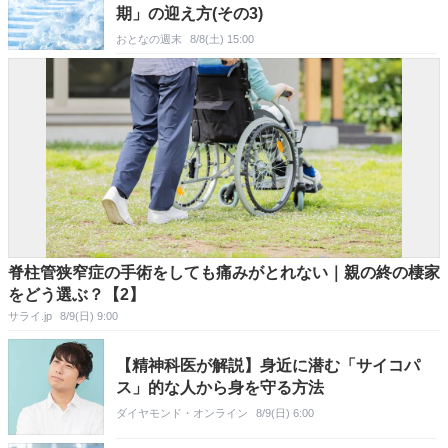
期」の迎え方(その3)
おとなの週末
8/8(土) 15:00
脊柱管狭窄症の手術をしても痛みがとれない｜親の終の棲家
をどう選ぶ？【2】
サライ.jp
8/9(日) 9:00
【精神科医が解説】身近に潜む「サイコパ
ス」的な人から身を守る方法
ダイヤモンド・オンライン
8/9(日) 6:00