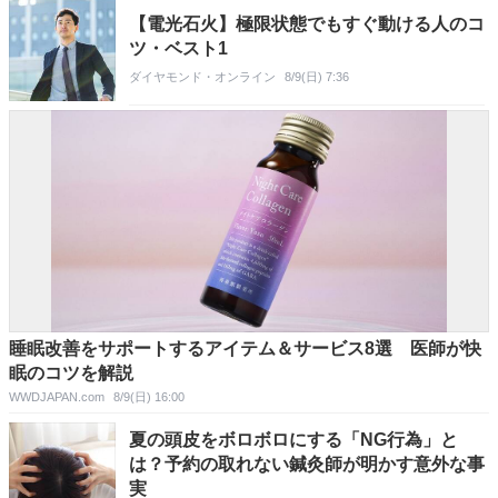
【電光石火】極限状態でもすぐ動ける人のコ
ツ・ベスト1
ダイヤモンド・オンライン
8/9(日) 7:36
睡眠改善をサポートするアイテム＆サービス8選 医師が快
眠のコツを解説
WWDJAPAN.com
8/9(日) 16:00
夏の頭皮をボロボロにする「NG行為」と
は？予約の取れない鍼灸師が明かす意外な事
実