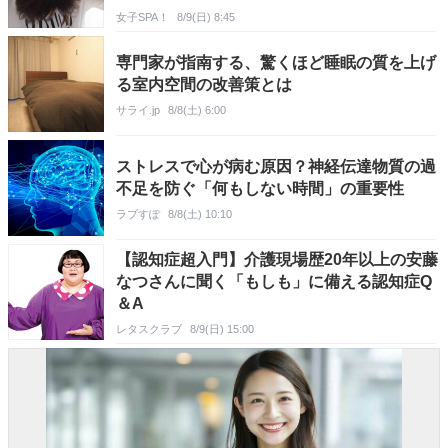
女子SPA！
8/9(日) 8:45
専門家が指南する、驚くほど睡眠の質を上げ
る室内空間の改善策とは
サライ.jp
8/8(土) 6:00
ストレスで心が病む原因？神経伝達物質の過
不足を防ぐ「何もしない時間」の重要性
ラブすぽ
8/8(土) 10:10
【認知症超入門】介護現場歴20年以上の安藤
なつさんに聞く「もしも」に備える認知症Q
＆A
レタスクラブ
8/9(日) 15:00