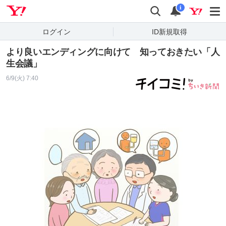
Yahoo! JAPAN
検索
通知
i
ログイン
ID新規取得
より良いエンディングに向けて 知っておきたい「人
生会議」
6/9(火) 7:40