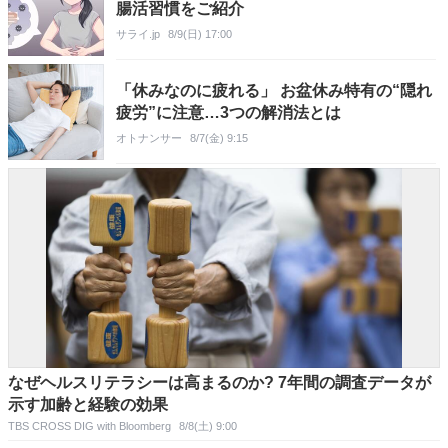
腸活習慣をご紹介
サライ.jp
8/9(日) 17:00
「休みなのに疲れる」 お盆休み特有の“隠れ
疲労”に注意…3つの解消法とは
オトナンサー
8/7(金) 9:15
なぜヘルスリテラシーは高まるのか? 7年間の調査データが
示す加齢と経験の効果
TBS CROSS DIG with Bloomberg
8/8(土) 9:00