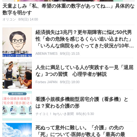
天童よしみ「私、希望の体重の数字があってね…」具体的な
数字を明かす
オリコン
8/9(日) 14:00
経済損失は3兆円？更年期障害に悩む50代男
性「命の危険を感じるくらい追い込まれた」
「いろんな病院をめぐってきた状況が10年続
いた」“ゆらぎ世代”の本音と社会の支え方
ABEMA TIMES
8/9(日) 15:15
人生に満足している人が実践する一見「退屈
な」3つの習慣 心理学者が解説
Forbes JAPAN
8/9(日) 18:00
看護小規模多機能型居宅介護（看多機）と
は？変わる介護の形
チイコミ！ byちいき新聞
8/5(水) 5:30
死ぬって意外に難しい。「介護」の先の
「死」について-医師が教える「最高の最