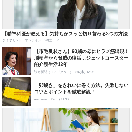
【精神科医が教える】気持ちがスッと切り替わる3つの方法
ダイヤモンド・オンライン
8/8(土) 6:21
【市毛良枝さん】90歳の母にヒラメ筋出現！
脳梗塞から脅威の復活…ジェットコースター
的介護生活13年
読売新聞（ヨミドクター）
8/6(木) 12:03
「卵焼き」をきれいに巻く方法。失敗しない
コツとポイントを徹底解説！
macaroni
8/9(日) 11:30