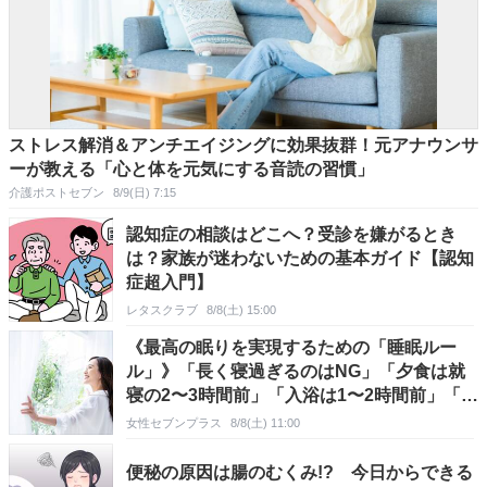
ストレス解消＆アンチエイジングに効果抜群！元アナウンサ
ーが教える「心と体を元気にする音読の習慣」
介護ポストセブン
8/9(日) 7:15
認知症の相談はどこへ？受診を嫌がるとき
は？家族が迷わないための基本ガイド【認知
症超入門】
レタスクラブ
8/8(土) 15:00
《最高の眠りを実現するための「睡眠ルー
ル」》「長く寝過ぎるのはNG」「夕食は就
寝の2〜3時間前」「入浴は1〜2時間前」「呼
吸法などのリラクゼーション」…効果的な睡
女性セブンプラス
8/8(土) 11:00
眠術
便秘の原因は腸のむくみ!? 今日からできる