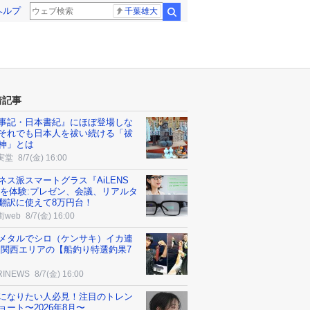
ヘルプ
千葉雄大
検索
着記事
事記・日本書紀』にほぼ登場しな
それでも日本人を祓い続ける「祓
神」とは
実堂
8/7(金) 16:00
ネス派スマートグラス『AiLENS
』を体験:プレゼン、会議、リアルタ
翻訳に使えて8万円台！
街web
8/7(金) 16:00
メタルでシロ（ケンサキ）イカ連
 関西エリアの【船釣り特選釣果7
RINEWS
8/7(金) 16:00
になりたい人必見！注目のトレン
ョート〜2026年8月〜