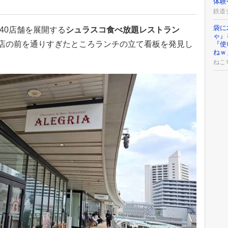
体験
鉄道
袋に
約40店舗を展開する
シュラスコ食べ放題レストラン
ゃ』
店の前を通りすぎたところランチの立て看板を発見し
『使
ねｗ
ねこ