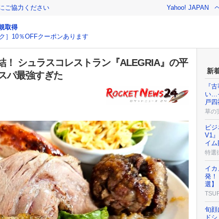
金にご協力ください
Yahoo! JAPAN
規取得
ク］10％OFFクーポンあります
！ シュラスコレストラン『ALEGRIA』の平
新
コスパ最強すぎた
『古
い…
戸四
草の
ビジ
V1
イム
特選
イカ
発！
選】
TSU
旬顔
ドシ