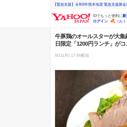
Y
【緊急支援】令和8年熊本地震 緊急支援募
a
IDでもっと便利に
新
h
ログイン
［おト
o
o
牛豚鶏のオールスターが大集結
!
日限定「1200円ランチ」が
J
A
5/11(月) 17:55配信
P
A
N