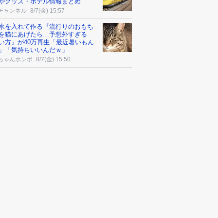
やグッズ・ホテル情報まとめ
チャンネル
8/7(金) 15:57
水を入れて作る『流行りのおもち
を猫にあげたら…予想外すぎる
い方』が40万再生「最近暑いもん
」「気持ちいいんだｗ」
ちゃんホンポ
8/7(金) 15:50