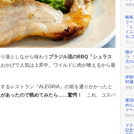
4ME
映画
リー
「ミ
ミニ
もご
アニ
猫が
切り落としながら味わう
ブラジル流のBBQ「シュラス
つ 
方の
たおかげで人気は上昇中。ワイルドに肉が喰えるから最
ねこ
伊賀
87歳
するレストラン『ALEGRIA』の前を通りかかったと
伊賀
板があったので眺めてみたら……驚愕！
これ、コスパ
復活
めん
ャー
Kiss
！
ドク
記念