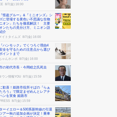
EE
8/7(金) 16:00
『怪盗グルー』&『ミニオンズ』シ
ズに登場する黄色い不思議な生物
ニオン」たちを徹底解説！ 主要
オンたちの見分け方、ミニオン語
紹介
メイトタイムズ
8/7(金) 16:00
『ハンモック』でくつろぐ理由4
安全を守るための注意点から選び
ポイントまで
ちゃんホンポ
8/7(金) 16:00
市の初代市長・今岡睦之氏死去
タウン情報YOU
8/7(金) 15:59
に歓喜！姫路市役所そばの『らぁ
たろう』で限定まぜめんとレアチ
ハンを実食 姫路市
 PRESS
8/7(金) 15:59
ターイエロー＆500系新幹線の引退
ツアー秋の追加企画が決定！乗車