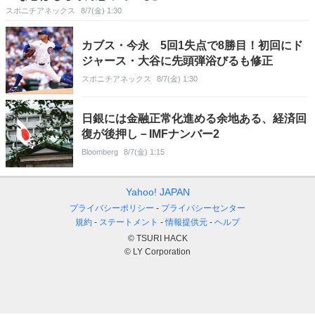
スポニチアネックス
8/7(金) 1:30
カブス・今永 5回1失点で8勝目！初回にド
ジャース・大谷に先頭弾浴びるも修正
スポニチアネックス
8/7(金) 1:30
日銀には金融正常化進める余地ある、経済回
復が後押し－IMFナンバー2
Bloomberg
8/7(金) 1:15
Yahoo! JAPAN
プライバシーポリシー
プライバシーセンター
規約
ステートメント
情報提供元
ヘルプ
© TSURI HACK
© LY Corporation