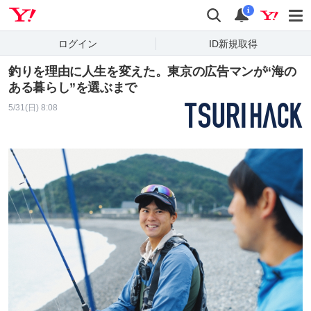
Yahoo! JAPAN
検索
通知
i
ログイン
ID新規取得
釣りを理由に人生を変えた。東京の広告マンが“海の
ある暮らし”を選ぶまで
5/31(日) 8:08