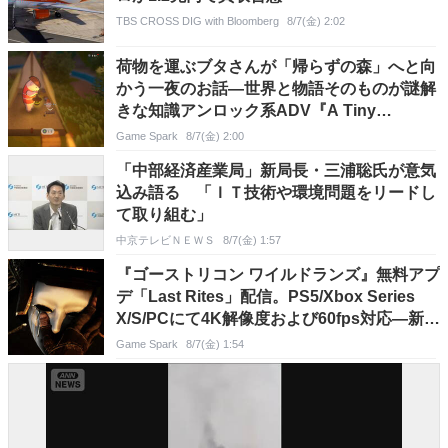
TBS CROSS DIG with Bloomberg
8/7(金) 2:02
荷物を運ぶブタさんが「帰らずの森」へと向
かう一夜のお話―世界と物語そのものが謎解
きな知識アンロック系ADV『A Tiny
Wander』デモ版配信
Game Spark
8/7(金) 2:00
「中部経済産業局」新局長・三浦聡氏が意気
込み語る 「ＩＴ技術や環境問題をリードし
て取り組む」
中京テレビＮＥＷＳ
8/7(金) 1:57
『ゴーストリコン ワイルドランズ』無料アプ
デ「Last Rites」配信。PS5/Xbox Series
X/S/PCにて4K解像度および60fps対応―新作
の開発も発表
Game Spark
8/7(金) 1:54