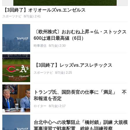
【3回終了】オリオールズvs.エンゼルス
スポーツナビ
8/7(金) 2:41
〔欧州株式〕おおむね上昇＝仏・ストックス
600は連日最高値（6日）
時事通信
8/7(金) 2:30
【3回終了】レッズvs.アスレチックス
スポーツナビ
8/7(金) 2:25
トランプ氏、国防長官の仕事に「満足」 不
和報道を否定
ロイター
8/7(金) 2:17
台北中心への攻撃阻止「橋封鎖」訓練 大規模
軍事演習で戦車配置 総統も訓練視察