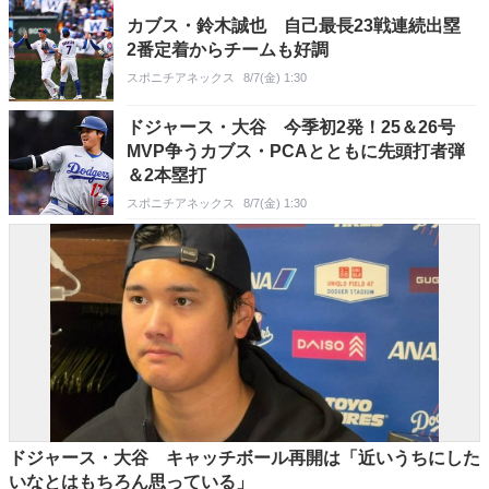
カブス・鈴木誠也 自己最長23戦連続出塁
2番定着からチームも好調
スポニチアネックス
8/7(金) 1:30
ドジャース・大谷 今季初2発！25＆26号
MVP争うカブス・PCAとともに先頭打者弾
＆2本塁打
スポニチアネックス
8/7(金) 1:30
ドジャース・大谷 キャッチボール再開は「近いうちにした
いなとはもちろん思っている」