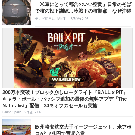
「米軍にとって都合のいい空間」日常のそば
で核の投下訓練…冷戦下の核拠点 なぜ沖縄
テレビ朝日系（ANN）
8/7(金) 2:06
200万本突破！ブロック崩しローグライト『BALL x PIT』
キャラ・ボール・パッシブ追加の最後の無料アプデ「The
Naturalist」配信―34％オフのセールも実施
Game Spark
8/7(金) 2:06
欧州格安航空大手イージージェット、米アポ
ロが1.2兆円で買収合意