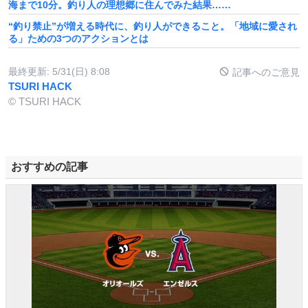
海まで10分。釣り人の理想郷に住んでみた結果……
“釣り禁止”が増える時代に、釣り人ができること。「地域に愛され
る」ための3つのアクションとは
最終更新:
5/31(日) 8:08
記事へのご意見
TSURI HACK
© TSURI HACK
おすすめの記事