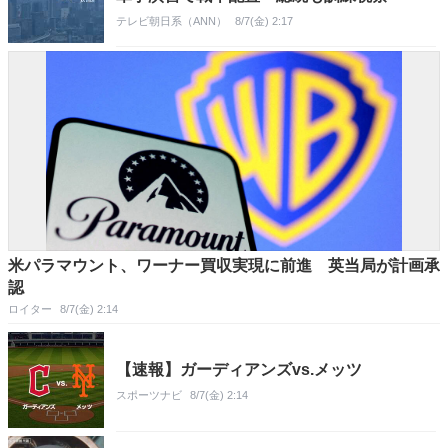
テレビ朝日系（ANN）
8/7(金) 2:17
米パラマウント、ワーナー買収実現に前進 英当局が計画承
認
ロイター
8/7(金) 2:14
【速報】ガーディアンズvs.メッツ
スポーツナビ
8/7(金) 2:14