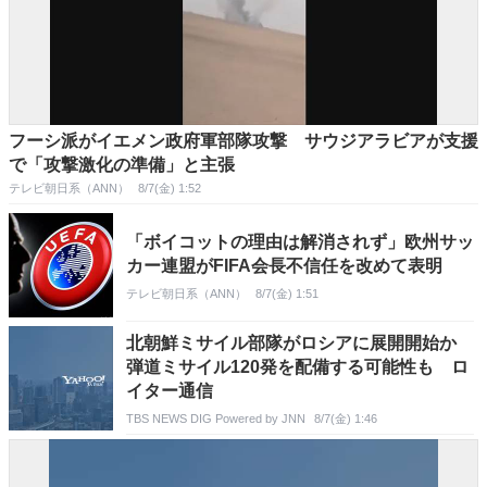
フーシ派がイエメン政府軍部隊攻撃 サウジアラビアが支援
で「攻撃激化の準備」と主張
テレビ朝日系（ANN）
8/7(金) 1:52
「ボイコットの理由は解消されず」欧州サッ
カー連盟がFIFA会長不信任を改めて表明
テレビ朝日系（ANN）
8/7(金) 1:51
北朝鮮ミサイル部隊がロシアに展開開始か
弾道ミサイル120発を配備する可能性も ロ
イター通信
TBS NEWS DIG Powered by JNN
8/7(金) 1:46