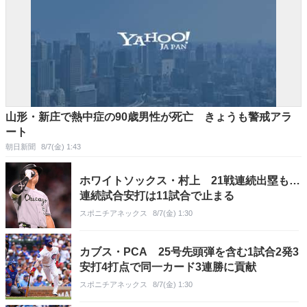
山形・新庄で熱中症の90歳男性が死亡 きょうも警戒アラ
ート
朝日新聞
8/7(金) 1:43
ホワイトソックス・村上 21戦連続出塁も…
連続試合安打は11試合で止まる
スポニチアネックス
8/7(金) 1:30
カブス・PCA 25号先頭弾を含む1試合2発3
安打4打点で同一カード3連勝に貢献
スポニチアネックス
8/7(金) 1:30