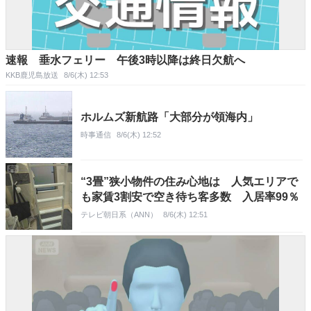
速報 垂水フェリー 午後3時以降は終日欠航へ
KKB鹿児島放送
8/6(木) 12:53
ホルムズ新航路「大部分が領海内」
時事通信
8/6(木) 12:52
“3畳”狭小物件の住み心地は 人気エリアで
も家賃3割安で空き待ち客多数 入居率99％
テレビ朝日系（ANN）
8/6(木) 12:51