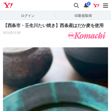
Yahoo! JAPAN
検索
通知
i
ログイン
ID新規取得
【西条市・壬生川たい焼き】西条産はだか麦を使用
5/11(月) 0:30