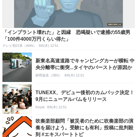
「インプラント壊れた」と因縁 恐喝疑いで逮捕の55歳男
「100件4000万円くらい得た」
テレビ朝日系（ANN）
8/6(木) 12:51
新東名高速道路でキャンピングカーが横転 中
央分離帯に衝突...タイヤのバーストが原因か
静岡放送（SBS）
8/6(木) 12:51
TUNEXX、デビュー後初のカムバック決定！
9月にニューアルバムをリリース
Kstyle
8/6(木) 12:51
吹奏楽部顧問「被災者のために吹奏楽部の演
奏を届けよう。受験にも有利」投稿に批判殺
到 #エキスパートトピ