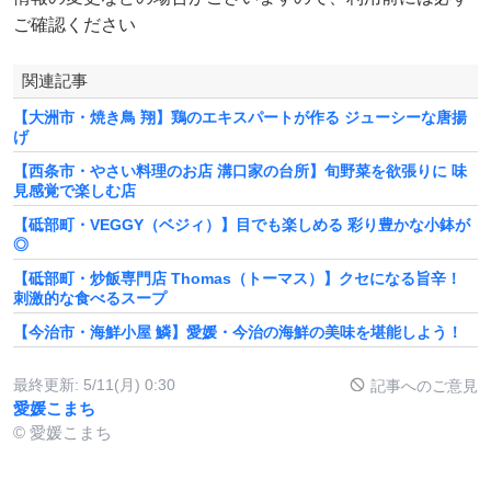
ご確認ください
関連記事
【大洲市・焼き鳥 翔】鶏のエキスパートが作る ジューシーな唐揚
げ
【西条市・やさい料理のお店 溝口家の台所】旬野菜を欲張りに 味
見感覚で楽しむ店
【砥部町・VEGGY（ベジィ）】目でも楽しめる 彩り豊かな小鉢が
◎
【砥部町・炒飯専門店 Thomas（トーマス）】クセになる旨辛！
刺激的な食べるスープ
【今治市・海鮮小屋 鱗】愛媛・今治の海鮮の美味を堪能しよう！
最終更新:
5/11(月) 0:30
記事へのご意見
愛媛こまち
© 愛媛こまち