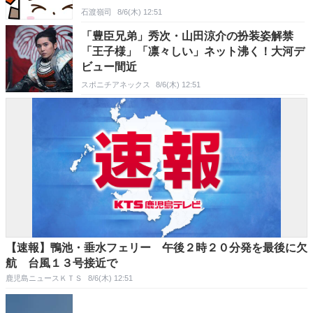
石渡嶺司
8/6(木) 12:51
「豊臣兄弟」秀次・山田涼介の扮装姿解禁
「王子様」「凛々しい」ネット沸く！大河デ
ビュー間近
スポニチアネックス
8/6(木) 12:51
【速報】鴨池・垂水フェリー 午後２時２０分発を最後に欠
航 台風１３号接近で
鹿児島ニュースＫＴＳ
8/6(木) 12:51