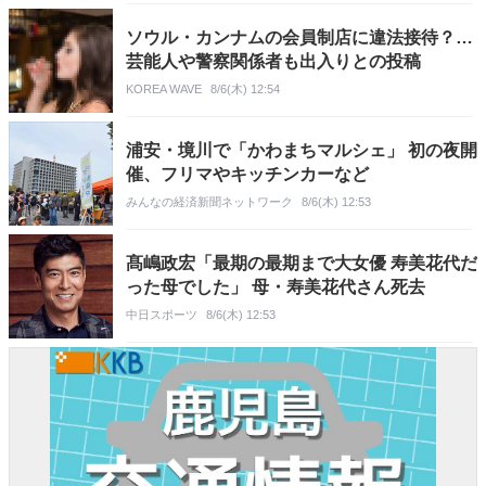
ソウル・カンナムの会員制店に違法接待？…
芸能人や警察関係者も出入りとの投稿
KOREA WAVE
8/6(木) 12:54
浦安・境川で「かわまちマルシェ」 初の夜開
催、フリマやキッチンカーなど
みんなの経済新聞ネットワーク
8/6(木) 12:53
髙嶋政宏「最期の最期まで大女優 寿美花代だ
った母でした」 母・寿美花代さん死去
中日スポーツ
8/6(木) 12:53