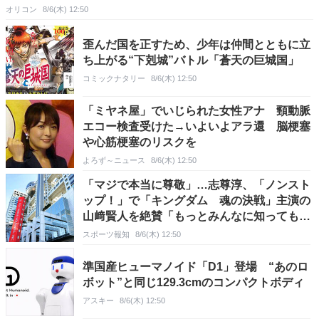
オリコン
8/6(木) 12:50
歪んだ国を正すため、少年は仲間とともに立
ち上がる“下剋城”バトル「蒼天の巨城国」
コミックナタリー
8/6(木) 12:50
「ミヤネ屋」でいじられた女性アナ 頸動脈
エコー検査受けた→いよいよアラ還 脳梗塞
や心筋梗塞のリスクを
よろず～ニュース
8/6(木) 12:50
「マジで本当に尊敬」…志尊淳、「ノンスト
ップ！」で「キングダム 魂の決戦」主演の
山﨑賢人を絶賛「もっとみんなに知ってもら
いたい」
スポーツ報知
8/6(木) 12:50
準国産ヒューマノイド「D1」登場 “あのロ
ボット”と同じ129.3cmのコンパクトボディ
アスキー
8/6(木) 12:50