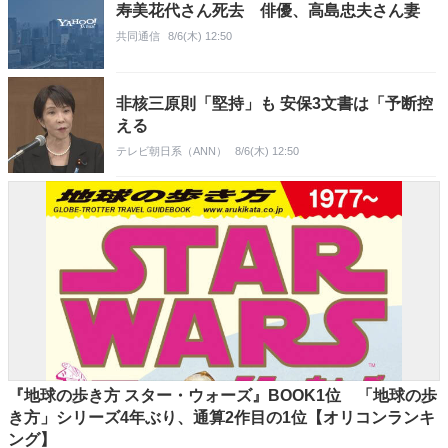
寿美花代さん死去 俳優、高島忠夫さん妻
共同通信
8/6(木) 12:50
非核三原則「堅持」も 安保3文書は「予断控
える
テレビ朝日系（ANN）
8/6(木) 12:50
『地球の歩き方 スター・ウォーズ』BOOK1位 「地球の歩
き方」シリーズ4年ぶり、通算2作目の1位【オリコンランキ
ング】