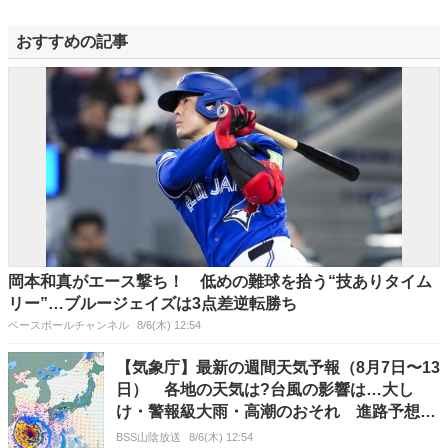
おすすめの記事
岡本和真がエース撃ち！ 低めの難球を拾う“技ありタイム
リー”…ブルージェイズは3点差逆転勝ち
ベースボールチャンネル
8/6(木) 12:54
【気象庁】最新の週間天気予報（8月7日〜13
日） 各地の天気は?台風の影響は…大し
け・警報級大雨・高潮のおそれ 進路予想・
雨風シミュレーション【気象庁6日発表】
BSS山陰放送
8/6(木) 12:54