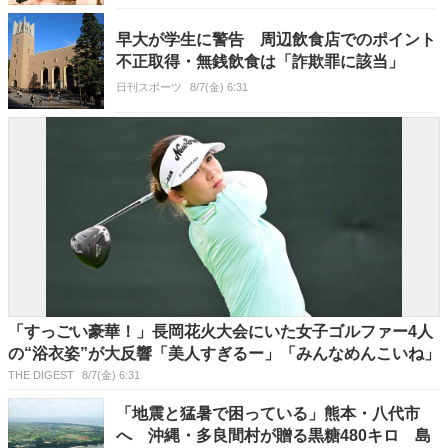
早大が学生に警告 周辺飲食店でのポイント
不正取得・無銭飲食は「詐欺罪に該当」
日刊スポーツ
8/7(金) 6:31
「すっごい豪華！」長岡花火大会にいた女子ゴルファー4人
の“浴衣姿”が大反響「美人すぎるー」「みんなめんこいね」
THE DIGEST
8/7(金) 6:31
「地震と猛暑で困っている」熊本・八代市
へ 沖縄・多良間村が贈る黒糖480キロ 島