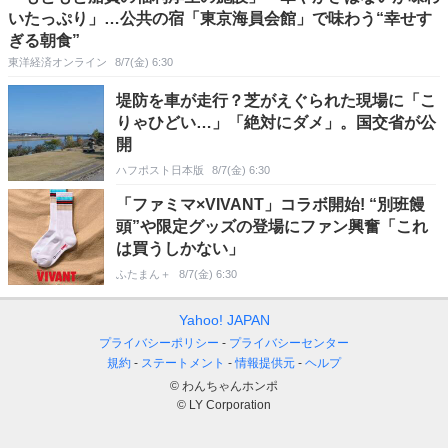
いたっぷり」…公共の宿「東京海員会館」で味わう“幸せす
ぎる朝食”
東洋経済オンライン
8/7(金) 6:30
堤防を車が走行？芝がえぐられた現場に「こ
りゃひどい…」「絶対にダメ」。国交省が公
開
ハフポスト日本版
8/7(金) 6:30
「ファミマ×VIVANT」コラボ開始! “別班饅
頭”や限定グッズの登場にファン興奮「これ
は買うしかない」
ふたまん＋
8/7(金) 6:30
Yahoo! JAPAN
プライバシーポリシー
プライバシーセンター
規約
ステートメント
情報提供元
ヘルプ
© わんちゃんホンポ
© LY Corporation