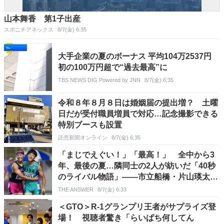
山本舞香 第1子出産
スポニチアネックス
8/7(金) 6:35
大手企業の夏のボーナス 平均104万2537円
初の100万円超で“過去最高”に
TBS NEWS DIG Powered by JNN
8/7(金) 6:35
令和８年８月８日は婚姻届の提出増？ 土曜
日だが受付職員増員で対応…記念撮影できる
特別ブースも設置
読売新聞オンライン
8/7(金) 6:35
「まじでえぐい！」「最高！」 全中から3
年、最後の夏…隣同士の2人が紡いだ「40秒
のライバル物語」――市立船橋・片山瑛太、
洛南・土井カハル
THE ANSWER
8/7(金) 6:33
＜GTO＞R-1グランプリ王者がサプライズ登
場！ 視聴者驚き「らいぱち何してん