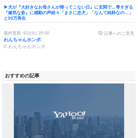
▶犬が『大好きなお母さんが帰ってこない日』に玄関で…尊すぎる
『健気な姿』に感動の声続々「まさに忠犬」「なんて純粋なの…」
と55万再生
最終更新:
6/2(火) 20:00
記事へのご意見
わんちゃんホンポ
© わんちゃんホンポ
おすすめの記事