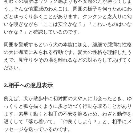
初めての場所はワクワク感よりも不安感の方が勝ってしま
う…そんな慎重派のわんこは、周囲の様子を伺うためにわ
ざとゆっくり歩くことがあります。クンクンと念入りに匂
いを嗅ぎながら「ここは安全かな？」「こわいものはいな
いかな？」と確認しているのです。
周囲を警戒するという犬の本能に加え、繊細で臆病な性格
の犬に顕著にみられる行動です。愛犬の性格を理解したう
えで、見守りやその場を離れるなどの対応をしてあげてく
ださい。
3.相手への意思表示
例えば、犬が散歩中に初対面の犬や人に出会ったとき、ゆ
っくりと弧を描くように歩き近づく行動を取ることがあり
ます。素早く動くと相手の不安を煽るため、わざと動作を
遅くして「落ち着いて」「仲良くしよう？」と、相手にメ
ッセージを送っているのです。