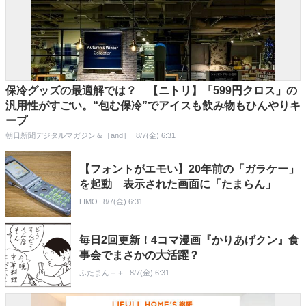
保冷グッズの最適解では？ 【ニトリ】「599円クロス」の
汎用性がすごい。“包む保冷”でアイスも飲み物もひんやりキ
ープ
朝日新聞デジタルマガジン＆［and］
8/7(金) 6:31
【フォントがエモい】20年前の「ガラケー」
を起動 表示された画面に「たまらん」
LIMO
8/7(金) 6:31
毎日2回更新！4コマ漫画『かりあげクン』食
事会でまさかの大活躍？
ふたまん＋＋
8/7(金) 6:31