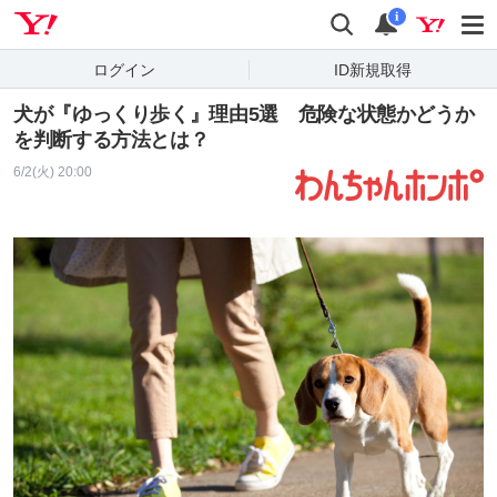
Yahoo! JAPAN
検索
通知
i
ログイン
ID新規取得
犬が『ゆっくり歩く』理由5選 危険な状態かどうか
を判断する方法とは？
6/2(火) 20:00