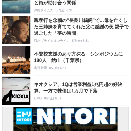
と街が助け合う関係
沖縄タイムス
8/7(金) 6:31
親孝行を念願の“長良川鵜飼”で…母を亡くし
た三姉妹を育ててくれた父に感謝の夜 親子で
過ごした「夢の時間」
FNNプライムオンライン
8/7(金) 6:31
不登校支援のあり方探る シンポジウムに
180人 館山（千葉県）
房日新聞
8/7(金) 6:31
キオクシア、1Qは営業利益1兆円超の好決
算。一方で株価は1カ月で下落
LIMO
8/7(金) 6:31