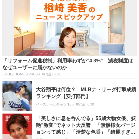
「リフォーム促進税制」利用率わずか”4.3%” 減税制度は
なぜユーザーに届かないのか
LIFULL HOME'S PRESS
8/7(金) 6:30
大谷翔平は何位？ MLBナ・リーグ打撃成績
ランキング【安打部門】
ベースボールチャンネル
8/7(金) 6:30
「美しさに息を呑んでる」55歳大物女優、妖
艶“激変”でネット大反響 「無惨様女バージ
ョンって感じ」「清楚な色香」「綺麗すぎて
声出た」