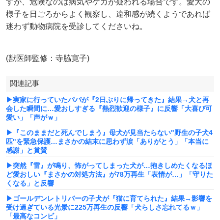
すが、危険なのは病気やケガが疑われる場合です。愛犬の
様子を日ごろからよく観察し、違和感が続くようであれば
迷わず動物病院を受診してくださいね。
(獣医師監修：寺脇寛子)
関連記事
▶実家に行っていたパパが『2日ぶりに帰ってきた』結果→犬と再
会した瞬間に…愛おしすぎる『熱烈歓迎の様子』に反響「大喜び可
愛い」「声がｗ」
▶『このままだと死んでしまう』母犬が見当たらない"野生の子犬4
匹"を緊急保護…まさかの結末に思わず涙「ありがとう」「本当に
感謝」と賞賛
▶突然『雷』が鳴り、怖がってしまった犬が…抱きしめたくなるほ
ど愛おしい『まさかの対処方法』が78万再生「表情が…」「守りた
くなる」と反響
▶ゴールデンレトリバーの子犬が『猫に育てられた』結果→影響を
受け過ぎている光景に225万再生の反響「犬らしさ忘れてるｗ」
「最高なコンビ」