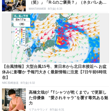
（笑）」「R-1のご褒美？」（ネタバレあ
り）
MANTANWEB
8/7(金) 6:33
【台風情報】大型台風15号、東日本から北日本接近へ お盆
休みに影響か 予報円大きく最新情報に注意【7日午前6時現
在】
NBC長崎放送
8/7(金) 6:32
高橋文哉が『Tシャツが乾くまで』で更新し
た俳優像 “愛されキャラ”を覆す毒気ある魅
力
リアルサウンド
8/7(金) 6:31