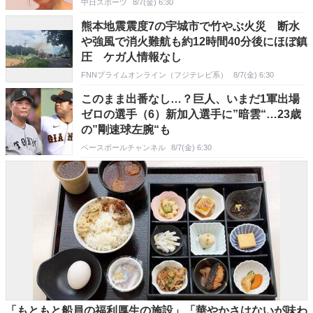
中日スポーツ
8/7(金) 6:30
熊本地震震度7の宇城市で竹やぶ火災 断水
や強風で消火難航も約12時間40分後にほぼ鎮
圧 ケガ人情報なし
FNNプライムオンライン（フジテレビ系）
8/7(金) 6:30
このまま出番なし…？巨人、いまだ1軍出場
ゼロの選手（6）新加入選手に”暗雲“…23歳
の”剛速球左腕“も
ベースボールチャンネル
8/7(金) 6:30
「もともと船員の福利厚生の施設」「華やかさはないが味わ