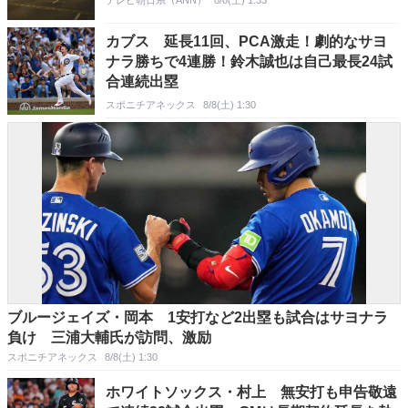
カブス 延長11回、PCA激走！劇的なサヨ
ナラ勝ちで4連勝！鈴木誠也は自己最長24試
合連続出塁
スポニチアネックス
8/8(土) 1:30
ブルージェイズ・岡本 1安打など2出塁も試合はサヨナラ
負け 三浦大輔氏が訪問、激励
スポニチアネックス
8/8(土) 1:30
ホワイトソックス・村上 無安打も申告敬遠