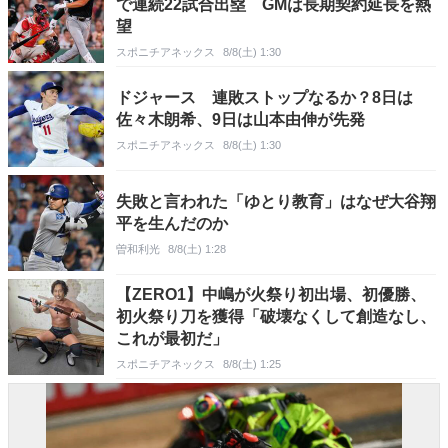
で連続22試合出塁 GMは長期契約延長を熱
望
スポニチアネックス
8/8(土) 1:30
ドジャース 連敗ストップなるか？8日は
佐々木朗希、9日は山本由伸が先発
スポニチアネックス
8/8(土) 1:30
失敗と言われた「ゆとり教育」はなぜ大谷翔
平を生んだのか
曽和利光
8/8(土) 1:28
【ZERO1】中嶋が火祭り初出場、初優勝、
初火祭り刀を獲得「破壊なくして創造なし、
これが最初だ」
スポニチアネックス
8/8(土) 1:25