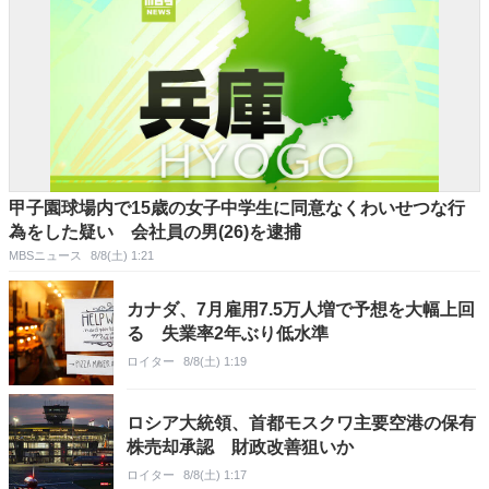
甲子園球場内で15歳の女子中学生に同意なくわいせつな行
為をした疑い 会社員の男(26)を逮捕
MBSニュース
8/8(土) 1:21
カナダ、7月雇用7.5万人増で予想を大幅上回
る 失業率2年ぶり低水準
ロイター
8/8(土) 1:19
ロシア大統領、首都モスクワ主要空港の保有
株売却承認 財政改善狙いか
ロイター
8/8(土) 1:17