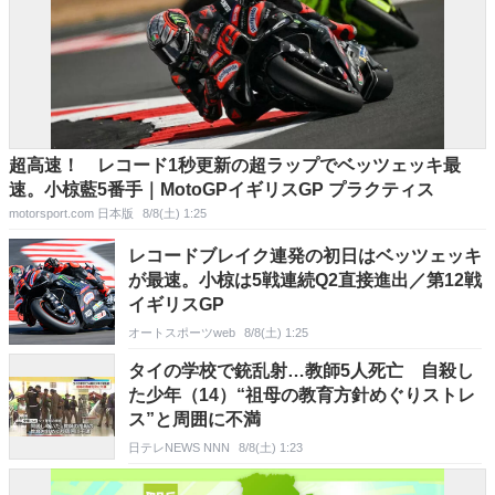
超高速！ レコード1秒更新の超ラップでベッツェッキ最
速。小椋藍5番手｜MotoGPイギリスGP プラクティス
motorsport.com 日本版
8/8(土) 1:25
レコードブレイク連発の初日はベッツェッキ
が最速。小椋は5戦連続Q2直接進出／第12戦
イギリスGP
オートスポーツweb
8/8(土) 1:25
タイの学校で銃乱射…教師5人死亡 自殺し
た少年（14）“祖母の教育方針めぐりストレ
ス”と周囲に不満
日テレNEWS NNN
8/8(土) 1:23