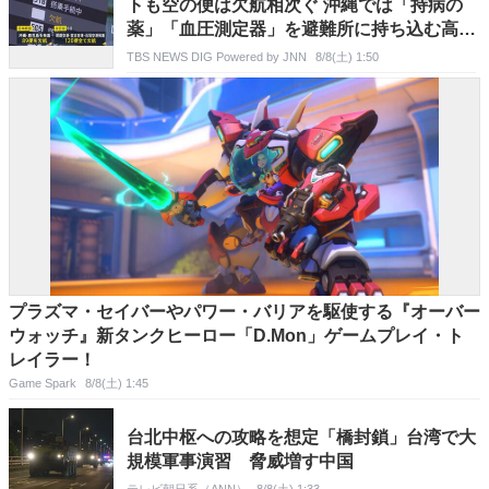
トも空の便は欠航相次ぐ 沖縄では「持病の
薬」「血圧測定器」を避難所に持ち込む高齢
者も 週明け15号も本州へ【news23】
TBS NEWS DIG Powered by JNN
8/8(土) 1:50
プラズマ・セイバーやパワー・バリアを駆使する『オーバー
ウォッチ』新タンクヒーロー「D.Mon」ゲームプレイ・ト
レイラー！
Game Spark
8/8(土) 1:45
台北中枢への攻略を想定「橋封鎖」台湾で大
規模軍事演習 脅威増す中国
テレビ朝日系（ANN）
8/8(土) 1:33