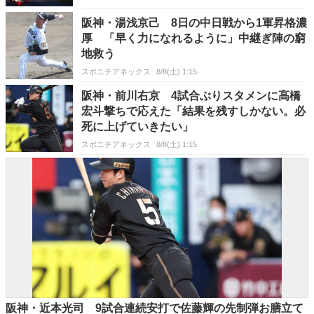
阪神・湯浅京己 8日の中日戦から1軍昇格濃
厚 「早く力になれるように」中継ぎ陣の窮
地救う
スポニチアネックス
8/8(土) 1:15
阪神・前川右京 4試合ぶりスタメンに高橋
宏斗撃ちで応えた「結果を残すしかない。必
死に上げていきたい」
スポニチアネックス
8/8(土) 1:15
阪神・近本光司 9試合連続安打で佐藤輝の先制弾お膳立て