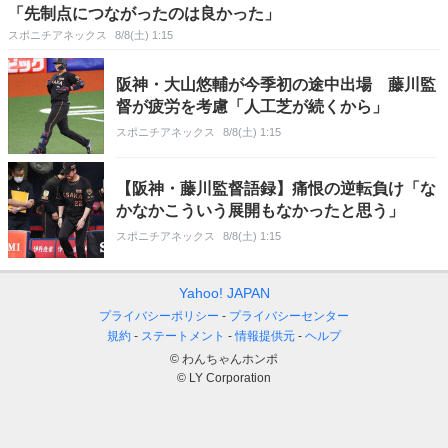
「先制点につながったのは良かった」
スポニチアネックス
8/8(土) 1:15
阪神・大山悠輔が今季初の途中出場 藤川監
督が疲労を考慮「人工芝が続くから」
スポニチアネックス
8/8(土) 1:15
【阪神・藤川監督語録】痛恨の逆転負け「な
かなかこういう展開もなかったと思う」
スポニチアネックス
8/8(土) 1:15
Yahoo! JAPAN
プライバシーポリシー
プライバシーセンター
規約
ステートメント
情報提供元
ヘルプ
© わんちゃんホンポ
© LY Corporation