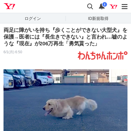
Yahoo! JAPAN
検索
通知
i
ログイン
ID新規取得
両足に障がいを持ち『歩くことができない大型犬』を
保護→医者には『長生きできない』と言われ…嘘のよ
うな『現在』が206万再生「勇気貰った」
6/1(月) 6:50