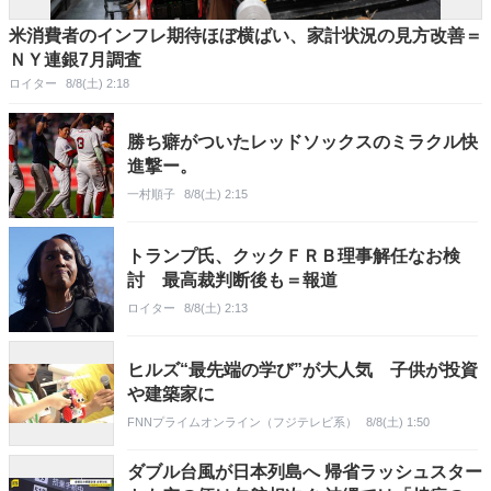
米消費者のインフレ期待ほぼ横ばい、家計状況の見方改善＝
ＮＹ連銀7月調査
ロイター
8/8(土) 2:18
勝ち癖がついたレッドソックスのミラクル快
進撃ー。
一村順子
8/8(土) 2:15
トランプ氏、クックＦＲＢ理事解任なお検
討 最高裁判断後も＝報道
ロイター
8/8(土) 2:13
ヒルズ“最先端の学び”が大人気 子供が投資
や建築家に
FNNプライムオンライン（フジテレビ系）
8/8(土) 1:50
ダブル台風が日本列島へ 帰省ラッシュスター