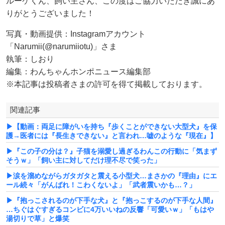
ルーケくん、飼い主さん、この度はご協力いただき誠にあ
りがとうございました！
写真・動画提供：Instagramアカウント
「Narumii(@narumiiotu)」さま
執筆：しおり
編集：わんちゃんホンポニュース編集部
※本記事は投稿者さまの許可を得て掲載しております。
関連記事
▶【動画：両足に障がいを持ち『歩くことができない大型犬』を保
護→医者には『長生きできない』と言われ…嘘のような『現在』】
▶『この子の分は？』子猫を溺愛し過ぎるわんこの行動に「気まず
そうｗ」「飼い主に対してだけ理不尽で笑った」
▶涙を溜めながらガタガタと震える小型犬…まさかの『理由』にエ
ール続々「がんばれ！こわくないよ」「武者震いかも…？」
▶『抱っこされるのが下手な犬』と『抱っこするのが下手な人間』
…ちぐはぐすぎるコンビに4万いいねの反響「可愛いｗ」「もはや
湯切りで草」と爆笑