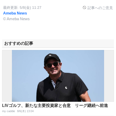
最終更新:
5/8(金) 11:27
記事へのご意見
Ameba News
© Ameba News
おすすめの記事
LIVゴルフ、新たな主要投資家と合意 リーグ継続へ前進
my caddie
8/6(木) 13:04