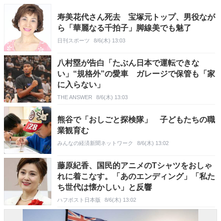
寿美花代さん死去 宝塚元トップ、男役なが
ら「華麗なる千拍子」脚線美でも魅了
日刊スポーツ
8/6(木) 13:03
八村塁が告白「たぶん日本で運転できな
い」“規格外”の愛車 ガレージで保管も「家
に入らない」
THE ANSWER
8/6(木) 13:03
熊谷で「おしごと探検隊」 子どもたちの職
業観育む
みんなの経済新聞ネットワーク
8/6(木) 13:02
藤原紀香、国民的アニメのTシャツをおしゃ
れに着こなす。「あのエンディング」「私た
ち世代は懐かしい」と反響
ハフポスト日本版
8/6(木) 13:02