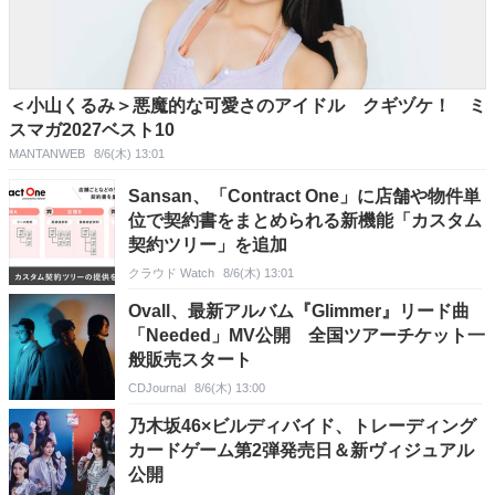
＜小山くるみ＞悪魔的な可愛さのアイドル クギヅケ！ ミ
スマガ2027ベスト10
MANTANWEB
8/6(木) 13:01
Sansan、「Contract One」に店舗や物件単
位で契約書をまとめられる新機能「カスタム
契約ツリー」を追加
クラウド Watch
8/6(木) 13:01
Ovall、最新アルバム『Glimmer』リード曲
「Needed」MV公開 全国ツアーチケット一
般販売スタート
CDJournal
8/6(木) 13:00
乃木坂46×ビルディバイド、トレーディング
カードゲーム第2弾発売日＆新ヴィジュアル
公開