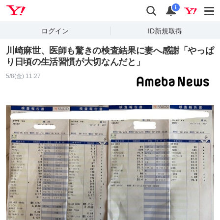
Yahoo! JAPAN
検索
通知
i
ログイン
ID新規取得
川崎麻世、医師も驚きの検査結果に妻へ感謝「やっぱ
り日頃の生活習慣が大切なんだと」
5/8(金) 11:27