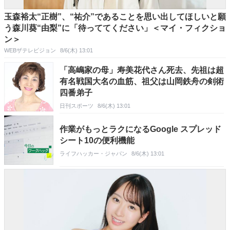
玉森裕太“正樹”、“祐介”であることを思い出してほしいと願
う森川葵“由梨”に「待っててください」＜マイ・フィクショ
ン＞
WEBザテレビジョン
8/6(木) 13:01
「高嶋家の母」寿美花代さん死去、先祖は超
有名戦国大名の血筋、祖父は山岡鉄舟の剣術
四番弟子
日刊スポーツ
8/6(木) 13:01
作業がもっとラクになるGoogle スプレッド
シート10の便利機能
ライフハッカー・ジャパン
8/6(木) 13:01