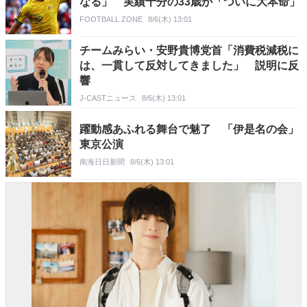
なる」 実績十分の33歳が「ついに大本命」
FOOTBALL ZONE
8/6(木) 13:01
チームみらい・安野貴博党首「消費税減税に
は、一貫して反対してきました」 説明に反
響
J-CASTニュース
8/6(木) 13:01
躍動感あふれる舞台で魅了 「伊是名の会」
東京公演
南海日日新聞
8/6(木) 13:01