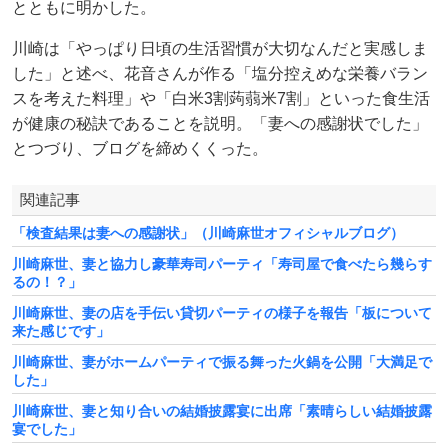
とともに明かした。
川崎は「やっぱり日頃の生活習慣が大切なんだと実感しま
した」と述べ、花音さんが作る「塩分控えめな栄養バラン
スを考えた料理」や「白米3割蒟蒻米7割」といった食生活
が健康の秘訣であることを説明。「妻への感謝状でした」
とつづり、ブログを締めくくった。
関連記事
「検査結果は妻への感謝状」（川崎麻世オフィシャルブログ）
川崎麻世、妻と協力し豪華寿司パーティ「寿司屋で食べたら幾らす
るの！？」
川崎麻世、妻の店を手伝い貸切パーティの様子を報告「板について
来た感じです」
川崎麻世、妻がホームパーティで振る舞った火鍋を公開「大満足で
した」
川崎麻世、妻と知り合いの結婚披露宴に出席「素晴らしい結婚披露
宴でした」