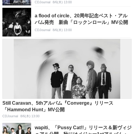
CDJournal
8/6(木) 13:00
a flood of circle、20周年記念ベスト・アル
バム発売 新曲「ロックンロール」MV公開
CDJournal
8/6(木) 13:00
Still Caravan、5thアルバム『Converge』リリース
「Hammond Hunt」MV公開
CDJournal
8/6(木) 13:00
wapiti、「Pussy Cat!!」リリース＆新ヴィジ