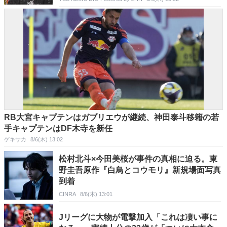
RB大宮キャプテンはガブリエウが継続、神田泰斗移籍の若
手キャプテンはDF木寺を新任
ゲキサカ
8/6(木) 13:02
松村北斗×今田美桜が事件の真相に迫る。東
野圭吾原作『白鳥とコウモリ』新規場面写真
到着
CINRA
8/6(木) 13:01
Jリーグに大物が電撃加入「これは凄い事に