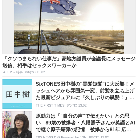
「クソつまらない仕事だ」豪地方議員が会議長にメッセージ
送信、相手はセックスワーカーか
ＡＦＰ＝時事
8/6(木) 13:02
SixTONES田中樹の“黒髪短髪”に大反響！メ
ッシュヘアから雰囲気一変、前髪を立ち上げ
た最新ビジュアルに「久しぶりの黒髪！」
「破壊力やばい」「どタイプ」「ドラマ仕様
THE FIRST TIMES
8/6(木) 13:02
かな」
原動力は「“自分の声”で伝えたい」との思
い 89歳の被爆者・八幡照子さんが英語とAI
で継ぐ原子爆弾の記憶 被爆から81年 広島
「原爆の日」
TBS NEWS DIG Powered by JNN
8/6(木) 13:02