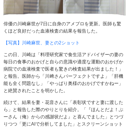
俳優の川崎麻世が7日に自身のアメブロを更新。医師も驚
くほど良好だった血液検査の結果を報告した。
【写真】川崎麻世、妻との2ショット
この日、川崎は「料理研究家で食生活アドバイザーの妻の
毎日の食事のおかげと自らの意識や適度な運動のおかげか
病院での血液検査で医者も驚きの検査結果が出ました！」
と報告。医師から「川﨑さんパーフェクトですよ」「肝機
能も全く問題なし」「やっぱり奥様のおかげですかねー」
と絶賛されたことを明かした。
続けて、結果を妻・花音さんに「表彰状ですと妻に渡した
ら」と報告した際のやりとりを紹介。「『ほんとだよ！ぷ
ーさん（俺）からの感謝状だよ』と喜んでました」とつづ
りつつ「更にAIで分析してました」とスクリーンショット