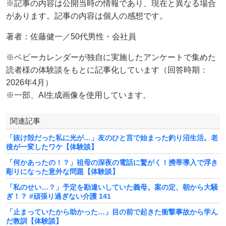
※記事の内容は公開当時の情報であり、現在と異なる場合
があります。記事の内容は個人の感想です。
著者：佐藤健一／50代男性・会社員
※ベビーカレンダーが独自に実施したアンケートで集めた
読者様の体験談をもとに記事化しています（回答時期：
2026年4月）
※一部、AI生成画像を使用しています。
関連記事
「抜け殻だった私に光が…」友のひと言で始まった釣り沼生活。老
後が一変したワケ【体験談】
「何かあったの！？」祖母の深夜の電話に驚がく！携帯導入で浮き
彫りになった意外な問題【体験談】
「私のせい…？」予定を勘違いしていた義母。案の定、朝から大騒
ぎ！？ #頑張り過ぎない介護 141
「止まっていたから助かった…」目の前で起きた衝撃事故から学ん
だ教訓【体験談】