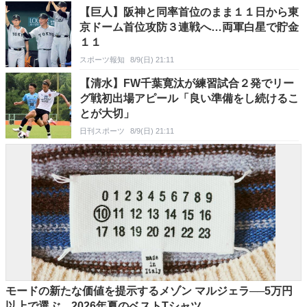
【巨人】阪神と同率首位のまま１１日から東
京ドーム首位攻防３連戦へ…両軍白星で貯金
１１
スポーツ報知
8/9(日) 21:11
【清水】FW千葉寛汰が練習試合２発でリー
グ戦初出場アピール「良い準備をし続けるこ
とが大切」
日刊スポーツ
8/9(日) 21:11
モードの新たな価値を提示するメゾン マルジェラ──5万円
以上で選ぶ、2026年夏のベストTシャツ