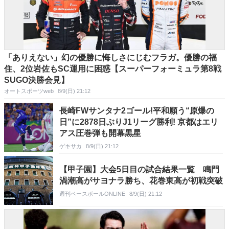
「ありえない」幻の優勝に悔しさにじむフラガ。優勝の福
住、2位岩佐もSC運用に困惑【スーパーフォーミュラ第8戦
SUGO決勝会見】
オートスポーツweb
8/9(日) 21:12
長崎FWサンタナ2ゴール!平和願う“原爆の
日”に2878日ぶりJ1リーグ勝利! 京都はエリ
アス圧巻弾も開幕黒星
ゲキサカ
8/9(日) 21:12
【甲子園】大会5日目の試合結果一覧 鳴門
渦潮高がサヨナラ勝ち、花巻東高が初戦突破
週刊ベースボールONLINE
8/9(日) 21:12