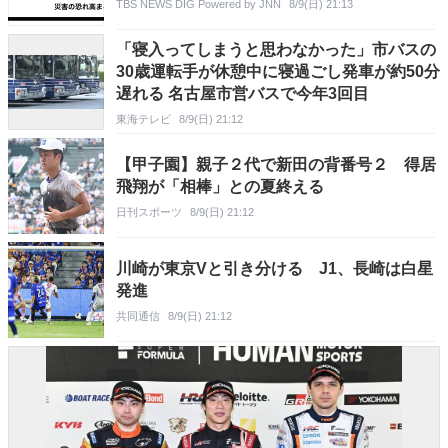
TBS NEWS DIG Powered by JNN
8/9(日) 21:13
「寝入ってしまうと思わなかった」市バスの
30歳運転手が休憩中に寝過ごし発車が約50分
遅れる 名古屋市営バスで今年3回目
東海テレビ
8/9(日) 21:12
【甲子園】親子２代で新田の背番号２ 得居
飛翔が「相棒」との夏終える
日刊スポーツ
8/9(日) 21:12
川崎が東京Vと引き分ける J1、長崎は白星
発進
共同通信
8/9(日) 21:12