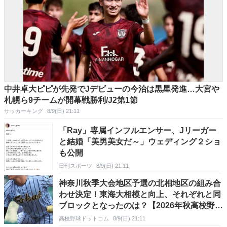
中井卓大ピピが先発でJデビューの今治は黒星発進…大宮や
札幌ら9チームが開幕戦勝利/J2第1節
サッカーキング
8/9(日) 21:11
「Ray」専属インフルエンサー、Jリーガー
と結婚「美男美女だ～」ウェディング２ショ
も公開
日刊スポーツ
8/9(日) 21:11
神奈川秋季大会地区予選の北相地区の組み合
わせ決定！東海大相模と向上、それぞれと同
ブロックとなったのは？【2026年秋高校野
球】
高校野球ドットコム
8/9(日) 21:11