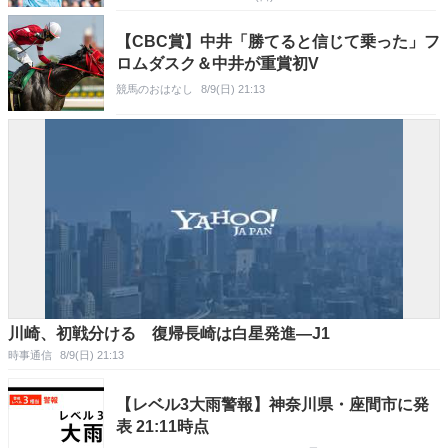
【CBC賞】中井「勝てると信じて乗った」フ
ロムダスク＆中井が重賞初V
競馬のおはなし
8/9(日) 21:13
川崎、初戦分ける 復帰長崎は白星発進―J1
時事通信
8/9(日) 21:13
【レベル3大雨警報】神奈川県・座間市に発
表 21:11時点