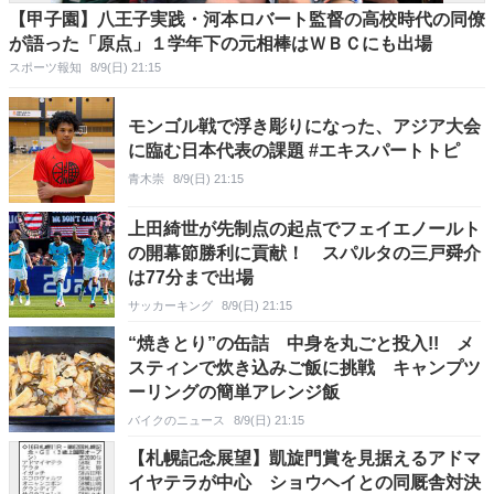
【甲子園】八王子実践・河本ロバート監督の高校時代の同僚
が語った「原点」１学年下の元相棒はＷＢＣにも出場
スポーツ報知
8/9(日) 21:15
モンゴル戦で浮き彫りになった、アジア大会
に臨む日本代表の課題 #エキスパートトピ
青木崇
8/9(日) 21:15
上田綺世が先制点の起点でフェイエノールト
の開幕節勝利に貢献！ スパルタの三戸舜介
は77分まで出場
サッカーキング
8/9(日) 21:15
“焼きとり”の缶詰 中身を丸ごと投入!! メ
スティンで炊き込みご飯に挑戦 キャンプツ
ーリングの簡単アレンジ飯
バイクのニュース
8/9(日) 21:15
【札幌記念展望】凱旋門賞を見据えるアドマ
イヤテラが中心 ショウヘイとの同厩舎対決