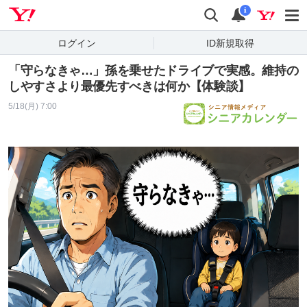
Yahoo! JAPAN
検索
通知
i
ログイン
ID新規取得
「守らなきゃ…」孫を乗せたドライブで実感。維持の
しやすさより最優先すべきは何か【体験談】
5/18(月) 7:00