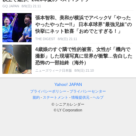
GQ JAPAN
8/9(日) 21:11
張本智和、美和が横浜でアベックV「やった
やったやったー!!」 日本卓球界”最強兄妹”の
快挙にネット歓喜「おめでとすぎる！」
THE DIGEST
8/9(日) 21:11
4歳娘のすぐ隣で性的被害、女性が「機内で
撮影」した現場写真に世界が衝撃…告白した
恐怖の一部始終（海外）
ニューズウィーク日本版
8/9(日) 21:10
Yahoo! JAPAN
プライバシーポリシー
プライバシーセンター
規約
ステートメント
情報提供元
ヘルプ
© シニアカレンダー
© LY Corporation