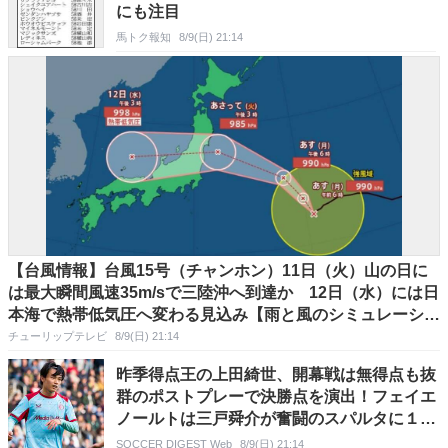
にも注目
馬トク報知
8/9(日) 21:14
【台風情報】台風15号（チャンホン）11日（火）山の日に
は最大瞬間風速35m/sで三陸沖へ到達か 12日（水）には日
本海で熱帯低気圧へ変わる見込み【雨と風のシミュレーショ
ン】
チューリップテレビ
8/9(日) 21:14
昨季得点王の上田綺世、開幕戦は無得点も抜
群のポストプレーで決勝点を演出！フェイエ
ノールトは三戸舜介が奮闘のスパルタに１－
０勝利！渡辺剛は欠場
SOCCER DIGEST Web
8/9(日) 21:14