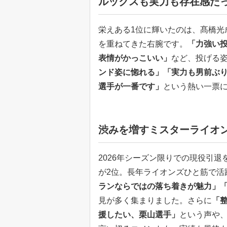
ルックスも実力も存在感た
栄えある1位に輝いたのは、髙橋光
を重ねてきた右腕です。
「力強い
表情がかっこいい」
など、投げる
ンド姿に惚れる」「実力も男前ぶ
選手が一番です」
という熱い一票
渋みを増すミスターライオ
2026年シーズン限りでの現役引
が2位。長年ライオンズひと筋で活
ランならではの落ち着きが魅力」
見が多く集まりました。さらに
「
援したい、栗山選手」
という声や