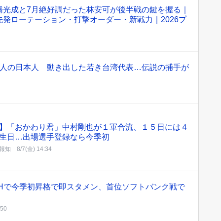
橋光成と7月絶好調だった林安可が後半戦の鍵を握る｜
発ローテーション・打撃オーダー・新戦力｜2026プ
3人の日本人 動き出した若き台湾代表…伝説の捕手が
】「おかわり君」中村剛也が１軍合流、１５日には４
生日…出場選手登録なら今季初
報知
8/7(金) 14:34
DHで今季初昇格で即スタメン、首位ソフトバンク戦で
:50