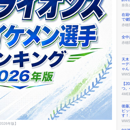
奈良
在籍
で健
赤穂
全中
赤穂
天木
ーデ
ゃん
WW
【2
つ。
4ME
後藤
ピッ
す！
WW
026年版】