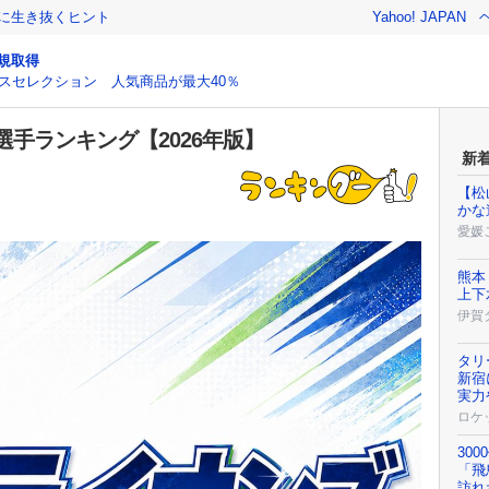
クに生き抜くヒント
Yahoo! JAPAN
規取得
スセレクション 人気商品が最大40％
手ランキング【2026年版】
新
【松
かな
愛媛
熊本
上下
伊賀
タリ
新宿
実力
ロケ
30
「飛
訪れ