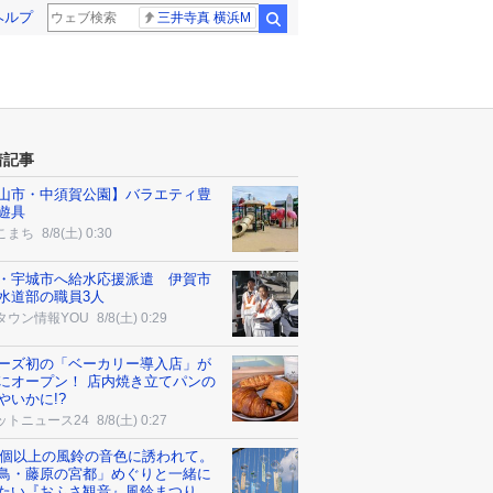
ヘルプ
三井寺真 横浜M
検索
着記事
山市・中須賀公園】バラエティ豊
遊具
こまち
8/8(土) 0:30
・宇城市へ給水応援派遣 伊賀市
水道部の職員3人
タウン情報YOU
8/8(土) 0:29
ーズ初の「ベーカリー導入店」が
にオープン！ 店内焼き立てパンの
やいかに!?
ットニュース24
8/8(土) 0:27
00個以上の風鈴の音色に誘われて。
鳥・藤原の宮都」めぐりと一緒に
たい『おふさ観音』風鈴まつり