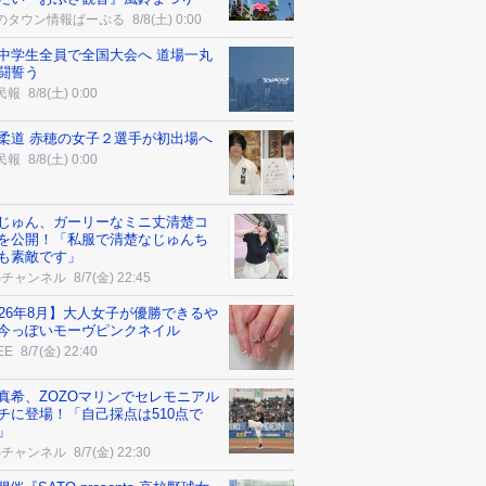
のタウン情報ぱーぷる
8/8(土) 0:00
中学生全員で全国大会へ 道場一丸
闘誓う
民報
8/8(土) 0:00
柔道 赤穂の女子２選手が初出場へ
民報
8/8(土) 0:00
じゅん、ガーリーなミニ丈清楚コ
を公開！「私服で清楚なじゅんち
も素敵です」
Sチャンネル
8/7(金) 22:45
026年8月】大人女子が優勝できるや
今っぽいモーヴピンクネイル
EE
8/7(金) 22:40
真希、ZOZOマリンでセレモニアル
チに登場！「自己採点は510点で
」
Sチャンネル
8/7(金) 22:30