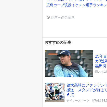
広島カープ現役イケメン選手ランキング
記事へのご意見
おすすめの記事
25年
カ3連
黒田将
西スポWE
健大高崎にアクシデン
搬送 スタンドが静ま
６点
デイリースポーツ
8/7(金) 14: