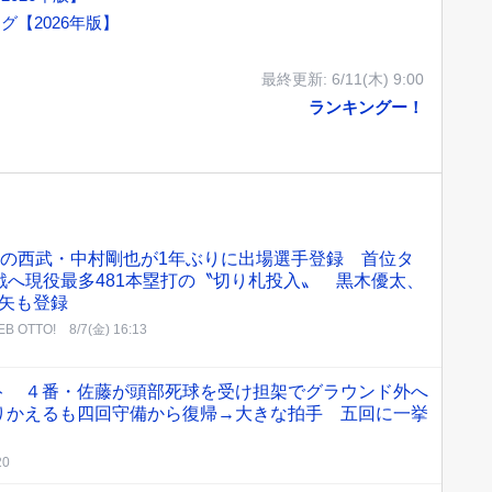
【2026年版】
最終更新:
6/11(木) 9:00
ランキングー！
目の西武・中村剛也が1年ぶりに出場選手登録 首位タ
戦へ現役最多481本塁打の〝切り札投入〟 黒木優太、
矢も登録
B OTTO!
8/7(金) 16:13
ト ４番・佐藤が頭部死球を受け担架でグラウンド外へ
りかえるも四回守備から復帰→大きな拍手 五回に一挙
20