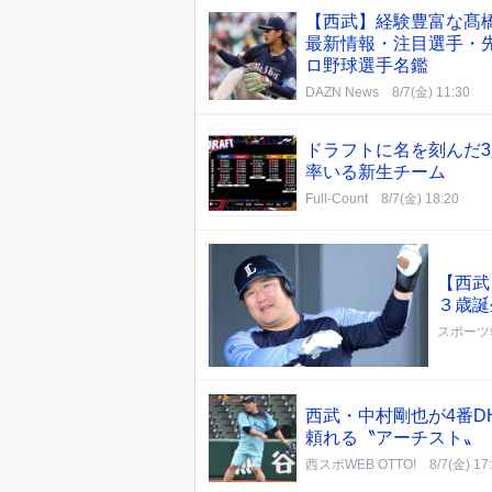
【西武】経験豊富な髙
最新情報・注目選手・先
ロ野球選手名鑑
DAZN News
8/7(金) 11:30
ドラフトに名を刻んだ
率いる新生チーム
Full-Count
8/7(金) 18:20
【西武
３歳誕
スポーツ
西武・中村剛也が4番
頼れる〝アーチスト〟
西スポWEB OTTO!
8/7(金) 17