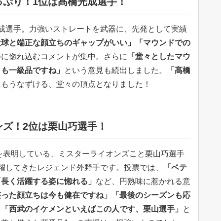
っぷり！1位は髙橋光成選手！
成選手。力強いストレートを武器に、先発として実績
投球と端正な顔立ちのギャップがいい」「マウンドでの
姿に惚れ込むコメントが集中。さらに
「堂々としたマウ
りも一級品ですね」
という意見も続出しました。
「髙橋
にもうなずける、堂々の頂点となりました！
ンズ！2位は栗山巧選手！
退を表明している、ミスターライオンズこと栗山巧選手
躍してきたレジェンド外野手です。投票では、
「ベテ
「長く活躍する姿に惚れる」
など、円熟味に惹かれる意
整った顔立ちは今も健在ですね」「最後のシーズンも応
、
「西武のイケメンといえばこの人です、栗山選手」
と