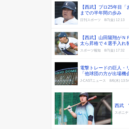
【西武】プロ25年目
までの半年間の歩み
日刊スポーツ
8/7(金) 12:13
【西武】山田陽翔がＮ
太ら昇格で４選手入れ
スポーツ報知
8/7(金) 17:32
電撃トレードの巨人・リ
「他球団の方が出場機
J-CASTニュース
8/6(木) 13:5
西武 
スポニチ