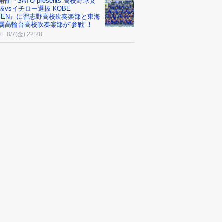
3開催『SATO presents 高校野球女
抜vsイチロー選抜 KOBE
IBEN』に習志野高校吹奏楽部と東海
属高輪台高校吹奏楽部が“参戦”！
E
8/7(金) 22:28