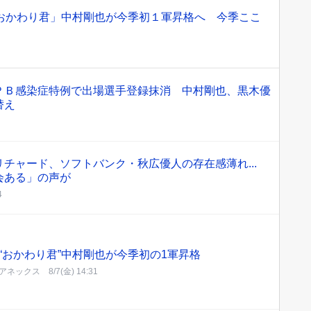
「おかわり君」中村剛也が今季初１軍昇格へ 今季ここ
ＰＢ感染症特例で出場選手登録抹消 中村剛也、黒木優
替え
チャード、ソフトバンク・秋広優人の存在感薄れ...
会ある」の声が
4
“おかわり君”中村剛也が今季初の1軍昇格
アネックス
8/7(金) 14:31