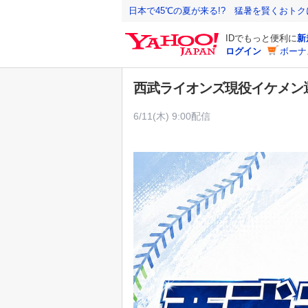
Y
日本で45℃の夏が来る!? 猛暑を賢くおト
a
IDでもっと便利に
新
h
ログイン
ボーナ
o
o
西武ライオンズ現役イケメン選
!
J
6/11(木) 9:00配信
A
P
A
N