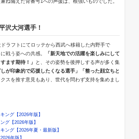
兼ね備えた背番号1への声援は、根強いものでした。
は平沢大河選手！
現役ドラフトにてロッテから西武へ移籍した内野手で
きに戦う姿への共感。
「新天地での活躍を楽しみにして
ますます期待！」
と、その姿勢を後押しする声が多く集
ざしが印象的で応援したくなる選手」「整った顔立ちと
ックスを推す意見もあり、世代を問わず支持を集めまし
ング【2026年版】
グ【2026年版】
キング【2026年夏・最新版】
026年版】