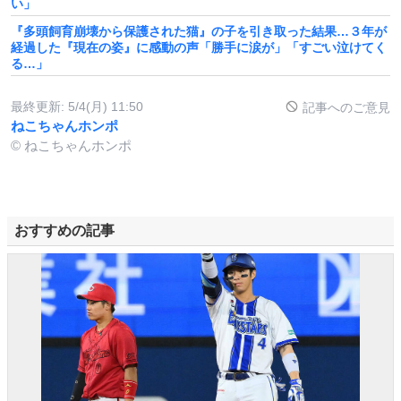
い」
『多頭飼育崩壊から保護された猫』の子を引き取った結果…３年が
経過した『現在の姿』に感動の声「勝手に涙が」「すごい泣けてく
る…」
最終更新:
5/4(月) 11:50
記事へのご意見
ねこちゃんホンポ
© ねこちゃんホンポ
おすすめの記事