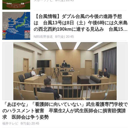
【台風情報】ダブル台風の今後の進路予想
は 台風13号は8日（土）午後6時には久米島
の西北西約190kmに達する見込み 台風15号
は9日（日）午後3時には日本の東に達する見
NBS長野放送
8/7(金) 20:45
通し
「あほやな」「看護師に向いていない」武生看護専門学校で
のハラスメント被害 卒業生2人が武生医師会に損害賠償請
求 医師会は争う姿勢
福井テレビ
8/7(金) 20:45