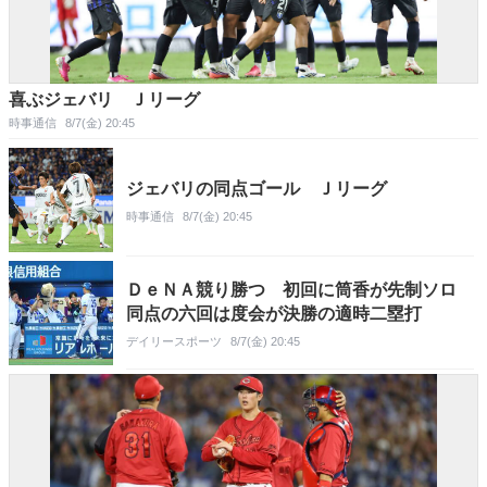
喜ぶジェバリ Ｊリーグ
時事通信
8/7(金) 20:45
ジェバリの同点ゴール Ｊリーグ
時事通信
8/7(金) 20:45
ＤｅＮＡ競り勝つ 初回に筒香が先制ソロ
同点の六回は度会が決勝の適時二塁打
デイリースポーツ
8/7(金) 20:45