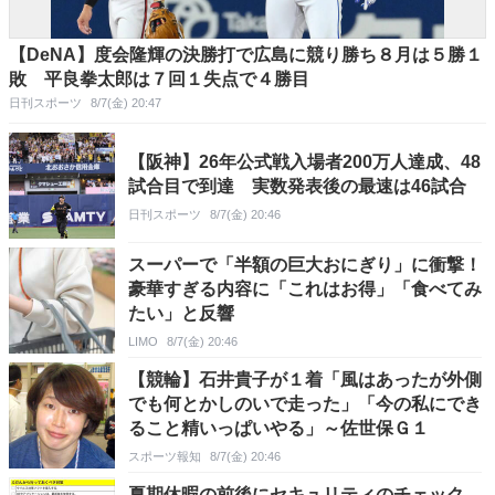
【DeNA】度会隆輝の決勝打で広島に競り勝ち８月は５勝１
敗 平良拳太郎は７回１失点で４勝目
日刊スポーツ
8/7(金) 20:47
【阪神】26年公式戦入場者200万人達成、48
試合目で到達 実数発表後の最速は46試合
日刊スポーツ
8/7(金) 20:46
スーパーで「半額の巨大おにぎり」に衝撃！
豪華すぎる内容に「これはお得」「食べてみ
たい」と反響
LIMO
8/7(金) 20:46
【競輪】石井貴子が１着「風はあったが外側
でも何とかしのいで走った」「今の私にでき
ること精いっぱいやる」～佐世保Ｇ１
スポーツ報知
8/7(金) 20:46
夏期休暇の前後にセキュリティのチェック