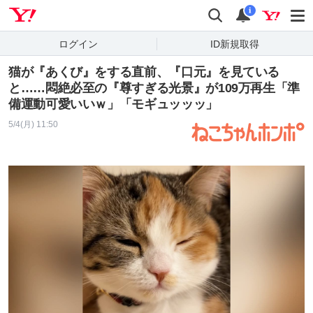
Yahoo! JAPAN
検索
通知
i
ログイン
ID新規取得
猫が『あくび』をする直前、『口元』を見ている
と……悶絶必至の『尊すぎる光景』が109万再生「準
備運動可愛いいｗ」「モギュッッッ」
5/4(月) 11:50