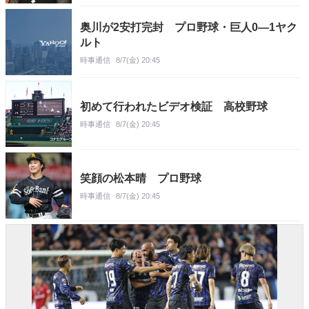
奥川が2安打完封 プロ野球・巨人0―1ヤク
ルト
時事通信
8/7(金) 20:45
初めて行われたビデオ検証 高校野球
時事通信
8/7(金) 20:45
笑顔の松本晴 プロ野球
時事通信
8/7(金) 20:45