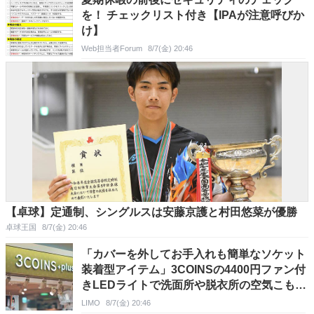
を！ チェックリスト付き【IPAが注意呼びか
け】
Web担当者Forum
8/7(金) 20:46
【卓球】定通制、シングルスは安藤京護と村田悠菜が優勝
卓球王国
8/7(金) 20:46
「カバーを外してお手入れも簡単なソケット
装着型アイテム」3COINSの4400円ファン付
きLEDライトで洗面所や脱衣所の空気こもり
予防を
LIMO
8/7(金) 20:46