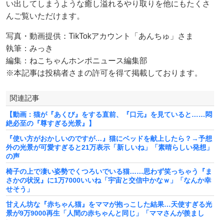
い出してしまうような癒し溢れるやり取りを他にもたくさ
んご覧いただけます。
写真・動画提供：TikTokアカウント「あんちゅ」さま
執筆：みっき
編集：ねこちゃんホンポニュース編集部
※本記事は投稿者さまの許可を得て掲載しております。
関連記事
【動画：猫が『あくび』をする直前、『口元』を見ていると……悶
絶必至の『尊すぎる光景』】
『使い方がおかしいのですが…』猫にベッドを献上したら？→予想
外の光景が可愛すぎると21万表示「新しいね」「素晴らしい発想」
の声
椅子の上で凄い姿勢でくつろいでいる猫……思わず笑っちゃう『ま
さかの状況』に1万7000いいね「宇宙と交信中かなｗ」「なんか幸
せそう」
甘えん坊な『赤ちゃん猫』をママが抱っこした結果…天使すぎる光
景が9万9000再生「人間の赤ちゃんと同じ」「ママさんが羨まし