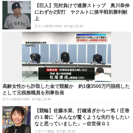
【巨人】完封負けで連勝ストップ 奥川恭伸
にわずか2安打 ヤクルトに後半戦初勝利献
上
日テレNEWS NNN
8/7(金) 20:46
高齢女性から詐取した金で競艇か 約1億3500万円脱税した
として元税務職員を刑事告発
日テレNEWS NNN
8/7(金) 20:46
【競輪】佐藤水菜、打鐘過ぎから一気！圧巻
の１着に「みんなが驚くような先行をしたい
なと思っていました」～佐世保Ｇ１
スポーツ報知
8/7(金) 20:45