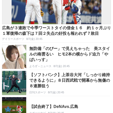
広島が３連敗で今季ワーストタイの借金１６ 約１ヶ月ぶり
１軍復帰の森下は７回２失点の好投も報われず７敗目
デイリースポーツ
8/7(金) 20:45
無防備「のびー」で見えちゃった 美スタイ
ルの南雲るい ヒモ2本の横からド迫力「や
ばいっす」
よろず～ニュース
8/7(金) 20:45
【ソフトバンク】上茶谷大河「しっかり維持
できるように」８日西武戦で開幕から無傷の
８連勝狙う
日刊スポーツ
8/7(金) 20:45
【試合終了】DeNAvs.広島
スポーツナビ
8/7(金) 20:45