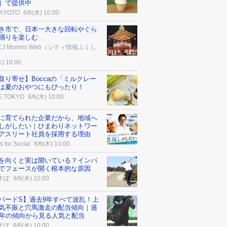
］で提供中
 KYOTO
8/6(木) 10:00
き市で、日本一大きな回転やぐら
踊りを楽しむ
J Monmo Web（シティ情報ふくし
木) 10:00
取り寄せ】Boccaの「ミルクレー
は夏のおやつにもぴったり！
E.TOKYO
8/6(木) 10:00
に育てられた企業だから、地域へ
しがしたい｜ひまわりネットワー
アスリート社員を採用する理由
s for Social
8/6(木) 10:00
を向くと実は開いている？インパ
でフェースが開く根本的な原因
すぽ
8/6(木) 10:00
パードS】過去9年すべて波乱！上
気不振と穴馬激走の配当傾向｜過
0年の傾向から見る人気と配当
すぽ
8/6(木) 10:00