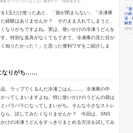
凍庫で“バラバラにならない整理テク”「簡単過ぎる」
『鬼
を1玉だけ使ったあと、「袋が閉まらない」「冷凍庫
の銕
送・
った経験はありませんか？ そのまま入れてしまうと、
解禁
くくなりがちですよね。実は、使いかけの冷凍うどんを
SPIC
です。特別な道具がなくてもできて、冷凍庫の見た目が
早く知りたかった！」と思った便利ワザをご紹介しま
になりがち……
食品、ラップでくるんだ冷凍ごはん……。冷凍庫の中
らかってしまいますよね。特に使いかけのうどんの袋は
くとバラバラになってしまいがち。そんな小さなストレ
なら、試してみたくなりませんか？ 今回は、SNS
いかけの冷凍うどんをすっきりまとめる方法を試してみ