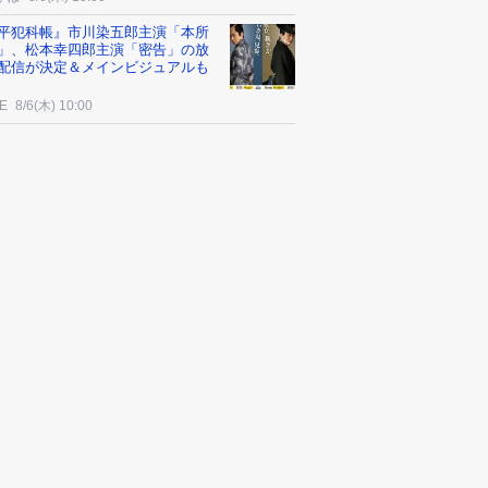
平犯科帳』市川染五郎主演「本所
」、松本幸四郎主演「密告」の放
配信が決定＆メインビジュアルも
E
8/6(木) 10:00