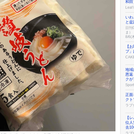
和⽥
Leaf
いわ
と盆
日刊C
ま）
8/6(
【お
プ」
CAK
地域
恩返
クが
Sport
正面
クト
ラブ
【レ
位人
去1
ラブ