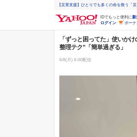
Y
【災害支援】ひとりでも多くの命を救う「災
a
IDでもっと便利に
新
h
ログイン
ボーナ
o
o
「ずっと困ってた」使いかけ
!
整理テク”「簡単過ぎる」
J
A
6/8(月) 6:00配信
P
A
N