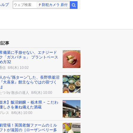
ヘルプ
防犯カメラ 原付
検索
着記事
常備菜に手放せない、エナジード
ク「ガスパチョ」 プラントベース
め方32
通信
8/6(木) 10:02
人から“孫ターン”した、長野県釜沼
『大喜泉』館主ならではの宿づく
は
たつ by 散歩の達人
8/6(木) 10:00
並木】飯沼銘醸 ｰ 栃木県 ｰ こだわ
優しさを兼ね備えた酒蔵
プレス
8/6(木) 10:00
初登場！英国老舗ファームのミル
フトが滋賀の［ローザンベリー多