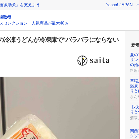
害救助犬」を支えよう
Yahoo! JAPAN
規取得
スセレクション 人気商品が最大40％
の冷凍うどんが冷凍庫で“バラバラにならない
新
夏の
リン
の始
料理
革職
温泉
りと
さん
【杉
りと
酒蔵
関西
クソ