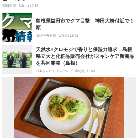
朝日新聞
8/8(土) 10:15
島根県益田市でクマ目撃 神田大橋付近で１
頭
山陰中央新報
8/7(金) 19:02
天然水×クロモジで香りと保湿力追求 島根
県立大と化粧品販売会社がスキンケア新商品
を共同開発（島根）
TSKさんいん中央テレビ
8/5(水) 12:04