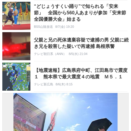
“どじょうすくい踊り”で知られる「安来
節」 全国から560人あまりが参加「安来節
全国優勝大会」始まる
BSS山陰放送
8/7(金) 19:20
父親と兄の死体遺棄容疑で逮捕の男 父親に続
き兄を殺害した疑いで再逮捕 島根県警
テレビ朝日系（ANN）
8/5(水) 21:04
【地震速報】広島県府中町、江田島市で震度
１ 熊本県で最大震度４の地震 Ｍ５．１
テレビ新広島
8/6(木) 8:15