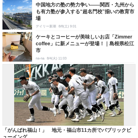
中国地方の塾の勢力争い――関西・九州から
も有力塾が参入する“超名門校”揃いの教育市
場
デイリー新潮
8/8(土) 9:01
ケーキとコーヒーが美味しいお店「Zimmer
coffee」に新メニューが登場！｜島根県松江
市
na-na
8/4(火) 11:03
「がんばれ福山！」 地元・福山市11カ所でパブリックビ
ューイング