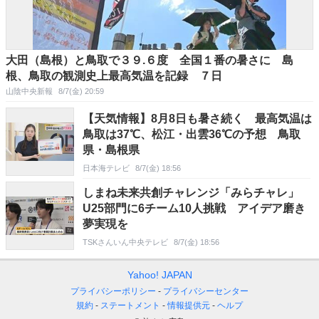
大田（島根）と鳥取で３９.６度 全国１番の暑さに 島
根、鳥取の観測史上最高気温を記録 ７日
山陰中央新報
8/7(金) 20:59
【天気情報】8月8日も暑さ続く 最高気温は
鳥取は37℃、松江・出雲36℃の予想 鳥取
県・島根県
日本海テレビ
8/7(金) 18:56
しまね未来共創チャレンジ「みらチャレ」
U25部門に6チーム10人挑戦 アイデア磨き
夢実現を
TSKさんいん中央テレビ
8/7(金) 18:56
Yahoo! JAPAN
プライバシーポリシー
プライバシーセンター
規約
ステートメント
情報提供元
ヘルプ