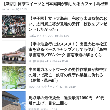
【新店】抹茶スイーツと日本庭園が楽しめるカフェ｜島根県
na-na
8/7(金) 17:03
【甲子園】立正大淞南 完敗も太田監督のお
い、太田嵐主将が意地の安打「校歌をプレゼ
ントしたかった」
スポニチアネックス
8/8(土) 5:00
【車中泊旅行におススメ！】出雲大社や松江
市を巡るベースキャンプとしても便利『島根
県雲南市／RVパーク 雲南市道の駅さくらの
里きすき緑地公園』
月刊自家用車WEB
8/7(金) 12:44
中国電力ネットワークの男性作業員が熱中症
の疑いで死亡 鉄塔の保守作業後に倒れる
（島根・邑南町）
TSKさんいん中央テレビ
8/7(金) 16:19
鳥取県の最低賃金、過去最高1090円 60円
引き上げ、目安上回る
朝日新聞
8/8(土) 10:15