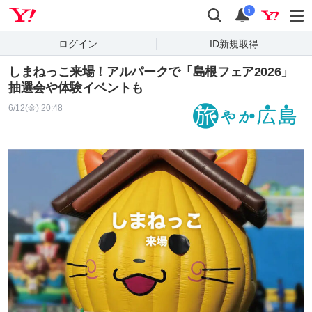
Yahoo! JAPAN
検索
通知
i
ログイン
ID新規取得
しまねっこ来場！アルパークで「島根フェア2026」
抽選会や体験イベントも
6/12(金) 20:48