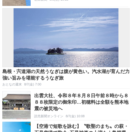
島根・宍道湖の天然うなぎは腹が黄色い。汽水湖が育んだ力
強い旨みを堪能するうなぎ旅
おとなの週末
8/7(金) 7:00
出雲大社、令和８年８月８日午前８時から８
８８枚限定の御朱印…初穂料は全額を熊本地
震の被災地へ
読売新聞オンライン
8/7(金) 10:08
【空港で短歌を詠む】〝歌聖のまち〟の萩・