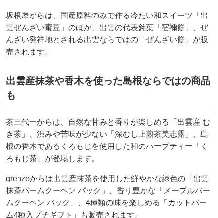
坂根屋からは、国産原料のみで作る冷たい和スイーツ「出
雲ぜんざい蜜豆」のほか、出雲の代表銘菓「宿禰餅」、ぜ
んざい発祥地とされる出雲ならではの「ぜんざい餅」が販
売されます。
出雲産抹茶や香木を使った島根ならではの商品
も
茶三代一からは、自然な甘みと香りが楽しめる「出雲産 む
ぎ茶」、渋みや苦味が少ない「深むし上煎茶美志露」、島
根の香木であるくろもじを使用した和のハーブティー「く
ろもじ茶」が登場します。
grenzeからは出雲産抹茶を使用した鮮やかな緑色の「出雲
抹茶バームクーヘン パック」、香り豊かな「メープルバー
ムクーヘン パック」、4種類の味を楽しめる「カットバー
ム4種入プチギフト」も販売されます。