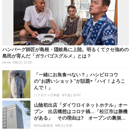
ハンバーグ師匠が島根・隠岐島に上陸。明るくてクセ強めの
島民が育んだ「ガラパゴスグルメ」とは？
na-na
8/8(土) 11:03
「一緒にお魚食べない？」ハシビロコウ
の“お誘いショット”が話題⇨「ハイ！よろこ
んで！」
ハフポスト日本版
8/7(金) 10:07
山陰初出店「ダイワロイネットホテル」オー
プン 出店構想はコロナ禍…「松江市は勝機
がある」 その理由は? オープンの裏側に
密着すると…
BSS山陰放送
8/8(土) 8:00