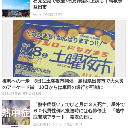
石見空港で歌会♪石見神楽の上演も｜島根県
益田市
na-na
8/5(水) 11:03
復興への一歩 8日に土曜夜市開催 島根県出雲市で大火災
のアーケード街 10日からは車両の通行が可能に
BSS山陰放送
8/7(金) 19:01
「熱中症疑い」でひと月に３人死亡、屋外で
６０代男性倒れ搬送時には心肺停止…「熱中
症警戒アラート」発表の日に
読売新聞オンライン
8/7(金) 16:33