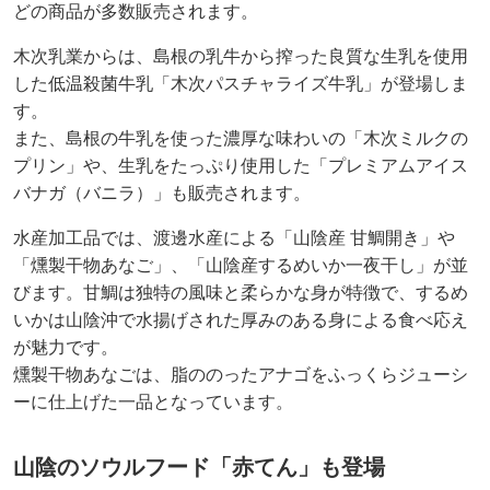
どの商品が多数販売されます。
木次乳業からは、島根の乳牛から搾った良質な生乳を使用
した低温殺菌牛乳「木次パスチャライズ牛乳」が登場しま
す。
また、島根の牛乳を使った濃厚な味わいの「木次ミルクの
プリン」や、生乳をたっぷり使用した「プレミアムアイス
バナガ（バニラ）」も販売されます。
水産加工品では、渡邊水産による「山陰産 甘鯛開き」や
「燻製干物あなご」、「山陰産するめいか一夜干し」が並
びます。甘鯛は独特の風味と柔らかな身が特徴で、するめ
いかは山陰沖で水揚げされた厚みのある身による食べ応え
が魅力です。
燻製干物あなごは、脂ののったアナゴをふっくらジューシ
ーに仕上げた一品となっています。
山陰のソウルフード「赤てん」も登場