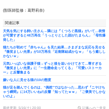
(獣医師監修：葛野莉奈)
関連記事
天気を気にする飼い主さん→隣には『くつろぐ黒猫』がいて…表情
が可愛すぎると48万再生「うっとりとした顔がたまらん」「母性爆
発した」
猫たちが初めて『赤ちゃん』を見た結果…さまざまな反応を見せる
『微笑ましい光景』が10万再生「近衛隊結成かなｗ」「もう癒しし
かないｗ」
元気いっぱいな保護子猫→ずっと後を追いかけてきて…尊すぎる
『微笑ましい光景』に「一生懸命走ってくる」「可愛いストーカ
ー」と反響集まる
嫌いな人に見せる猫の10の態度
猫が足を踏んでくるのは、“偶然”ではなかった…思わず『ニヤけち
ゃう瞬間』に14万いいねの反響「知ってたｗｗ」「ご褒美でしかな
いのよ」
最終更新:
5/16(土) 20:00
記事へのご意見