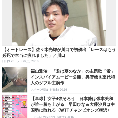
【オートレース】佐々木光輝が川口で初優出「レースはもう
必死で本当に疲れました」／川口
日刊スポーツ
8/8(土) 20:16
福山雅治 「君は夏のなか」の主題歌「蛍」
インスパイアムービー公開、奥智哉＆杢代和
人のダブル主演作
スポーツ報知
8/8(土) 20:16
【卓球】女子4強そろう 日本勢は張本美和
が唯一勝ち上がる 早田ひな＆大藤沙月は中
国勢に敗れる〈WTTチャンピオンズ横浜〉
日テレNEWS NNN
8/8(土) 20:16