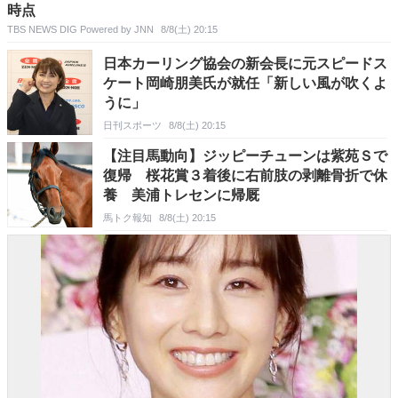
時点
TBS NEWS DIG Powered by JNN
8/8(土) 20:15
日本カーリング協会の新会長に元スピードス
ケート岡崎朋美氏が就任「新しい風が吹くよ
うに」
日刊スポーツ
8/8(土) 20:15
【注目馬動向】ジッピーチューンは紫苑Ｓで
復帰 桜花賞３着後に右前肢の剥離骨折で休
養 美浦トレセンに帰厩
馬トク報知
8/8(土) 20:15