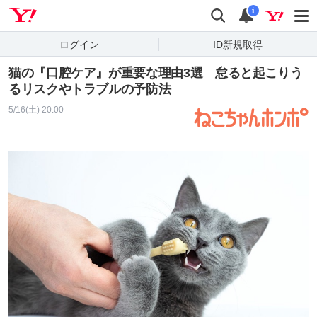
Yahoo! JAPAN
検索
通知
i
ログイン
ID新規取得
猫の『口腔ケア』が重要な理由3選 怠ると起こりう
るリスクやトラブルの予防法
5/16(土) 20:00