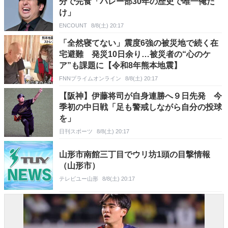
分で完食「バレー部30年の歴史で唯一俺だ
け」
ENCOUNT
8/8(土) 20:17
「全然寝てない」震度6強の被災地で続く在
宅避難 発災10日余り…被災者の“心のケ
ア”も課題に【令和8年熊本地震】
FNNプライムオンライン
8/8(土) 20:17
【阪神】伊藤将司が自身連勝へ９日先発 今
季初の中日戦「足も警戒しながら自分の投球
を」
日刊スポーツ
8/8(土) 20:17
山形市南館三丁目でウリ坊1頭の目撃情報
（山形市）
テレビユー山形
8/8(土) 20:17