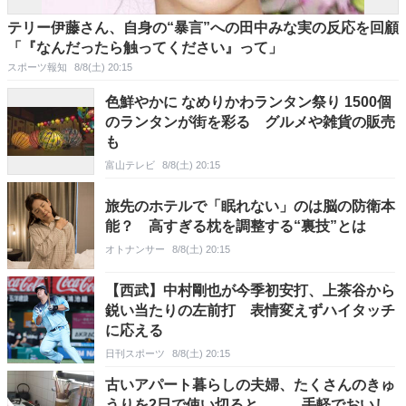
テリー伊藤さん、自身の“暴言”への田中みな実の反応を回顧
「『なんだったら触ってください』って」
スポーツ報知
8/8(土) 20:15
色鮮やかに なめりかわランタン祭り 1500個
のランタンが街を彩る グルメや雑貨の販売
も
富山テレビ
8/8(土) 20:15
旅先のホテルで「眠れない」のは脳の防衛本
能？ 高すぎる枕を調整する“裏技”とは
オトナンサー
8/8(土) 20:15
【西武】中村剛也が今季初安打、上茶谷から
鋭い当たりの左前打 表情変えずハイタッチ
に応える
日刊スポーツ
8/8(土) 20:15
古いアパート暮らしの夫婦、たくさんのきゅ
うりを2日で使い切ると…… 手軽でおいし