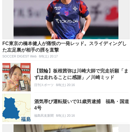
FC東京の橋本健人が痛恨の一発レッド。スライディングし
た左足裏が相手の脛を直撃
SOCCER DIGEST Web
8/8(土) 20:17
【競輪】板根茜弥は川崎大師で完走祈願「ま
ずは走れることに感謝」／川崎ミッド
日刊スポーツ
8/8(土) 20:16
酒気帯び運転疑いで31歳男逮捕 福島・国道
4号
福島民友新聞
8/8(土) 20:16