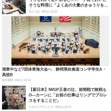
そうな料理に「よくあの大量のきゅうりを」
「マネしたいです」
ねとらぼ
8/8(土) 20:15
湖東中など7団体東海大会へ 静岡県吹奏楽コン中学生A・
高校B
朝日新聞
8/8(土) 20:15
【新日本】IWGP王者の辻、前哨戦で敗戦も
O―カーンに「お前の仕事はリングでプロレ
スをすることだ」
スポニチアネックス
8/8(土) 20:14