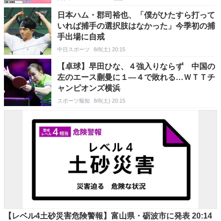
日本ハム・郡司裕也、「僕がひたすら打って
いれば捕手の選択肢はなかった」今季初の捕
手出場に自戒
中日スポーツ
8/8(土) 20:15
【卓球】早田ひな、４強入りならず 中国の
左のエース蒯曼に１―４で敗れる…ＷＴＴチ
ャンピオンズ横浜
スポーツ報知
8/8(土) 20:15
【レベル4土砂災害危険警報】富山県・砺波市に発表 20:14