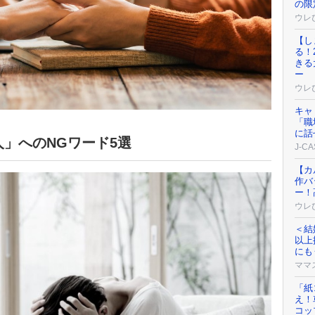
の限
ウレ
【し
る！
きる
ー
ウレ
キャ
「職
に話
」へのNGワード5選
J-C
【カ
作バ
ー！
ウレ
＜結
以上
にも
ママ
「紙
え！
コッ