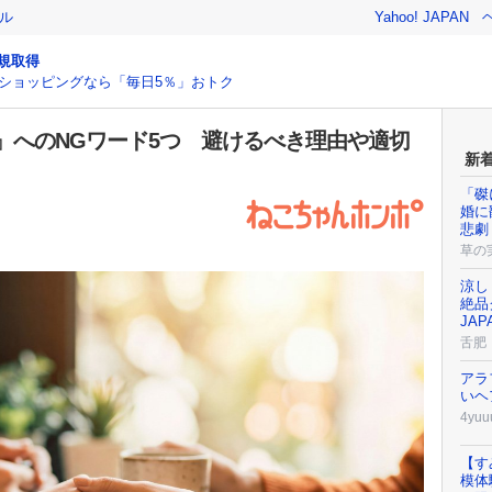
ル
Yahoo! JAPAN
規取得
ショッピングなら「毎日5％」おトク
』へのNGワード5つ 避けるべき理由や適切
新
「磔
婚に
悲劇
草の
涼し
絶品
JAP
舌肥
アラ
いヘ
4yuu
【す
模体