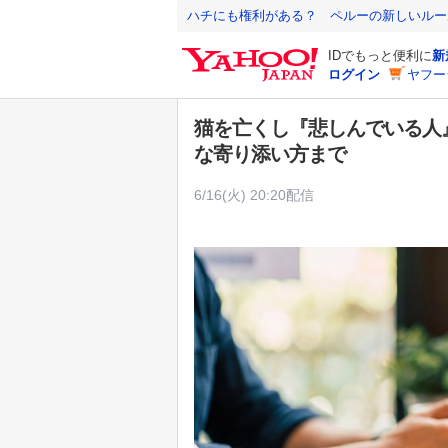
Y
ハチにも権利がある？ ペルーの新しいルー
a
IDでもっと便利に
新
h
ログイン
ヤフー
o
o
猫を亡くし『悲しんでいる人
!
な寄り添い方まで
J
A
6/16(火) 20:20配信
P
A
N