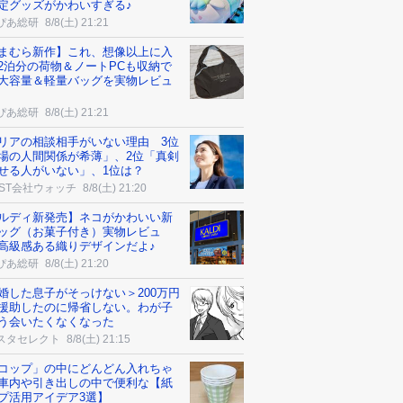
定グッズがかわいすぎる♪
ぴあ総研
8/8(土) 21:21
まむら新作】これ、想像以上に入
2泊分の荷物＆ノートPCも収納で
大容量＆軽量バッグを実物レビュ
ぴあ総研
8/8(土) 21:21
リアの相談相手がいない理由 3位
場の人間関係が希薄」、2位「真剣
せる人がいない」、1位は？
AST会社ウォッチ
8/8(土) 21:20
ルディ新発売】ネコがかわいい新
ッグ（お菓子付き）実物レビュ
高級感ある織りデザインだよ♪
ぴあ総研
8/8(土) 21:20
婚した息子がそっけない＞200万円
援助したのに帰省しない。わが子
う会いたくなくなった
スタセレクト
8/8(土) 21:15
コップ」の中にどんどん入れちゃ
車内や引き出しの中で便利な【紙
プ活用アイデア3選】