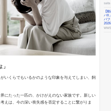
saita
【動
バI
パフ
20
WW
よ」
りがいくらでもいるかのような印象を与えてしまい、飼
世界にたった一匹の、かけがえのない家族です。新しい
う考えは、今の深い喪失感を否定することに繋がりま