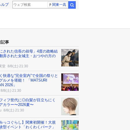
ヘルプ
関東一高
検索
着記事
にされた信長の叔母」4度の政略結
翻弄された女城主・おつやの方の
実堂
8/8(土) 21:30
く快適な“完全室内”で全国の祭りと
グルメを堪能！ 「MATSURI
AN 2026」
8/8(土) 21:30
フィフ世代に◎白髪が目立ちにく
アカラー〜2026夏〜
u
8/8(土) 21:30
みっコぐらし】関東初開催！大規
験型イベント「わくわくパーク」