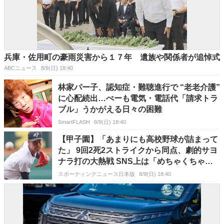
兵庫・佐用町の豪雨災害から１７年 遺族や関係者が追悼式
ABCニュース
8/9(日) 18:40
林家パー子、認知症・難聴進行で “老老介護”
に心配続出…ぺーも電気・電話代「請求トラ
ブル」うかがえる日々の困難
SmartFLASH
8/9(日) 18:40
【甲子園】「あまりにも高校野球が詰まって
た」 9回2死2ストライクから同点、劇的サヨ
ナラ打の大熱戦 SNS上は「めちゃくちゃい
い試合」と大熱狂の声続々
スポーティングニュース日本版
8/9(日) 18:40