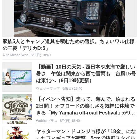
家族5人とキャンプ道具を積むための選択。ちょいワル仕様
の三菱「デリカD:5」
Auto Messe Web
8/9(日) 18:40
【動画】10日の天気 - 西日本や東海で厳しい
暑さ 午後は関東から西で雷雨も 台風15号
は東北へ（9日19時更新）
ウェザーマップ
8/9(日) 18:40
【イベント告知】走って、遊んで、泊まれる
2日間！ オフロードの楽しさを気軽に体験で
きる「My Yamaha off-road Festival」が9月
5〜6日に開催
Webikeプラス
8/9(日) 18:40
ヤッターマン・ドロンジョ様が「18金」にな
ったフィギュアが衝撃 5cmで抜群スタイル