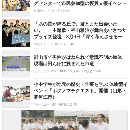
グセンターで市民参加型の復興支援イベント
富山テレビ
8/9(日) 18:41
「あの星が降る丘で、君とまた出会いた
い。」 主題歌・福山雅治が舞台あいさつサ
プライズ登壇 8月9日「深く考えさせる一
日」
中日スポーツ
8/9(日) 18:40
郡山市で男性がはねられて意識不明の重体
現場は田んぼに挟まれた市道
ふくしまNEWS -KFBデジタル-
8/9(日) 18:40
小中学生が地元の歴史・仕事を学ぶ 体験型イ
ベント「ボクノマチクエスト」開催（山形・
寒河江市）
テレビユー山形
8/9(日) 18:40