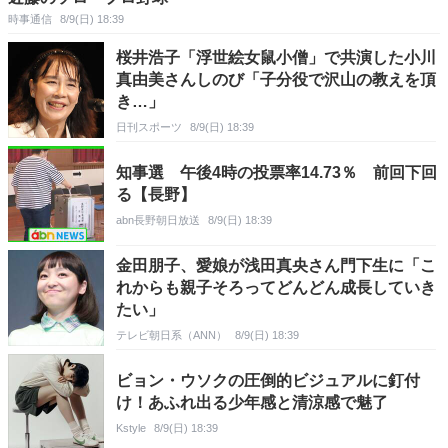
時事通信
8/9(日) 18:39
桜井浩子「浮世絵女鼠小僧」で共演した小川
真由美さんしのび「子分役で沢山の教えを頂
き…」
日刊スポーツ
8/9(日) 18:39
知事選 午後4時の投票率14.73％ 前回下回
る【長野】
abn長野朝日放送
8/9(日) 18:39
金田朋子、愛娘が浅田真央さん門下生に「こ
れからも親子そろってどんどん成長していき
たい」
テレビ朝日系（ANN）
8/9(日) 18:39
ビョン・ウソクの圧倒的ビジュアルに釘付
け！あふれ出る少年感と清涼感で魅了
Kstyle
8/9(日) 18:39