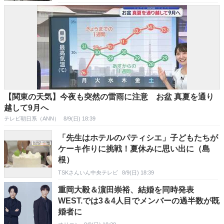
【関東の天気】今夜も突然の雷雨に注意 お盆 真夏を通り
越して9月へ
テレビ朝日系（ANN）
8/9(日) 18:39
「先生はホテルのパティシエ」子どもたちが
ケーキ作りに挑戦！夏休みに思い出に（島
根）
TSKさんいん中央テレビ
8/9(日) 18:39
重岡大毅＆濵田崇裕、結婚を同時発表
WEST.では3＆4人目でメンバーの過半数が既
婚者に