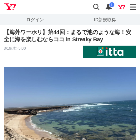
Yahoo! JAPAN
検索
通知
i
ログイン
ID新規取得
【海外ワーホリ】第44回：まるで池のような海！安
全に海を楽しむならココ in Streaky Bay
3/19(木) 5:00