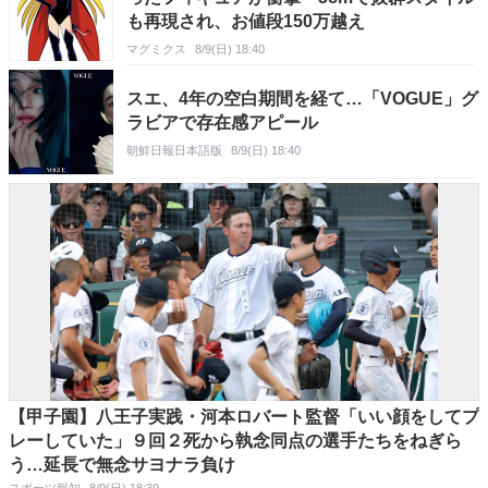
も再現され、お値段150万越え
マグミクス
8/9(日) 18:40
スエ、4年の空白期間を経て…「VOGUE」グ
ラビアで存在感アピール
朝鮮日報日本語版
8/9(日) 18:40
【甲子園】八王子実践・河本ロバート監督「いい顔をしてプ
レーしていた」９回２死から執念同点の選手たちをねぎら
う…延長で無念サヨナラ負け