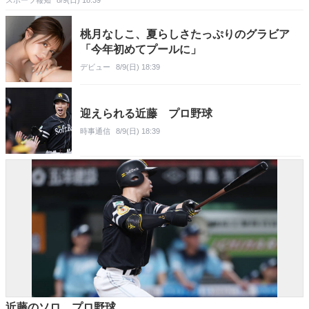
スポーツ報知
8/9(日) 18:39
桃月なしこ、夏らしさたっぷりのグラビア
「今年初めてプールに」
デビュー
8/9(日) 18:39
迎えられる近藤 プロ野球
時事通信
8/9(日) 18:39
近藤のソロ プロ野球