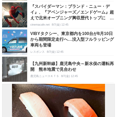
『スパイダーマン：ブランド・ニュー・デ
イ』、『アベンジャーズ／エンドゲーム』超
えで北米オープニング興収歴代トップに ル
ッソ兄弟が祝福
cinemacafe.net
8/7(金) 12:45
VIBYタクシー、東京都内を100台が8月10日
から期間限定走行へ…没入型フルラッピング
車両も登場
レスポンス
8/7(金) 12:45
【九州新幹線】鹿児島中央～新水俣の運転再
開 熊本地震で見合わせ
鹿児島ニュースＫＴＳ
8/7(金) 12:45