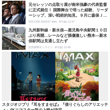
元セレッソの点取り屋が南米強豪の代表監督
に正式就任！ 国際舞台で培った経験、リーダ
ーシップ、深い戦術的知見。９月に森保Ｊと
対戦
SOCCER DIGEST Web
8/7(金) 12:47
九州新幹線・新水俣―鹿児島中央駅間１０日
ぶり再開…レールなど損傷激しい熊本―新水
俣駅間は見通し立たず
読売新聞オンライン
8/7(金) 12:46
スタジオジブリ『耳をすませば』『借りぐらしのアリエッテ
ィ』4Kリマスター版の上映が決定