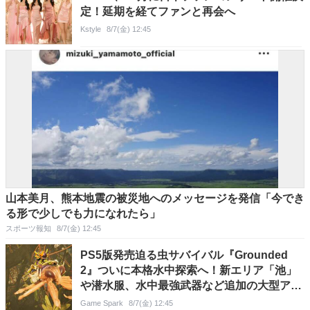
定！延期を経てファンと再会へ
Kstyle
8/7(金) 12:45
山本美月、熊本地震の被災地へのメッセージを発信「今でき
る形で少しでも力になれたら」
スポーツ報知
8/7(金) 12:45
PS5版発売迫る虫サバイバル『Grounded
2』ついに本格水中探索へ！新エリア「池」
や潜水服、水中最強武器など追加の大型アプ
デ8月11日配信
Game Spark
8/7(金) 12:45