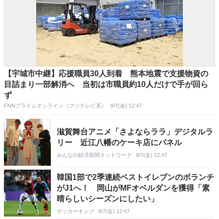
【宇城市中継】応援職員30人到着 熊本地震で支援物資の
目詰まり一部解消へ 当初は市職員約10人だけで手が回ら
ず
FNNプライムオンライン（フジテレビ系）
8/7(金) 12:47
滋賀舞台アニメ「さよならララ」デジタルラ
リー 近江八幡のケーキ店にパネル
みんなの経済新聞ネットワーク
8/7(金) 12:47
韓国1部で2季連続ベストイレブンのボランチ
がJ1へ！ 岡山がMFオベルダンを獲得「素
晴らしいシーズンにしたい」
サッカーキング
8/7(金) 12:47