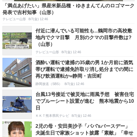
「満点あげたい」県産米新品種・ゆきまんてんのロゴマーク
発表で吉村知事（山形）
テレビユー山形
8/7(金) 12:46
付近に潜んでいる可能性も...鶴岡市の高校敷
地内でクマ目撃 月別のクマの目撃件数は?
（山形）
テレビユー山形
8/7(金) 12:46
酒酔い運転で逮捕の35歳の男 1か月前に酒気
帯び運転で逮捕免許取り消し処分までの間に
再び飲酒運転か=静岡・吉田町
静岡放送（SBS）
8/7(金) 12:46
台風13号接近で被災地に雨風予想 被害住宅
でブルーシート設置が進む 熊本地震から10
日
ＫＫＴ熊本県民テレビ
8/7(金) 12:46
2児の母・安田美沙子「パパ’sバースデー」
夫誕生日で家族ショット披露「素敵」「幸せ