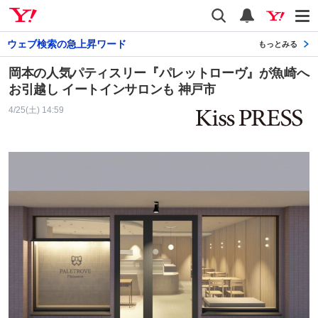
Yahoo! JAPAN
検索
通知
ウェブ検索の急上昇ワード
もっとみる
岡本の人気パティスリー『パレットローヴ』が魚崎へ
お引越し イートインサロンも 神戸市
4/25(土) 14:59