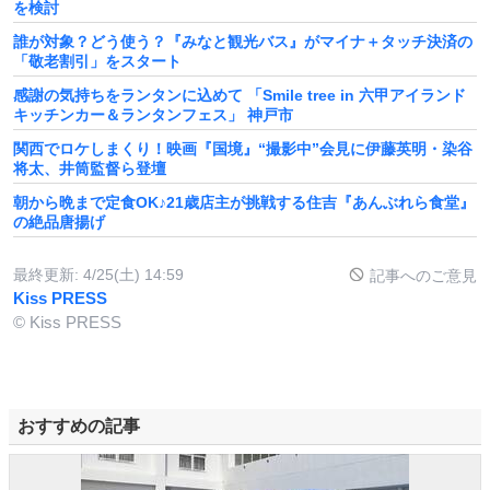
を検討
誰が対象？どう使う？『みなと観光バス』がマイナ＋タッチ決済の
「敬老割引」をスタート
感謝の気持ちをランタンに込めて 「Smile tree in 六甲アイランド
キッチンカー＆ランタンフェス」 神戸市
関西でロケしまくり！映画『国境』“撮影中”会見に伊藤英明・染谷
将太、井筒監督ら登壇
朝から晩まで定食OK♪21歳店主が挑戦する住吉『あんぶれら食堂』
の絶品唐揚げ
最終更新:
4/25(土) 14:59
記事へのご意見
Kiss PRESS
© Kiss PRESS
おすすめの記事