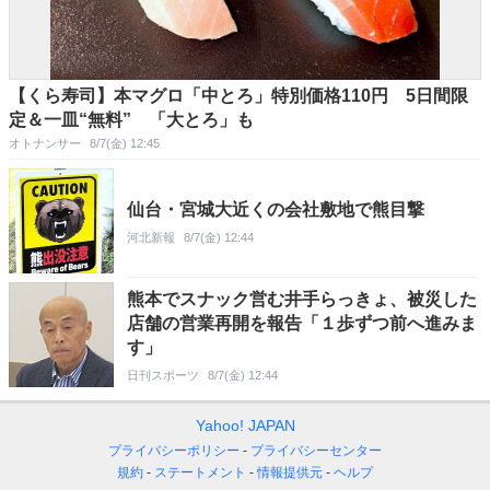
【くら寿司】本マグロ「中とろ」特別価格110円 5日間限
定＆一皿“無料” 「大とろ」も
オトナンサー
8/7(金) 12:45
仙台・宮城大近くの会社敷地で熊目撃
河北新報
8/7(金) 12:44
熊本でスナック営む井手らっきょ、被災した
店舗の営業再開を報告「１歩ずつ前へ進みま
す」
日刊スポーツ
8/7(金) 12:44
Yahoo! JAPAN
プライバシーポリシー
プライバシーセンター
規約
ステートメント
情報提供元
ヘルプ