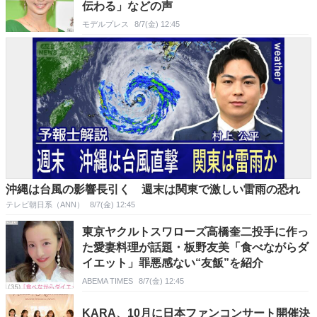
伝わる」などの声
モデルプレス
8/7(金) 12:45
沖縄は台風の影響長引く 週末は関東で激しい雷雨の恐れ
テレビ朝日系（ANN）
8/7(金) 12:45
東京ヤクルトスワローズ高橋奎二投手に作っ
た愛妻料理が話題・板野友美「食べながらダ
イエット」罪悪感ない“友飯”を紹介
ABEMA TIMES
8/7(金) 12:45
KARA、10月に日本ファンコンサート開催決