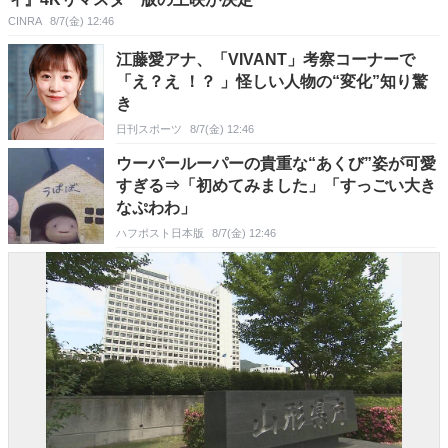
CINRA
8/7(金) 12:46
江藤愛アナ、「VIVANT」考察コーナーで
「え？え ！？ 」怪しい人物の“変化”知り驚
き
日刊スポーツ
8/7(金) 12:46
ウーパールーパーの貴重な“あくび”姿が可愛
すぎる⇒「初めてみました」「すっごい大き
なぷわわ」
ハフポスト日本版
8/7(金) 12:46