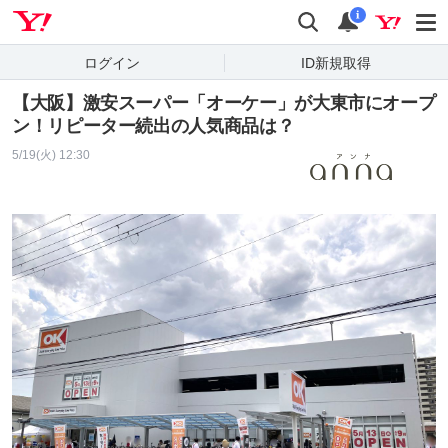
Yahoo! JAPAN
検索
通知
i
ログイン
ID新規取得
【大阪】激安スーパー「オーケー」が大東市にオープ
ン！リピーター続出の人気商品は？
5/19(火) 12:30