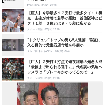
Pen Online
8/6(木) 23:48
【巨人】今季最多１７安打で最多タイ１１得
点 主砲が休養で若手が躍動 首位阪神とピ
タリ１差 ３位とは９・５差に広がる
スポーツ報知
8/6(木) 23:48
“トクリュウ”トップの男ら5人逮捕 強盗に
入る目的で元宝石店付近を徘徊か
テレビ朝日系（ANN）
8/6(木) 23:47
【巨人】２安打１打点で連夜躍動の知念大成
「最後まで出られる選手に」代名詞の気迫ヘ
ッスラは「ブレーキかかってるので…」
スポーツ報知
8/6(木) 23:46