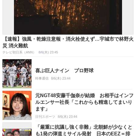
【速報】強風・乾燥注意報・消火栓使えず…宇城市で林野火
災 消火難航
テレビ朝日系（ANN）
8/6(木) 23:45
喜ぶ巨人ナイン プロ野球
時事通信
8/6(木) 23:44
元NGT48安藤千伽奈が結婚 お相手はインフ
ルエンサー社長「これからも精進してまいり
ます」
日刊スポーツ
8/6(木) 23:44
「厳重に抗議し強く非難」北朝鮮が少なくと
も1発の弾道ミサイル発射 日本のEEZ＝排