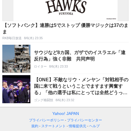
【ソフトバンク】連勝は5でストップ 優勝マジックは37のま
ま
RKB毎日放送
8/6(木) 23:35
サウジなど8カ国、ガザでのイスラエル「違
反行為」強く非難 共同声明
ロイター
8/6(木) 23:33
【ONE】不敵なリウ・メンヤン「対戦相手の
国に来て戦うということでますます興奮す
る」「他の選手は私にとっては全然どうって
ことはない」
ゴング格闘技
8/6(木) 23:32
Yahoo! JAPAN
プライバシーポリシー
プライバシーセンター
規約
ステートメント
情報提供元
ヘルプ