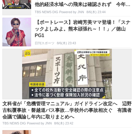
他的経済水域への飛来は確認されず 今年は
4月以来6回目
TBS NEWS DIG Powered by JNN
8/6(木) 23:44
【ボートレース】岩崎芳美ママ登場！「スナ
ックよしみよ。熊本頑張れ～！！」／徳山
PG1
日刊スポーツ
8/6(木) 23:43
文科省が「危機管理マニュアル」ガイドライン改定へ 辺野
古転覆事故・磐越道バス事故…学校外の事故相次ぐ 有識者
会議で議論し年内に取りまとめへ
TBS NEWS DIG Powered by JNN
8/6(木) 23:42