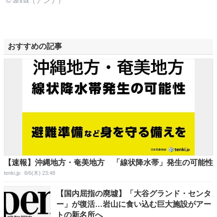
© anna（アンナ）
おすすめの記事
【速報】沖縄地方・奄美地方 「線状降水帯」発生の可能性
tenki.jp
8/6(木) 23:48
【国内屈指の廃墟】「大谷グランド・センタ
ー」が復活…岩山に食い込む巨大施設がアー
トの新名所へ