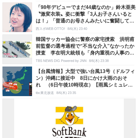
「98年デビューでまだ44歳なのか」鈴木亜美
〝激変衣装〟姿に衝撃「3人お子さんいると
は！」「普通のお母さんみたいに奮闘してる
んだなと好感」
西スポWEB OTTO!
8/6(木) 23:40
韓国サッカー協会に警察の家宅捜索 洪明甫
前監督の選考過程で“不当な介入”なかったか
捜査 李在明大統領も「身内重視の人事の失
敗」痛烈批判
TBS NEWS DIG Powered by JNN
8/6(木) 23:38
【台風情報】大型で強い台風13号（ドルフィ
ン）沖縄に接近中 8日にかけ大雨のおそ
れ （6日午後10時現在）【雨風シミュレー
ション（6日〜11日）】
tbc東北放送
8/6(木) 23:35