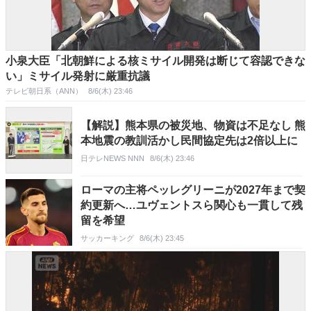
小泉大臣「北朝鮮による核ミサイル開発は断じて容認できな
い」ミサイル発射に厳重抗議
テレビ朝日系（ANN）
8/6(木) 23:46
【解説】熊本県の被災地、物資は不足なし 熊
本地震の教訓活かし民間協定先は2倍以上に
日テレNEWS NNN
8/6(木) 23:46
ローマの主将ペッレグリーニが2027年まで契
約更新へ…ユヴェントスら関心も一貫して残
留を希望
サッカーキング
8/6(木) 23:45