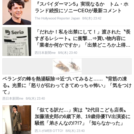
『スパイダーマン5』実現なるか トム・ホ
ランド続投にソニーCEOが最新コメント
The Hollywood Reporter Japan
8/6(木) 23:42
「だれか！私を出禁にして！」渡された〝長
すぎるレシート〟に衝撃…⇒買い物内容に
「業者か何かですか」「出禁どころか上得意
様」
西日本新聞me
8/6(木) 23:40
ベランダの蜂を熱湯駆除⇒近づいてみると……〝背筋の凍
る〟光景に「怒りが伝わってきてめっちゃ怖い」「気をつけ
て」
西日本新聞me
8/6(木) 23:40
「似てる訳だ…」実は〝2代目こども店長〟
加藤清史郎の6歳下弟、19歳俳優TV出演姿に
騒然「弟さんなの!?!?」「知らなかった」
西スポWEB OTTO!
8/6(木) 23:40