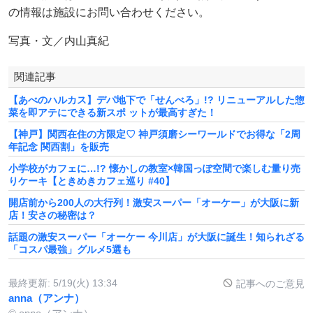
の情報は施設にお問い合わせください。
写真・文／内山真紀
関連記事
【あべのハルカス】デパ地下で「せんべろ」!? リニューアルした惣
菜を即アテにできる新スポ ットが最高すぎた！
【神戸】関西在住の方限定♡ 神戸須磨シーワールドでお得な「2周
年記念 関西割」を販売
小学校がカフェに…!? 懐かしの教室×韓国っぽ空間で楽しむ量り売
りケーキ【ときめきカフェ巡り #40】
開店前から200人の大行列！激安スーパー「オーケー」が大阪に新
店！安さの秘密は？
話題の激安スーパー「オーケー 今川店」が大阪に誕生！知られざる
「コスパ最強」グルメ5選も
最終更新:
5/19(火) 13:34
記事へのご意見
anna（アンナ）