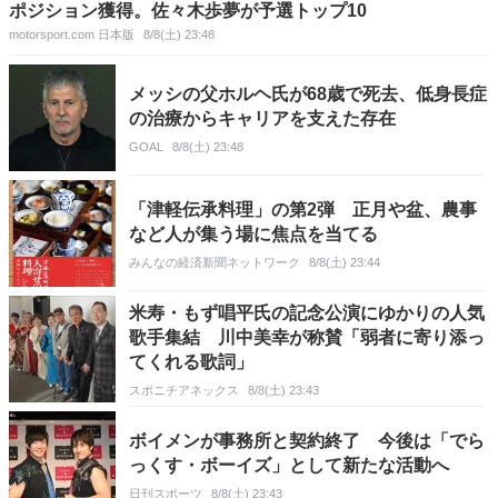
ポジション獲得。佐々木歩夢が予選トップ10
motorsport.com 日本版
8/8(土) 23:48
メッシの父ホルヘ氏が68歳で死去、低身長症
の治療からキャリアを支えた存在
GOAL
8/8(土) 23:48
「津軽伝承料理」の第2弾 正月や盆、農事
など人が集う場に焦点を当てる
みんなの経済新聞ネットワーク
8/8(土) 23:44
米寿・もず唱平氏の記念公演にゆかりの人気
歌手集結 川中美幸が称賛「弱者に寄り添っ
てくれる歌詞」
スポニチアネックス
8/8(土) 23:43
ボイメンが事務所と契約終了 今後は「でら
っくす・ボーイズ」として新たな活動へ
日刊スポーツ
8/8(土) 23:43