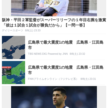
阪神・平田２軍監督がスーパーリリーフの１年目右腕を激賞
「彼は１試合１試合が勝負だから」【一問一答】
デイリースポーツ
8/8(土) 23:33
広島県で最大震度1の地震 広島県・江田島
市
TBS NEWS DIG Powered by JNN
8/8(土) 23:32
広島県で最大震度1の地震 広島県・江田島
市
FNNプライムオンライン（フジテレビ系）
8/8(土) 23:31