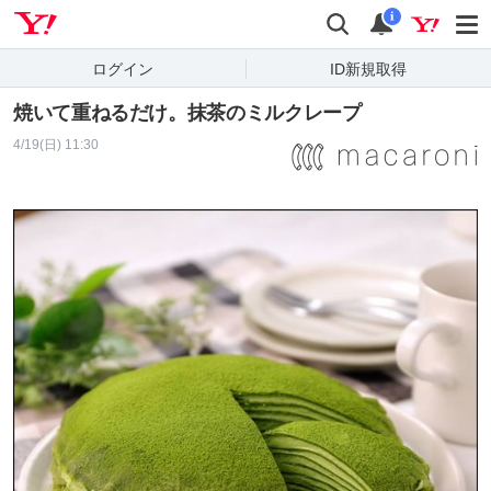
Yahoo! JAPAN
検索
通知
i
ログイン
ID新規取得
焼いて重ねるだけ。抹茶のミルクレープ
4/19(日) 11:30