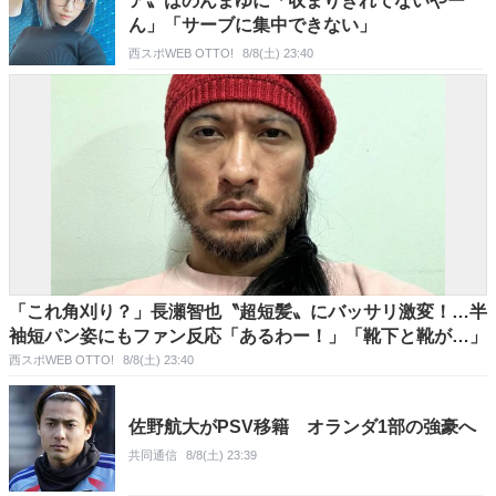
ア〟はのんまゆに「収まりきれてないやー
ん」「サーブに集中できない」
西スポWEB OTTO!
8/8(土) 23:40
「これ角刈り？」長瀬智也〝超短髪〟にバッサリ激変！…半
袖短パン姿にもファン反応「あるわー！」「靴下と靴が…」
西スポWEB OTTO!
8/8(土) 23:40
佐野航大がPSV移籍 オランダ1部の強豪へ
共同通信
8/8(土) 23:39