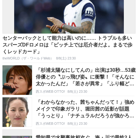
センターバックとして能力は高いのに…… トラブルも多い
スパーズDFロメロは「ピッチ上では厄介者だよ。まるで歩
くレッドカード」
theWORLD（ザ・ワールドWeb）
8/8(土) 23:30
「杉浦太陽なにしてんの」出演は30秒…53歳
俳優との〝ぶっ飛び姿〟に衝撃！「そんなに
太かったんだ」「若さが異常」「ふり幅どう
なってんの？」の声
西スポWEB OTTO!
8/8(土) 23:30
「わからなかった、茜ちゃんだって！」強め
メイクで印象ガラリ、堀田茜の近影が話題
「うっとり」「ナチュラルだろうが強かろう
がどっちもよい」
西スポWEB OTTO!
8/8(土) 23:30
愛知県で水難事故相次ぐ 海・川で男性2人