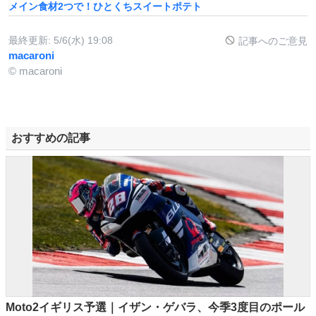
メイン食材2つで！ひとくちスイートポテト
最終更新:
5/6(水) 19:08
記事へのご意見
macaroni
© macaroni
おすすめの記事
Moto2イギリス予選｜イザン・ゲバラ、今季3度目のポール