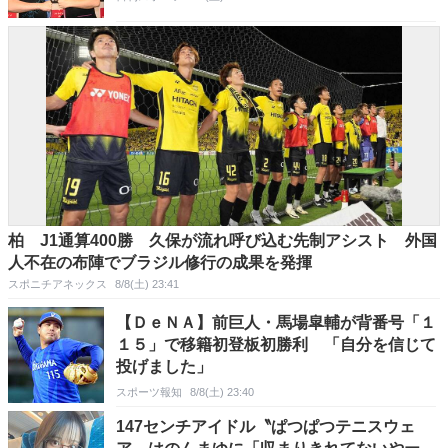
柏 J1通算400勝 久保が流れ呼び込む先制アシスト 外国
人不在の布陣でブラジル修行の成果を発揮
スポニチアネックス
8/8(土) 23:41
【ＤｅＮＡ】前巨人・馬場皐輔が背番号「１
１５」で移籍初登板初勝利 「自分を信じて
投げました」
スポーツ報知
8/8(土) 23:40
147センチアイドル〝ぱつぱつテニスウェ