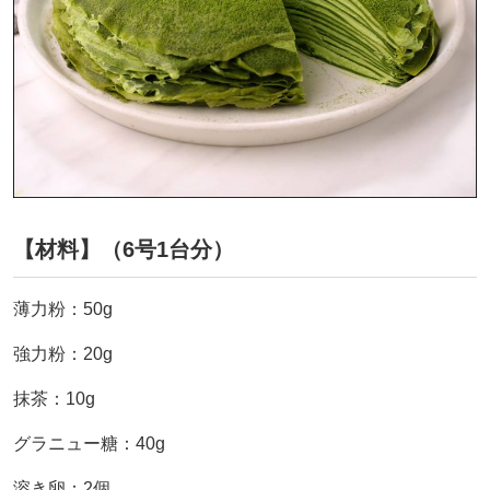
【材料】（6号1台分）
薄力粉：50g
強力粉：20g
抹茶：10g
グラニュー糖：40g
溶き卵：2個