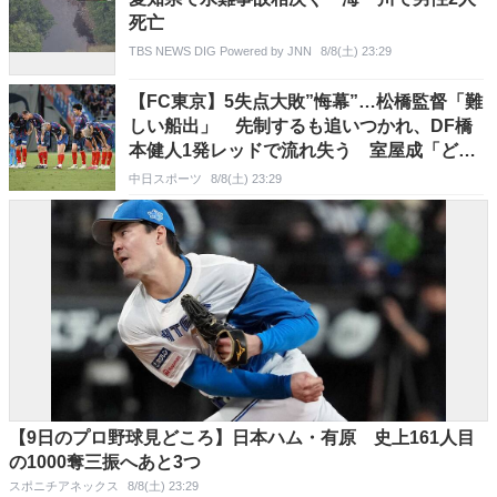
死亡
TBS NEWS DIG Powered by JNN
8/8(土) 23:29
【FC東京】5失点大敗”悔幕”…松橋監督「難
しい船出」 先制するも追いつかれ、DF橋
本健人1発レッドで流れ失う 室屋成「どう
立ち直るかを見せたい」
中日スポーツ
8/8(土) 23:29
【9日のプロ野球見どころ】日本ハム・有原 史上161人目
の1000奪三振へあと3つ
スポニチアネックス
8/8(土) 23:29