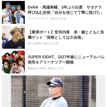
DeNA・馬場皐輔、3年ぶり白星 サヨナラ
呼び込む好投「自分を信じて丁寧に投げた」
サンケイスポーツ
8/8(土) 23:38
【唐津ボート】安河内将 弟・健とともに良
機ゲット「前検としては大合格」
東スポWEB
8/8(土) 23:35
SUPER EIGHT、2027年春にニューアルバム
発売＆アリーナツアー開催
Billboard JAPAN
8/8(土) 23:35