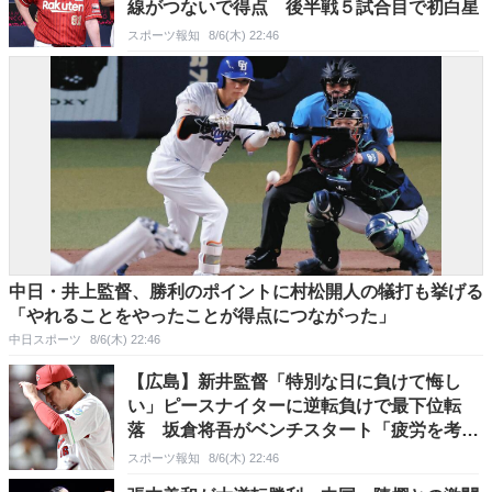
線がつないで得点 後半戦５試合目で初白星
スポーツ報知
8/6(木) 22:46
中日・井上監督、勝利のポイントに村松開人の犠打も挙げる
「やれることをやったことが得点につながった」
中日スポーツ
8/6(木) 22:46
【広島】新井監督「特別な日に負けて悔し
い」ピースナイターに逆転負けで最下位転
落 坂倉将吾がベンチスタート「疲労を考
慮」／一問一答
スポーツ報知
8/6(木) 22:46