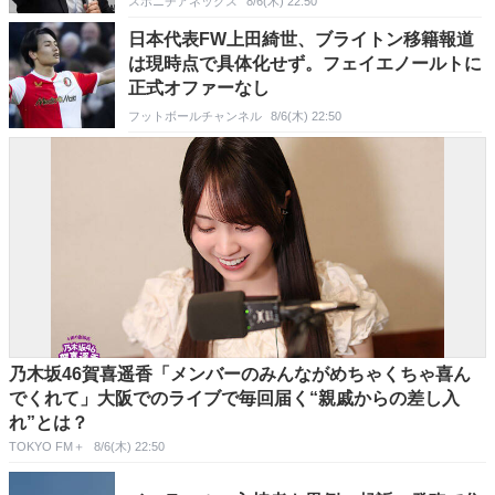
スポニチアネックス
8/6(木) 22:50
日本代表FW上田綺世、ブライトン移籍報道
は現時点で具体化せず。フェイエノールトに
正式オファーなし
フットボールチャンネル
8/6(木) 22:50
乃木坂46賀喜遥香「メンバーのみんながめちゃくちゃ喜ん
でくれて」大阪でのライブで毎回届く“親戚からの差し入
れ”とは？
TOKYO FM＋
8/6(木) 22:50