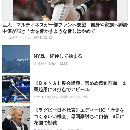
巨人 マルティネスが一部ファンへ要望 自身や家族へ誹謗
中傷が届き「命を脅かすような脅しはやめて」
スポニチアネックス
8/6(木) 22:52
NY株、続伸して始まる
共同通信
8/6(木) 22:51
【ＤｅＮＡ】度会隆輝、諦めぬ気迫前面 １
番起用に３打点でアピール
カナロコ by 神奈川新聞
8/6(木) 22:51
【ラグビー日本代表】エディーHC「歴史を
つくるいい機会」母国豪討ちに自信 8日に
花園で対戦