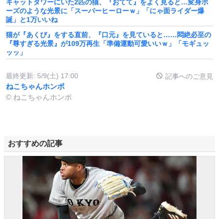
キャットタワーにいた2匹の猫、『おてて』をよく見ると…変身ポ
ーズのような光景に「スーパーヒーローｗ」「にゃ面ライダー爆
誕」と1万いいね
猫が『あくび』をする直前、『口元』を見ていると……悶絶必至の
『尊すぎる光景』が109万再生「準備運動可愛いいｗ」「モギュッ
ッッ」
最終更新:
5/9(土) 17:00
記事へのご意見
ねこちゃんホンポ
© ねこちゃんホンポ
おすすめの記事