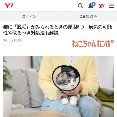
Yahoo! JAPAN
検索
通知
i
ログイン
ID新規取得
猫に『脱毛』がみられるときの原因6つ 病気の可能
性や取るべき対処法も解説
5/9(土) 17:00