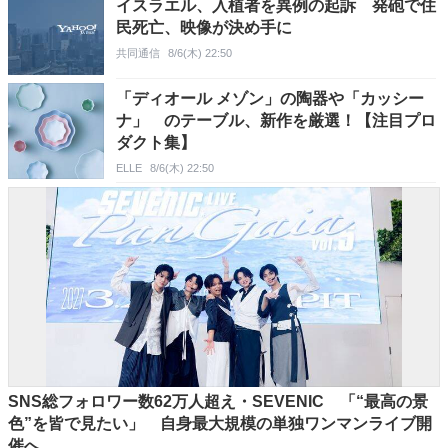
イスラエル、入植者を異例の起訴 発砲で住
民死亡、映像が決め手に
共同通信
8/6(木) 22:50
「ディオール メゾン」の陶器や「カッシー
ナ」 のテーブル、新作を厳選！【注目プロ
ダクト集】
ELLE
8/6(木) 22:50
SNS総フォロワー数62万人超え・SEVENIC 「“最高の景
色”を皆で見たい」 自身最大規模の単独ワンマンライブ開
催へ