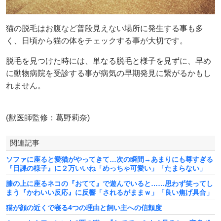
猫の脱毛はお腹など普段見えない場所に発生する事も多
く、日頃から猫の体をチェックする事が大切です。
脱毛を見つけた時には、単なる脱毛と様子を見ずに、早め
に動物病院を受診する事が病気の早期発見に繋がるかもし
れません。
(獣医師監修：葛野莉奈)
関連記事
ソファに座ると愛猫がやってきて…次の瞬間→あまりにも尊すぎる
『日課の様子』に２万いいね「めっちゃ可愛い」「たまらない」
膝の上に座るネコの『おてて』で遊んでいると……思わず笑ってし
まう『かわいい反応』に反響「されるがままｗ」「良い焦げ具合」
猫が顔の近くで寝る4つの理由と飼い主への信頼度