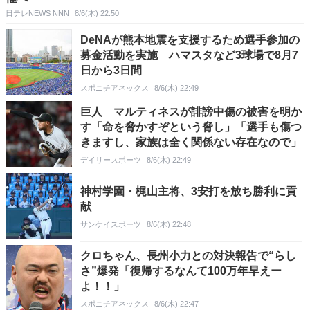
日テレNEWS NNN
8/6(木) 22:50
DeNAが熊本地震を支援するため選手参加の
募金活動を実施 ハマスタなど3球場で8月7
日から3日間
スポニチアネックス
8/6(木) 22:49
巨人 マルティネスが誹謗中傷の被害を明か
す「命を脅かすぞという脅し」「選手も傷つ
きますし、家族は全く関係ない存在なので」
デイリースポーツ
8/6(木) 22:49
神村学園・梶山主将、3安打を放ち勝利に貢
献
サンケイスポーツ
8/6(木) 22:48
クロちゃん、長州小力との対決報告で“らし
さ”爆発「復帰するなんて100万年早えー
よ！！」
スポニチアネックス
8/6(木) 22:47