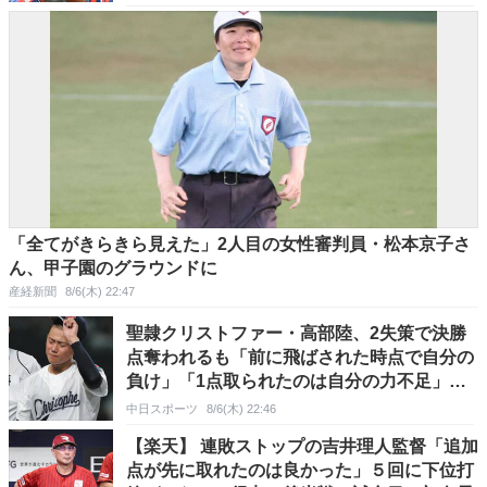
「全てがきらきら見えた」2人目の女性審判員・松本京子さ
ん、甲子園のグラウンドに
産経新聞
8/6(木) 22:47
聖隷クリストファー・高部陸、2失策で決勝
点奪われるも「前に飛ばされた時点で自分の
負け」「1点取られたのは自分の力不足」
【夏の甲子園】
中日スポーツ
8/6(木) 22:46
【楽天】 連敗ストップの吉井理人監督「追加
点が先に取れたのは良かった」５回に下位打