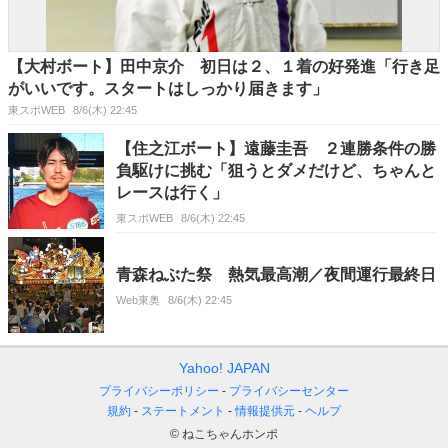
【大村ボート】田中京介 初日は２、１着の好発進「行き足
がいいです。スタートはしっかり届きます」
東スポWEB
8/6(木) 22:45
【住之江ボート】遠藤圭吾 ２連勝条件の勝
負駆けに挑む「狙うとダメだけど、ちゃんと
レースは行く」
東スポWEB
8/6(木) 22:45
青森ねぶた祭 熱気最高潮／夜間運行最終日
Web東奥
8/6(木) 22:45
Yahoo! JAPAN
プライバシーポリシー
プライバシーセンター
規約
ステートメント
情報提供元
ヘルプ
© ねこちゃんホンポ