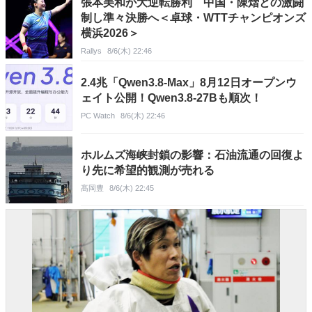
張本美和が大逆転勝利 中国・陳熠との激闘
制し準々決勝へ＜卓球・WTTチャンピオンズ
横浜2026＞
Rallys
8/6(木) 22:46
2.4兆「Qwen3.8-Max」8月12日オープンウ
ェイト公開！Qwen3.8-27Bも順次！
PC Watch
8/6(木) 22:46
ホルムズ海峡封鎖の影響：石油流通の回復よ
り先に希望的観測が売れる
髙岡豊
8/6(木) 22:45