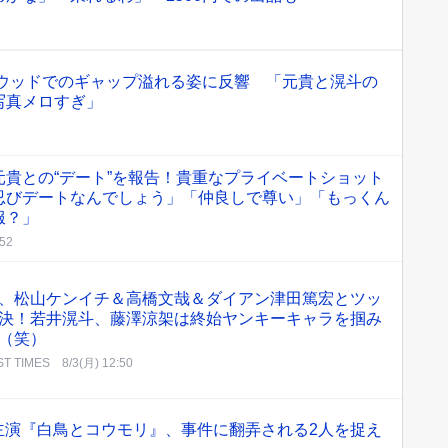
リウッドでのギャップ溢れる姿に反響 「元貴と滉斗の
写真メロすぎ」
貴との“デート”を報告！貴重なプライベートショット
忍びデートなんでしょう」「仲良しで尊い」「もっくん
服？」
:52
、松山ケンイチ＆高橋文哉＆ダイアン津田篤宏とツッ
決！若井滉斗、藤澤涼架は終始ヤンキーキャラを掴み
（笑）
ST TIMES
8/3(月) 12:50
主演『白鳥とコウモリ』、事件に翻弄される2人を捉え