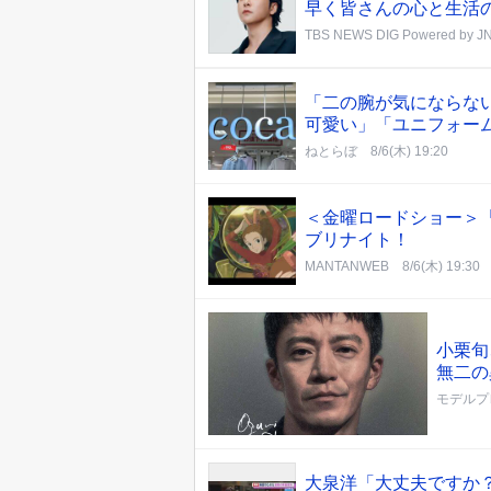
早く皆さんの心と生活
TBS NEWS DIG Powered by J
「二の腕が気にならない」
可愛い」「ユニフォー
ねとらぼ
8/6(木) 19:20
＜金曜ロードショー＞
ブリナイト！
MANTANWEB
8/6(木) 19:30
小栗旬
無二の
モデルプ
大泉洋「大丈夫ですか？