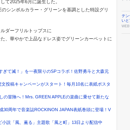
て2025年6月に誕生した。
APPLEのシンボルカラー・グリーンを基調とした特設グリ
テン
いと
WEB
ョルダーフリルトップスに
せた、華やかで上品なドレス姿でグリーンカーペットに
Eと「好きすぎて滅！」を一夜限りのSPコラボ！佐野勇斗と大森元
本、感想文投稿キャンペーンがスタート！毎月10名に表紙ポスタ
しの冒険へ！Mrs. GREEN APPLEの楽曲に乗せて新たな
N、結成30周年で音楽誌ROCKINON JAPAN表紙巻頭に登場！V
連続テレビ小説「風、薫る」主題歌「風と町」13日より配信中