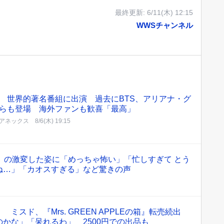
最終更新:
6/11(木) 12:15
WWSチャンネル
 世界的著名番組に出演 過去にBTS、アリアナ・グ
らも登場 海外ファンも歓喜「最高」
アネックス
8/6(木) 19:15
）の激変した姿に「めっちゃ怖い」「忙しすぎて とう
ね…」「カオスすぎる」など驚きの声
ミスド、『Mrs. GREEN APPLEの箱』転売続出
かな」「呆れるわ」 2500円での出品も