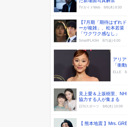
た新場面写真解禁
TVガイドWeb
8/6(木) 8:00
【7月期「期待はずれド
ーが複雑」、松本若菜
「ワクワク感なし」
SmartFLASH
8/7(金) 6:00
アリア
「衝動
ELLE
8
見上愛＆上坂樹里、NH
協力する人が集まる
日刊スポーツ
8/6(木) 10:09
【 熊本地震 】Mrs. 