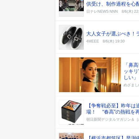
供受け、制作過程を心
日テレNEWS NNN
8/6(木) 22
大人女子が選ぶべき！ラ
4MEEE
8/6(木) 19:30
「鼻高
ッキリ
しい」
めざましm
【争奪戦必至】昨年は追
場！ “春高”の熱戦を
朝日新聞デジタルマガジン＆［a
【横浜市都筑区】早渕