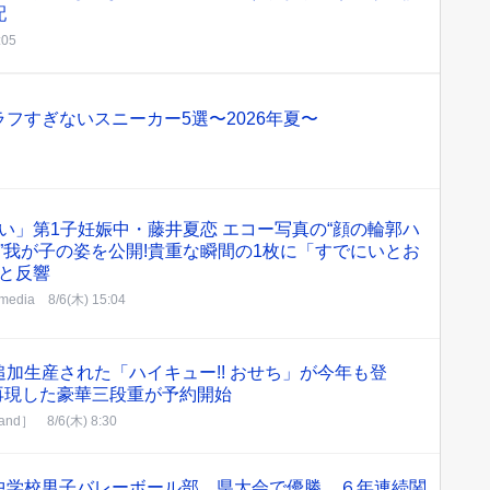
配
:05
フすぎないスニーカー5選〜2026年夏〜
い」第1子妊娠中・藤井夏恋 エコー写真の“顔の輪郭ハ
”我が子の姿を公開!貴重な瞬間の1枚に「すでにいとお
と反響
edia
8/6(木) 15:04
加生産された「ハイキュー!! おせち」が今年も登
再現した豪華三段重が予約開始
nd］
8/6(木) 8:30
中学校男子バレーボール部 県大会で優勝 ６年連続関