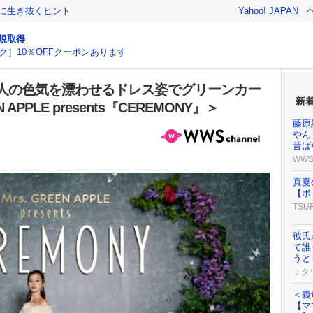
クに生き抜くヒント
Yahoo! JAPAN
規取得
ク］10％OFFクーポンあります
人の色気を漂わせるドレス姿でグリーンカー
新
APPLE presents『CEREMONY』＞
藤原
やん
昔ば
WW
真夏
【ボ
TSU
彼氏
て誰
うと
Ｊタ
＜義
【マ