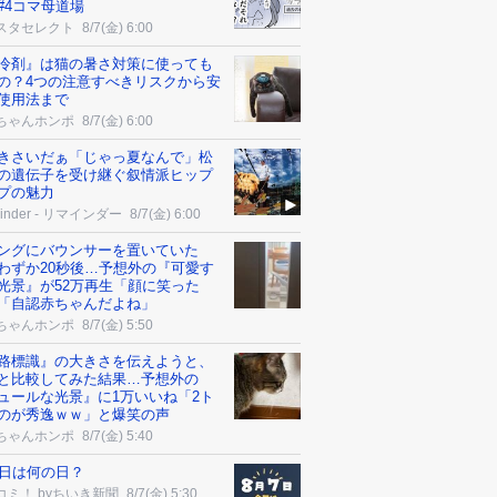
#4コマ母道場
スタセレクト
8/7(金) 6:00
冷剤』は猫の暑さ対策に使っても
の？4つの注意すべきリスクから安
使用法まで
ちゃんホンポ
8/7(金) 6:00
きさいだぁ「じゃっ夏なんで」松
の遺伝子を受け継ぐ叙情派ヒップ
プの魅力
minder - リマインダー
8/7(金) 6:00
ングにバウンサーを置いていた
わずか20秒後…予想外の『可愛す
光景』が52万再生「顔に笑った
「自認赤ちゃんだよね」
ちゃんホンポ
8/7(金) 5:50
路標識』の大きさを伝えようと、
と比較してみた結果…予想外の
ュールな光景』に1万いいね「2ト
のが秀逸ｗｗ」と爆笑の声
ちゃんホンポ
8/7(金) 5:40
7日は何の日？
コミ！ byちいき新聞
8/7(金) 5:30