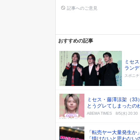
記事へのご意見
おすすめの記事
ミセス
ランデ
スポニチ
ミセス・藤澤涼架（33
とうグレてしまったの
ABEMA TIMES
8/5(水) 20:30
「転売ヤー大量発生か」 
「情けないと思わないの