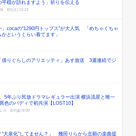
の平穏が訪れますよう」祈りを伝える
NN
8/1(土) 13:23
cocaの“1290円トップス”が大人気 「めちゃくちゃ
ムかというくらい着てます」
「借りぐらしのアリエッティ」あす放送 3週連続でジ
、5年ぶり民放ドラマレギュラー出演 横浜流星と唯一
異色のバディで初共演【LOST10】
レス
8/7(金) 6:00
“大泉化”してません？」 幾田りらから念願の楽曲提