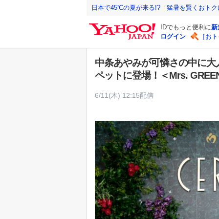
Y
日本で45℃の夏が来る!? 猛暑を賢くおト
a
IDでもっと便利に
新
h
ログイン
［おト
o
o
中条あやみが可憐さの中に大
!
ペットに登場！＜Mrs. GREEN 
J
A
6/11(木) 12:15配信
P
A
N