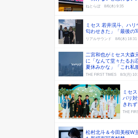
ねとらぼ
8/6(木) 9:35
ミセス 若井滉斗、ハ
匂わせきた」「最後の
リアルサウンド
8/6(木) 18:31
二宮和也がミセス大森元
に「なんて堂々たるお
夏休みかな」「これ私
THE FIRST TIMES
8/3(月) 10
ミセス
パリ対
きれず
THE FIR
松村北斗＆今田美桜W