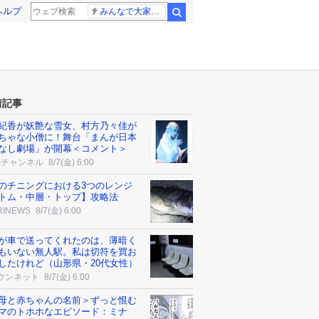
ヘルプ
みんなで大家さん 2881億円
検索
着記事
紀香が妖艶な雪女、村方乃々佳が
ちゃな小僧に！舞台「まんが日本
なし劇場」が開幕＜コメント＞
Sチャンネル
8/7(金) 6:00
のチニングにおける3つのレンジ
トム・中層・トップ】攻略法
RINEWS
8/7(金) 6:00
が車で送ってくれたのは、薄暗く
もいない無人駅。私は切符を買お
したけれど（山形県・20代女性）
ウンネット
8/7(金) 6:00
母と赤ちゃんの名前＞ずっと恨む
マのトホホなエピソード：ミナ