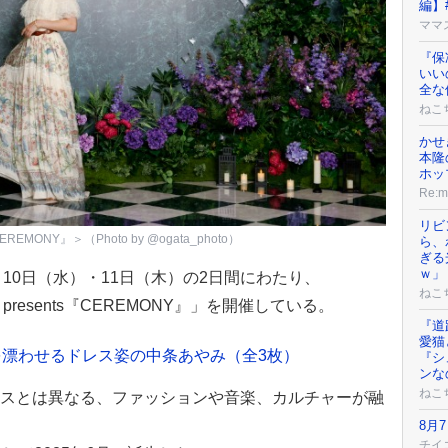
編】
ママ
『保
いい
全な
ねこ
かせ
本隆
ホッ
Re:
リビ
EREMONY』＞（Photo by @ogata_photo）
ら、
ぎる
ｗ」
26年6月10日（水）・11日（木）の2日間にわたり、
ねこ
E presents『CEREMONY』」を開催している。
『道
愛猫
漂わせるドレス姿の中条あやみ（全3枚）
『シ
ンな
ねこ
フェスとは異なる、ファッションや音楽、カルチャーが融
8月
チイ