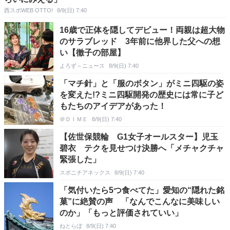
西スポWEB OTTO!
8/9(日) 7:40
16歳で正体を隠してデビュー！両親は超大物
のサラブレッド 3年前に他界した父への想
い【徹子の部屋】
よろず～ニュース
8/9(日) 7:40
「マチ針」と「服のボタン」がミニ四駆の姿
を変えた!?ミニ四駆開発の歴史には常に子ど
もたちのアイデアがあった！
＠ＤＩＭＥ
8/9(日) 7:40
【佐世保競輪 G1女子オールスター】児玉
碧衣 テクを見せつけ決勝へ「メチャクチャ
緊張した」
スポニチアネックス
8/9(日) 7:40
「気付いたら5つ食べてた」愛知の“隠れた銘
菓”に絶賛の声 「なんでこんなに美味しい
のか」「もっと評価されていい」
ねとらぼ
8/9(日) 7:40