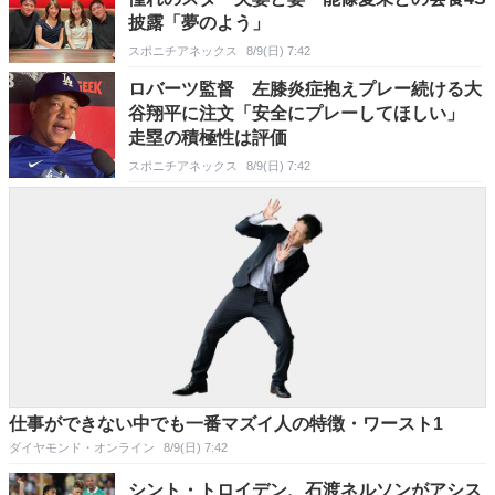
披露「夢のよう」
スポニチアネックス
8/9(日) 7:42
ロバーツ監督 左膝炎症抱えプレー続ける大
谷翔平に注文「安全にプレーしてほしい」
走塁の積極性は評価
スポニチアネックス
8/9(日) 7:42
仕事ができない中でも一番マズイ人の特徴・ワースト1
ダイヤモンド・オンライン
8/9(日) 7:42
シント・トロイデン、石渡ネルソンがアシス