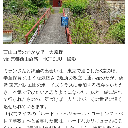
西山山麓の静かな里・大原野
via 京都西山旅感 HOTSUU 撮影
ミランさんと舞踊の出会いは、東京で過ごした8歳の頃。
学童保育 のような気軽さで近所の教室に通い始めたが、偶
然 東京バレエ団のボーイズクラスに参加する機会をいただ
き、本気で学びたいと思うようになった。妹と一緒に連れ
て行かれたものの、気づけば一人だけが、その世界に深く
魅せられていきます。
10代でスイスの「ルードラ・べジャール・ローザンヌ・バ
レエ学校」へと留学した彼は、ハードなカリキュラムに食
らいつき、2年間を駆け抜けました。さらに技術を磨くた