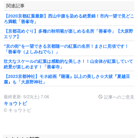
関連記事
【2020京都紅葉最新】西山中腹を染める絶景錦！市内一望で見どこ
ろ満載「善峯寺」
【京都花めぐり】多種の秋明菊が楽しめる名所「善峯寺」【大原野
エリア】
”京の街”を一望できる京都随一の紅葉の名所！まさに見頃です！
「善峯寺（よしみねでら）」
壮大なスケールの紅葉は感動的な美しさ！！山全体が紅葉していて
絶景が楽しめます！「善峯寺」
【2023京都神社】モネ絵画『睡蓮』以上の美しさ☆大祓『夏越豆
腐』も「大原野神社」
最終更新:
5/23(土) 7:06
記事へのご意見
キョウトピ
© キョウトピ