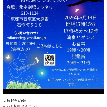
大原野蛍の会
via 秘密劇場ミネラリ