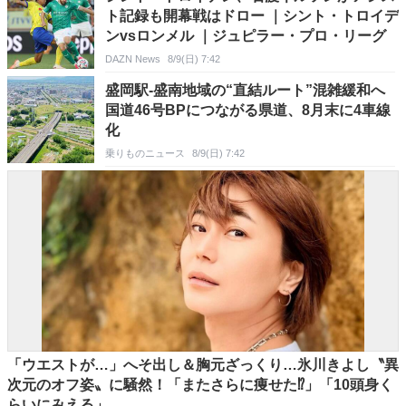
ト記録も開幕戦はドロー ｜シント・トロイデ
ンvsロンメル ｜ジュピラー・プロ・リーグ
DAZN News
8/9(日) 7:42
盛岡駅‐盛南地域の“直結ルート”混雑緩和へ
国道46号BPにつながる県道、8月末に4車線
化
乗りものニュース
8/9(日) 7:42
「ウエストが…」へそ出し＆胸元ざっくり…氷川きよし〝異
次元のオフ姿〟に騒然！「またさらに痩せた⁉」「10頭身く
らいにみえる」