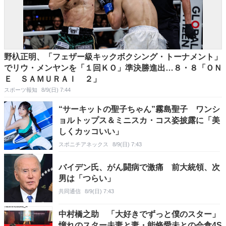
野杁正明、「フェザー級キックボクシング・トーナメント」
でリウ・メンヤンを「１回ＫＯ」準決勝進出…８・８「ＯＮ
Ｅ ＳＡＭＵＲＡＩ ２」
スポーツ報知
8/9(日) 7:44
“サーキットの聖子ちゃん”霧島聖子 ワンシ
ョルトップス＆ミニスカ・コス姿披露に「美
しくカッコいい」
スポニチアネックス
8/9(日) 7:43
バイデン氏、がん闘病で激痛 前大統領、次
男は「つらい」
共同通信
8/9(日) 7:43
中村橋之助 「大好きでずっと僕のスター」
憧れのスター夫妻と妻・能條愛未との会食4S