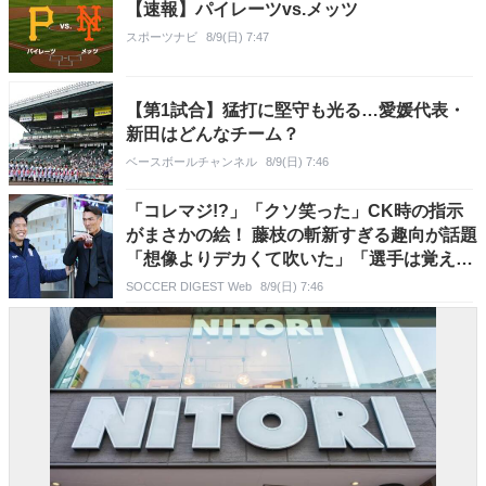
【速報】パイレーツvs.メッツ
スポーツナビ
8/9(日) 7:47
【第1試合】猛打に堅守も光る…愛媛代表・
新田はどんなチーム？
ベースボールチャンネル
8/9(日) 7:46
「コレマジ!?」「クソ笑った」CK時の指示
がまさかの絵！ 藤枝の斬新すぎる趣向が話題
「想像よりデカくて吹いた」「選手は覚えて
んのかwww」
SOCCER DIGEST Web
8/9(日) 7:46