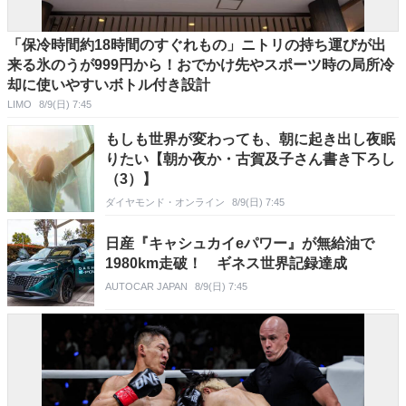
「保冷時間約18時間のすぐれもの」ニトリの持ち運びが出
来る氷のうが999円から！おでかけ先やスポーツ時の局所冷
却に使いやすいボトル付き設計
LIMO
8/9(日) 7:45
もしも世界が変わっても、朝に起き出し夜眠
りたい【朝か夜か・古賀及子さん書き下ろし
（3）】
ダイヤモンド・オンライン
8/9(日) 7:45
日産『キャシュカイeパワー』が無給油で
1980km走破！ ギネス世界記録達成
AUTOCAR JAPAN
8/9(日) 7:45