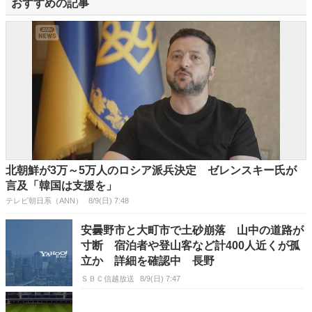
おすすめの記事
北朝鮮が3万～5万人のロシア派兵決定 ゼレンスキー氏が
言及「韓国は支援を」
テレビ朝日系（ANN）
8/9(日) 7:48
安曇野市と大町市で土砂崩落 山中の道路が
寸断 宿泊者や登山客など計400人近くが孤
立か 詳細を確認中 長野
ＳＢＣ信越放送
8/9(日) 7:47