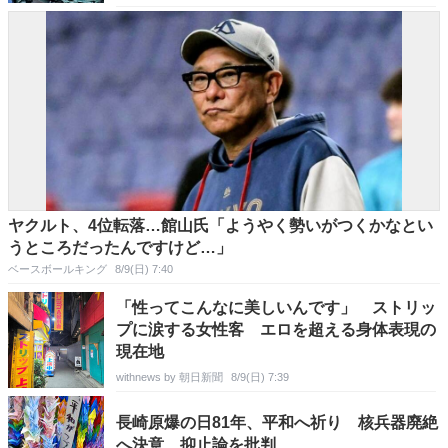
ヤクルト、4位転落…館山氏「ようやく勢いがつくかなとい
うところだったんですけど…」
ベースボールキング
8/9(日) 7:40
「性ってこんなに美しいんです」 ストリッ
プに涙する女性客 エロを超える身体表現の
現在地
withnews by 朝日新聞
8/9(日) 7:39
長崎原爆の日81年、平和へ祈り 核兵器廃絶
へ決意、抑止論を批判