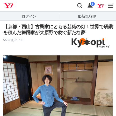
Yahoo! JAPAN
検索
通知
i
ログイン
ID新規取得
【京都・西山】古民家にともる芸術の灯！世界で研鑽
を積んだ舞踊家が大原野で紡ぐ新たな夢
5/22(金) 21:00