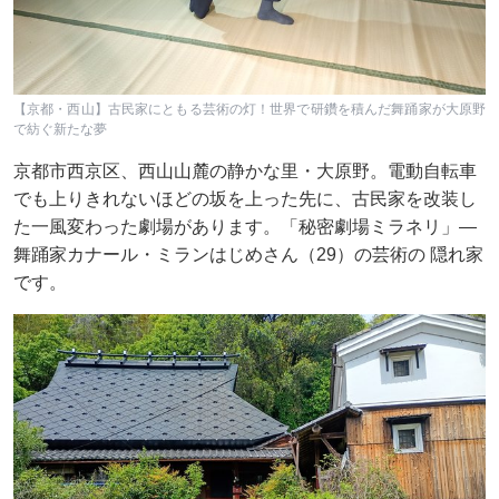
【京都・西山】古民家にともる芸術の灯！世界で研鑽を積んだ舞踊家が大原野
で紡ぐ新たな夢
京都市西京区、西山山麓の静かな里・大原野。電動自転車
でも上りきれないほどの坂を上った先に、古民家を改装し
た一風変わった劇場があります。「秘密劇場ミラネリ」―
舞踊家カナール・ミランはじめさん（29）の芸術の 隠れ家
です。