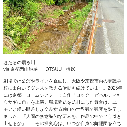
ほたるの居る川
via 京都西山旅感 HOTSUU 撮影
劇場では公演やライブを企画し、大阪や京都市内の養護学
校に出向いてダンスを教える活動も続けています。2025年
には京都・ロームシアターで自作「ロック・ビバルディ×
ウサギに角」を上演。環境問題を題材にした舞台は、ユー
モアと鋭い眼差しが交差する独自の世界観で観客を魅了し
ました。「人間の無意識的な要素を、作品の中でどう引き
出せるか」――その探究心は、いつか自身の舞踊団を立ち