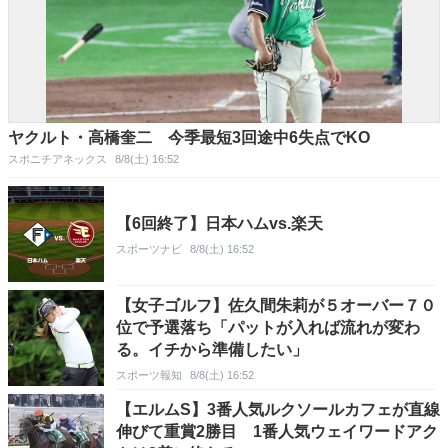
ヤクルト・高橋奎二 今季最短3回途中6失点でKO
スポニチアネックス
8/8(土) 16:52
【6回終了】日本ハムvs.楽天
スポーツナビ
8/8(土) 16:52
【女子ゴルフ】佐久間朱莉が５オーバー７０
位で予選落ち「パットが入れば流れが変わ
る。イチから準備したい」
スポーツ報知
8/8(土) 16:52
【エルムS】3番人気ルクソールカフェが直線
伸びて重賞2勝目 1番人気ウェイワードアク