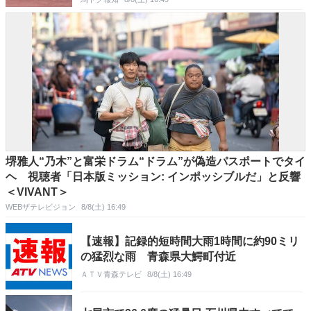
堺雅人“乃木”と富栄ドラム“ドラム”が偽造パスポートでタイ
ヘ 視聴者「日本版ミッション: インポッシブルだ」と反響
＜VIVANT＞
WEBザテレビジョン
8/8(土) 16:49
【速報】記録的短時間大雨1時間に約90ミリ
の猛烈な雨 青森県大鰐町付近
ＡＴＶ青森テレビ
8/8(土) 16:49