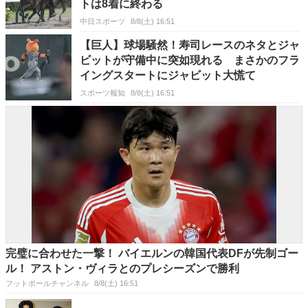
トは8着に終わる
中日スポーツ
8/8(土) 16:51
【巨人】球場騒然！寿司レースのネタとジャ
ビットが守備中に突如現れる まさかのフラ
イングスタートにジャビット大慌て
スポーツ報知
8/8(土) 16:51
完璧に合わせた一撃！ バイエルンの韓国代表DFが先制ゴー
ル！ アストン・ヴィラとのプレシーズンで勝利
フットボールチャンネル
8/8(土) 16:51