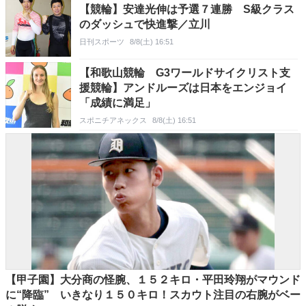
【競輪】安達光伸は予選７連勝 S級クラス
のダッシュで快進撃／立川
日刊スポーツ
8/8(土) 16:51
【和歌山競輪 G3ワールドサイクリスト支
援競輪】アンドルーズは日本をエンジョイ
「成績に満足」
スポニチアネックス
8/8(土) 16:51
【甲子園】大分商の怪腕、１５２キロ・平田玲翔がマウンド
に“降臨” いきなり１５０キロ！スカウト注目の右腕がベー