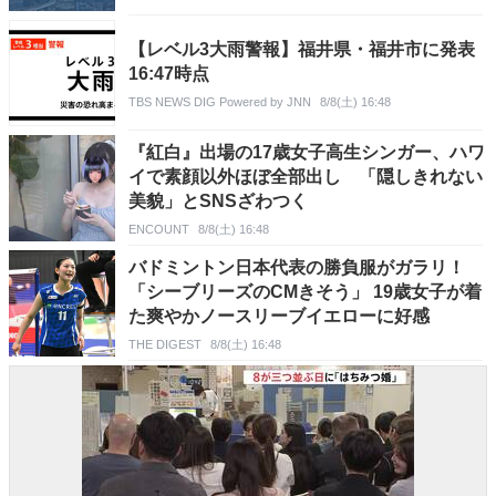
【レベル3大雨警報】福井県・福井市に発表
16:47時点
TBS NEWS DIG Powered by JNN
8/8(土) 16:48
『紅白』出場の17歳女子高生シンガー、ハワ
イで素顔以外ほぼ全部出し 「隠しきれない
美貌」とSNSざわつく
ENCOUNT
8/8(土) 16:48
バドミントン日本代表の勝負服がガラリ！
「シーブリーズのCMきそう」 19歳女子が着
た爽やかノースリーブイエローに好感
THE DIGEST
8/8(土) 16:48