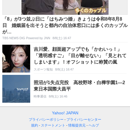
「8」が3つ並ぶ日に「はちみつ婚」きょうは令和8年8月8
日 婚姻届を出そうと都内の自治体窓口には多くのカップル
が…
TBS NEWS DIG Powered by JNN
8/8(土) 16:47
吉川愛、顔面超アップでも「かわいっ！」
「透明感すご」「目が離せない」「見とれて
しまいます」！オフショットに称賛の嵐
スポーツ報知
8/8(土) 16:47
照沼が1失点完投 高校野球・白樺学園1―2
東日本国際大昌平
時事通信
8/8(土) 16:46
Yahoo! JAPAN
プライバシーポリシー
プライバシーセンター
規約
ステートメント
情報提供元
ヘルプ