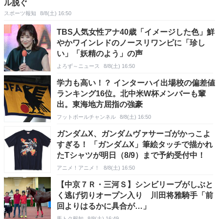
ル脱ぐ
スポーツ報知
8/8(土) 16:50
TBS人気女性アナ40歳「イメージした色」鮮
やかワインレドのノースリワンピに「珍し
い」「妖精のよう」の声
よろず～ニュース
8/8(土) 16:50
学力も高い！？ インターハイ出場校の偏差値
ランキング16位。北中米W杯メンバーも輩
出。東海地方屈指の強豪
フットボールチャンネル
8/8(土) 16:50
ガンダムX、ガンダムヴァサーゴがかっこよ
すぎる！ 「ガンダムX」筆絵タッチで描かれ
たTシャツが明日（8/9）まで予約受付中！
アニメ！アニメ！
8/8(土) 16:50
【中京７Ｒ・三河Ｓ】シンビリーブがしぶと
く逃げ切りオープン入り 川田将雅騎手「前
回よりはるかに具合が…」
馬トク報知
8/8(土) 16:49