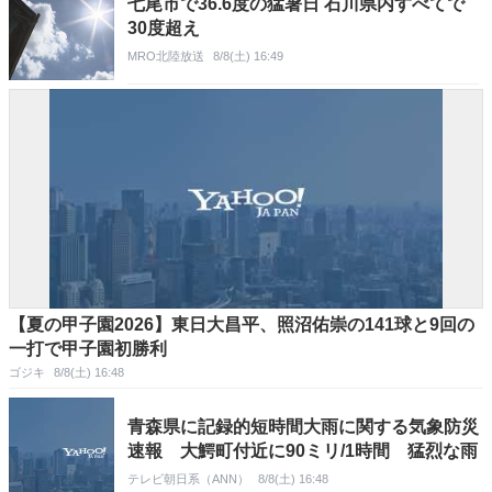
七尾市で36.6度の猛暑日 石川県内すべてで
30度超え
MRO北陸放送
8/8(土) 16:49
【夏の甲子園2026】東日大昌平、照沼佑崇の141球と9回の
一打で甲子園初勝利
ゴジキ
8/8(土) 16:48
青森県に記録的短時間大雨に関する気象防災
速報 大鰐町付近に90ミリ/1時間 猛烈な雨
テレビ朝日系（ANN）
8/8(土) 16:48