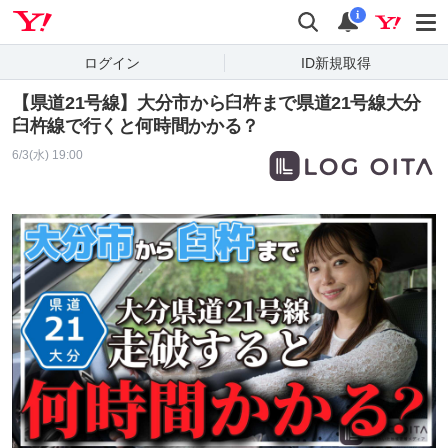
Yahoo! JAPAN
検索
通知
i
ログイン
ID新規取得
【県道21号線】大分市から臼杵まで県道21号線大分
臼杵線で行くと何時間かかる？
6/3(水) 19:00