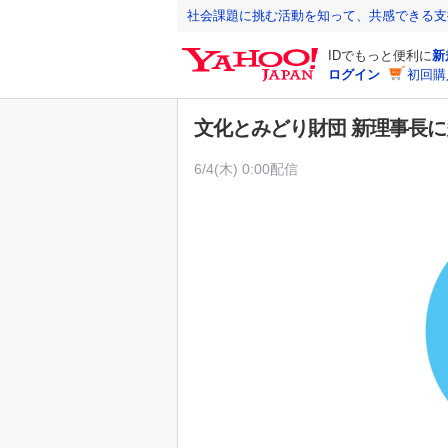
Y
社会課題に挑む活動を知って、共感できる支
a
IDでもっと便利に
新
h
ログイン
初回購
o
o
文化とみどり財団 新理事長
!
J
6/4(木) 0:00配信
A
P
A
N