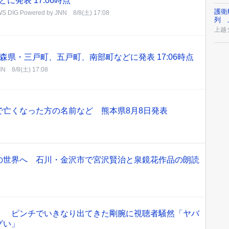
どに発表 17:06時点
護衛
S DIG Powered by JNN
8/8(土) 17:08
列 
上越
森県・三戸町、五戸町、南部町などに発表 17:06時点
NN
8/8(土) 17:08
で亡くなった方の名前など 熊本県8月8日発表
の世界へ 石川・金沢市で宮沢賢治と泉鏡花作品の朗読
」 ピンチでいきなり出てきた剛腕に視聴者騒然「ヤバ
グい」