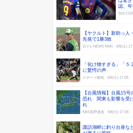
は驚き
認、年
SOCCER
【ヤクルト】新助っ人
先発で1勝3敗
日テレNEWS NNN
8/8(土) 17
「化け物すぎる」「５
に驚愕の声
スポーツ報知
8/8(土) 17:06
【台風情報】台風15
恐れ 関東も影響を受
れ
NBS長野放送
8/8(土) 17:06
諏訪湖畔に釣り台座な