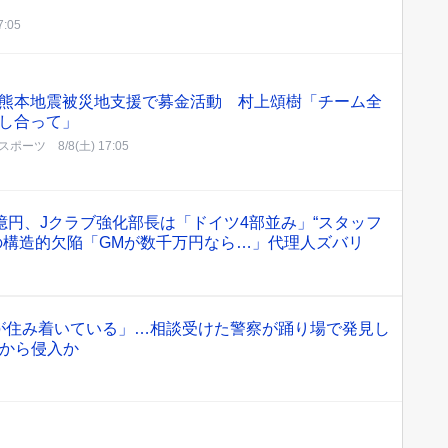
7:05
熊本地震被災地支援で募金活動 村上頌樹「チーム全
し合って」
スポーツ
8/8(土) 17:05
億円、Jクラブ強化部長は「ドイツ4部並み」“スタッフ
の構造的欠陥「GMが数千万円なら…」代理人ズバリ
が住み着いている」…相談受けた警察が踊り場で発見し
月から侵入か