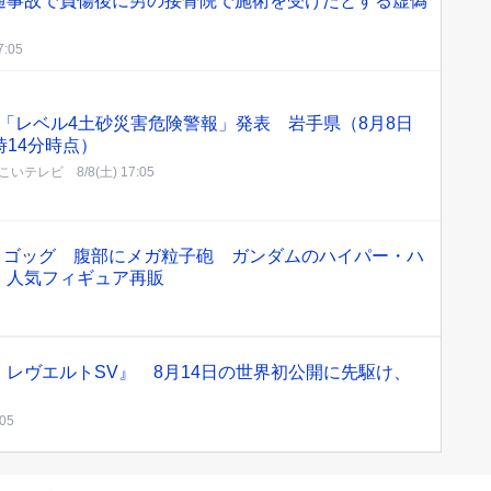
通事故で負傷後に男の接骨院で施術を受けたとする虚偽
7:05
「レベル4土砂災害危険警報」発表 岩手県（8月8日
時14分時点）
こいテレビ
8/8(土) 17:05
魂 ゴッグ 腹部にメガ粒子砲 ガンダムのハイパー・ハ
 人気フィギュア再販
レヴエルトSV』 8月14日の世界初公開に先駆け、
:05