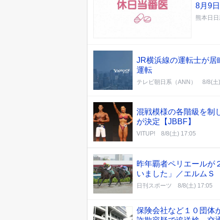
8月9
熊本日日
JR横浜線の運転士が居
運転
テレビ朝日系（ANN）
8/8(土)
混戦模様の各階級を制
が決定【JBBF】
VITUP!
8/8(土) 17:05
昨年覇者ペリエールが
いました」／エルムＳ
日刊スポーツ
8/8(土) 17:05
保険会社など１０団体