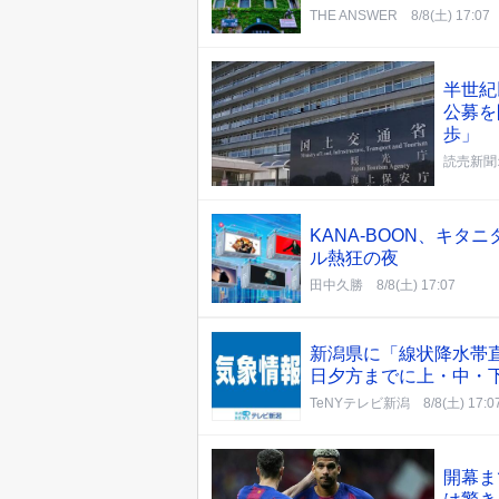
THE ANSWER
8/8(土) 17:07
半世紀
公募を
歩」
読売新聞
KANA-BOON、キタニ
ル熱狂の夜
田中久勝
8/8(土) 17:07
新潟県に「線状降水帯
日夕方までに上・中・下
TeNYテレビ新潟
8/8(土) 17:0
開幕ま