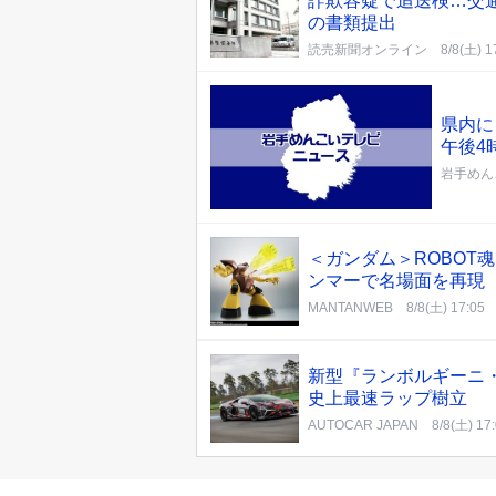
詐欺容疑で追送検…交
の書類提出
読売新聞オンライン
8/8(土) 1
県内に
午後4
岩手めん
＜ガンダム＞ROBOT
ンマーで名場面を再現
MANTANWEB
8/8(土) 17:05
新型『ランボルギーニ・
史上最速ラップ樹立
AUTOCAR JAPAN
8/8(土) 17