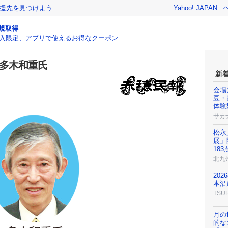
援先を見つけよう
Yahoo! JAPAN
規取得
入限定、アプリで使えるお得なクーポン
に多木和重氏
新
会場
豆・
体験
サカ
松永
展」
18
北九
20
本沿
TSU
月の
的な