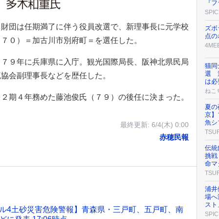
『フ
SPIC
財団は任期満了に伴う役員改選で、新理事長に元学校
ズボ
点の
（７０）＝加古川市別府町＝を選任した。
4ME
７９年に兵庫県に入庁。観光国際局長、阪神北県民局
猫同
選 
流協会副理事長などを歴任した。
は必
ねこ
２期４年務めた藤池俊氏（７９）の後任に決まった。
夏の
京】
魚シ
最終更新:
6/4(木) 0:00
TSU
赤穂民報
伝統
挑戦
命マ
TSU
浦井
場へ
スト
ル4土砂災害危険警報】青森県・三戸町、五戸町、南
SPIC