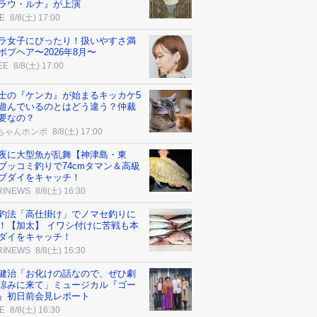
ラウ・ルナ』が上演
E
8/8(土) 17:00
ラ女子にぴったり！扱いやすさ満
ボブヘア〜2026年8月〜
EE
8/8(土) 17:00
士の『ケンカ』が始まるキッカケ5
遊んでいるのとはどう違う？仲裁
要なの？
ちゃんホンポ
8/8(土) 17:00
夜に大型魚が乱舞【神津島・東
ブッコミ釣りで74cmタマン＆高級
ブダイをキャッチ！
RINEWS
8/8(土) 16:30
釣法「高仕掛け」でノマセ釣りに
！【加太】 イワシ付けに苦戦も本
ダイをキャッチ！
RINEWS
8/8(土) 16:30
健治「お化けの話なので、ぜひ劇
涼みに来て」ミュージカル『ゴー
』初日前会見レポート
E
8/8(土) 16:30