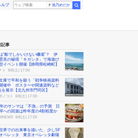
ヘルプ
池乃めだか
検索
着記事
は“船でしかいけない磯場”？ 伊
雲見の秘境「キガシタ」で海遊び
型イベント開催【静岡県松崎町】
ナト
8/8(土) 17:00
文庫で平和を願う「戦争映画資料
開催中 ポスターや関連資料など
3点を展示【北九州市門司区】
州ノコト
8/8(土) 17:00
26年のサンマは「不漁」の予測 日
岸への回遊は昨年度の4割程度か
RINEWS
8/8(土) 17:00
世界での出来事を描いた、少しSF
オペレッタ 東京オペレッタ劇場