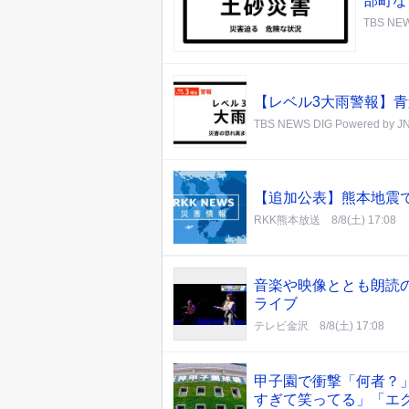
部町な
TBS NEW
【レベル3大雨警報】青
TBS NEWS DIG Powered by J
【追加公表】熊本地震
RKK熊本放送
8/8(土) 17:08
音楽や映像ととも朗読
ライブ
テレビ金沢
8/8(土) 17:08
甲子園で衝撃「何者？
すぎて笑ってる」「エ