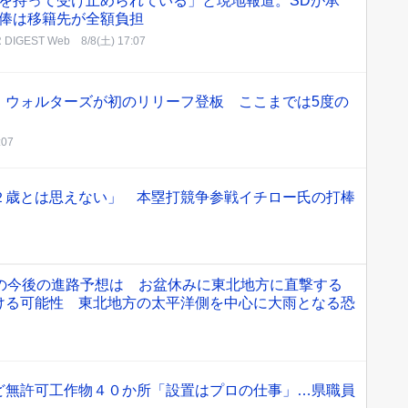
を持って受け止められている」と現地報道。SDが承
俸は移籍先が全額負担
 DIGEST Web
8/8(土) 17:07
・ウォルターズが初のリリーフ登板 ここまでは5度の
:07
２歳とは思えない」 本塁打競争参戦イチロー氏の打棒
号の今後の進路予想は お盆休みに東北地方に直撃する
ける可能性 東北地方の太平洋側を中心に大雨となる恐
ど無許可工作物４０か所「設置はプロの仕事」…県職員