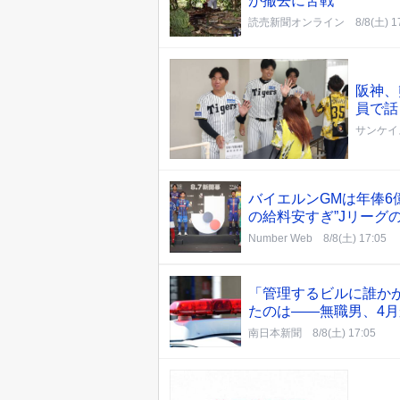
が撤去に苦戦
読売新聞オンライン
8/8(土) 1
阪神、
員で話
サンケイ
バイエルンGMは年俸6
の給料安すぎ”Jリーグ
Number Web
8/8(土) 17:05
「管理するビルに誰か
たのは――無職男、4
南日本新聞
8/8(土) 17:05