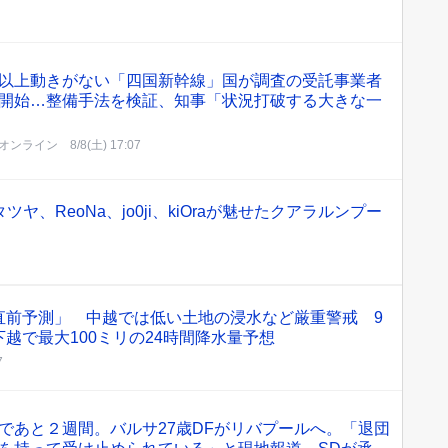
以上動きがない「四国新幹線」国が調査の受託事業者
開始…整備手法を検証、知事「状況打破する大きな一
オンライン
8/8(土) 17:07
タツヤ、ReoNa、jo0ji、kiOraが魅せたクアラルンプー
直前予測」 中越では低い土地の浸水など厳重警戒 9
越で最大100ミリの24時間降水量予想
7
であと２週間。バルサ27歳DFがリバプールへ。「退団