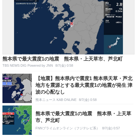
熊本県で最大震度1の地震 熊本県・上天草市、芦北町
TBS NEWS DIG Powered by JNN
8/7(金) 0:58
【地震】熊本県内で震度1 熊本県天草・芦北
地方を震源とする最大震度1の地震が発生 津
波の心配なし
熊本ニュース KAB ONLINE
8/7(金) 0:58
熊本県で最大震度1の地震 熊本県・上天草
市、芦北町
FNNプライムオンライン（フジテレビ系）
8/7(金) 0:57