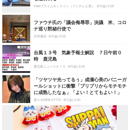
FNNプライムオンライン（フジテレビ系）
8/7(金) 0:28
ファウチ氏の「議会侮辱罪」決議 米、コロ
ナ巡り黙秘行使で
共同通信
8/7(金) 0:25
台風１３号 気象予報士解説 ７日午前０
時 鹿児島
鹿児島ニュースＫＴＳ
8/7(金) 0:20
「ツヤツヤ光ってるぅ」成瀬心美のバニーガ
ールショットに衝撃「プリプリからモチモチ
に成熟したなぁ」「よい！とてもよい！」
西スポWEB OTTO!
8/7(金) 0:20