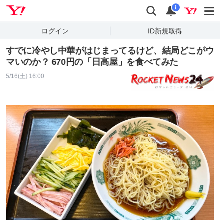
Yahoo! JAPAN
検索
通知
i
ログイン
ID新規取得
すでに冷やし中華がはじまってるけど、結局どこがウ
マいのか？ 670円の「日高屋」を食べてみた
5/16(土) 16:00