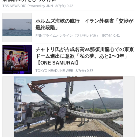
TBS NEWS DIG Powered by JNN
8/7(金) 0:42
ホルムズ海峡の航行 イラン外務省「交渉が
最終段階」
FNNプライムオンライン（フジテレビ系）
8/7(金) 0:41
チャトリ氏が吉成名高vs那須川龍心での東京
ドーム進出に意欲「私の夢。あと2〜3年」
【ONE SAMURAI】
TOKYO HEADLINE WEB
8/7(金) 0:37