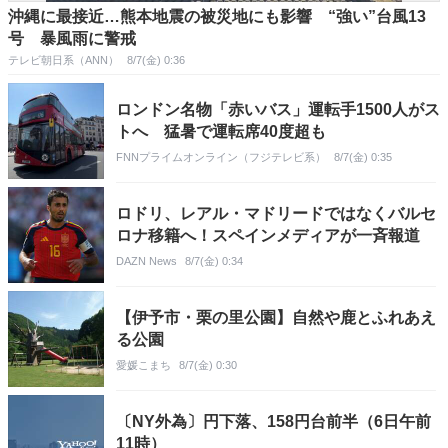
沖縄に最接近…熊本地震の被災地にも影響 “強い”台風13
号 暴風雨に警戒
テレビ朝日系（ANN）
8/7(金) 0:36
ロンドン名物「赤いバス」運転手1500人がス
トへ 猛暑で運転席40度超も
FNNプライムオンライン（フジテレビ系）
8/7(金) 0:35
ロドリ、レアル・マドリードではなくバルセ
ロナ移籍へ！スペインメディアが一斉報道
DAZN News
8/7(金) 0:34
【伊予市・栗の里公園】自然や鹿とふれあえ
る公園
愛媛こまち
8/7(金) 0:30
〔NY外為〕円下落、158円台前半（6日午前
11時）