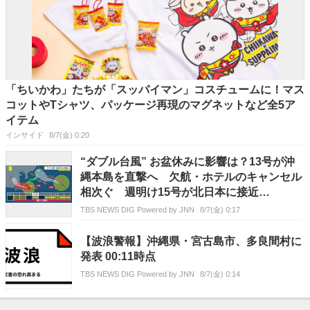
「ちいかわ」たちが「スッパイマン」コスチュームに！マス
コットやTシャツ、パッケージ再現のマグネットなど全5ア
イテム
インサイド
8/7(金) 0:20
“ダブル台風” お盆休みに影響は？13号が沖
縄本島を直撃へ 欠航・ホテルのキャンセル
相次ぐ 週明け15号が北日本に接近
【news23】
TBS NEWS DIG Powered by JNN
8/7(金) 0:17
【波浪警報】沖縄県・宮古島市、多良間村に
発表 00:11時点
TBS NEWS DIG Powered by JNN
8/7(金) 0:14