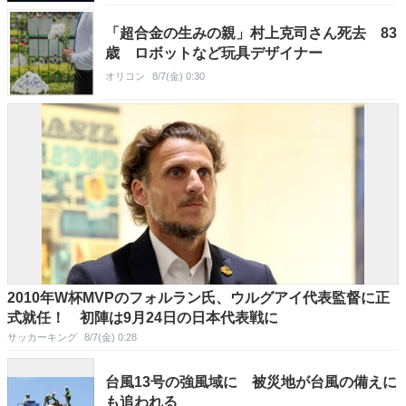
「超合金の生みの親」村上克司さん死去 83
歳 ロボットなど玩具デザイナー
オリコン
8/7(金) 0:30
2010年W杯MVPのフォルラン氏、ウルグアイ代表監督に正
式就任！ 初陣は9月24日の日本代表戦に
サッカーキング
8/7(金) 0:28
台風13号の強風域に 被災地が台風の備えに
も追われる