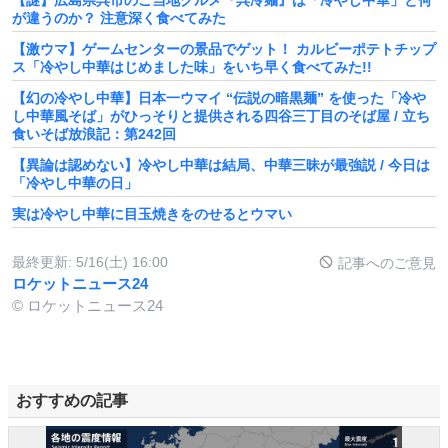
【謎】広島県呉市のご当地グルメ『呉冷麺』は「冷やし中華」と何
が違うのか？ 注意深く食べてみた
【激ウマ】ゲームセンターの景品でゲット！ カルビーポテトチップ
ス「冷やし中華はじめました味」をいち早く食べてみた!!
【幻の冷やし中華】日本一ウマイ “伝説の暗黒麺” を使った「冷や
し中華風そば」がひっそりと提供される四谷三丁目のそば屋 / 立ち
食いそば放浪記：第242回
【異論は認めない】冷やし中華は結局、中華三昧が最強説 / 今日は
「冷やし中華の日」
実は冷やし中華に目玉焼きをのせるとウマい
最終更新:
5/16(土) 16:00
記事へのご意見
ロケットニュース24
© ロケットニュース24
おすすめの記事