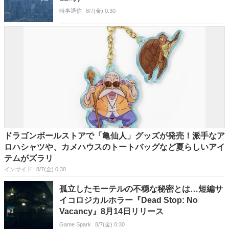
時事通信
8/7(金) 0:30
ドラゴンボールストアで「亀仙人」グッズが発売！派手なア
ロハシャツや、カメハウスのトートバッグなど夏らしいアイ
テムがズラリ
インサイド
8/7(金) 0:30
孤立したモーテルの不穏な秘密とは…短編サ
イコロジカルホラー『Dead Stop: No
Vacancy』8月14日リリース
Game Spark
8/7(金) 0:30