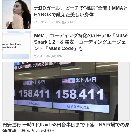
元BDガール、ビーチで”桃尻”全開！MMAと
HYROXで鍛えた美しい身体
イーファイト
8/7(金) 0:46
Meta、コーディング特化のAIモデル「Muse
Spark 1.2」を発表、コーディングエージェ
ント「Muse Code」も
窓の杜
8/7(金) 0:46
円安進行 一時1ドル＝158円台半ばまで下落 NY市場での原
油価格上昇をきっかけに