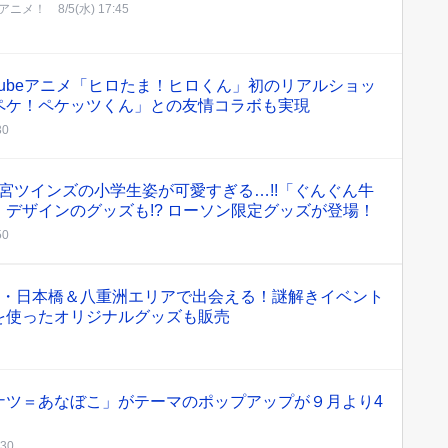
アニメ！
8/5(水) 17:45
uTubeアニメ「ヒロたま！ヒロくん」初のリアルショッ
ペケ！ペケッツくん」との友情コラボも実現
30
や宮ツインズの小学生姿が可愛すぎる…!!「ぐんぐん牛
デザインのグッズも!? ローソン限定グッズが登場！
50
京・日本橋＆八重洲エリアで出会える！謎解きイベント
を使ったオリジナルグッズも販売
ナツ＝あなぼこ」がテーマのポップアップが９月より4
:30