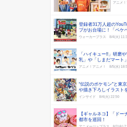
アニメ！
登録者31万人超のYo
プがお台場に！「ペケ
ウォーカープラス
8/4(火) 11:
「ハイキュー!!」研磨
乳」や「しまだマート」
アニメ！アニメ！
8/5(水) 18:
“伝説のポケモン”と東
や描き下ろしイラスト
インサイド
8/4(火) 22:50
【ギャルネコ】「ドー
都市を巡回！
アニメージュプラス
8/7(金) 7