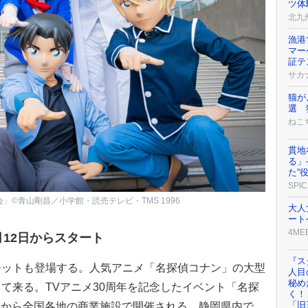
ツ体
北九
漁港
マー
証テ
サカ
猫が
選 
ねこ
貫地
る」
た“
SPIC
©青山剛昌／小学館・読売テレビ・TMS 1996
大人
ート
4ME
月12日からスタート
『ス
モットも登場する。人気アニメ「名探偵コナン」の大型
人目
秘め
て来る。TVアニメ30周年を記念したイベント「名探
く！
「旧
2日から全国各地の商業施設で開催される。静岡県内で