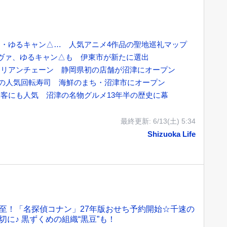
・ゆるキャン△… 人気アニメ4作品の聖地巡礼マップ
ヴァ、ゆるキャン△も 伊東市が新たに選出
タリアンチェーン 静岡県初の店舗が沼津にオープン
祥の人気回転寿司 海鮮のまち・沼津市にオープン
客にも人気 沼津の名物グルメ13年半の歴史に幕
最終更新:
6/13(土) 5:34
Shizuoka Life
至！「名探偵コナン」27年版おせち予約開始☆千速の
切に♪ 黒ずくめの組織“黒豆”も！