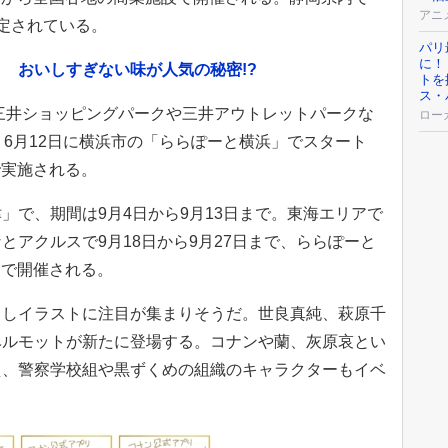
アニ
定されている。
パリ
に！
 おいしすぎない味が人気の秘密!?
トを
ス・
、三井ショッピングパークや三井アウトレットパークな
ロー
。6月12日に横浜市の「ららぽーと横浜」でスタート
で実施される。
」で、期間は9月4日から9月13日まで。東海エリアで
とアクルスで9月18日から9月27日まで、ららぽーと
日まで開催される。
ろしイラストに注目が集まりそうだ。世良真純、萩原千
ベルモットが新たに登場する。コナンや蘭、灰原哀とい
え、警察学校組や黒ずくめの組織のキャラクターもイベ