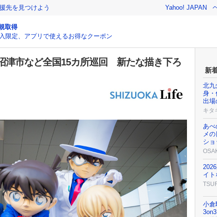
援先を見つけよう
Yahoo! JAPAN
規取得
入限定、アプリで使えるお得なクーポン
沼津市など全国15カ所巡回 新たな描き下ろ
新
北九
身・
出場
キタ
あべ
メの
ショ
OSA
20
イト
TSU
小倉
3o