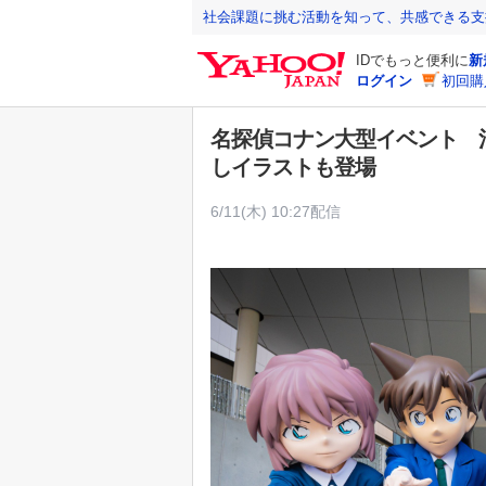
Y
社会課題に挑む活動を知って、共感できる支
a
IDでもっと便利に
新
h
ログイン
初回購
o
o
名探偵コナン大型イベント 
!
しイラストも登場
J
A
6/11(木) 10:27配信
P
A
N