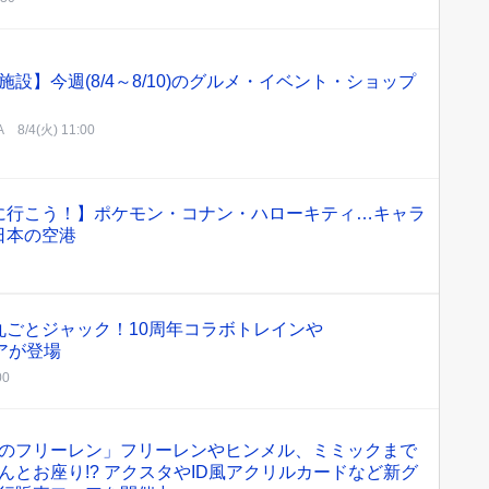
施設】今週(8/4～8/10)のグルメ・イベント・ショップ
A
8/4(火) 11:00
に行こう！】ポケモン・コナン・ハローキティ…キャラ
日本の空港
丸ごとジャック！10周年コラボトレインや
トアが登場
00
のフリーレン」フリーレンやヒンメル、ミミックまで
んとお座り!? アクスタやID風アクリルカードなど新グ