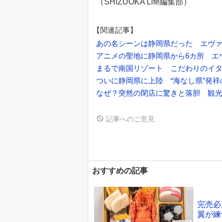
（SHIZUOKA Life編集部）
【関連記事】
あの名シーンは静岡県だった エヴァ
アニメの聖地に静岡県から6カ所 エ
まるで南国リゾート こだわりのイ
ついに静岡県に上陸 “海なし県”発
なぜ？突然の閉店に驚きと落胆 観光
記事へのご意見
おすすめの記事
完売必
翼が練