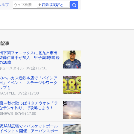
ヘルプ
西鉄福岡駅と薬院駅の構内で不適切音声
検索
着記事
州下関フェニックスに北九州市出
佐藤仁選手が加入 甲子園3季連続
の18歳
キュースタイル
8/7(金) 17:01
のハルカス近鉄本店で「パインア
日」イベント ステージやワーク
ップも
KA STYLE
8/7(金) 17:00
26夏～秋の陸っぱりタチウオを「ラ
なテンヤ釣り」で攻略しよう！
RINEWS
8/7(金) 17:00
駅JAM広場で＜バスケットボール
n3イベント＞開催 アーバンスポー