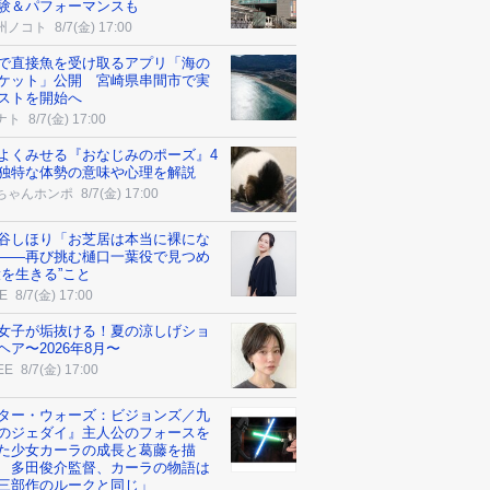
験＆パフォーマンスも
州ノコト
8/7(金) 17:00
で直接魚を受け取るアプリ「海の
ケット」公開 宮崎県串間市で実
ストを開始へ
ナト
8/7(金) 17:00
よくみせる『おなじみのポーズ』4
独特な体勢の意味や心理を解説
ちゃんホンポ
8/7(金) 17:00
谷しほり「お芝居は本当に裸にな
――再び挑む樋口一葉役で見つめ
役を生きる”こと
E
8/7(金) 17:00
女子が垢抜ける！夏の涼しげショ
ヘア〜2026年8月〜
EE
8/7(金) 17:00
ター・ウォーズ：ビジョンズ／九
のジェダイ』主人公のフォースを
た少女カーラの成長と葛藤を描
 多田俊介監督、カーラの物語は
三部作のルークと同じ」