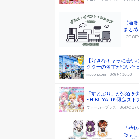
【商業
まとめ
LOG OIT
【好きなキャラに会い
クターの名前がついた
nippon.com
8/3(月) 20:03
「すとぷり」が渋谷を
SHIBUYA109限定ス
ウォーカープラス
8/5(水) 17:
「葬送
ちょこ