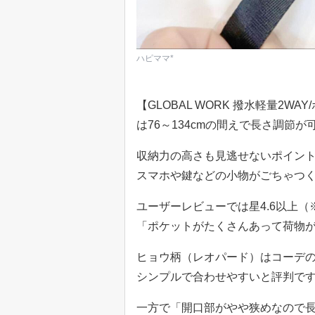
ハピママ*
【GLOBAL WORK 撥水軽量2
は76～134cmの間えで長さ調節
収納力の高さも見逃せないポイント
スマホや鍵などの小物がごちゃつ
ユーザーレビューでは星4.6以上
「ポケットがたくさんあって荷物
ヒョウ柄（レオパード）はコーデ
シンプルで合わせやすいと評判です
一方で「開口部がやや狭めなので