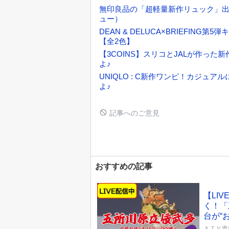
無印良品の「超軽量新作リュック」出
ュー）
DEAN & DELUCA×BRIEFIN
【全2色】
【3COINS】スリコとJALが作っ
よ♪
UNIQLO : C新作ワンピ！カジ
よ♪
記事へのご意見
おすすめの記事
【LI
く！「
台が“
ＡＴＶ青