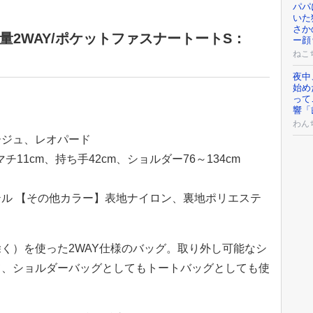
パパ
いた
さか
軽量2WAY/ポケットファスナートートS：
ー顔
ねこ
夜中
始め
って
響「
わん
ージュ、レオパード
チ11cm、持ち手42cm、ショルダー76～134cm
ル 【その他カラー】表地ナイロン、裏地ポリエステ
く）を使った2WAY仕様のバッグ。取り外し可能なシ
て、ショルダーバッグとしてもトートバッグとしても使