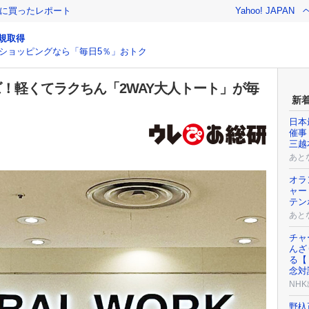
際に買ったレポート
Yahoo! JAPAN
規取得
ショッピングなら「毎日5％」おトク
ーズ！軽くてラクちん「2WAY大人トート」が毎
新
日本
催事「
三越
あと
オラ
ャー
テン
あと
チャ
んざ
る【
念対
NH
野杁