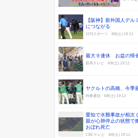
【阪神】新外国人デル
につながる
日刊スポーツ
8/8(土) 19:12
最大９連休 お盆の帰
群馬テレビ
8/8(土) 19:12
ヤクルトの高橋、今季
時事通信
8/8(土) 19:12
愛知で水難事故が相次
親が心肺停止の状態で搬
おぼれ死亡
CBCテレビ
8/8(土) 19:12