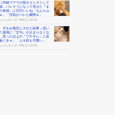
に内緒でママの指をカミカミして
猫…バレそうになって見せた『ま
の表情』に23万いいね「なんちゅ
ｗ」「浮気がバレた瞬間ｗ」
ちゃんホンポ
8/8(土) 18:50
、犬をお風呂に入れた結果→洗い
た途端に『文句』が止まらなくな
…思った以上の『ブチギレ』に反
歯ぐきｗ」「ムキ顔も可愛い」
ちゃんホンポ
8/8(土) 18:40