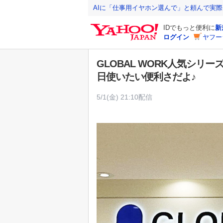
Y
AIに「仕事用イヤホン選んで」と頼んで実
a
IDでもっと便利に
新
h
ログイン
ヤフー
o
o
GLOBAL WORK人気シリ
!
日使いたい便利さだよ♪
J
A
5/1(金) 21:10配信
P
A
N