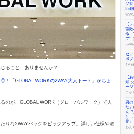
ジ誓
8日開
WW
【レ
強敵
命 
プ”
SPAI
セッ
ボブ
4ME
感じること、ありませんか？
【あ
！「GLOBAL WORKの2WAY大人トート」がちょ
知っ
ージ
こそ
のが、GLOBAL WORK（グローバルワーク）で人
男の
た』
んで
と…
界」
たりな2WAYバッグをピックアップ。詳しい仕様や魅
わん