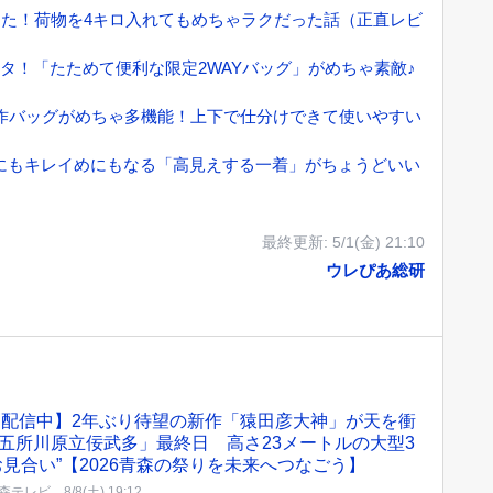
た！荷物を4キロ入れてもめちゃラクだった話（正直レビ
G第5弾キタ！「たためて便利な限定2WAYバッグ」がめちゃ素敵♪
た新作バッグがめちゃ多機能！上下で仕分けできて使いやすい
ュアルにもキレイめにもなる「高見えする一着」がちょうどいい
最終更新:
5/1(金) 21:10
ウレぴあ総研
VE配信中】2年ぶり待望の新作「猿田彦大神」が天を衝
五所川原立佞武多」最終日 高さ23メートルの大型3
お見合い”【2026青森の祭りを未来へつなごう】
森テレビ
8/8(土) 19:12