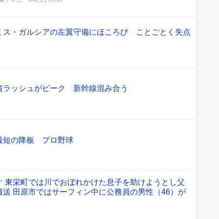
ミス・ガルシアの左翼守備にほころび ことごとく失点
省ラッシュがピーク 新幹線混み合う
最短の降板 プロ野球
ぐ 東栄町では川でおぼれかけた息子を助けようとし父
送 田原市ではサーフィン中に公務員の男性（46）が