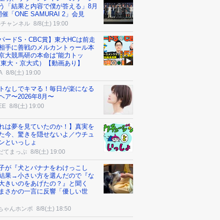
う「結果と内容で僕が答える」8月
催「ONE SAMURAI 2」会見
Sチャンネル
8/8(土) 19:00
パードS・CBC賞】東大HCは前走
相手に善戦のメルカントゥール本
京大競馬研の本命は“能力トッ
（東大・京大式）【動画あり】
A
8/8(土) 19:00
トなしでキマる！毎日が楽になる
ヘア〜2026年8月〜
EE
8/8(土) 19:00
れは夢を見ていたのか！】真実を
た今、驚きを隠せないよ／ウチュ
ンといっしょ
だてまっぷ
8/8(土) 19:00
子が『犬とバナナをわけっこし
結果→小さい方を選んだので『な
大きいのをあげたの？』と聞く
まさかの一言に反響「優しい世
ちゃんホンポ
8/8(土) 18:50