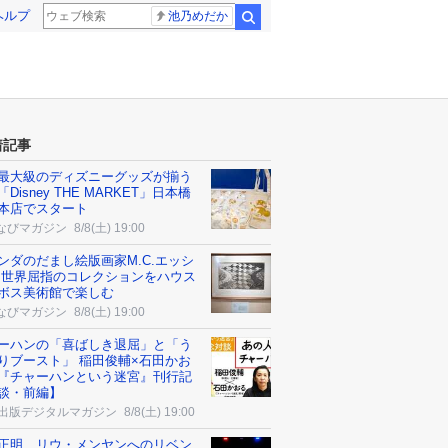
ヘルプ
池乃めだか
検索
着記事
最大級のディズニーグッズが揃う
Disney THE MARKET」日本橋
本店でスタート
なびマガジン
8/8(土) 19:00
ンダのだまし絵版画家M.C.エッシ
 世界屈指のコレクションをハウス
ボス美術館で楽しむ
なびマガジン
8/8(土) 19:00
ーハンの「喜ばしき退屈」と「う
りブースト」 稲田俊輔×石田かお
『チャーハンという迷宮』刊行記
談・前編】
K出版デジタルマガジン
8/8(土) 19:00
正明、リウ・メンヤンへのリベン