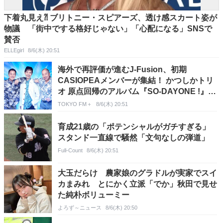
下着丸見え⁈ ブリトニー・スピアーズ、透け感スカート姿が
物議 「街中でする格好じゃない」「心配になる」SNSで
賛否
ELLEgirl
8/6(木) 20:51
海外で再評価が進むJ-Fusion、初期
CASIOPEAメンバーが集結！ かつしかトリ
オ 原点回帰のアルバム『SO-DAYONE !』リ
リース決定
TOKYO FM＋
8/6(木) 20:51
育成21歳の「ポテンシャルがガチすぎる」
スタンド一直線で騒然「文句なしの弾道」
Full-Count
8/6(木) 20:51
大玉だらけ 農家娘のグラドルが実家でスイ
カまみれ とにかく立派「でか」秋田で見せ
た純朴ボリューミー
よろず～ニュース
8/6(木) 20:50