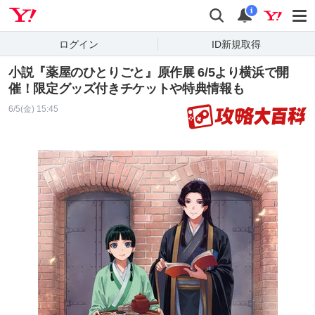
Yahoo! JAPAN
検索
通知
i
ログイン
ID新規取得
小説『薬屋のひとりごと』原作展 6/5より横浜で開
催！限定グッズ付きチケットや特典情報も
6/5(金) 15:45