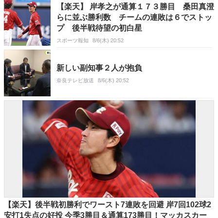
【楽天】 岸孝之が通算１７３勝目 桑田真澄
らに並ぶ勝利数 チームの連敗は６でストッ
プ 後半戦待望の初白星
スポーツ報知
8/6(木) 20:52
新しい副知事２人が抱負
奈良テレビ放送
8/6(木) 20:52
【楽天】後半戦初勝利でワースト7連敗を回避 岸7回102球2
安打1失点の好投 今季3勝目＆通算173勝目！マッカスカー