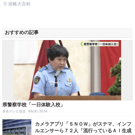
© 攻略大百科
おすすめの記事
県警察学校「一日体験入校」
奈良テレビ放送
8/6(木) 20:54
カメラアプリ「ＳＮＯＷ」がステマ、インフ
ルエンサーら７２人「流行っているＡＩ生成