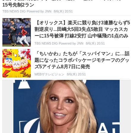
15号先制2ラン
TBS NEWS DIG Powered by JNN
8/6(木) 20:51
【オリックス】楽天に競り負け3連勝ならず5
割逆戻り...田嶋大5回3失点5敗目 マッカスカ
ーに15号被弾 打線2安打 山中犠飛の1点のみ
TBS NEWS DIG Powered by JNN
8/6(木) 20:51
「ちいかわ」たちが「スッパイマン」に…話
題になったコラボパッケージモチーフのグッ
ズ5アイテム8月7日に発売
WEBザテレビジョン
8/6(木) 20:51