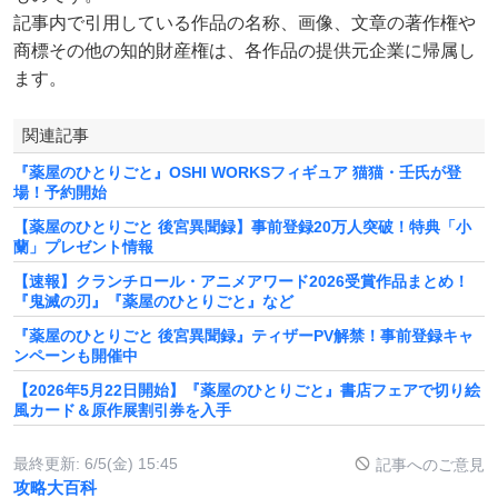
記事内で引用している作品の名称、画像、文章の著作権や
商標その他の知的財産権は、各作品の提供元企業に帰属し
ます。
関連記事
『薬屋のひとりごと』OSHI WORKSフィギュア 猫猫・壬氏が登
場！予約開始
【薬屋のひとりごと 後宮異聞録】事前登録20万人突破！特典「小
蘭」プレゼント情報
【速報】クランチロール・アニメアワード2026受賞作品まとめ！
『鬼滅の刃』『薬屋のひとりごと』など
『薬屋のひとりごと 後宮異聞録』ティザーPV解禁！事前登録キャ
ンペーンも開催中
【2026年5月22日開始】『薬屋のひとりごと』書店フェアで切り絵
風カード＆原作展割引券を入手
最終更新:
6/5(金) 15:45
記事へのご意見
攻略大百科