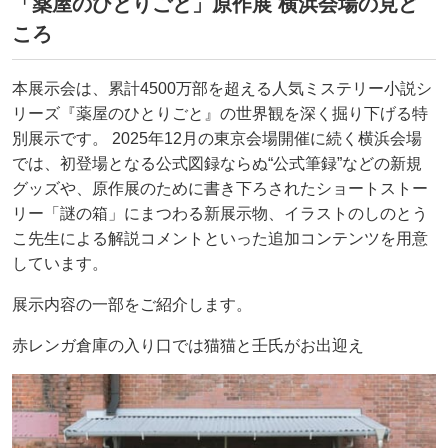
「薬屋のひとりごと」原作展 横浜会場の見ど
ころ
本展示会は、累計4500万部を超える人気ミステリー小説シ
リーズ『薬屋のひとりごと』の世界観を深く掘り下げる特
別展示です。 2025年12月の東京会場開催に続く横浜会場
では、初登場となる公式図録ならぬ“公式筆録”などの新規
グッズや、原作展のために書き下ろされたショートストー
リー「謎の箱」にまつわる新展示物、イラストのしのとう
こ先生による解説コメントといった追加コンテンツを用意
しています。
展示内容の一部をご紹介します。
赤レンガ倉庫の入り口では猫猫と壬氏がお出迎え