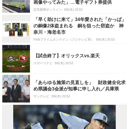
画像やってみた」…電子ギフト券提供
読売新聞オンライン
8/6(木) 20:53
「早く助けに来て」34年愛された「かっぱ」
の銅像2体盗まれる 銅を狙った窃盗か 神
奈川・海老名市
FNNプライムオンライン（フジテレビ系）
8/6(木) 20:53
【試合終了】オリックスvs.楽天
スポーツナビ
8/6(木) 20:53
「あらゆる施策の見直しを」 財政健全化求
め県議会3会派が知事に申し入れ／兵庫県
サンテレビ
8/6(木) 20:52