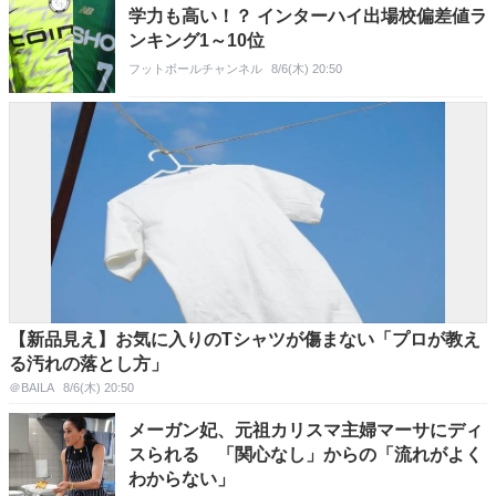
学力も高い！？ インターハイ出場校偏差値ラ
ンキング1～10位
フットボールチャンネル
8/6(木) 20:50
【新品見え】お気に入りのTシャツが傷まない「プロが教え
る汚れの落とし方」
＠BAILA
8/6(木) 20:50
メーガン妃、元祖カリスマ主婦マーサにディ
スられる 「関心なし」からの「流れがよく
わからない」