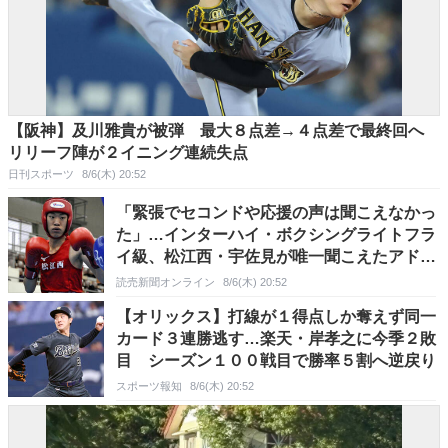
【阪神】及川雅貴が被弾 最大８点差→４点差で最終回へ
リリーフ陣が２イニング連続失点
日刊スポーツ
8/6(木) 20:52
「緊張でセコンドや応援の声は聞こえなかっ
た」…インターハイ・ボクシングライトフラ
イ級、松江西・宇佐見が唯一聞こえたアドバ
イスを武器に初戦突破
読売新聞オンライン
8/6(木) 20:52
【オリックス】打線が１得点しか奪えず同一
カード３連勝逃す…楽天・岸孝之に今季２敗
目 シーズン１００戦目で勝率５割へ逆戻り
スポーツ報知
8/6(木) 20:52