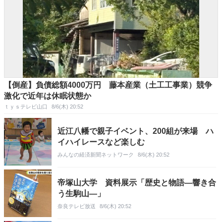
【倒産】負債総額4000万円 藤本産業（土工工事業）競争
激化で近年は休眠状態か
ｔｙｓテレビ山口
8/6(木) 20:52
近江八幡で親子イベント、200組が来場 ハ
イハイレースなど楽しむ
みんなの経済新聞ネットワーク
8/6(木) 20:52
帝塚山大学 資料展示「歴史と物語―響き合
う生駒山―」
奈良テレビ放送
8/6(木) 20:52