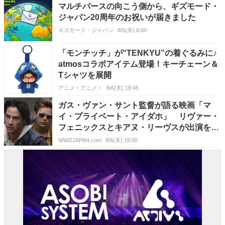
マルチバースの向こう側から、ギズモード・
ジャパン20周年のお祝いが届きました
ギズモード・ジャパン
8/6(木) 6:00
「モンチッチ」が“TENKYU”の着ぐるみに♪
atmosコラボアイテム登場！キーチェーン＆
Tシャツを展開
アニメ！アニメ！
8/6(木) 18:45
ガス・ヴァン・サント監督が語る映画「マ
イ・プライベート・アイダホ」 リヴァー・
フェニックスとキアヌ・リーヴスが出演を決
めた理由と「ニュー・クィア・シネマの再評
WWDJAPAN.com
8/6(木) 19:00
価」