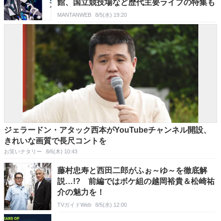
館、国立競技場など歴代主要ライブの特集も
MANTANWEB
8/5(水) 19:20
ジェラードン・アタック西本がYouTubeチャンネル開設、
きれいな画質で長尺コントを
お笑いナタリー
8/6(木) 10:43
藤村忠寿と西田二郎がふぉ～ゆ～を徹底解
説…!? 前編ではボケ組の越岡裕貴＆松崎祐
介の魅力を！
TVガイドWeb
8/5(水) 12:00