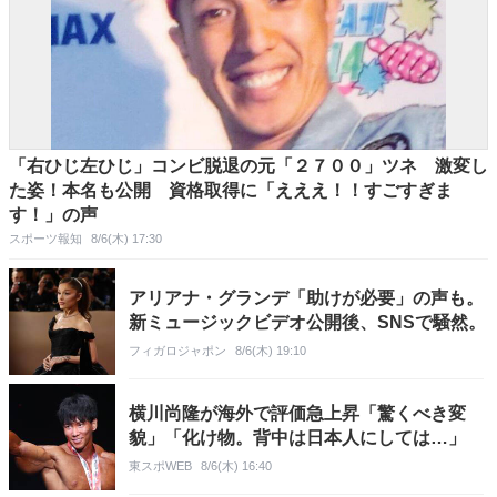
「右ひじ左ひじ」コンビ脱退の元「２７００」ツネ 激変し
た姿！本名も公開 資格取得に「えええ！！すごすぎま
す！」の声
スポーツ報知
8/6(木) 17:30
アリアナ・グランデ「助けが必要」の声も。
新ミュージックビデオ公開後、SNSで騒然。
フィガロジャポン
8/6(木) 19:10
横川尚隆が海外で評価急上昇「驚くべき変
貌」「化け物。背中は日本人にしては…」
東スポWEB
8/6(木) 16:40