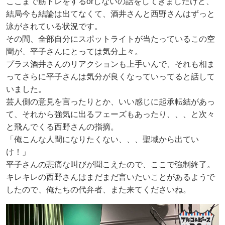
ここまで筋トレをするorしないの話をしてきましたけど、
結局今も結論は出てなくて、酒井さんと西野さんはずっと
泳がされている状況です。
その間、全部自分にスポットライトが当たっているこの空
間が、平子さんにとっては気分上々。
プラス酒井さんのリアクションも上手いんで、それも相ま
ってさらに平子さんは気分が良くなっていってると話して
いました。
芸人側の意見を言ったりとか、いい感じに起承転結があっ
て、それから強気に出るフェーズもあったり、、、と次々
と飛んでくる西野さんの指摘。
「俺こんな人間になりたくない、、、聖域から出てい
け！」
平子さんの悲痛な叫びが聞こえたので、ここで強制終了。
キレキレの西野さんはまだまだ言いたいことがあるようで
したので、俺たちの代弁者、また来てくださいね。