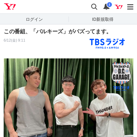
Yahoo! JAPAN
検索
通知
i
ログイン
ID新規取得
この番組、「バルキーズ」がバズってます。
6/12(金) 9:11