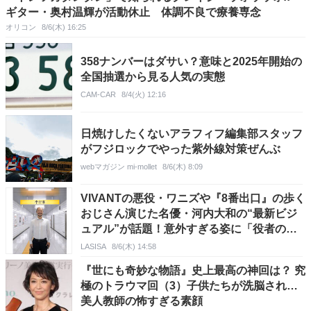
ギター・奥村温輝が活動休止 体調不良で療養専念
オリコン
8/6(木) 16:25
358ナンバーはダサい？意味と2025年開始の
全国抽選から見る人気の実態
CAM-CAR
8/4(火) 12:16
日焼けしたくないアラフィフ編集部スタッフ
がフジロックでやった紫外線対策ぜんぶ
webマガジン mi-mollet
8/6(木) 8:09
VIVANTの悪役・ワニズや『8番出口』の歩く
おじさん演じた名優・河内大和の“最新ビジ
ュアル”が話題！意外すぎる姿に「役者の別
班ですか？」「神ってる」SNSで話題
LASISA
8/6(木) 14:58
『世にも奇妙な物語』史上最高の神回は？ 究
極のトラウマ回（3）子供たちが洗脳され…
美人教師の怖すぎる素顔