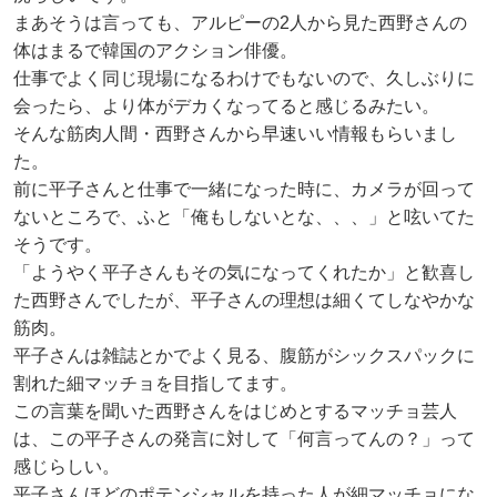
まあそうは言っても、アルピーの2人から見た西野さんの
体はまるで韓国のアクション俳優。
仕事でよく同じ現場になるわけでもないので、久しぶりに
会ったら、より体がデカくなってると感じるみたい。
そんな筋肉人間・西野さんから早速いい情報もらいまし
た。
前に平子さんと仕事で一緒になった時に、カメラが回って
ないところで、ふと「俺もしないとな、、、」と呟いてた
そうです。
「ようやく平子さんもその気になってくれたか」と歓喜し
た西野さんでしたが、平子さんの理想は細くてしなやかな
筋肉。
平子さんは雑誌とかでよく見る、腹筋がシックスパックに
割れた細マッチョを目指してます。
この言葉を聞いた西野さんをはじめとするマッチョ芸人
は、この平子さんの発言に対して「何言ってんの？」って
感じらしい。
平子さんほどのポテンシャルを持った人が細マッチョにな