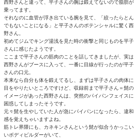
西野さんと違って、平子さんの腕は鍛えてないので脂肪が
乗ってます。
それなのに血管が浮き出ている腕を見て、「絞ったらとん
でもないことになる」と平子さんのポテンシャルに驚く西
野さん。
初めてジムでキング湯浅を見た時の衝撃と同じものを平子
さんに感じたようです。
ここまで平子さんの筋肉のことを話してきましたが、実は
西野さんがブースに入って、一番に目線が行ったのが平子
さんの口元。
本来なら自分も体を鍛えてるし、まずは平子さんの肉体に
目をやりたいところですけど、収録前まで平子さん＝髭の
イメージがあった西野さんは、突然のパイパンフェイスに
困惑してしまったそうです。
元々髭を生やしていた人が急にパイパンになったら、違和
感を覚えちゃいますよね。
筋トレ界隈にも、カネキンさんという髭が似合うかっこい
いボディビルダーがいて、