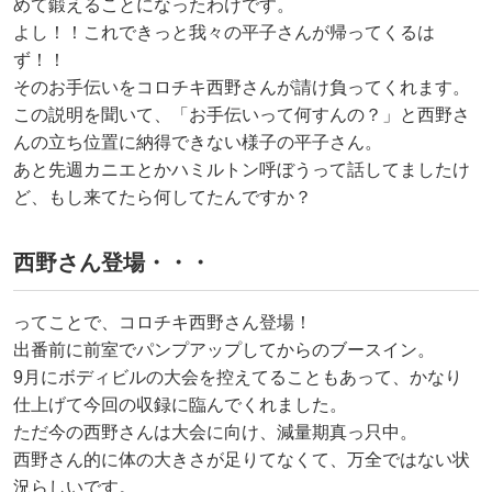
めて鍛えることになったわけです。
よし！！これできっと我々の平子さんが帰ってくるは
ず！！
そのお手伝いをコロチキ西野さんが請け負ってくれます。
この説明を聞いて、「お手伝いって何すんの？」と西野さ
んの立ち位置に納得できない様子の平子さん。
あと先週カニエとかハミルトン呼ぼうって話してましたけ
ど、もし来てたら何してたんですか？
西野さん登場・・・
ってことで、コロチキ西野さん登場！
出番前に前室でパンプアップしてからのブースイン。
9月にボディビルの大会を控えてることもあって、かなり
仕上げて今回の収録に臨んでくれました。
ただ今の西野さんは大会に向け、減量期真っ只中。
西野さん的に体の大きさが足りてなくて、万全ではない状
況らしいです。