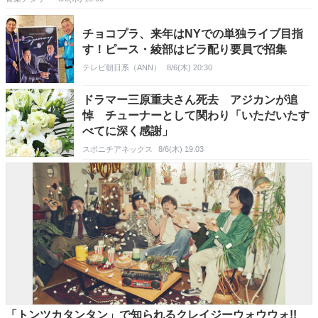
チョコプラ、来年はNYでの単独ライブ目指
す！ピース・綾部はビラ配り要員で招集
テレビ朝日系（ANN）
8/6(木) 20:30
ドラマー三原重夫さん死去 アジカンが追
悼 チューナーとして関わり「いただいたす
べてに深く感謝」
スポニチアネックス
8/6(木) 19:03
「トンツカタンタン」で知られるクレイジーウォウウォ!!