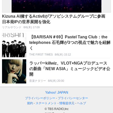
Kizuna AI擁するActiv8がアソビシステムグループに参画
日本発IPの世界展開を強化
リアルサウンド
8/6(木) 17:09
【BARISAN＃69】Pastel Tang Club：the
telephones 石毛輝が3つの視点で魅力を紐解
く
THE FIRST TIMES
8/6(木) 15:12
ラッパーkillwiz、VLOT×NGAプロデュース
の新曲「NEW ASIA」ミュージックビデオ公
開
音楽ナタリー
8/6(木) 20:00
Yahoo! JAPAN
プライバシーポリシー
プライバシーセンター
規約
ステートメント
情報提供元
ヘルプ
© TBS RADIO,Inc