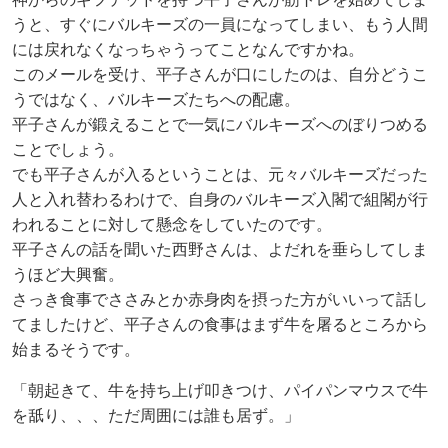
うと、すぐにバルキーズの一員になってしまい、もう人間
には戻れなくなっちゃうってことなんですかね。
このメールを受け、平子さんが口にしたのは、自分どうこ
うではなく、バルキーズたちへの配慮。
平子さんが鍛えることで一気にバルキーズへのぼりつめる
ことでしょう。
でも平子さんが入るということは、元々バルキーズだった
人と入れ替わるわけで、自身のバルキーズ入閣で組閣が行
われることに対して懸念をしていたのです。
平子さんの話を聞いた西野さんは、よだれを垂らしてしま
うほど大興奮。
さっき食事でささみとか赤身肉を摂った方がいいって話し
てましたけど、平子さんの食事はまず牛を屠るところから
始まるそうです。
「朝起きて、牛を持ち上げ叩きつけ、パイパンマウスで牛
を舐り、、、ただ周囲には誰も居ず。」