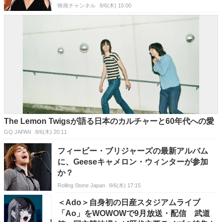
映画チャンネル
8/6(木) 15:00
The Lemon Twigsが語る日本のカルチャーと60年代への愛
GQ JAPAN
8/6(木) 20:11
フィービー・ブリジャーズの最新アルバム
に、Geeseキャメロン・ウィンターが参加
か？
Rolling Stone Japan
8/6(木) 17:15
＜Ado＞自身初の日産スタジアムライブ
「Ao」をWOWOWで9月放送・配信 武道