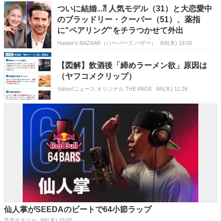
ついに結婚...⁈ 人気モデル（31）と大恋愛中
のブラッドリー・クーパー（51）、薬指
に"ペアリング"をチラつかせて外出
Harper’s BAZAAR（ハーパーズ バザー）
8/6(木) 19:20
【図解】飲酒後「締めラーメン欲」原因は
（ヤフコメクリップ）
Yahoo!ニュース オリジナル THE PAGE
8/6(木) 11:26
仙人掌がSEEDAのビートで64小節ラップ
音楽ナタリー
8/6(木) 19:00