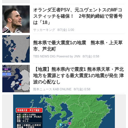
オランダ王者PSV、元ユヴェントスのMFコ
スティッチを確保！ 2年契約締結で背番号
は「18」
サッカーキング
8/7(金) 1:00
熊本県で最大震度1の地震 熊本県・上天草
市、芦北町
TBS NEWS DIG Powered by JNN
8/7(金) 0:58
【地震】熊本県内で震度1 熊本県天草・芦北
地方を震源とする最大震度1の地震が発生 津
波の心配なし
熊本ニュース KAB ONLINE
8/7(金) 0:58