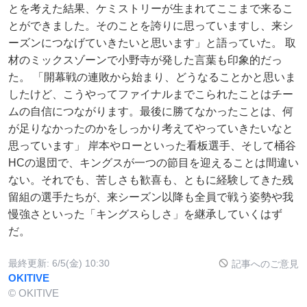
とを考えた結果、ケミストリーが生まれてここまで来るこ
とができました。そのことを誇りに思っていますし、来シ
ーズンにつなげていきたいと思います」と語っていた。 取
材のミックスゾーンで小野寺が発した言葉も印象的だっ
た。 「開幕戦の連敗から始まり、どうなることかと思いま
したけど、こうやってファイナルまでこられたことはチー
ムの自信につながります。最後に勝てなかったことは、何
が足りなかったのかをしっかり考えてやっていきたいなと
思っています」 岸本やローといった看板選手、そして桶谷
HCの退団で、キングスが一つの節目を迎えることは間違い
ない。それでも、苦しさも歓喜も、ともに経験してきた残
留組の選手たちが、来シーズン以降も全員で戦う姿勢や我
慢強さといった「キングスらしさ」を継承していくはず
だ。
最終更新:
6/5(金) 10:30
記事へのご意見
OKITIVE
© OKITIVE