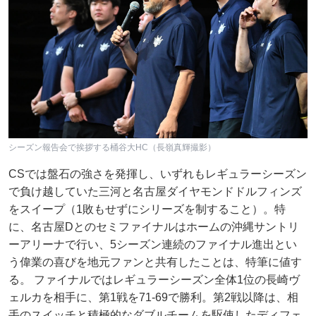
シーズン報告会で挨拶する桶谷大HC（長嶺真輝撮影）
CSでは盤石の強さを発揮し、いずれもレギュラーシーズン
で負け越していた三河と名古屋ダイヤモンドドルフィンズ
をスイープ（1敗もせずにシリーズを制すること）。特
に、名古屋Dとのセミファイナルはホームの沖縄サントリ
ーアリーナで行い、5シーズン連続のファイナル進出とい
う偉業の喜びを地元ファンと共有したことは、特筆に値す
る。 ファイナルではレギュラーシーズン全体1位の長崎ヴ
ェルカを相手に、第1戦を71-69で勝利。第2戦以降は、相
手のスイッチと積極的なダブルチームを駆使したディフェ