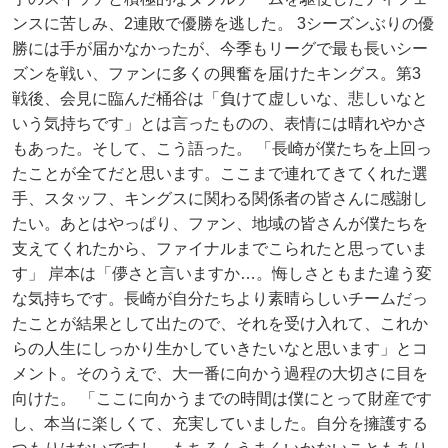
ンスに苦しみ、2連敗で優勝を逃した。 3シーズンぶりの優
勝には手が届かなかったが、今季もリーグで最も長いシー
ズンを戦い、ファンに多くの興奮を届けたキングス。第3
戦後、会見に臨んだ桶谷は「負けて虚しいな、悲しいなと
いう気持ちです」とは言ったものの、表情には晴れやかさ
もあった。そして、こう語った。 「長崎が僕たちを上回っ
たことが全てだと思います。ここまで連れてきてくれた選
手、スタッフ、キングスに関わる関係者の皆さんに感謝し
たい。あとはやっぱり、ファン、地域の皆さんが僕たちを
支えてくれたから、ファイナルまでこられたと思っていま
す」 岸本は「儚さと言いますか…。悔しさともまた違う変
な気持ちです。長崎が自分たちより素晴らしいチームだっ
たことが結果として出たので、それを受け入れて、これか
らの人生にしっかり生かしていきたいなと思います」とコ
メント。そのうえで、大一番に向かう過程の大切さに目を
向けた。 「ここに向かうまでの時間は僕にとって財産です
し、本当に楽しくて、充実していました。自分を擁護する