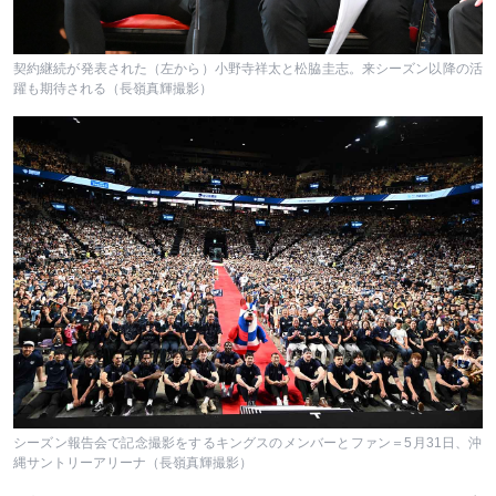
契約継続が発表された（左から）小野寺祥太と松脇圭志。来シーズン以降の活
躍も期待される（長嶺真輝撮影）
シーズン報告会で記念撮影をするキングスのメンバーとファン＝5月31日、沖
縄サントリーアリーナ（長嶺真輝撮影）