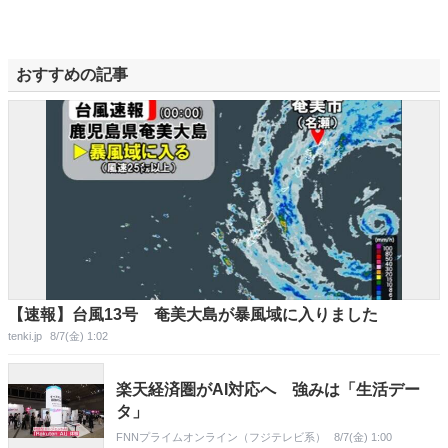
おすすめの記事
【速報】台風13号 奄美大島が暴風域に入りました
tenki.jp
8/7(金) 1:02
楽天経済圏がAI対応へ 強みは「生活デー
タ」
FNNプライムオンライン（フジテレビ系）
8/7(金) 1:00