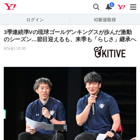
Yahoo! JAPAN
検索
通知
i
ログイン
ID新規取得
3季連続準Vの琉球ゴールデンキングスが歩んだ激動
のシーズン…節目迎えるも、来季も「らしさ」継承へ
6/5(金) 10:30