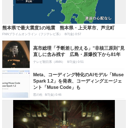
熊本県で最大震度1の地震 熊本県・上天草市、芦北町
FNNプライムオンライン（フジテレビ系）
8/7(金) 0:57
高市総理「予断差し控える」“非核三原則”見
直しに含み残す 広島・原爆投下から81年
テレビ朝日系（ANN）
8/7(金) 0:51
Meta、コーディング特化のAIモデル「Muse
Spark 1.2」を発表、コーディングエージェ
ント「Muse Code」も
窓の杜
8/7(金) 0:46