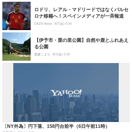
ロドリ、レアル・マドリードではなくバルセ
ロナ移籍へ！スペインメディアが一斉報道
DAZN News
8/7(金) 0:34
【伊予市・栗の里公園】自然や鹿とふれあえ
る公園
愛媛こまち
8/7(金) 0:30
〔NY外為〕円下落、158円台前半（6日午前11時）