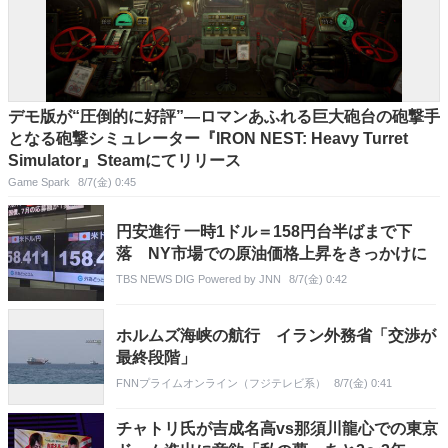
デモ版が“圧倒的に好評”―ロマンあふれる巨大砲台の砲撃手
となる砲撃シミュレーター『IRON NEST: Heavy Turret
Simulator』Steamにてリリース
Game Spark
8/7(金) 0:45
円安進行 一時1ドル＝158円台半ばまで下
落 NY市場での原油価格上昇をきっかけに
TBS NEWS DIG Powered by JNN
8/7(金) 0:42
ホルムズ海峡の航行 イラン外務省「交渉が
最終段階」
FNNプライムオンライン（フジテレビ系）
8/7(金) 0:41
チャトリ氏が吉成名高vs那須川龍心での東京