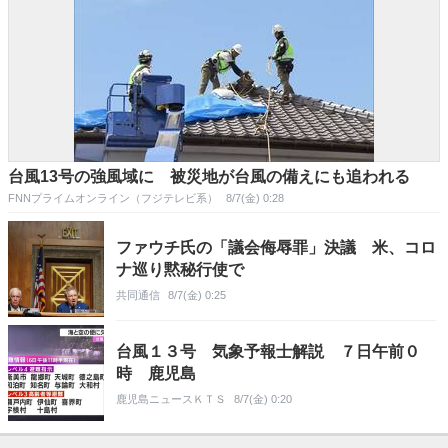
台風13号の強風域に 被災地が台風の備えにも追われる
FNNプライムオンライン（フジテレビ系）
8/7(金) 0:28
ファウチ氏の「議会侮辱罪」決議 米、コロ
ナ巡り黙秘行使で
共同通信
8/7(金) 0:25
台風１３号 気象予報士解説 ７日午前０
時 鹿児島
鹿児島ニュースＫＴＳ
8/7(金) 0:20