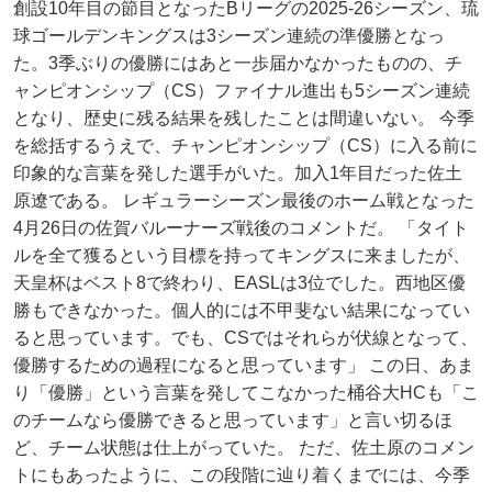
創設10年目の節目となったBリーグの2025-26シーズン、琉
球ゴールデンキングスは3シーズン連続の準優勝となっ
た。3季ぶりの優勝にはあと一歩届かなかったものの、チ
ャンピオンシップ（CS）ファイナル進出も5シーズン連続
となり、歴史に残る結果を残したことは間違いない。 今季
を総括するうえで、チャンピオンシップ（CS）に入る前に
印象的な言葉を発した選手がいた。加入1年目だった佐土
原遼である。 レギュラーシーズン最後のホーム戦となった
4月26日の佐賀バルーナーズ戦後のコメントだ。 「タイト
ルを全て獲るという目標を持ってキングスに来ましたが、
天皇杯はベスト8で終わり、EASLは3位でした。西地区優
勝もできなかった。個人的には不甲斐ない結果になってい
ると思っています。でも、CSではそれらが伏線となって、
優勝するための過程になると思っています」 この日、あま
り「優勝」という言葉を発してこなかった桶谷大HCも「こ
のチームなら優勝できると思っています」と言い切るほ
ど、チーム状態は仕上がっていた。 ただ、佐土原のコメン
トにもあったように、この段階に辿り着くまでには、今季