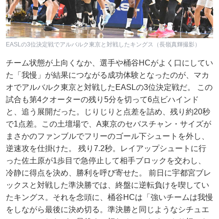
EASLの3位決定戦でアルバルク東京と対戦したキングス（長嶺真輝撮影）
チーム状態が上向くなか、選手や桶谷HCがよく口にしてい
た「我慢」が結果につながる成功体験となったのが、マカ
オでアルバルク東京と対戦したEASLの3位決定戦だ。 この
試合も第4クオーターの残り5分を切って6点ビハインド
と、追う展開だった。じりじりと点差を詰め、残り約20秒
で1点差。この土壇場で、A東京のセバスチャン・サイズが
まさかのファンブルでフリーのゴール下シュートを外し、
逆速攻を仕掛けた。 残り7.2秒。レイアップシュートに行
った佐土原が1歩目で急停止して相手ブロックを交わし、
冷静に得点を決め、勝利を呼び寄せた。 前日に宇都宮ブレ
ックスと対戦した準決勝では、終盤に逆転負けを喫してい
たキングス。それを念頭に、桶谷HCは「強いチームは我慢
をしながら最後に決め切る。準決勝と同じようなシチュエ