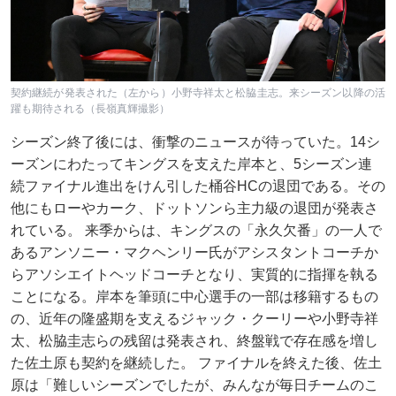
契約継続が発表された（左から）小野寺祥太と松脇圭志。来シーズン以降の活
躍も期待される（長嶺真輝撮影）
シーズン終了後には、衝撃のニュースが待っていた。14シ
ーズンにわたってキングスを支えた岸本と、5シーズン連
続ファイナル進出をけん引した桶谷HCの退団である。その
他にもローやカーク、ドットソンら主力級の退団が発表さ
れている。 来季からは、キングスの「永久欠番」の一人で
あるアンソニー・マクヘンリー氏がアシスタントコーチか
らアソシエイトヘッドコーチとなり、実質的に指揮を執る
ことになる。岸本を筆頭に中心選手の一部は移籍するもの
の、近年の隆盛期を支えるジャック・クーリーや小野寺祥
太、松脇圭志らの残留は発表され、終盤戦で存在感を増し
た佐土原も契約を継続した。 ファイナルを終えた後、佐土
原は「難しいシーズンでしたが、みんなが毎日チームのこ