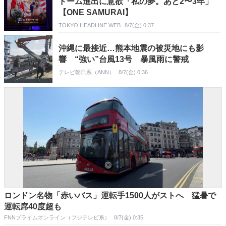
ドーム進出に意欲「私の夢。あと2〜3年」
【ONE SAMURAI】
TOKYO HEADLINE WEB
8/7(金) 0:37
沖縄に最接近…熊本地震の被災地にも影
響 “強い”台風13号 暴風雨に警戒
テレビ朝日系（ANN）
8/7(金) 0:36
ロンドン名物「赤いバス」運転手1500人がストへ 猛暑で
運転席40度超も
FNNプライムオンライン（フジテレビ系）
8/7(金) 0:35