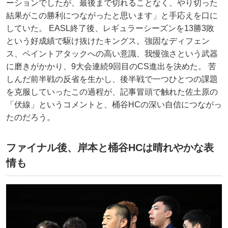
ーションでしたが、最後まで切れることなく、やり切った
結果がこの勝利につながったと思います」と手応えを口に
していた。 EASL終了後、レギュラーシーズンを13勝3敗
という好成績で駆け抜けたキングス。強固なディフェン
ス、ペイントアタックへの高い意識、我慢強さという武器
に磨きがかかり、9大会連続9回目のCS進出を決めた。 苦
しんだ前半戦の反省を生かし、後半戦で一つひとつの課題
を克服していったこの過程が、記事冒頭で触れた佐土原の
「伏線」というコメントと、桶谷HCの深い自信につながっ
たのだろう。
ファイナル後、岸本と桶谷HCは晴れやかな表
情も