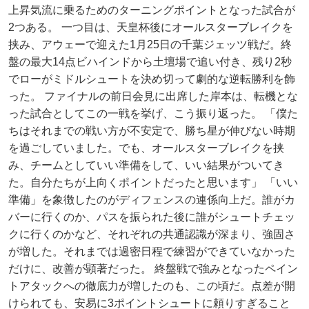
上昇気流に乗るためのターニングポイントとなった試合が
2つある。 一つ目は、天皇杯後にオールスターブレイクを
挟み、アウェーで迎えた1月25日の千葉ジェッツ戦だ。終
盤の最大14点ビハインドから土壇場で追い付き、残り2秒
でローがミドルシュートを決め切って劇的な逆転勝利を飾
った。 ファイナルの前日会見に出席した岸本は、転機とな
った試合としてこの一戦を挙げ、こう振り返った。 「僕た
ちはそれまでの戦い方が不安定で、勝ち星が伸びない時期
を過ごしていました。でも、オールスターブレイクを挟
み、チームとしていい準備をして、いい結果がついてき
た。自分たちが上向くポイントだったと思います」 「いい
準備」を象徴したのがディフェンスの連係向上だ。誰がカ
バーに行くのか、パスを振られた後に誰がシュートチェッ
クに行くのかなど、それぞれの共通認識が深まり、強固さ
が増した。それまでは過密日程で練習ができていなかった
だけに、改善が顕著だった。 終盤戦で強みとなったペイン
トアタックへの徹底力が増したのも、この頃だ。点差が開
けられても、安易に3ポイントシュートに頼りすぎること