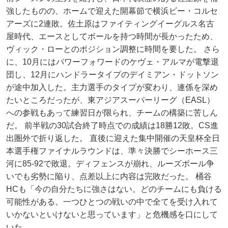
強したものの、ホームで迎えた開幕節で横浜ビー・コルセ
アーズに2連敗。佐土原はファイティングイーグルス名古
屋時代、エースとしてボールを持つ時間が長かったため、
ヴィック・ローとのポジション調整に時間を要した。 さら
に、10月にはパワーフォワードのケヴェ・アルマが電撃退
団し、12月にハンドラータイプのデイミアン・ドットソン
が途中加入した。主力選手のタイプが変わり、連係を深め
たいところだったが、東アジアスーパーリーグ（EASL）
への参戦もあって練習日が限られ、チームの構築に苦しん
だ。 前半戦の30試合終了時点での成績は18勝12敗。CS進
出圏外で折り返した。 直後に迎えた集中開催の天皇杯全日
本選手権ファイナルラウンドは、準々決勝でシーホース三
河に85-92で敗退。ディフェンスが崩れ、ルーズボール争
いでも劣勢に陥り、点差以上に内容は完敗だった。 桶谷
HCも「今の自分たちに強さはない。どのチームにも負ける
可能性がある。一つひとつの戦いの中で全てを受け入れて
いかないといけないと思っています」と危機感を口にして
いた。