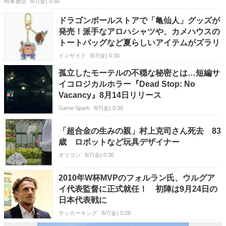
時事通信
8/7(金) 0:30
ドラゴンボールストアで「亀仙人」グッズが
発売！派手なアロハシャツや、カメハウスの
トートバッグなど夏らしいアイテムがズラリ
インサイド
8/7(金) 0:30
孤立したモーテルの不穏な秘密とは…短編サ
イコロジカルホラー『Dead Stop: No
Vacancy』8月14日リリース
Game Spark
8/7(金) 0:30
「超合金の生みの親」村上克司さん死去 83
歳 ロボットなど玩具デザイナー
オリコン
8/7(金) 0:30
2010年W杯MVPのフォルラン氏、ウルグア
イ代表監督に正式就任！ 初陣は9月24日の
日本代表戦に
サッカーキング
8/7(金) 0:28