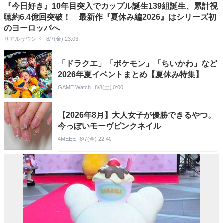
『今日好き』10年目突入でカップル誕生139組誕生、累計視
聴約6.4億回突破！ 最新作『夏休み編2026』はシリーズ初
のヨーロッパへ
リアルサウンド
8/7(金) 23:03
「ドラクエ」「ポケモン」「ちいかわ」など
2026年夏イベントまとめ【夏休み特集】
GAME Watch
8/8(土) 0:00
【2026年8月】大人女子が優勝できるやつ。
今っぽいモーヴピンクネイル
4MEEE
8/7(金) 22:40