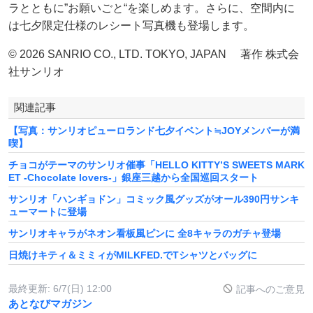
ラとともに”お願いごと“を楽しめます。さらに、空間内に
は七夕限定仕様のレシート写真機も登場します。
© 2026 SANRIO CO., LTD. TOKYO, JAPAN 著作 株式会
社サンリオ
関連記事
【写真：サンリオピューロランド七夕イベント≒JOYメンバーが満
喫】
チョコがテーマのサンリオ催事「HELLO KITTY’S SWEETS MARK
ET -Chocolate lovers-」銀座三越から全国巡回スタート
サンリオ「ハンギョドン」コミック風グッズがオール390円サンキ
ューマートに登場
サンリオキャラがネオン看板風ピンに 全8キャラのガチャ登場
日焼けキティ＆ミミィがMILKFED.でTシャツとバッグに
最終更新:
6/7(日) 12:00
記事へのご意見
あとなびマガジン