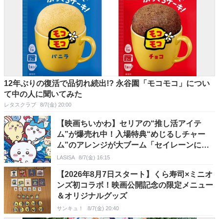
12年ぶりの復活で品切れ続出!? 永谷園「モコモコ」につい
て中の人に聞いてみた
レタスクラブ
8/7(金) 20:00
【映画ちいかわ】セリアの“推し活アイテ
ム”が爆売れ中！入場特典“めじるしチャー
ム”のアレンジが大ブーム「セイレーンに捕
まった！？」
LASISA
8/7(金) 16:15
【2026年8月7日スタート】くら寿司×ミニオ
ンズ初コラボ！映画公開記念の限定メニュー
＆オリジナルグッズ
サンキュ！
8/7(金) 20:40