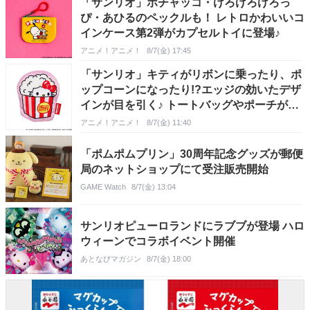
「サンリオ」ポチャッコ・けろけろけろっ
ぴ・あひるのペックルも！ レトロかわいいコ
インケース第2弾がカプセルトイに登場♪
アニメ！アニメ！
8/7(金) 17:45
「サンリオ」キティがリボンに乗ったり、ポ
ップコーンになったり!?エッジの効いたデザ
インが目を引く♪ トートバッグやポーチが登
場
アニメ！アニメ！
8/7(金) 11:40
「ポムポムプリン」30周年記念グッズが郵便
局のネットショップにて受注販売開始
GAME Watch
8/7(金) 13:04
サンリオピューロランドにラブブが登場 ハロ
ウィーンでコラボイベント開催
あとなびマガジン
8/7(金) 18:00