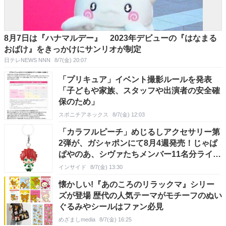
8月7日は『ハナマルデー』 2023年デビューの『はなまる
おばけ』をきっかけにサンリオが制定
日テレNEWS NNN
8/7(金) 20:07
「プリキュア」イベント撮影ルールを発表
「子どもや家族、スタッフや出演者の安全確
保のため」
スポニチアネックス
8/7(金) 12:03
「カラフルピーチ」めじるしアクセサリー第
2弾が、ガシャポンにて8月4週発売！じゃぱ
ぱやのあ、シヴァたちメンバー11名分ライン
ナップ
インサイド
8/7(金) 13:30
懐かしい!『あのころのリラックマ』シリー
ズが登場 歴代の人気テーマがモチーフのぬい
ぐるみやシールはファン必見
めざましmedia
8/7(金) 16:25