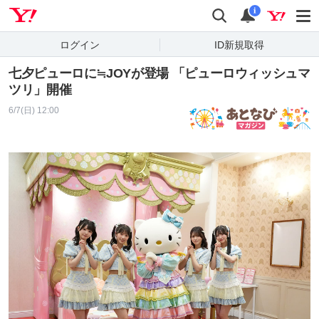
Yahoo! JAPAN
検索
通知
i
ログイン
ID新規取得
七夕ピューロに≒JOYが登場 「ピューロウィッシュマ
ツリ」開催
6/7(日) 12:00