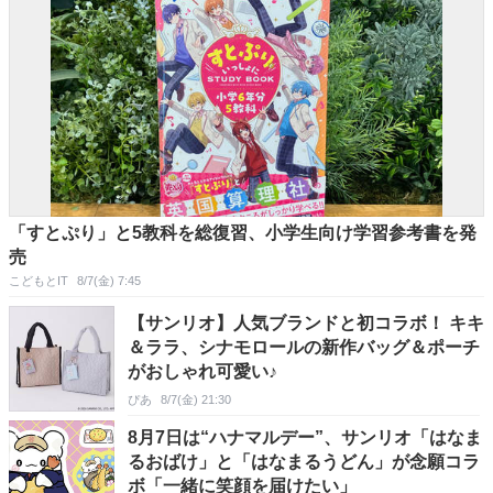
「すとぷり」と5教科を総復習、小学生向け学習参考書を発
売
こどもとIT
8/7(金) 7:45
【サンリオ】人気ブランドと初コラボ！ キキ
＆ララ、シナモロールの新作バッグ＆ポーチ
がおしゃれ可愛い♪
ぴあ
8/7(金) 21:30
8月7日は“ハナマルデー”、サンリオ「はなま
るおばけ」と「はなまるうどん」が念願コラ
ボ「一緒に笑顔を届けたい」