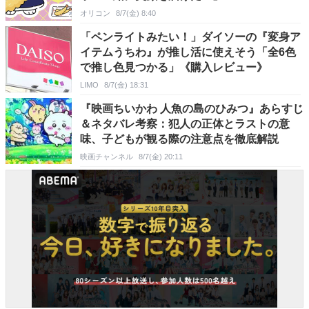
オリコン
8/7(金) 8:40
「ペンライトみたい！」ダイソーの『変身ア
イテムうちわ』が推し活に使えそう「全6色
で推し色見つかる」《購入レビュー》
LIMO
8/7(金) 18:31
『映画ちいかわ 人魚の島のひみつ』あらすじ
＆ネタバレ考察：犯人の正体とラストの意
味、子どもが観る際の注意点を徹底解説
映画チャンネル
8/7(金) 20:11