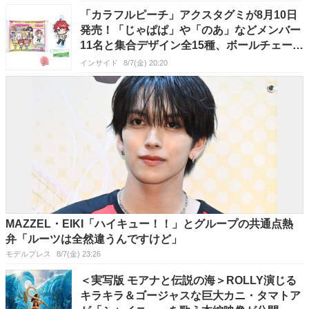
「カラフルピーチ」アクスタグミが8月10日
発売！「じゃぱぱ」や「のあ」などメンバー
11名と集合デザイン全15種、ボールチェーン
付きでアクセサリーにも
インサイド
8/7(金) 20:20
MAZZEL・EIKI「ハイキュー！！」とグループの共通点熱
弁「ルーツは全然違うんですけど」
モデルプレス
8/7(金) 23:26
＜実写版 モアナと伝説の海＞ROLLY演じる
キラキラ＆ゴージャスな巨大カニ・タマトア