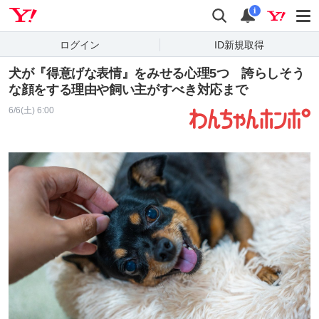
Yahoo! JAPAN
検索
通知
i
ログイン
ID新規取得
犬が『得意げな表情』をみせる心理5つ 誇らしそう
な顔をする理由や飼い主がすべき対応まで
6/6(土) 6:00