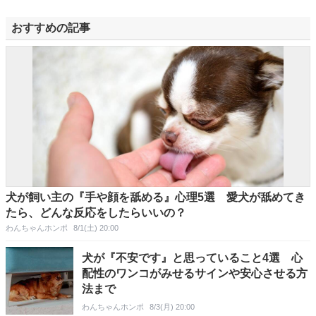
おすすめの記事
犬が飼い主の『手や顔を舐める』心理5選 愛犬が舐めてき
たら、どんな反応をしたらいいの？
わんちゃんホンポ
8/1(土) 20:00
犬が『不安です』と思っていること4選 心
配性のワンコがみせるサインや安心させる方
法まで
わんちゃんホンポ
8/3(月) 20:00