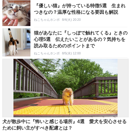
『優しい猫』が持っている特徴5選 生まれ
つきなの？温厚な性格になる要因も解説
ねこちゃんホンポ
8/4(火) 20:20
猫があなたに『しっぽで触れてくる』ときの
心理5選 伝えたいことがあるの？気持ちを
読み取るためのポイントまで
ねこちゃんホンポ
8/5(水) 12:00
犬が散歩中に『怖いと感じる場所』4選 愛犬を安心させる
ために飼い主がすべき配慮とは？