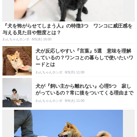
『犬を怖がらせてしまう人』の特徴3つ ワンコに威圧感を
与える見た目や態度とは？
わんちゃんホンポ
8/5(水) 16:00
犬が反応しやすい『言葉』5選 意味を理解
しているの？ワンコとの暮らしで使いたいワ
ードとは
わんちゃんホンポ
8/3(月) 11:00
犬が『飼い主から離れない』心理5つ 寂し
がっているの？常に後をついてくる理由まで
わんちゃんホンポ
8/4(火) 11:00