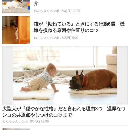
介
わんちゃんホンポ
8/3(月) 17:00
猫が『拗ねている』ときにする行動6選 機
嫌を損ねる原因や仲直りのコツ
ねこちゃんホンポ
8/2(日) 6:00
大型犬が『穏やかな性格』だと言われる理由3つ 温厚なワ
ンコの共通点やしつけのコツまで
わんちゃんホンポ
8/4(火) 17:00