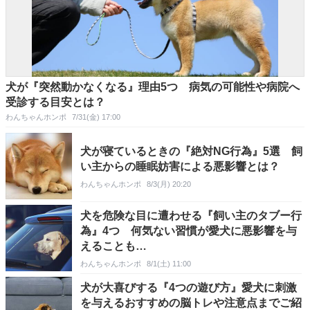
犬が『突然動かなくなる』理由5つ 病気の可能性や病院へ
受診する目安とは？
わんちゃんホンポ
7/31(金) 17:00
犬が寝ているときの『絶対NG行為』5選 飼
い主からの睡眠妨害による悪影響とは？
わんちゃんホンポ
8/3(月) 20:20
犬を危険な目に遭わせる『飼い主のタブー行
為』4つ 何気ない習慣が愛犬に悪影響を与
えることも…
わんちゃんホンポ
8/1(土) 11:00
犬が大喜びする『4つの遊び方』愛犬に刺激
を与えるおすすめの脳トレや注意点までご紹