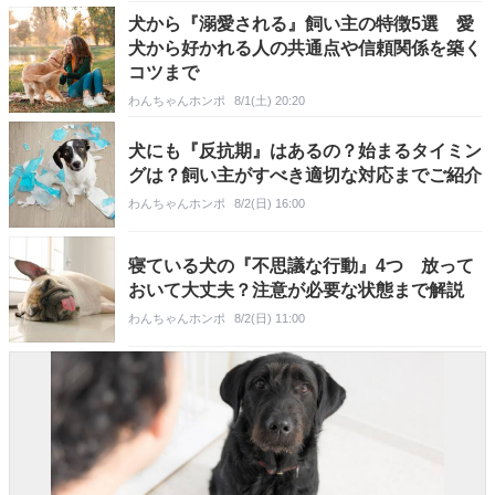
犬から『溺愛される』飼い主の特徴5選 愛
犬から好かれる人の共通点や信頼関係を築く
コツまで
わんちゃんホンポ
8/1(土) 20:20
犬にも『反抗期』はあるの？始まるタイミン
グは？飼い主がすべき適切な対応までご紹介
わんちゃんホンポ
8/2(日) 16:00
寝ている犬の『不思議な行動』4つ 放って
おいて大丈夫？注意が必要な状態まで解説
わんちゃんホンポ
8/2(日) 11:00