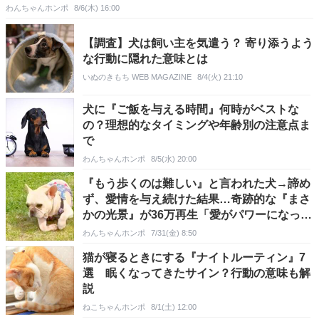
わんちゃんホンポ
8/6(木) 16:00
【調査】犬は飼い主を気遣う？ 寄り添うよう
な行動に隠れた意味とは
いぬのきもち WEB MAGAZINE
8/4(火) 21:10
犬に『ご飯を与える時間』何時がベストな
の？理想的なタイミングや年齢別の注意点ま
で
わんちゃんホンポ
8/5(水) 20:00
『もう歩くのは難しい』と言われた犬→諦め
ず、愛情を与え続けた結果…奇跡的な『まさ
かの光景』が36万再生「愛がパワーになって
る」「涙でた」
わんちゃんホンポ
7/31(金) 8:50
猫が寝るときにする『ナイトルーティン』7
選 眠くなってきたサイン？行動の意味も解
説
ねこちゃんホンポ
8/1(土) 12:00