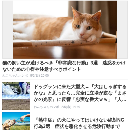
猫の飼い主が避けるべき『非常識な行動』3選 迷惑をかけ
ないための心得や注意すべきポイント
ねこちゃんホンポ
8/2(日) 20:00
ドッグランに来た大型犬→『大はしゃぎする
かな』と思ったら…完全に立場が逆な『まさ
かの光景』に反響「忠実な番犬ｗｗ」「人間
が走るのか…」
わんちゃんホンポ
8/5(水) 14:40
『熱中症』の犬にやってはいけない絶対NG
行為3選 症状を悪化させる危険行動まで