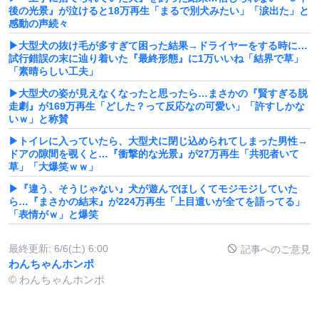
後の光景』が泣けると18万再生「まるで別犬みたい」「涙出た」と
感動の声続々
▶大型犬の抜け毛が多すぎて困った結果→ドライヤーをする時に…
試行錯誤の末に辿り着いた『最終形態』に1万いいね「結界で草」
「素晴らしい工夫」
▶大型犬の姿が見えなくなったと思ったら…まさかの『賢すぎる脱
走劇』が169万再生「どした？って反応なの可愛い」「許すしかな
いｗ」と称賛
▶トイレに入っていたら、大型犬に閉じ込められてしまった男性→
ドアの隙間を覗くと…『衝撃的な光景』が27万再生「共犯者いて
草」「大爆笑ｗｗ」
▶『違う、そうじゃない』犬が遊んでほしくてモジモジしていた
ら…『まさかの結末』が224万再生「上目遣いが全てを語ってる」
「表情がｗ」と爆笑
最終更新:
6/6(土) 6:00
記事へのご意見
わんちゃんホンポ
© わんちゃんホンポ