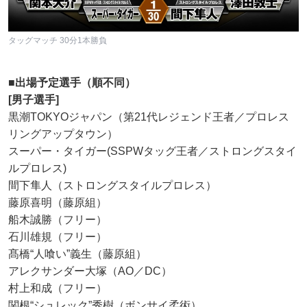
タッグマッチ 30分1本勝負
■出場予定選手（順不同）
[男子選手]
黒潮TOKYOジャパン（第21代レジェンド王者／プロレス
リングアップタウン）
スーパー・タイガー(SSPWタッグ王者／ストロングスタイ
ルプロレス)
間下隼人（ストロングスタイルプロレス）
藤原喜明（藤原組）
船木誠勝（フリー）
石川雄規（フリー）
髙橋“人喰い”義生（藤原組）
アレクサンダー大塚（AO／DC）
村上和成（フリー）
関根“シュレック”秀樹（ボンサイ柔術）