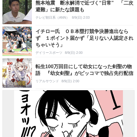
熊本地震 断水解消で近づく“日常” 「二次
避難」に新たな課題も
テレビ朝日系（ANN）
8/9(日) 2:03
イチロー氏 ＯＢ本塁打競争決勝進出なら
ず １ポイント届かず「足りない人認定され
ちゃいそう」
デイリースポーツ
8/9(日) 2:00
転生100万回目にして幼女になった剣聖の物
語 『幼女剣聖』がピッコマで独占先行配信
リアルサウンド
8/9(日) 2:00