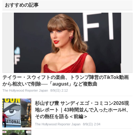
おすすめの記事
テイラー・スウィフトの楽曲、トランプ陣営のTikTok動画
から相次いで削除──「august」など複数曲
The Hollywood Reporter Japan
8/9(日) 2:12
杉山すぴ豊 サンディエゴ・コミコン2026現
地レポート｜43時間並んで入ったホールH、
その熱狂を語る＜前編＞
The Hollywood Reporter Japan
8/9(日) 2:04