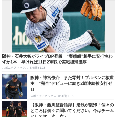
阪神・石井大智がライブBP登板 “実績組”相手に安打性わ
ずか1本 早ければ11日2軍戦で実戦復帰濃厚
スポニチアネックス
8/9(日) 1:15
阪神・神宮僚介 また零封！ブルペンに救世
主 “完全”デビューに続き2戦連続被安打ゼ
ロ
スポニチアネックス
8/9(日) 1:15
【阪神・藤川監督語録】湯浅が復帰「個々の
ところは個々に聞いてください。今はチーム
として次、次、次」