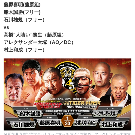
藤原喜明(藤原組)
船木誠勝(フリー)
石川雄規（フリー）
vs
髙橋“人喰い”義生（藤原組）
アレクサンダー大塚（AO／DC）
村上和成（フリー）
藤原喜明 喜寿記念試合 6人タッグマッチ 30分1本勝負 アレクサンダー大塚30