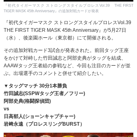
『初代タイガーマスク ストロングスタイルプロレスVol.39 THE FIRST
TIGER MASK 45th Anniversary』の追加対戦カードが発表
『初代タイガーマスク ストロングスタイルプロレスVol.39
THE FIRST TIGER MASK 45th Anniversary』が5月27日
（水）、後楽園ホール（東京都）にて開催される。
その追加対戦カード3試合が発表された。前回タッグ王座
をかけて対峙した竹田誠志と阿部史典がタッグを結成、
AAAWタッグ王者組の参戦など、今回も注目のカードが並
ぶ。出場選手のコメントと併せて紹介したい。
▼タッグマッチ 30分1本勝負
竹田誠志(SSPWタッグ王者／フリー)
阿部史典(格闘探偵団)
vs
日高郁人(ショーンキャプチャー)
岩﨑永遠（プロレスリングBURST）