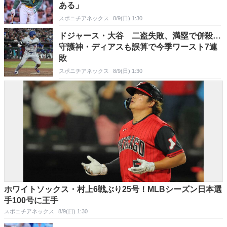
ある」
スポニチアネックス
8/9(日) 1:30
ドジャース・大谷 二盗失敗、満塁で併殺…
守護神・ディアスも誤算で今季ワースト7連
敗
スポニチアネックス
8/9(日) 1:30
ホワイトソックス・村上6戦ぶり25号！MLBシーズン日本選
手100号に王手
スポニチアネックス
8/9(日) 1:30