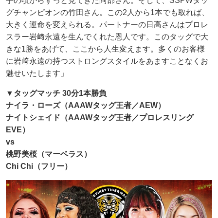
手の頃からずっと見てきた阿部さん。そして、SSPWタッ
グチャンピオンの竹田さん。この2人から1本でも取れば、
大きく運命を変えられる。パートナーの日高さんはプロレ
スラー岩﨑永遠を生んでくれた恩人です。このタッグで大
きな1勝をあげて、ここから人生変えます。多くのお客様
に岩﨑永遠の持つストロングスタイルをあますことなくお
魅せいたします」
▼タッグマッチ 30分1本勝負
ナイラ・ローズ（AAAWタッグ王者／AEW）
ナイトシェイド​（AAAWタッグ王者／プロレスリング
EVE）
vs
桃野美桜（マーベラス）
Chi Chi（フリー）