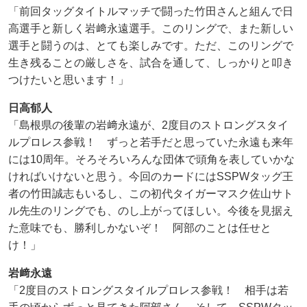
「前回タッグタイトルマッチで闘った竹田さんと組んで日
高選手と新しく岩﨑永遠選手。このリングで、また新しい
選手と闘うのは、とても楽しみです。ただ、このリングで
生き残ることの厳しさを、試合を通して、しっかりと叩き
つけたいと思います！」
日高郁人
「島根県の後輩の岩﨑永遠が、2度目のストロングスタイ
ルプロレス参戦！ ずっと若手だと思っていた永遠も来年
には10周年。そろそろいろんな団体で頭角を表していかな
ければいけないと思う。今回のカードにはSSPWタッグ王
者の竹田誠志もいるし、この初代タイガーマスク佐山サト
ル先生のリングでも、のし上がってほしい。今後を見据え
た意味でも、勝利しかないぞ！ 阿部のことは任せと
け！」
岩﨑永遠
「2度目のストロングスタイルプロレス参戦！ 相手は若