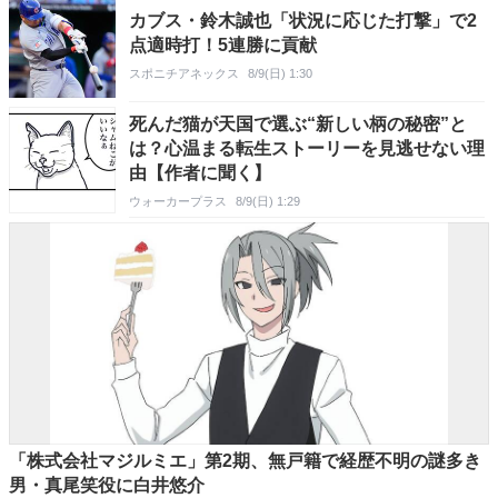
カブス・鈴木誠也「状況に応じた打撃」で2
点適時打！5連勝に貢献
スポニチアネックス
8/9(日) 1:30
死んだ猫が天国で選ぶ“新しい柄の秘密”と
は？心温まる転生ストーリーを見逃せない理
由【作者に聞く】
ウォーカープラス
8/9(日) 1:29
「株式会社マジルミエ」第2期、無戸籍で経歴不明の謎多き
男・真尾笑役に白井悠介