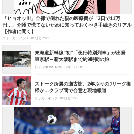
「ヒョオッ!!!」全裸で倒れた親の医療費が「3日で11万
円…」介護で慌てないために知っておくべき手続きのリアル
【作者に聞く】
ウォーカープラス
8/9(日) 2:00
東海道新幹線“初”「夜行特別列車」が出発
東京駅～新大阪駅まで約9時間の旅
日テレNEWS NNN
8/9(日) 1:58
ストーク所属の瀬古樹、2年ぶりのJリーグ復
帰か…クラブ間で合意と現地報道
サッカーキング
8/9(日) 1:56