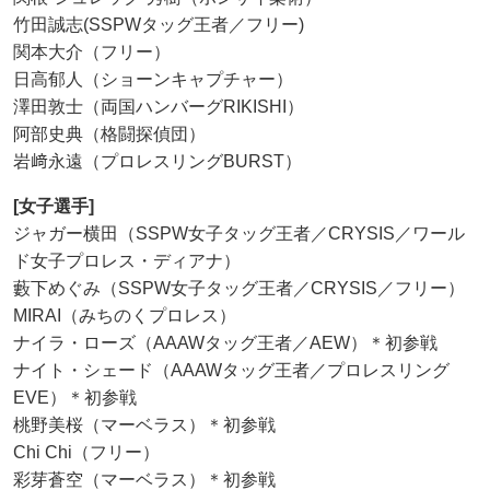
竹田誠志(SSPWタッグ王者／フリー)
関本大介（フリー）
日高郁人（ショーンキャプチャー）
澤田敦士（両国ハンバーグRIKISHI）
阿部史典（格闘探偵団）
岩﨑永遠（プロレスリングBURST）
[女子選手]
ジャガー横田（SSPW女子タッグ王者／CRYSIS／ワール
ド女子プロレス・ディアナ）
藪下めぐみ（SSPW女子タッグ王者／CRYSIS／フリー）
MIRAI（みちのくプロレス）
ナイラ・ローズ（AAAWタッグ王者／AEW）＊初参戦
ナイト・シェード（AAAWタッグ王者／プロレスリング
EVE）＊初参戦
桃野美桜（マーベラス）＊初参戦
Chi Chi（フリー）
彩芽蒼空（マーベラス）＊初参戦