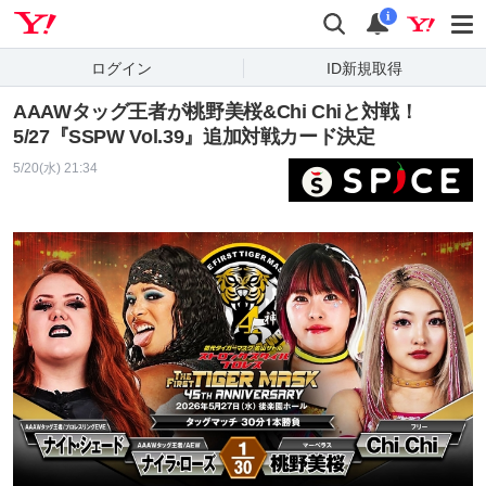
Yahoo! JAPAN
検索
通知
i
ログイン
ID新規取得
AAAWタッグ王者が桃野美桜&Chi Chiと対戦！
5/27『SSPW Vol.39』追加対戦カード決定
5/20(水) 21:34