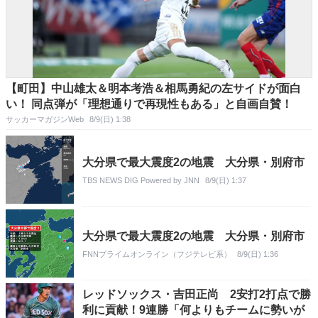
【町田】中山雄太＆明本考浩＆相馬勇紀の左サイドが面白
い！ 同点弾が「理想通りで再現性もある」と自画自賛！
サッカーマガジンWeb
8/9(日) 1:38
大分県で最大震度2の地震 大分県・別府市
TBS NEWS DIG Powered by JNN
8/9(日) 1:37
大分県で最大震度2の地震 大分県・別府市
FNNプライムオンライン（フジテレビ系）
8/9(日) 1:36
レッドソックス・吉田正尚 2安打2打点で勝
利に貢献！9連勝「何よりもチームに勢いが