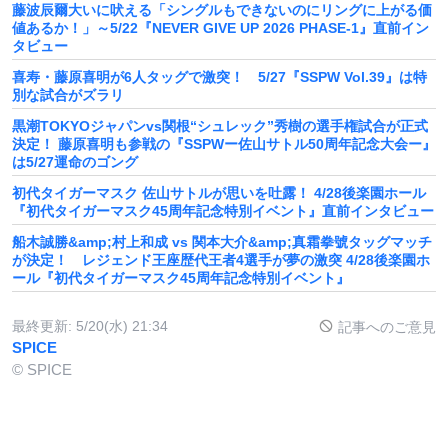
藤波辰爾大いに吠える「シングルもできないのにリングに上がる価
値あるか！」～5/22『NEVER GIVE UP 2026 PHASE-1』直前イン
タビュー
喜寿・藤原喜明が6人タッグで激突！ 5/27『SSPW Vol.39』は特
別な試合がズラリ
黒潮TOKYOジャパンvs関根“シュレック”秀樹の選手権試合が正式
決定！ 藤原喜明も参戦の『SSPWー佐山サトル50周年記念大会ー』
は5/27運命のゴング
初代タイガーマスク 佐山サトルが思いを吐露！ 4/28後楽園ホール
『初代タイガーマスク45周年記念特別イベント』直前インタビュー
船木誠勝&amp;村上和成 vs 関本大介&amp;真霜拳號タッグマッチ
が決定！ レジェンド王座歴代王者4選手が夢の激突 4/28後楽園ホ
ール『初代タイガーマスク45周年記念特別イベント』
最終更新:
5/20(水) 21:34
記事へのご意見
SPICE
© SPICE