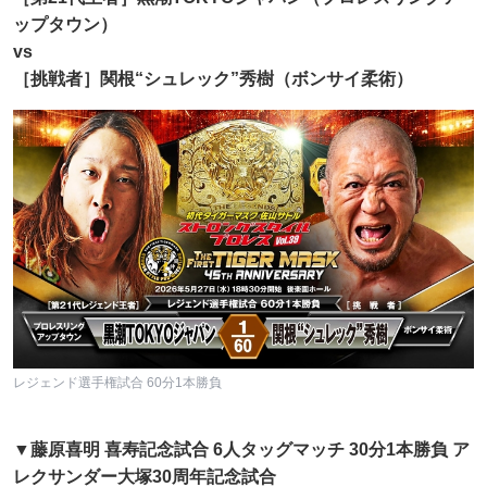
ップタウン）
vs
［挑戦者］関根“シュレック”秀樹（ボンサイ柔術）
レジェンド選手権試合 60分1本勝負
▼藤原喜明 喜寿記念試合 6人タッグマッチ 30分1本勝負 ア
レクサンダー大塚30周年記念試合