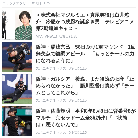
コミックナタリー
8/9(日) 1:25
＜株式会社マジルミエ＞真尾笑役は白井悠
介 冷酷かつ残忍な謎多き男 テレビアニメ
第2期追加キャスト
MANTANWEB
8/9(日) 1:25
阪神・湯浅京己 58日ぶり1軍マウンド、1回
無失点で復調アピール 「もっとチームの力
になれるように」
スポニチアネックス
8/9(日) 1:15
阪神・ガルシア 後逸、また後逸の拙守「止
められなかった」 藤川監督は責めず「チー
ムとしてこれから」
スポニチアネックス
8/9(日) 1:15
阪神・佐藤輝明 令和8年8月8日に背番号8が
マルチ 京セラドーム全8戦安打「（状態
は）悪くないんで」
スポニチアネックス
8/9(日) 1:15