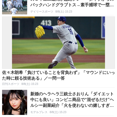
バックハンドグラブトス→素手捕球で一塁送
球 甲子園が騒然
デイリースポーツ
8/8(土) 15:23
佐々木朗希「負けていることを背負わず」「マウンドにいっ
た時に頼る技術ある」／一問一答
日刊スポーツ
8/8(土) 15:23
新婚のヘラヘラ三銃士さおりん「ダイエット
中にも良い」コンビニ商品で“混ぜるだけ”ヘ
ルシー副菜紹介「火を使わないの嬉しすぎ
る」「タンパク質たっぷりで最高」の声
モデルプレス
8/8(土) 15:23