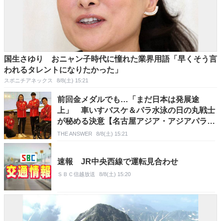
国生さゆり おニャン子時代に憧れた業界用語「早くそう言
われるタレントになりたかった」
スポニチアネックス
8/8(土) 15:21
前回金メダルでも…「まだ日本は発展途
上」 車いすバスケ＆パラ水泳の日の丸戦士
が秘める決意【名古屋アジア・アジアパラ大
会】
THE ANSWER
8/8(土) 15:21
速報 JR中央西線で運転見合わせ
ＳＢＣ信越放送
8/8(土) 15:20