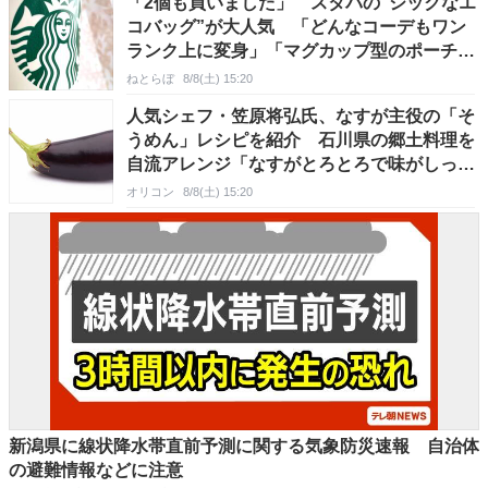
「2個も買いました」 スタバの“シックなエ
コバッグ”が大人気 「どんなコーデもワン
ランク上に変身」「マグカップ型のポーチも
可愛い」「たくさん入れても肩が痛くならな
ねとらぼ
8/8(土) 15:20
い」
人気シェフ・笠原将弘氏、なすが主役の「そ
うめん」レシピを紹介 石川県の郷土料理を
自流アレンジ「なすがとろとろで味がしっか
り染みてて最高」
オリコン
8/8(土) 15:20
新潟県に線状降水帯直前予測に関する気象防災速報 自治体
の避難情報などに注意