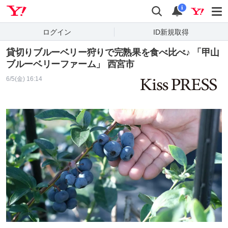
Yahoo! JAPAN
検索
通知
i
ログイン
ID新規取得
貸切りブルーベリー狩りで完熟果を食べ比べ♪ 「甲山
ブルーベリーファーム」 西宮市
6/5(金) 16:14