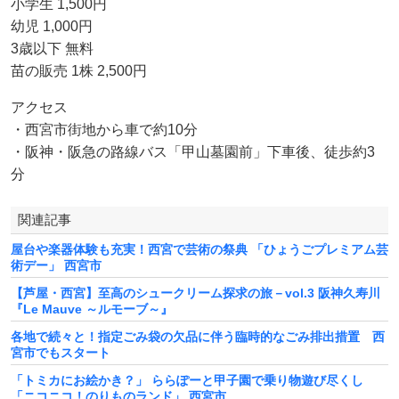
小学生 1,500円
幼児 1,000円
3歳以下 無料
苗の販売 1株 2,500円
アクセス
・西宮市街地から車で約10分
・阪神・阪急の路線バス「甲山墓園前」下車後、徒歩約3
分
関連記事
屋台や楽器体験も充実！西宮で芸術の祭典 「ひょうごプレミアム芸
術デー」 西宮市
【芦屋・西宮】至高のシュークリーム探求の旅－vol.3 阪神久寿川
『Le Mauve ～ルモーブ～』
各地で続々と！指定ごみ袋の欠品に伴う臨時的なごみ排出措置 西
宮市でもスタート
「トミカにお絵かき？」 ららぽーと甲子園で乗り物遊び尽くし
「ニコニコ！のりものランド」 西宮市