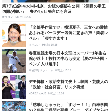
第3子妊娠中の小林礼奈、お腹の傷跡を公開「2回目の帝王
切開が怖い」 夫の4人目発言にも言及
オリコン
8/8(土) 15:25
「全部手作業で!?」横澤夏子、三女への愛情
あふれるバースデー装飾に驚きの声「業者レ
ベル」「凄すぎます！」
オリコン
8/8(土) 15:25
春夏連続出場の日本文理はスーパー1年生右
腕が浮上！投打の中心も安定【夏の甲子園・
ベンチ入り選手】
高校野球ドットコム
8/8(土) 15:24
デモ揶揄・政治支持で炎上…韓国・芸能人の
「政治・社会発言」リスク再燃
KOREA WAVE
8/8(土) 15:24
「感動しちゃった」「すげー！！」白樺学園
の２年生二遊間が超絶プレー ダイブからの