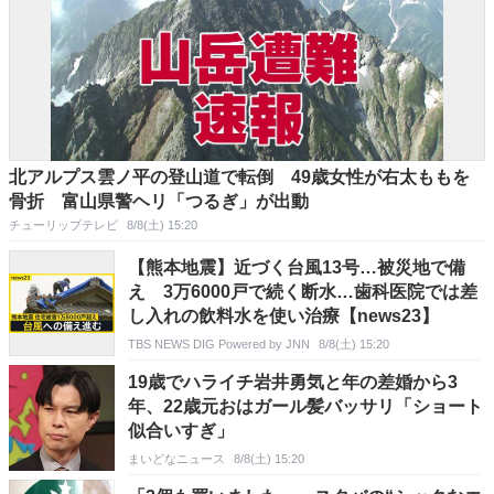
北アルプス雲ノ平の登山道で転倒 49歳女性が右太ももを
骨折 富山県警ヘリ「つるぎ」が出動
チューリップテレビ
8/8(土) 15:20
【熊本地震】近づく台風13号…被災地で備
え 3万6000戸で続く断水…歯科医院では差
し入れの飲料水を使い治療【news23】
TBS NEWS DIG Powered by JNN
8/8(土) 15:20
19歳でハライチ岩井勇気と年の差婚から3
年、22歳元おはガール髪バッサリ「ショート
似合いすぎ」
まいどなニュース
8/8(土) 15:20