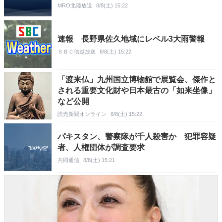
MRO北陸放送
8/8(土) 15:22
速報 長野県佐久地域にレベル3大雨警報
ＳＢＣ信越放送
8/8(土) 15:22
「渡来仏」九州国立博物館で展覧会、傑作と
される重要文化財や日本最古の「如来坐像」
など公開
読売新聞オンライン
8/8(土) 15:22
パキスタン、警察隊が千人殺害か 犯罪容疑
者、人権団体が調査要求
共同通信
8/8(土) 15:21