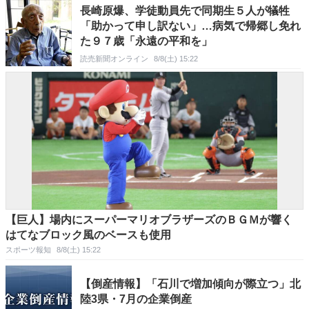
長崎原爆、学徒動員先で同期生５人が犠牲
「助かって申し訳ない」…病気で帰郷し免れ
た９７歳「永遠の平和を」
読売新聞オンライン
8/8(土) 15:22
【巨人】場内にスーパーマリオブラザーズのＢＧＭが響く
はてなブロック風のベースも使用
スポーツ報知
8/8(土) 15:22
【倒産情報】「石川で増加傾向が際立つ」北
陸3県・7月の企業倒産