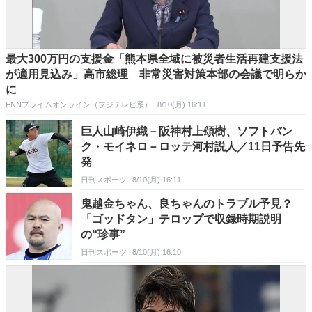
最大300万円の支援金「熊本県全域に被災者生活再建支援法
が適用見込み」高市総理 非常災害対策本部の会議で明らか
に
FNNプライムオンライン（フジテレビ系）
8/10(月) 16:11
巨人山崎伊織－阪神村上頌樹、ソフトバン
ク・モイネロ－ロッテ河村説人／11日予告先
発
日刊スポーツ
8/10(月) 16:11
鬼越金ちゃん、良ちゃんのトラブル予見？
「ゴッドタン」テロップで収録時期説明
の“珍事”
日刊スポーツ
8/10(月) 16:10