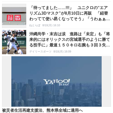
「待ってました……!!!」 ユニクロの“エア
リズム3Dマスク”が8月10日に再販 「紐替
わってて使い易くなってそう」「うわぁぁ嬉
しいよー」の声
ねとらぼ
8/10(月) 16:10
沖縄尚学・末吉は涙 進路は「未定」も「将
来的にはオリックスの宮城選手のように勝て
る投手に」最速１５０キロ右腕も３回３失点
降板
デイリースポーツ
8/10(月) 16:09
被災者生活再建支援法、熊本県全域に適用へ