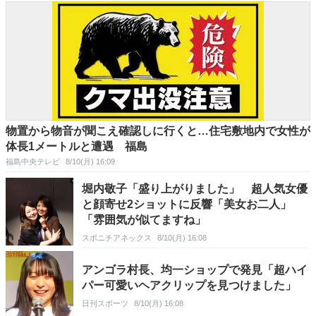
物置から物音が聞こえ確認しに行くと…住宅敷地内で女性が
体長1メートルと遭遇 福島
福島中央テレビ
8/10(月) 16:09
堀内敬子「盛り上がりました」 超人気女優
と顔寄せ2ショットに反響「美女お二人」
「雰囲気が似てますね」
スポニチアネックス
8/10(月) 16:08
アンゴラ村長、均一ショップで発見「超ハイ
パー可愛いヘアクリップを見つけました」
日刊スポーツ
8/10(月) 16:08