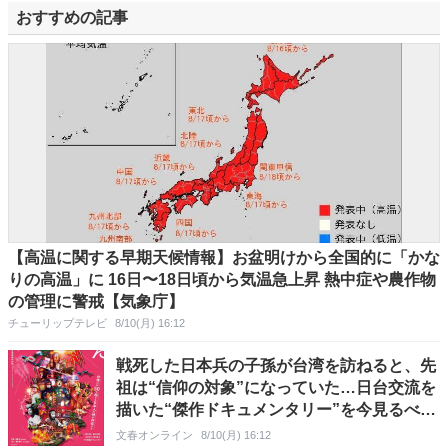
おすすめの記事
【高温に関する早期天候情報】お盆明けから全国的に「かな
りの高温」に 16日〜18日頃から気温急上昇 熱中症や農作物
の管理に警戒【気象庁】
チューリップテレビ
8/10(月) 16:12
戦死した日本兵の子孫が台湾を訪ねると、先
祖は“信仰の対象”になっていた…日台交流を
描いた“傑作ドキュメンタリー”を今見るべき
理由
文春オンライン
8/10(月) 16:12