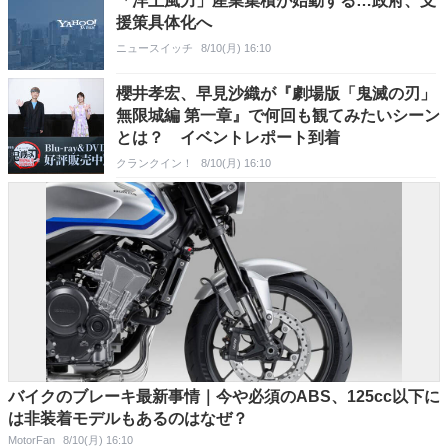
「洋上風力」産業集積が始動する…政府、支
援策具体化へ
ニュースイッチ
8/10(月) 16:10
櫻井孝宏、早見沙織が『劇場版「鬼滅の刃」
無限城編 第一章』で何回も観てみたいシーン
とは？ イベントレポート到着
クランクイン！
8/10(月) 16:10
バイクのブレーキ最新事情｜今や必須のABS、125cc以下に
は非装着モデルもあるのはなぜ？
MotorFan
8/10(月) 16:10