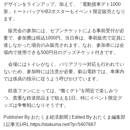
デザインをラインアップ。加えて、「電動貨車デト1000
形」トートバッグやB2ポスターもイベント限定販売となり
ます。
販売会の参加には、セブンチケットによる事前受付が必
要で、参加費は税込1000円。当日券は、事前販売で定員に
達しなかった場合のみ販売されます。なお、参加券には会
場内で使用できる500円分のグッズチケット付きです。
会場にはトイレがなく、バリアフリー対応も行われてい
ないため、参加時には注意が必要。叡山電鉄では、車庫内
では係員の指示に従うよう呼びかけています。
鉄道ファンにとっては、“働くデト”を間近で楽しみつ
つ、貴重な鉄道部品まで狙える1日。特にイベント限定グ
ッズは争奪戦になりそうです。
Publisher By おたくま経済新聞 | Edited By おたくま編集部
| 記事元URL https://otakuma.net/?p=5407667