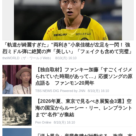
「軌道が綺麗すぎた」“両利き”小泉佳穂が左足を一閃！ 強
烈ミドル弾に絶賛の声「美しい」「フェイクも含めて完璧」
theWORLD（ザ・ワールドWeb）
8/10(月) 16:10
【独自取材】ファンキー加藤「すごくイジメ
られていた時期があって…」応援ソングの原
点語る ファンモン20周年
TBS NEWS DIG Powered by JNN
8/10(月) 16:10
【2026年夏、東京で見るべき展覧会3選】空
海の国宝からルーシー・リー、レンブラント
まで“名作”が集結
Pen Online
8/10(月) 16:10