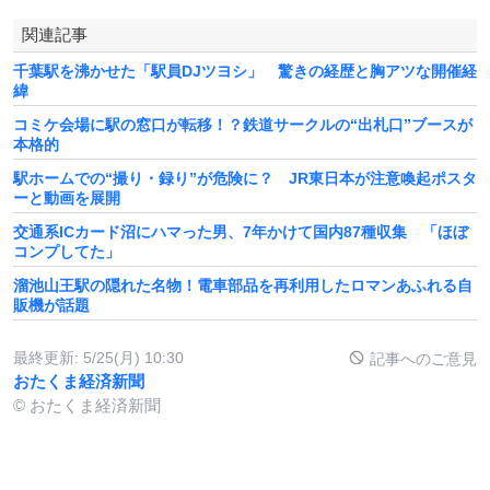
関連記事
千葉駅を沸かせた「駅員DJツヨシ」 驚きの経歴と胸アツな開催経
緯
コミケ会場に駅の窓口が転移！？鉄道サークルの“出札口”ブースが
本格的
駅ホームでの“撮り・録り”が危険に？ JR東日本が注意喚起ポスタ
ーと動画を展開
交通系ICカード沼にハマった男、7年かけて国内87種収集 「ほぼ
コンプしてた」
溜池山王駅の隠れた名物！電車部品を再利用したロマンあふれる自
販機が話題
最終更新:
5/25(月) 10:30
記事へのご意見
おたくま経済新聞
© おたくま経済新聞