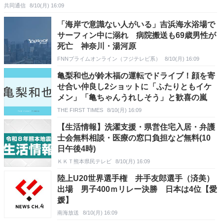
共同通信
8/10(月) 16:09
「海岸で意識ない人がいる」吉浜海水浴場で
サーフィン中に溺れ 病院搬送も69歳男性が
死亡 神奈川・湯河原
FNNプライムオンライン（フジテレビ系）
8/10(月) 16:09
亀梨和也が鈴木福の運転でドライブ！顔を寄
せ合い仲良し2ショットに「ふたりともイケ
メン」「亀ちゃんうれしそう」と歓喜の嵐
THE FIRST TIMES
8/10(月) 16:09
【生活情報】洗濯支援・県営住宅入居・弁護
士会無料相談・医療の窓口負担など無料(10
日午後4時)
ＫＫＴ熊本県民テレビ
8/10(月) 16:09
陸上U20世界選手権 井手友郎選手（済美）
出場 男子400ｍリレー決勝 日本は4位【愛
媛】
南海放送
8/10(月) 16:09