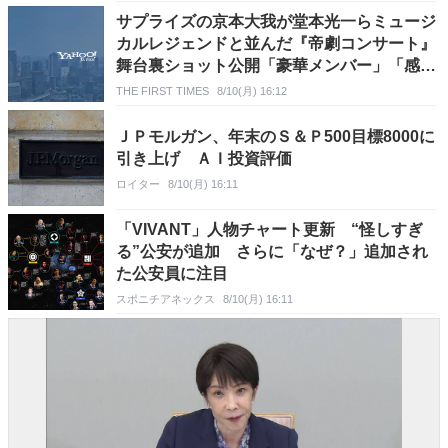
サプライズの京本大我が堂本光一らミュージ
カルレジェンドと並んだ『帝劇コンサート』
舞台裏ショット公開「豪華メンバー」「感激
した」「新劇場での共演にも期待」
THE FIRST TIMES
8/10(月) 16:12
ＪＰモルガン、年末のＳ＆Ｐ500目標8000に
引き上げ ＡＩ投資評価
ロイター
8/10(月) 16:11
「VIVANT」人物チャート更新 “怪しすぎ
る”公安が追加 さらに「なぜ？」追加され
た公安員に注目
スポニチアネックス
8/10(月) 16:11