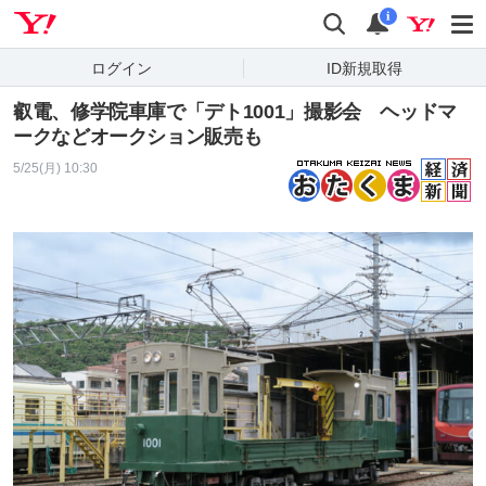
Yahoo! JAPAN
検索
通知
i
ログイン
ID新規取得
叡電、修学院車庫で「デト1001」撮影会 ヘッドマ
ークなどオークション販売も
5/25(月) 10:30