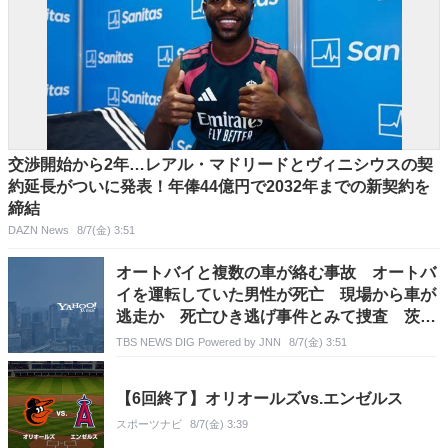
交渉開始から2年…レアル・マドリードとヴィニシウスの契
約延長がついに発表！年俸44億円で2032年までの新契約を
締結
DAZN News
8/7(金) 3:51
オートバイと複数の車が絡む事故 オートバ
イを運転していた男性が死亡 現場から車が
逃走か 死亡ひき逃げ事件とみて捜査 茨
城・常総市
TBS NEWS DIG Powered by JNN
8/7(金) 3:51
【6回終了】オリオールズvs.エンゼルス
スポーツナビ
8/7(金) 3:39