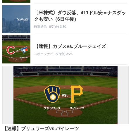
〔米株式〕ダウ反落、411ドル安＝ナスダッ
クも安い（6日午後）
時事通信
8/7(金) 3:30
【速報】カブスvs.ブルージェイズ
スポーツナビ
8/7(金) 3:26
【速報】ブリュワーズvs.パイレーツ