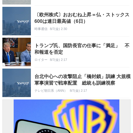
〔欧州株式〕おおむね上昇＝仏・ストックス
600は連日最高値（6日）
時事通信
8/7(金) 2:30
トランプ氏、国防長官の仕事に「満足」 不
和報道を否定
ロイター
8/7(金) 2:17
台北中心への攻撃阻止「橋封鎖」訓練 大規模
軍事演習で戦車配置 総統も訓練視察
テレビ朝日系（ANN）
8/7(金) 2:17