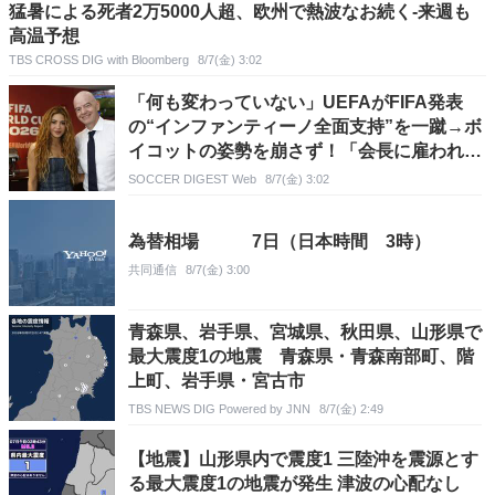
猛暑による死者2万5000人超、欧州で熱波なお続く-来週も
高温予想
TBS CROSS DIG with Bloomberg
8/7(金) 3:02
「何も変わっていない」UEFAがFIFA発表
の“インファンティーノ全面支持”を一蹴→ボ
イコットの姿勢を崩さず！「会長に雇われた
一部の人びとが…」
SOCCER DIGEST Web
8/7(金) 3:02
為替相場 7日（日本時間 3時）
共同通信
8/7(金) 3:00
青森県、岩手県、宮城県、秋田県、山形県で
最大震度1の地震 青森県・青森南部町、階
上町、岩手県・宮古市
TBS NEWS DIG Powered by JNN
8/7(金) 2:49
【地震】山形県内で震度1 三陸沖を震源とす
る最大震度1の地震が発生 津波の心配なし