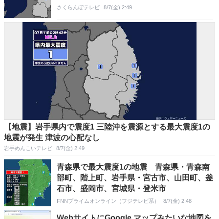
さくらんぼテレビ
8/7(金) 2:49
【地震】岩手県内で震度1 三陸沖を震源とする最大震度1の
地震が発生 津波の心配なし
岩手めんこいテレビ
8/7(金) 2:49
青森県で最大震度1の地震 青森県・青森南
部町、階上町、岩手県・宮古市、山田町、釜
石市、盛岡市、宮城県・登米市
FNNプライムオンライン（フジテレビ系）
8/7(金) 2:48
WebサイトにGoogle マップみたいな地図を