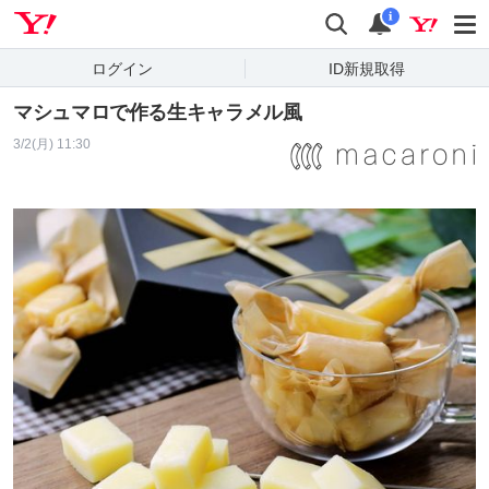
Yahoo! JAPAN
検索
通知
i
ログイン
ID新規取得
マシュマロで作る生キャラメル風
3/2(月) 11:30