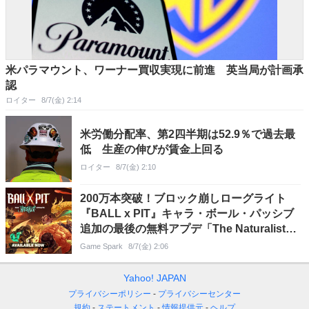
米パラマウント、ワーナー買収実現に前進 英当局が計画承
認
ロイター
8/7(金) 2:14
米労働分配率、第2四半期は52.9％で過去最
低 生産の伸びが賃金上回る
ロイター
8/7(金) 2:10
200万本突破！ブロック崩しローグライト
『BALL x PIT』キャラ・ボール・パッシブ
追加の最後の無料アプデ「The Naturalist」
配信―34％オフのセールも実施
Game Spark
8/7(金) 2:06
Yahoo! JAPAN
プライバシーポリシー
プライバシーセンター
規約
ステートメント
情報提供元
ヘルプ