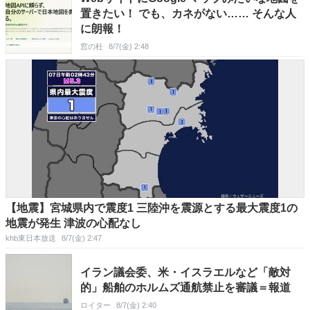
置きたい！ でも、カネがない…… そんな人
に朗報！
窓の杜
8/7(金) 2:48
【地震】宮城県内で震度1 三陸沖を震源とする最大震度1の
地震が発生 津波の心配なし
khb東日本放送
8/7(金) 2:47
イラン議会委、米・イスラエルなど「敵対
的」船舶のホルムズ通航禁止を審議＝報道
ロイター
8/7(金) 2:40