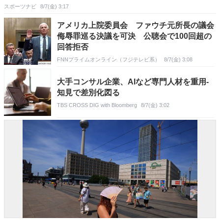
スポーツナビ
8/7(金) 3:17
アメリカ上院委員会 ファウチ元所長の議会
侮辱罪巡る決議を可決 公聴会で100回超の
回答拒否
FNNプライムオンライン（フジテレビ系）
8/7(金) 3:08
大手コンサル企業、AIなど専門人材を重用-
知見で差別化図る
TBS CROSS DIG with Bloomberg
8/7(金) 3:02