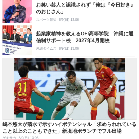
お笑い芸人と認識されず「俺は『今日好き』
のおじさん」
スポーツ報知
8/9(日) 13:06
起業家精神を教えるOFI高等学院 沖縄に通
信制サポート校 2027年4月開校
沖縄タイムス
8/9(日) 13:06
嶋本悠大が清水で示すハイポテンシャル「求められれている
こと以上のこともできた」新境地ボランチでフル出場
ゲキサカ
8/9(日) 13:06