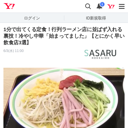
Yahoo! JAPAN
検索
通知
i
ログイン
ID新規取得
1分で出てくる定食！行列ラーメン店に並ばず入れる
裏技！冷やし中華「始まってました」【とにかく早い
飲食店3選】
6/3(水) 11:00