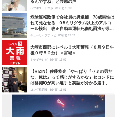
るんですね」と共感の声
ハフポスト日本版
8/9(日) 13:02
危険運転致傷で会社員の男逮捕 78歳男性は
ねて死なせる 0.5ミリグラム以上のアルコ
ール検出 改正自動車運転死傷処罰法が県内
初適用 富山
チューリップテレビ
8/9(日) 13:02
大崎市西部にレベル３大雨警報（８月９日午
後０時５２分）＜宮城＞
ミヤギテレビ
8/9(日) 13:02
【RIZIN】佐藤将光「やっぱり『セミの男だ
な。俺は』って感じがするかな」セコンドに
は格闘IQが高い選手と英語が分かる選手、ミ
ックスの「気持ちを一番警戒している」
ゴング格闘技
8/9(日) 13:01