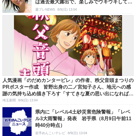
は過去最大露出で、楽しみでウキウキしてい
ました」
週プレNEWS
8/9(日) 13:04
人気漫画「のだめカンタービレ」の作者、秩父音頭まつりの
PRポスター作成 皆野出身の二ノ宮知子さん、地元への感
謝の気持ち込め描き下ろす「すてきな夏の思い出になれば幸
い」 今年は14日に開催
埼玉新聞
8/9(日) 13:04
県内に「レベル4土砂災害危険警報」「レベ
ル3大雨警報」発表 岩手県（8月9日午前11
時40分時点）
岩手めんこいテレビ
8/9(日) 13:04