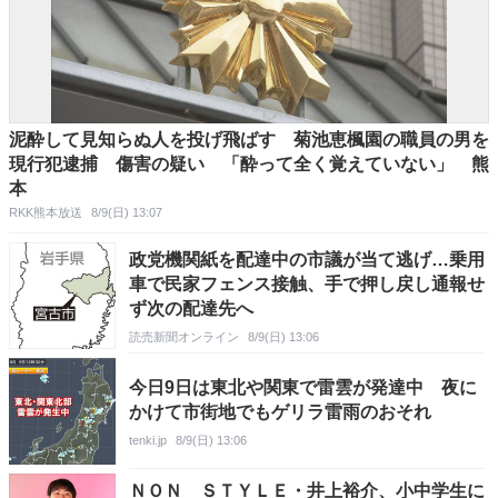
泥酔して見知らぬ人を投げ飛ばす 菊池恵楓園の職員の男を
現行犯逮捕 傷害の疑い 「酔って全く覚えていない」 熊
本
RKK熊本放送
8/9(日) 13:07
政党機関紙を配達中の市議が当て逃げ…乗用
車で民家フェンス接触、手で押し戻し通報せ
ず次の配達先へ
読売新聞オンライン
8/9(日) 13:06
今日9日は東北や関東で雷雲が発達中 夜に
かけて市街地でもゲリラ雷雨のおそれ
tenki.jp
8/9(日) 13:06
ＮＯＮ ＳＴＹＬＥ・井上裕介、小中学生に