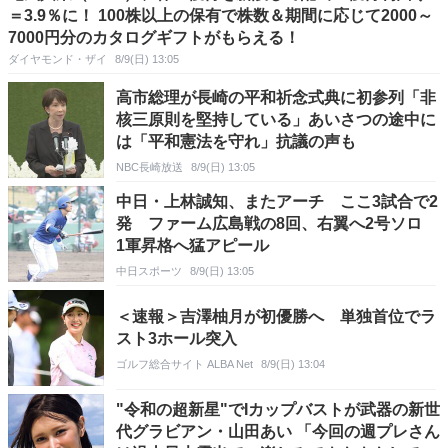
＝3.9％に！ 100株以上の保有で株数＆期間に応じて2000～
7000円分のカタログギフトがもらえる！
ダイヤモンド・ザイ
8/9(日) 13:05
高市総理が長崎の平和祈念式典に初参列「非
核三原則を堅持している」あいさつの途中に
は「平和憲法を守れ」抗議の声も
NBC長崎放送
8/9(日) 13:05
中日・上林誠知、またアーチ ここ3試合で2
発 ファーム広島戦の8回、右翼へ2号ソロ
1軍昇格へ猛アピール
中日スポーツ
8/9(日) 13:05
＜速報＞吉澤柚月が初優勝へ 単独首位でラ
スト3ホール突入
ゴルフ総合サイト ALBA Net
8/9(日) 13:04
"令和の超新星"でIカップバストが武器の新世
代グラビアン・山田あい 「今回の週プレさん