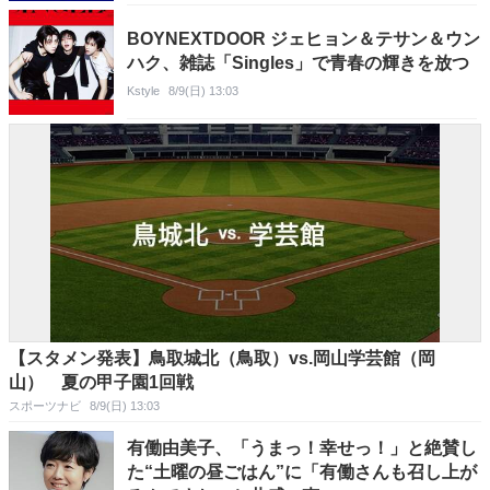
BOYNEXTDOOR ジェヒョン＆テサン＆ウン
ハク、雑誌「Singles」で青春の輝きを放つ
Kstyle
8/9(日) 13:03
【スタメン発表】鳥取城北（鳥取）vs.岡山学芸館（岡
山） 夏の甲子園1回戦
スポーツナビ
8/9(日) 13:03
有働由美子、「うまっ！幸せっ！」と絶賛し
た“土曜の昼ごはん”に「有働さんも召し上が