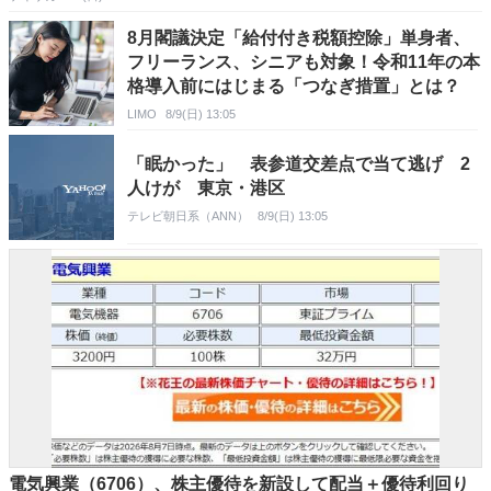
8月閣議決定「給付付き税額控除」単身者、
フリーランス、シニアも対象！令和11年の本
格導入前にはじまる「つなぎ措置」とは？
LIMO
8/9(日) 13:05
「眠かった」 表参道交差点で当て逃げ 2
人けが 東京・港区
テレビ朝日系（ANN）
8/9(日) 13:05
電気興業（6706）、株主優待を新設して配当＋優待利回り