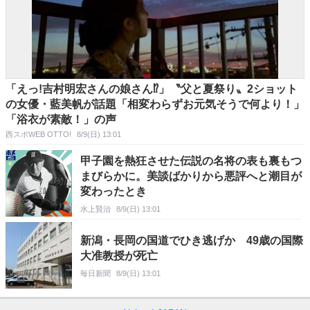
「えっ!吉村明宏さんの娘さん⁉」〝父と夏祭り〟2ショット
の女優・藍美帆が話題「相変わらずお元気そうで何より！」
「浴衣が素敵！」の声
西スポWEB OTTO!
8/9(日) 13:01
甲子園を熱狂させた伝説の名将の表も裏もつ
まびらかに。美談ばかりから悪評へと潮目が
変わったとき
水上賢治
8/9(日) 13:01
新潟・長岡の国道でひき逃げか 49歳の国際
大准教授が死亡
毎日新聞
8/9(日) 13:01