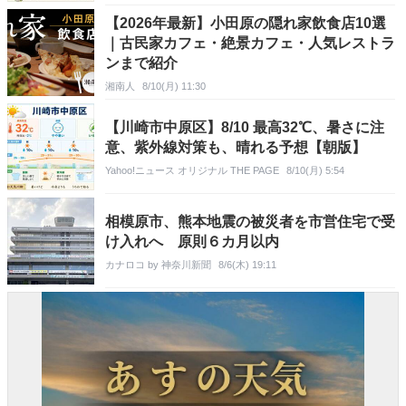
【2026年最新】小田原の隠れ家飲食店10選
｜古民家カフェ・絶景カフェ・人気レストラ
ンまで紹介
湘南人
8/10(月) 11:30
【川崎市中原区】8/10 最高32℃、暑さに注
意、紫外線対策も、晴れる予想【朝版】
Yahoo!ニュース オリジナル THE PAGE
8/10(月) 5:54
相模原市、熊本地震の被災者を市営住宅で受
け入れへ 原則６カ月以内
カナロコ by 神奈川新聞
8/6(木) 19:11