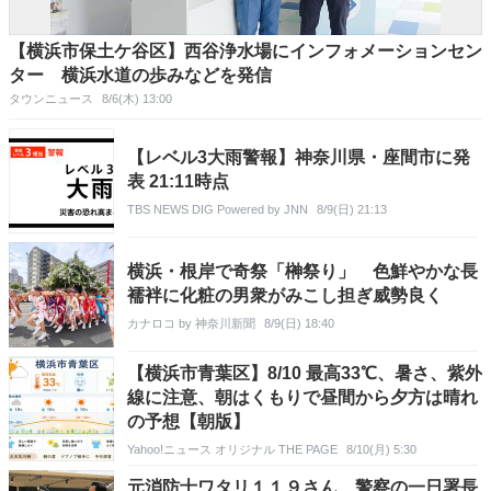
【横浜市保土ケ谷区】西谷浄水場にインフォメーションセン
ター 横浜水道の歩みなどを発信
タウンニュース
8/6(木) 13:00
【レベル3大雨警報】神奈川県・座間市に発
表 21:11時点
TBS NEWS DIG Powered by JNN
8/9(日) 21:13
横浜・根岸で奇祭「榊祭り」 色鮮やかな長
襦袢に化粧の男衆がみこし担ぎ威勢良く
カナロコ by 神奈川新聞
8/9(日) 18:40
【横浜市青葉区】8/10 最高33℃、暑さ、紫外
線に注意、朝はくもりで昼間から夕方は晴れ
の予想【朝版】
Yahoo!ニュース オリジナル THE PAGE
8/10(月) 5:30
元消防士ワタリ１１９さん、警察の一日署長