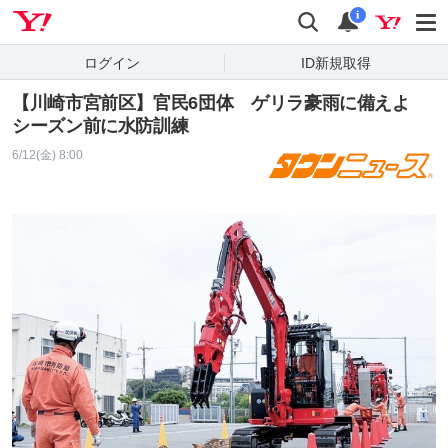
Yahoo! JAPAN
検索
通知
i
ログイン
ID新規取得
【川崎市宮前区】官民6団体 ゲリラ豪雨に備えよ
シーズン前に水防訓練
6/12(金) 8:00