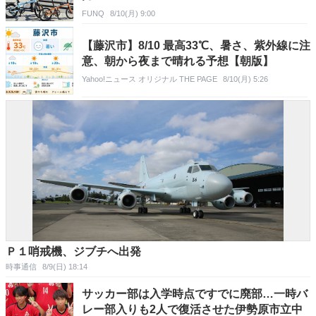
FUNQ
8/10(月) 9:00
【藤沢市】8/10 最高33℃、暑さ、紫外線に注
意、朝から夜まで晴れる予想【朝版】
Yahoo!ニュース オリジナル THE PAGE
8/10(月) 5:26
Ｐ１哨戒機、ジブチへ出発
時事通信
8/9(日) 18:14
サッカー部は入学時点ですでに廃部…一時バ
レー部入りも2人で復活させた伊勢原市立中