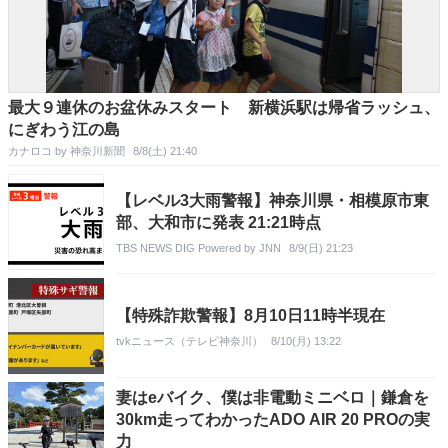
最大９連休のお盆休みスタート 新横浜駅は帰省ラッシュ、
にぎわう江の島
カナロコ by 神奈川新聞
8/8(土) 21:40
【レベル3大雨警報】神奈川県・相模原市東
部、大和市に発表 21:21時点
TBS NEWS DIG Powered by JNN
8/9(日) 21:23
【特殊詐欺警報】8月10日11時半現在
tvkニュース（テレビ神奈川）
8/10(月) 13:22
妻はeバイク、僕は非電動ミニベロ｜鎌倉を
30km走ってわかったADO AIR 20 PROの実
力