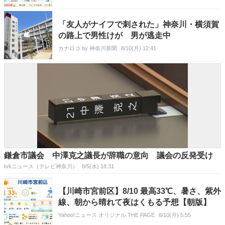
「友人がナイフで刺された」神奈川・横須賀
の路上で男性けが 男が逃走中
カナロコ by 神奈川新聞
8/10(月) 12:41
鎌倉市議会 中澤克之議長が辞職の意向 議会の反発受け
tvkニュース（テレビ神奈川）
8/5(水) 18:31
【川崎市宮前区】8/10 最高33℃、暑さ、紫外
線、朝から晴れて夜はくもる予想【朝版】
Yahoo!ニュース オリジナル THE PAGE
8/10(月) 5:55