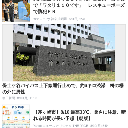
で「ワタリ１１０です」 レスキューポーズ
で防犯ＰＲ
カナロコ by 神奈川新聞
8/9(日) 6:31
保土ケ谷バイパス上下線通行止めで、約6キロ渋滞 橋の柵
の外に男性
朝日新聞
8/10(月) 11:03
【茅ヶ崎市】8/10 最高33℃、暑さに注意、晴
れる時間が長い予想【朝版】
Yahoo!ニュース オリジナル THE PAGE
8/10(月) 5:54