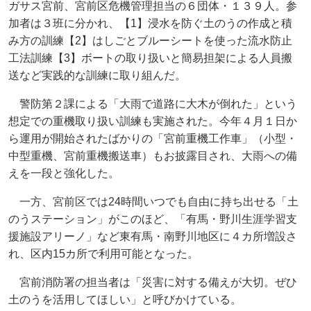
ガサス宮前、宮前区危機管理担当の６団体・１３９人。参
加者は３班に分かれ、【1】浸水を防ぐ土のうの作成と積
み方の訓練【2】はしごとブルーシートを使った流水防止
工法訓練【3】ボートの取り扱いと簡易担架による人員搬
送など実践的な訓練に取り組んだ。
警防第２課による「大雨で道路に大木が倒れた」という
想定での重機取り扱い訓練も実施された。今年４月１日か
ら運用が開始されたばかりの「宮前重機工作車」（小型・
中型重機、宮前重機搬送車）もお披露目され、大雨への備
えを一段と強化した。
一方、宮前区では24時間いつでも自由に持ち出せる「土
のうステーション」がこのほど、「有馬・野川生涯学習支
援施設アリーノ」など東有馬・南野川地区に４カ所増設さ
れ、区内15カ所で利用可能となった。
宮前消防署の担当者は「災害に対する備えが大切。ぜひ
土のうを活用してほしい」と呼びかけている。