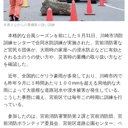
本番さながらの重機取り扱い訓練
本格的な台風シーズンを前にした５月31日、川崎市消防
訓練センターで合同水防訓練が実施された。宮前消防署な
ど官民６団体が、大雨時の家屋への浸水防止などに有効と
される土のうの使い方や、災害時の重機の取り扱い方など
を確認した。
近年、全国的にゲリラ豪雨が多発しており、川崎市内で
も昨年９月に１時間あたり１００mmを超える局地的な大
雨によって大規模な道路冠水や浸水被害が発生している。
こうした事態に備え、宮前区では毎年この時期に訓練を行
っている。
参加したのは、宮前消防署警防第２課と宮前消防団、宮
前消防ボランティア委員会、宮前区道路公園センター、ペ