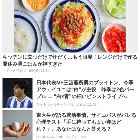
キッチンに立つだけで汗だく…もう限界！レンジだけで作る
夏休み昼ごはんが神すぎた
マイナビ子育て
8/9(日) 11:31
日本代表MF三笘薫所属のブライトン、今季
アウェイユニは“白”が主役 昨季は2色パー
プル → “白×青”の細いピンストライプへ
フットボールチャンネル
8/9(日) 11:31
東大生が語る就活事情。サイコパスがバレる
心理テスト「手に持ってもよい卵はど
れ？」、あなたはなんと答える？
OTONA SALONE
8/9(日) 11:30