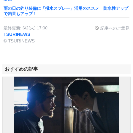
雨の日の釣り装備に「撥水スプレー」活用のススメ 防水性アップ
で釣果もアップ！
最終更新:
6/2(火) 17:00
記事へのご意見
TSURINEWS
© TSURINEWS
おすすめの記事