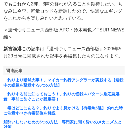
でもこれから2陣、3陣の群れが入ることを期待したい。ち
なみに今季、軽量ロッドを新調したので、快適なエギング
をこれからも楽しみたいと思っている。
＜週刊つりニュース西部版 APC・鈴木泰也／TSURINEWS
編＞
新宮漁港
この記事は『週刊つりニュース西部版』2026年5
月29日号に掲載された記事を再編集したものになります。
関連記事
「釣りより断然大事！」マイカー釣行アングラーが実践する【運転
中の眠気を撃退する6つの方法】
「釣りする前に知っておこう！」釣りの怪我４パターン別応急処
置 事前に防ぐことが最重要！
「毒はどこにある？」釣りでよく見かける【有毒魚5選】 釣れた時
に注意すべき有毒部位を解説
船酔いしないための5つの方法 専門家に聞く酔いのメカニズムと
対策