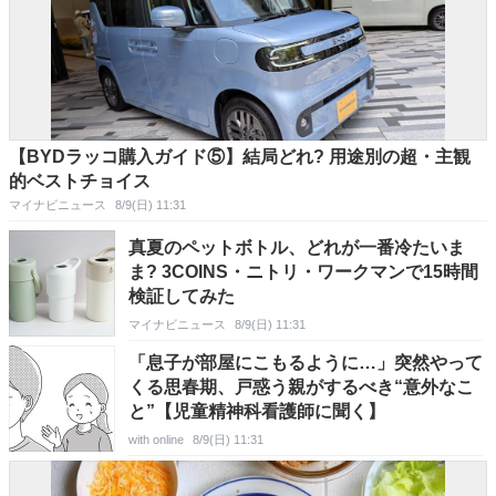
【BYDラッコ購入ガイド⑤】結局どれ? 用途別の超・主観
的ベストチョイス
マイナビニュース
8/9(日) 11:31
真夏のペットボトル、どれが一番冷たいま
ま? 3COINS・ニトリ・ワークマンで15時間
検証してみた
マイナビニュース
8/9(日) 11:31
「息子が部屋にこもるように…」突然やって
くる思春期、戸惑う親がするべき“意外なこ
と”【児童精神科看護師に聞く】
with online
8/9(日) 11:31