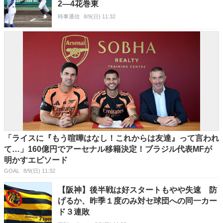
2―4花巻東
時事通信
8/9(日) 11:32
「ライスに『もう喧嘩はなし！これからは友達』って言われ
て…」160億円でアーセナル移籍決定！ブラジル代表MFが
明かすエピソード
GOAL
8/9(日) 11:32
【阪神】後半戦は好スタートもやや失速 防
げるか、昨季１度のみ対セ球団への同一カー
ド３連敗