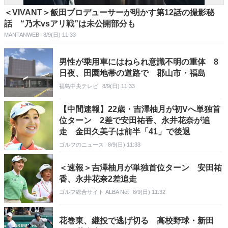
＜VIVANT＞飯田プロデューサーが明かす第12話の撮影秘
話 “乃木vsアリ戦”は未公開部分も
MANTANWEB
8/9(日) 11:33
男性が乗用車にはねられ意識不明の重体 8
日夜、田園地帯の道路で 郡山市・福島
福島中央テレビ
8/9(日) 11:33
【中間速報】22歳・吉澤柚月が初Vへ単独首
位ターン 2差で安田祐香、永井花奈が追
走 金田久美子は前半「41」で後退
ゴルフのニュース
8/9(日) 11:33
＜速報＞吉澤柚月が単独首位ターン 安田祐
香、永井花奈2差追走
ゴルフ総合サイト ALBA Net
8/9(日) 11:32
花巻東、継投で逃げ切る 高校野球・新田