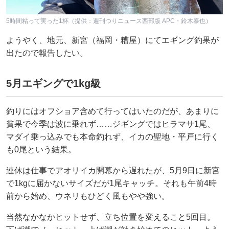
5時間粘って実った1杯（提供：週刊つりニュース西部版 APC・鈴木泰也）
ようやく、地元、新宮（福岡・糟屋）にてエギング釣果が
出たので報告したい。
5月エギングで1kg級
釣りにはオフショア含めて行ってはいたのだが、あまりに
貧果で今季は波に乗れず……ジギングではヒラマサ1尾、
マダイ乗っ込みでも本命釣れず、イカの聖地・平戸に行く
も0尾という結果。
連休は仕事でアオリイカ開幕から遅れたが、5月9日に新宮
で1kgに届かないサイズだが1尾キャッチ。それも午前4時
前から始め、ウネリもひどく風もやや強い。
当然なかなかヒットせず、立ち位置を変えること5回目。