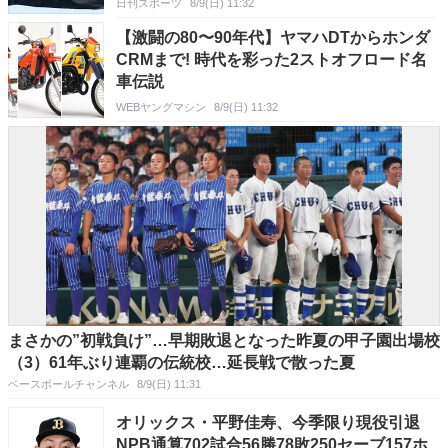
日刊スポーツ
8/9(日) 11:32
【激闘の80〜90年代】ヤマハDTからホンダ
CRMまで! 時代を彩った2ストオフロード名
車伝説
WEBヤングマシン
8/9(日) 11:32
まさかの”初戦負け”…早期敗退となった昨夏の甲子園出場校
（3）61年ぶり連覇の伝統校…延長戦で散った夏
ベースボールチャンネル
8/9(日) 11:31
オリックス・平野佳寿、今季限り現役引退
NPB通算702試合56勝78敗250セーブ157ホ