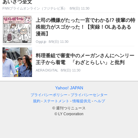
あいさつ全文
FNNプライムオンライン（フジテレビ系）
8/9(日) 11:30
上司の機嫌がたった一言でわかる!? 後輩の特
殊能力がスゴかった！【実録！OLあるある
漫画】
Oggi.jp
8/9(日) 11:30
料理番組で審査中のメーガンさんにヘンリー
王子から着電 「わざとらしい」と批判
AERA DIGITAL
8/9(日) 11:30
Yahoo! JAPAN
プライバシーポリシー
プライバシーセンター
規約
ステートメント
情報提供元
ヘルプ
© 週刊つりニュース
© LY Corporation