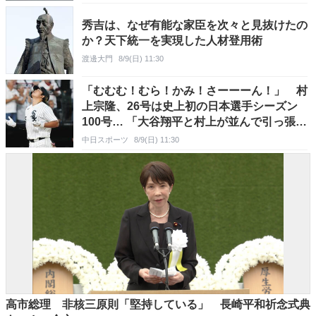
秀吉は、なぜ有能な家臣を次々と見抜けたの
か？天下統一を実現した人材登用術
渡邊大門
8/9(日) 11:30
「むむむ！むら！かみ！さーーーん！」 村
上宗隆、26号は史上初の日本選手シーズン
100号… 「大谷翔平と村上が並んで引っ張っ
てるのも熱い」
中日スポーツ
8/9(日) 11:30
高市総理 非核三原則「堅持している」 長崎平和祈念式典