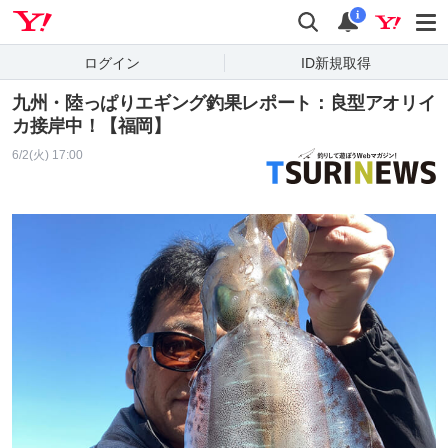
Yahoo! JAPAN
検索
通知
i
ログイン
ID新規取得
九州・陸っぱりエギング釣果レポート：良型アオリイ
カ接岸中！【福岡】
6/2(火) 17:00