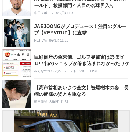
ールド、救援部門４人目の名球界入り
中日スポーツ
8/9(日) 11:31
JAEJOONGがプロデュース！注目のグルー
プ【KEYVITUP】に直撃
NET ViVi
8/9(日) 11:31
巨額倒産の全東信、ゴルフ界被害はほぼゼ
ロ!? 街のショップが巻き込まれなかったワケ
みんなのゴルフダイジェスト
8/9(日) 11:31
【高市首相あいさつ全文】被爆樹木の姿 長
崎の皆様の姿とも重なる
朝日新聞
8/9(日) 11:31