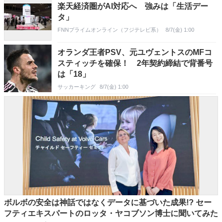
楽天経済圏がAI対応へ 強みは「生活デー
タ」
FNNプライムオンライン（フジテレビ系）
8/7(金) 1:00
オランダ王者PSV、元ユヴェントスのMFコ
スティッチを確保！ 2年契約締結で背番号
は「18」
サッカーキング
8/7(金) 1:00
ボルボの安全は神話ではなくデータに基づいた成果!? セー
フティエキスパートのロッタ・ヤコブソン博士に聞いてみた