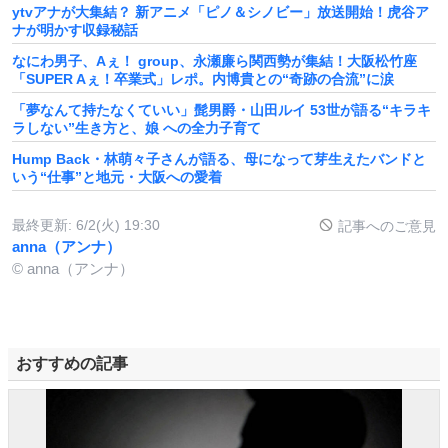
ytvアナが大集結？ 新アニメ「ピノ＆シノビー」放送開始！虎谷ア
ナが明かす収録秘話
なにわ男子、Aぇ！ group、永瀬廉ら関西勢が集結！大阪松竹座
「SUPER Aぇ！卒業式」レポ。内博貴との“奇跡の合流”に涙
「夢なんて持たなくていい」髭男爵・山田ルイ 53世が語る“キラキ
ラしない”生き方と、娘 への全力子育て
Hump Back・林萌々子さんが語る、母になって芽生えたバンドと
いう“仕事”と地元・大阪への愛着
最終更新:
6/2(火) 19:30
記事へのご意見
anna（アンナ）
© anna（アンナ）
おすすめの記事