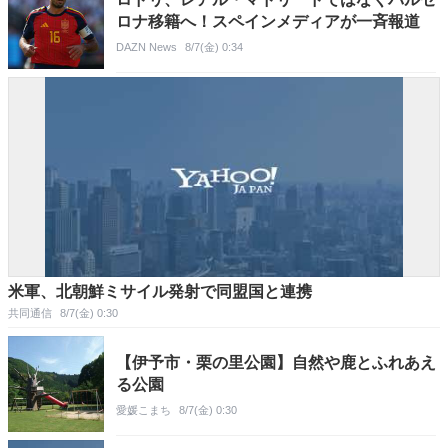
ロナ移籍へ！スペインメディアが一斉報道
DAZN News
8/7(金) 0:34
米軍、北朝鮮ミサイル発射で同盟国と連携
共同通信
8/7(金) 0:30
【伊予市・栗の里公園】自然や鹿とふれあえ
る公園
愛媛こまち
8/7(金) 0:30