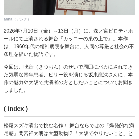
anna（アンナ）
2026年7月10日（金）～13日（月）に、森ノ宮ピロティホ
ールにて上演される舞台『カッコーの巣の上で』。本作
は、1960年代の精神病院を舞台に、人間の尊厳と社会の不
条理を描いた物語です。
今回は、吃音（きつおん）のせいで周囲にバカにされてき
た気弱な青年患者、ビリー役を演じる坂東龍汰さんに、本
作の魅力や大阪で共演者の方としたいことについてお聞き
しました。
( Index )
松尾スズキ演出で挑む名作！ 舞台ならではの「爆発的な満
足感」間宮祥太朗は大型動物!? 「大阪でやりたいこと」と