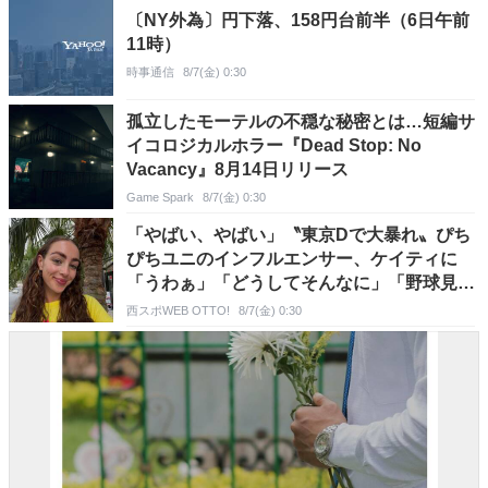
〔NY外為〕円下落、158円台前半（6日午前
11時）
時事通信
8/7(金) 0:30
孤立したモーテルの不穏な秘密とは…短編サ
イコロジカルホラー『Dead Stop: No
Vacancy』8月14日リリース
Game Spark
8/7(金) 0:30
「やばい、やばい」〝東京Dで大暴れ〟ぴち
ぴちユニのインフルエンサー、ケイティに
「うわぁ」「どうしてそんなに」「野球見て
ないだろう」
西スポWEB OTTO!
8/7(金) 0:30