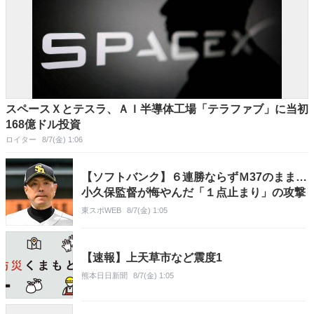
スペースＸとテスラ、ＡＩ半導体工場「テラファブ」に当初
168億ドル投資
ロイター
8/7(金) 1:06
【ソフトバンク】６連勝ならずＭ37のまま…
小久保監督が悔やんだ「１点止まり」の攻撃
東スポWEB
8/7(金) 1:05
【速報】上天草市など震度1
熊本日日新聞
8/7(金) 1:05