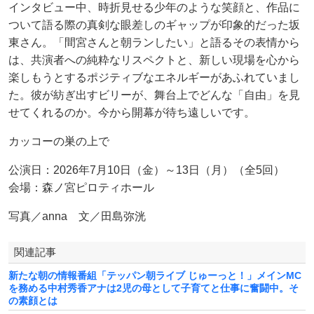
インタビュー中、時折見せる少年のような笑顔と、作品に
ついて語る際の真剣な眼差しのギャップが印象的だった坂
東さん。「間宮さんと朝ランしたい」と語るその表情から
は、共演者への純粋なリスペクトと、新しい現場を心から
楽しもうとするポジティブなエネルギーがあふれていまし
た。彼が紡ぎ出すビリーが、舞台上でどんな「自由」を見
せてくれるのか。今から開幕が待ち遠しいです。
カッコーの巣の上で
公演日：2026年7月10日（金）～13日（月）（全5回）
会場：森ノ宮ピロティホール
写真／anna 文／田島弥洸
関連記事
新たな朝の情報番組「テッパン朝ライブ じゅーっと！」メインMC
を務める中村秀香アナは2児の母として子育てと仕事に奮闘中。そ
の素顔とは