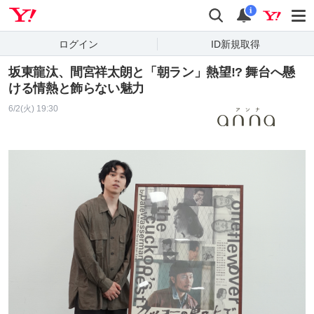
Yahoo! JAPAN
検索
通知
i
ログイン
ID新規取得
坂東龍汰、間宮祥太朗と「朝ラン」熱望!? 舞台へ懸
ける情熱と飾らない魅力
6/2(火) 19:30