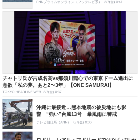
FNNプライムオンライン（フジテレビ系）
8/7(金) 0:41
チャトリ氏が吉成名高vs那須川龍心での東京ドーム進出に
意欲「私の夢。あと2〜3年」【ONE SAMURAI】
TOKYO HEADLINE WEB
8/7(金) 0:37
沖縄に最接近…熊本地震の被災地にも影
響 “強い”台風13号 暴風雨に警戒
テレビ朝日系（ANN）
8/7(金) 0:36
ロドリ、レアル・マドリードではなくバルセ