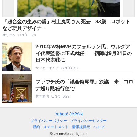
「超合金の生みの親」村上克司さん死去 83歳 ロボット
など玩具デザイナー
オリコン
8/7(金) 0:30
2010年W杯MVPのフォルラン氏、ウルグア
イ代表監督に正式就任！ 初陣は9月24日の
日本代表戦に
サッカーキング
8/7(金) 0:28
ファウチ氏の「議会侮辱罪」決議 米、コロ
ナ巡り黙秘行使で
共同通信
8/7(金) 0:25
Yahoo! JAPAN
プライバシーポリシー
プライバシーセンター
規約
ステートメント
情報提供元
ヘルプ
© ytv media design Inc