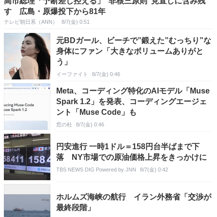
高市総理「予断差し控える」“非核三原則”見直しに含み残
す 広島・原爆投下から81年
テレビ朝日系（ANN）
8/7(金) 0:51
元BDガール、ビーチで”鍛えた”むっちり”な
身体にファン「大きなボリュームありがと
う」
イーファイト
8/7(金) 0:46
Meta、コーディング特化のAIモデル「Muse
Spark 1.2」を発表、コーディングエージェ
ント「Muse Code」も
窓の杜
8/7(金) 0:46
円安進行 一時1ドル＝158円台半ばまで下
落 NY市場での原油価格上昇をきっかけに
TBS NEWS DIG Powered by JNN
8/7(金) 0:42
ホルムズ海峡の航行 イラン外務省「交渉が
最終段階」