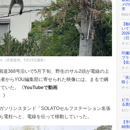
メの
市
Kiss
【船
いて
20
（日
チイ
印旛
プラ
ル（読者提供、5月23日撮影）
【佐
チイ
道368号沿いで5月下旬、野生のサル2頭が電線の上
「佐
者からYOU編集部に寄せられた映像には、まるで綱
咲く
っていた。
〈YouTubeで動画
チイ
s）〉
ピカ
る黒
ガソリンスタンド「SOLATOセルフステーション名張
おた
から電柱へと、電線を伝って移動していった。
【手
純情