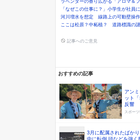
ラベンダーの香り広がる「アロマ＆フ
「なぜこの仕事に？」小学生が社員
河川増水を想定 線路上の可動壁操
ここは松原？中柘植？ 道路標識の
記事へのご意見
おすすめの記事
アンミ
ット「
反響
スポーツ
3月に配属されたばかり
中に転倒 頭などを強く