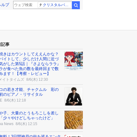
ヘルプ
クリスタルパレス 冨安健洋
検索
着記事
焼きはカウントしてええんかな？
バイトして、少しだけ人間に近づ
気がした第5話｜『さよならララ』
ラが食べた魚の数を最終回まで数
みます！【考察・レビュー】
メイトタイムズ
8/6(木) 12:30
コの若き才能、チャクムル 彩の
初のピアノ・リサイタル
E
8/6(木) 12:18
や子、大量のとうもろこしを差し
「少々やけどしちゃったけど」
ba News
8/6(木) 12:15
無料！3日間神戸の街を巡るエンタ