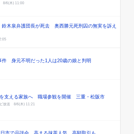
8/6(木) 11:00
】鈴木泉弁護団長が死去 奥西勝元死刑囚の無実を訴え
2:05
件 身元不明だった1人は20歳の娘と判明
を支える家族へ 職場参観を開催 三重・松阪市
ビ放送
8/6(木) 11:21
四日市で品評会 高まる抹茶人気、高額取引も