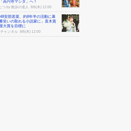
「高円寺マシタ」へ！
たつ by 散歩の達人
8/6(木) 12:00
B48安部若菜、約8年半の活動に幕
番笑いの取れる小説家に」直木賞
屋大賞を目標に
Sチャンネル
8/6(木) 12:00