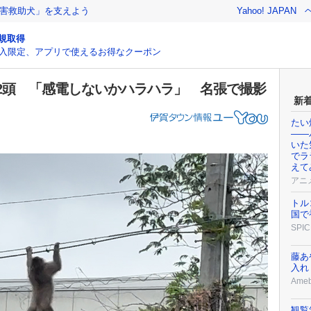
害救助犬」を支えよう
Yahoo! JAPAN
規取得
入限定、アプリで使えるお得なクーポン
2頭 「感電しないかハラハラ」 名張で撮影
新
たい
——
いた
でラ
えて
アニ
トル
国で
SPIC
藤あ
入れ
Ame
観覧