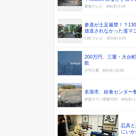
東海テレビ
8/6(木) 5:54
参道が土足厳禁！？13
放送されなかった道マ
CBCテレビ
8/5(水) 6:03
200万円、三重・大台
欺
夕刊三重
8/5(水) 19:50
名張市、給食センター
伊賀タウン情報YOU
8/6(木) 1
忍具と
にいか