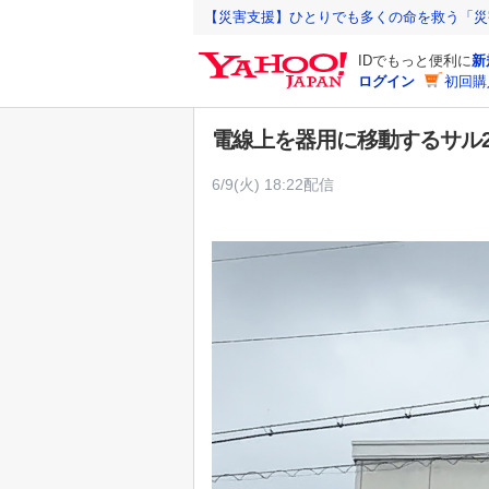
Y
【災害支援】ひとりでも多くの命を救う「災
a
IDでもっと便利に
新
h
ログイン
初回購
o
o
電線上を器用に移動するサル
!
J
6/9(火) 18:22配信
A
P
A
N