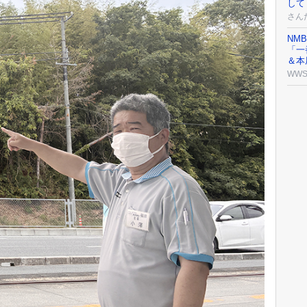
して
さん
NM
「一
＆本
WW