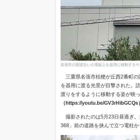
名張市の国道沿いの電線上を器用に移動するサ
三重県名張市桔梗が丘西2番町の国
を器用に渡る光景が目撃された。読
渡りをするように移動する姿が映
（https://youtu.be/GV3rHibGCQ
撮影されたのは5月23日昼過ぎ。
368」前の道路を挟んで立つ電柱