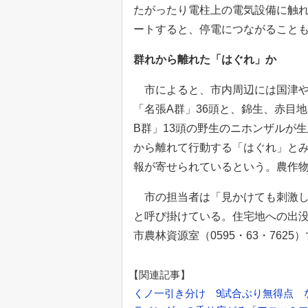
たがったり電柱上の電気設備に触
ートすると、停電につながること
群れから離れた「はぐれ」か
市によると、市内周辺には国津や
「名張A群」36頭と、錦生、赤目
B群」13頭の野生のニホンザルが生
から離れて行動する「はぐれ」と
報が寄せられているという。農作
市の担当者は「見かけても刺激し
と呼び掛けている。住宅地への出没は
市農林資源室（0595・63・762
【関連記事】
くノ一引き分け 9試合ぶり無得点 