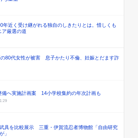
00年近く受け継がれる独自のしきたりとは。惜しくも
ニア厳選の道
町の80代女性が被害 息子かたり不倫、妊娠とだます詐
整備へ実施計画案 14小学校集約の年次計画も
1:29
武具を比較展示 三重・伊賀流忍者博物館「自由研究
が」