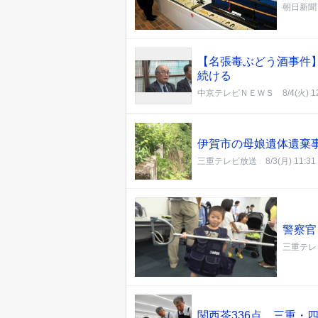
朝日新聞
【名張毒ぶどう酒事件
続ける
中京テレビＮＥＷＳ
8/4(火) 1
伊賀市の母娘遺体遺棄事
三重テレビ放送
8/3(月) 11:31
警察官
三重テレ
関西茶336点、三重・