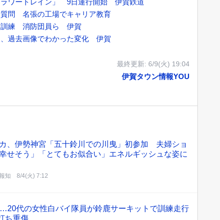
ラワートレイン」 9日運行開始 伊賀鉄道
に質問 名張の工場でキャリア教育
作訓練 消防団員ら 伊賀
謎、過去画像でわかった変化 伊賀
最終更新:
6/9(火) 19:04
伊賀タウン情報YOU
カ、伊勢神宮「五十鈴川での川曳」初参加 夫婦ショ
幸せそう」「とてもお似合い」エネルギッシュな姿に
報知
8/4(火) 7:12
…20代の女性白バイ隊員が鈴鹿サーキットで訓練走行
打ち重傷