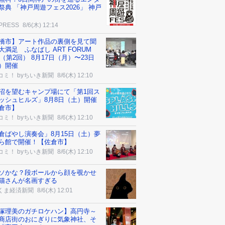
祭典 「神戸周遊フェス2026」 神戸
 PRESS
8/6(木) 12:14
橋市】アート作品の裏側を見て聞
大満足 ふなばし ART FORUM
26（第2回） 8月17日（月）〜23日
）開催
コミ！ byちいき新聞
8/6(木) 12:10
沼を望むキャンプ場にて「第1回ス
ッシュヒルズ」8月8日（土）開催
倉市】
コミ！ byちいき新聞
8/6(木) 12:10
倉ばやし演奏会」8月15日（土）夢
ら館で開催！【佐倉市】
コミ！ byちいき新聞
8/6(木) 12:10
ソかな？段ボールから顔を覗かせ
猫さんが名画すぎる
くま経済新聞
8/6(木) 12:01
塚理美のガチロケハン】高円寺～
商店街のおにぎりに気象神社、そ