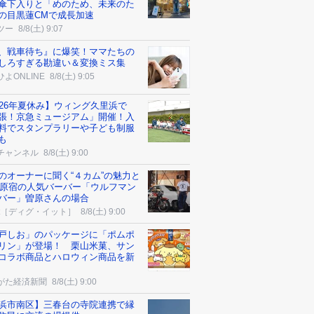
傘下入りと「めのため、未来のた
の目黒蓮CMで成長加速
ツー
8/8(土) 9:07
、戦車待ち』に爆笑！ママたちの
しろすぎる勘違い＆変換ミス集
よONLINE
8/8(土) 9:05
026年夏休み】ウィング久里浜で
張！京急ミュージアム」開催！入
料でスタンプラリーや子ども制服
も
チャンネル
8/8(土) 9:00
のオーナーに聞く“４カム”の魅力と
? 原宿の人気バーバー「ウルフマン
バー」曽原さんの場合
-it［ディグ・イット］
8/8(土) 9:00
戸しお」のパッケージに「ポムポ
リン」が登場！ 栗山米菓、サン
コラボ商品とハロウィン商品を新
がた経済新聞
8/8(土) 9:00
浜市南区】三春台の寺院連携で縁