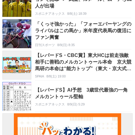
人が出場
スポニチアネックス
8/8(土) 18:39
「くっそ強かった」「フォーエバーヤングの
ライバルはこの馬か」米年度代表馬の復活に
ファン興奮
日刊スポーツ
8/9(日) 8:35
【レパードS・CBC賞】東大HCは前走強敵
相手に善戦のメルカントゥール本命 京大競
馬研の本命は“能力トップ”（東大・京大式）
【動画あり】
SPAIA
8/8(土) 19:00
【レパードS】AI予想 3歳世代最強の一角
メルカントゥール堅軸
スポニチアネックス
8/9(日) 5:29