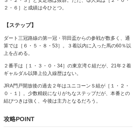
３・２・３］と安定感は抜群。ただ、③人気は［２・０・
２・６］と成績は今ひとつ。
【ステップ】
ダート三冠路線の第一冠・羽田盃からの参戦が数多く、通
算では［６・５・８・53］。３着以内に入った馬の60％以
上を占める。
２番手は［１・３・０・34］の東京湾Ｃ組だが、21年２着
ギャルダル以降上位入線歴はない。
JRA門戸開放後の過去２年はユニコーンＳ組が［１・２・
０・１］。少数精鋭になりがちなステップだが、本番との
結びつきは強く、今後は主力となるだろう。
攻略POINT