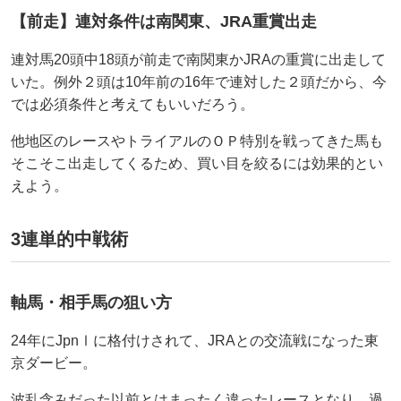
【前走】連対条件は南関東、JRA重賞出走
連対馬20頭中18頭が前走で南関東かJRAの重賞に出走して
いた。例外２頭は10年前の16年で連対した２頭だから、今
では必須条件と考えてもいいだろう。
他地区のレースやトライアルのＯＰ特別を戦ってきた馬も
そこそこ出走してくるため、買い目を絞るには効果的とい
えよう。
3連単的中戦術
軸馬・相手馬の狙い方
24年にJpnⅠに格付けされて、JRAとの交流戦になった東
京ダービー。
波乱含みだった以前とはまったく違ったレースとなり、過