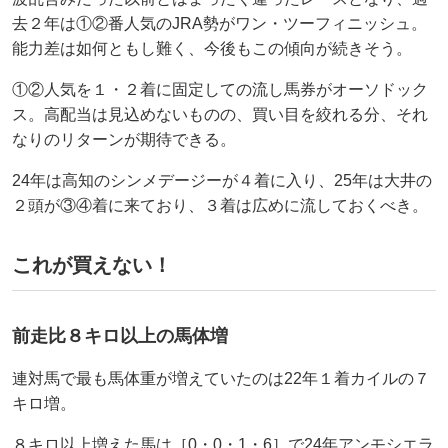
去２年は①②番人気のJRA勢がワン・ツーフィニッシュ。
能力差は如何ともし難く、今後もこの傾向が続きそう。
①②人気を１・２着に固定しての流し馬券がオーソドック
ス。高配当は見込めないものの、買い目を絞れる分、それ
なりのリターンが期待できる。
24年は高知のシンメデージーが４着に入り、25年は大井の
２頭が③④着に来ており、３着は広めに流しておくべき。
これが買えない！
前走比８キロ以上の馬体増
連対馬で最も馬体重が増えていたのは22年１着カイルの７
キロ増。
８キロ以上増えた馬は［0・0・1・6］で24年アンモシエラ