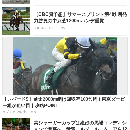
【CBC賞予想】サマースプリント第4戦 瞬発
力勝負の中京芝1200mハンデ重賞
netkeiba
8/9(日) 6:35
【レパードS】前走2000m組は回収率100%超！東京ダービ
ー組が狙い目｜攻略POINT
ラブすぽ
8/8(土) 10:00
英シャーガーカップは絶好の馬場コンディシ
ョンで開幕へ 武豊、ルメール、ムーアら12