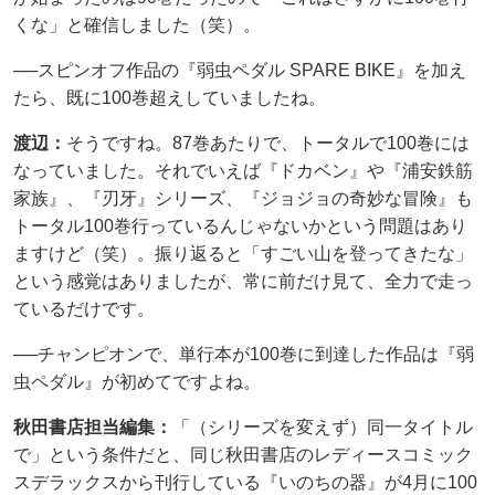
くな」と確信しました（笑）。
──スピンオフ作品の『弱虫ペダル SPARE BIKE』を加え
たら、既に100巻超えしていましたね。
渡辺：
そうですね。87巻あたりで、トータルで100巻には
なっていました。それでいえば『ドカベン』や『浦安鉄筋
家族』、『刃牙』シリーズ、『ジョジョの奇妙な冒険』も
トータル100巻行っているんじゃないかという問題はあり
ますけど（笑）。振り返ると「すごい山を登ってきたな」
という感覚はありましたが、常に前だけ見て、全力で走っ
ているだけです。
──チャンピオンで、単行本が100巻に到達した作品は『弱
虫ペダル』が初めてですよね。
秋田書店担当編集：
「（シリーズを変えず）同一タイトル
で」という条件だと、同じ秋田書店のレディースコミック
スデラックスから刊行している『いのちの器』が4月に100