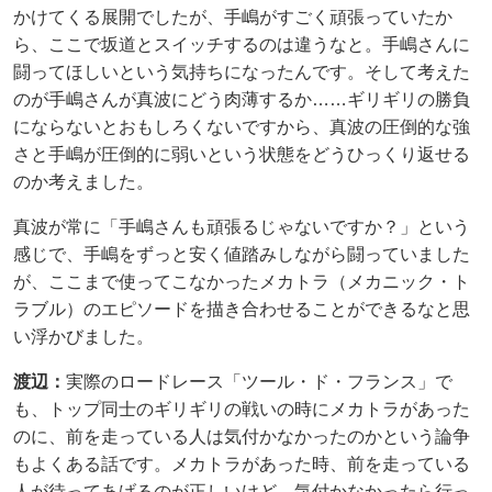
かけてくる展開でしたが、手嶋がすごく頑張っていたか
ら、ここで坂道とスイッチするのは違うなと。手嶋さんに
闘ってほしいという気持ちになったんです。そして考えた
のが手嶋さんが真波にどう肉薄するか……ギリギリの勝負
にならないとおもしろくないですから、真波の圧倒的な強
さと手嶋が圧倒的に弱いという状態をどうひっくり返せる
のか考えました。
真波が常に「手嶋さんも頑張るじゃないですか？」という
感じで、手嶋をずっと安く値踏みしながら闘っていました
が、ここまで使ってこなかったメカトラ（メカニック・ト
ラブル）のエピソードを描き合わせることができるなと思
い浮かびました。
渡辺：
実際のロードレース「ツール・ド・フランス」で
も、トップ同士のギリギリの戦いの時にメカトラがあった
のに、前を走っている人は気付かなかったのかという論争
もよくある話です。メカトラがあった時、前を走っている
人が待ってあげるのが正しいけど、気付かなかったら行っ