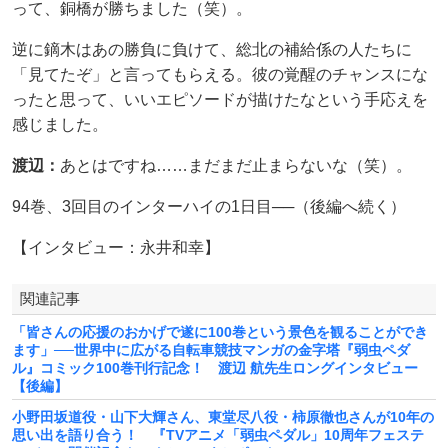
って、銅橋が勝ちました（笑）。
逆に鏑木はあの勝負に負けて、総北の補給係の人たちに
「見てたぞ」と言ってもらえる。彼の覚醒のチャンスにな
ったと思って、いいエピソードが描けたなという手応えを
感じました。
渡辺：
あとはですね……まだまだ止まらないな（笑）。
94巻、3回目のインターハイの1日目──（後編へ続く）
【インタビュー：永井和幸】
関連記事
「皆さんの応援のおかげで遂に100巻という景色を観ることができ
ます」──世界中に広がる自転車競技マンガの金字塔『弱虫ペダ
ル』コミック100巻刊行記念！ 渡辺 航先生ロングインタビュー
【後編】
小野田坂道役・山下大輝さん、東堂尽八役・柿原徹也さんが10年の
思い出を語り合う！ 『TVアニメ「弱虫ペダル」10周年フェステ