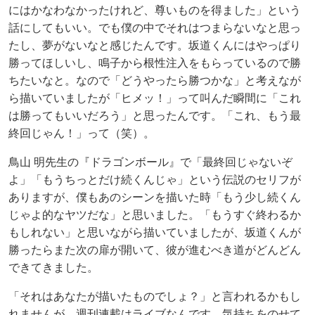
にはかなわなかったけれど、尊いものを得ました」という
話にしてもいい。でも僕の中でそれはつまらないなと思っ
たし、夢がないなと感じたんです。坂道くんにはやっぱり
勝ってほしいし、鳴子から根性注入をもらっているので勝
ちたいなと。なので「どうやったら勝つかな」と考えなが
ら描いていましたが「ヒメッ！」って叫んだ瞬間に「これ
は勝ってもいいだろう」と思ったんです。「これ、もう最
終回じゃん！」って（笑）。
鳥山 明先生の『ドラゴンボール』で「最終回じゃないぞ
よ」「もうちっとだけ続くんじゃ」という伝説のセリフが
ありますが、僕もあのシーンを描いた時「もう少し続くん
じゃよ的なヤツだな」と思いました。「もうすぐ終わるか
もしれない」と思いながら描いていましたが、坂道くんが
勝ったらまた次の扉が開いて、彼が進むべき道がどんどん
できてきました。
「それはあなたが描いたものでしょ？」と言われるかもし
れませんが、週刊連載はライブなんです。気持ちをのせて