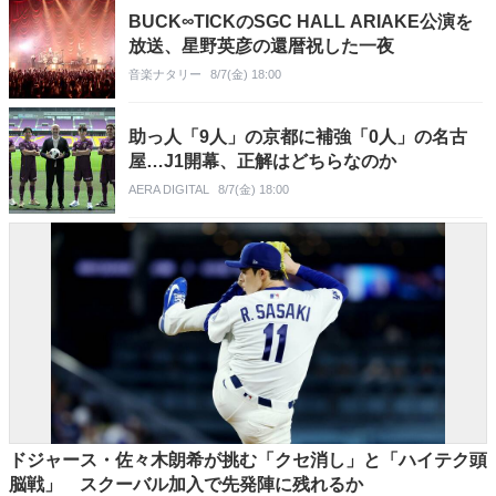
BUCK∞TICKのSGC HALL ARIAKE公演を
放送、星野英彦の還暦祝した一夜
音楽ナタリー
8/7(金) 18:00
助っ人「9人」の京都に補強「0人」の名古
屋…J1開幕、正解はどちらなのか
AERA DIGITAL
8/7(金) 18:00
ドジャース・佐々木朗希が挑む「クセ消し」と「ハイテク頭
脳戦」 スクーバル加入で先発陣に残れるか