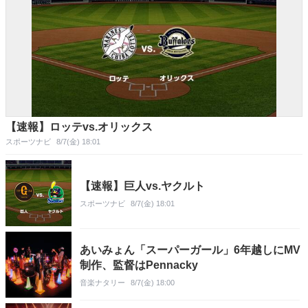
【速報】ロッテvs.オリックス
スポーツナビ
8/7(金) 18:01
【速報】巨人vs.ヤクルト
スポーツナビ
8/7(金) 18:01
あいみょん「スーパーガール」6年越しにMV
制作、監督はPennacky
音楽ナタリー
8/7(金) 18:00