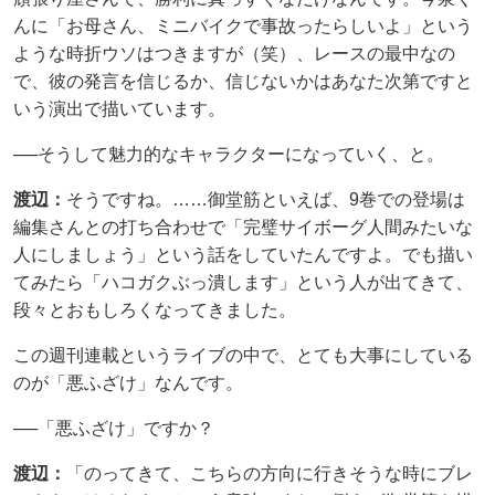
んに「お母さん、ミニバイクで事故ったらしいよ」という
ような時折ウソはつきますが（笑）、レースの最中なの
で、彼の発言を信じるか、信じないかはあなた次第ですと
いう演出で描いています。
──そうして魅力的なキャラクターになっていく、と。
渡辺：
そうですね。……御堂筋といえば、9巻での登場は
編集さんとの打ち合わせで「完璧サイボーグ人間みたいな
人にしましょう」という話をしていたんですよ。でも描い
てみたら「ハコガクぶっ潰します」という人が出てきて、
段々とおもしろくなってきました。
この週刊連載というライブの中で、とても大事にしている
のが「悪ふざけ」なんです。
──「悪ふざけ」ですか？
渡辺：
「のってきて、こちらの方向に行きそうな時にブレ