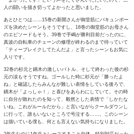
人の闘いを描き切ってよかったと思いました。
あとひとつは……15巻の新開さんが御堂筋にバキュンポー
ズを決めたシーンもそうですし、18巻の御堂筋のお母さん
のエピソードもそう。39巻で手嶋が勝利目前だったのに、
真波の自転車のチェーンの修理が終わるのまで待っていて
「ティーブレイクしてたんだよ」と言ったシーンもお気に
入りです。
32巻の杉元と鏑木の激しいバトル、そして終わった後の杉
元の涙もそうですね。ゴールした時に杉元が「勝ったよ
ね」と確認したらみんなが難しい表情をしている後ろで、
鏑木が「よっしゃ！」と喜びをあらわにしていて。その時
に自分が敗れたのを知って、毅然とした表情で「しかたな
いね。これがルールだから」と言いながらクールダウンし
に行って、誰もいないところで号泣する……。このシーン
は描いている僕も、何とも言えない気持ちになりました。
2年生なのに1年生とレースすること自体、特別対応だった