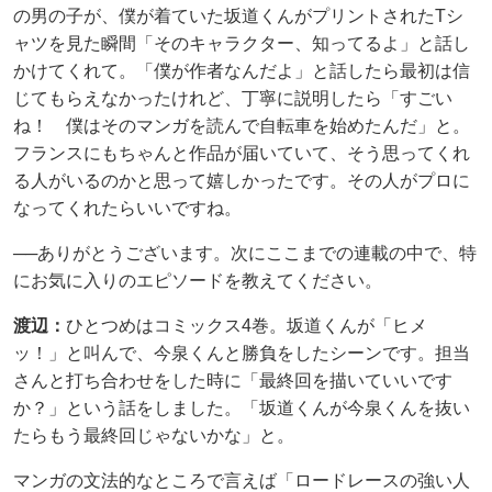
の男の子が、僕が着ていた坂道くんがプリントされたTシ
ャツを見た瞬間「そのキャラクター、知ってるよ」と話し
かけてくれて。「僕が作者なんだよ」と話したら最初は信
じてもらえなかったけれど、丁寧に説明したら「すごい
ね！ 僕はそのマンガを読んで自転車を始めたんだ」と。
フランスにもちゃんと作品が届いていて、そう思ってくれ
る人がいるのかと思って嬉しかったです。その人がプロに
なってくれたらいいですね。
──ありがとうございます。次にここまでの連載の中で、特
にお気に入りのエピソードを教えてください。
渡辺：
ひとつめはコミックス4巻。坂道くんが「ヒメ
ッ！」と叫んで、今泉くんと勝負をしたシーンです。担当
さんと打ち合わせをした時に「最終回を描いていいです
か？」という話をしました。「坂道くんが今泉くんを抜い
たらもう最終回じゃないかな」と。
マンガの文法的なところで言えば「ロードレースの強い人