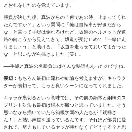
とお礼をしたのを覚えています。
勝負が決した後、真波からの「何であの時、止まってくれ
たんですか？」という質問に「俺は自転車が好きだから
な」と言って手嶋は倒れるけれど、坂道のヘルメットが道
路の向こうから見えてきて、坂道が受け止めて「一緒に走
りましょう」と助ける。「坂道を走らせておいてよかった
な」と思いながら描きました（笑）。
──手嶋と真波の名勝負にはそんな秘話もあったのですね。
渡辺：
もちろん最初に流れや結論を考えますが、キャラク
ターが裏切って、もっと良いシーンになってくれました。
キャラが裏切るという意味では、その前の鏑木と銅橋のス
プリント対決も最初は鏑木が勝つと思っていました。そう
思いながら描いていたら箱根学園の人たちが「銅橋さ
ん！」と熱い声援を送っているんです。それほど部員に愛
されて、努力もしているヤツが勝たなくてどうする？と思