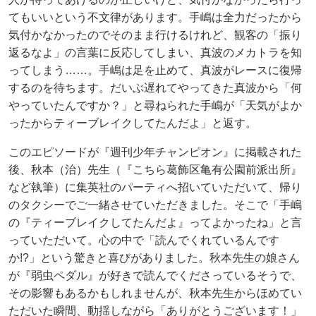
てもいいという不文律があります。手嶋は全力だったから
気付かなかったのでそのまま行けるけれど、観客の「振り
返るなよ」の言葉に反応してしまい、真波のメカトラを知
ってしまう……。手嶋は足を止めて、真波がレースに復帰
するのを待ちます。だいぶ遅れてやってきた真波から「何
やっていたんですか？」と尋ねられた手嶋が「天気がよか
ったからティーブレイクしてたんだよ」と返す。
このエピソードが『週刊少年チャンピオン』に掲載された
後、秋本（治）先生（『こちら葛飾区亀有公園前派出所』
など執筆）に集英社のパーティへ招いていただいて、帰り
のタクシーでご一緒させていただきました。そこで「手嶋
の『ティーブレイクしてたんだよ』ってよかったね」と言
っていただいて。心の中で「読んでくれているんです
か!?」という驚きと喜びがありました。秋本先生の娘さん
が『弱虫ペダル』が好きで読んでくださっているそうで、
その影響もあるかもしれませんが、秋本先生からほめてい
ただいた瞬間、動揺しながら「ありがとうございます！」