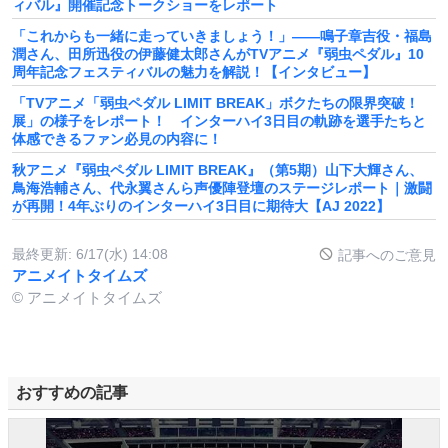
ィバル』開催記念トークショーをレポート
「これからも一緒に走っていきましょう！」――鳴子章吉役・福島
潤さん、田所迅役の伊藤健太郎さんがTVアニメ『弱虫ペダル』10
周年記念フェスティバルの魅力を解説！【インタビュー】
「TVアニメ「弱虫ペダル LIMIT BREAK」ボクたちの限界突破！
展」の様子をレポート！ インターハイ3日目の軌跡を選手たちと
体感できるファン必見の内容に！
秋アニメ『弱虫ペダル LIMIT BREAK』（第5期）山下大輝さん、
鳥海浩輔さん、代永翼さんら声優陣登壇のステージレポート｜激闘
が再開！4年ぶりのインターハイ3日目に期待大【AJ 2022】
最終更新:
6/17(水) 14:08
記事へのご意見
アニメイトタイムズ
© アニメイトタイムズ
おすすめの記事