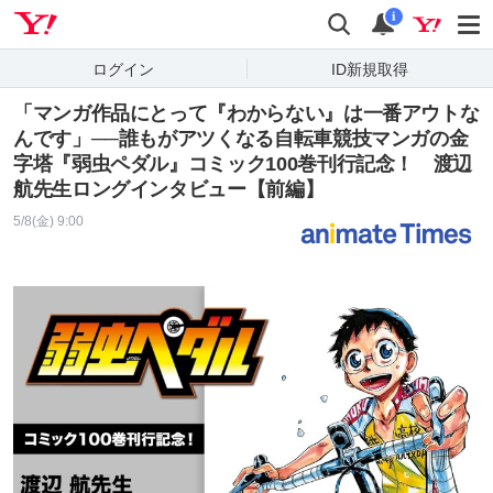
Yahoo! JAPAN
検索
通知
i
ログイン
ID新規取得
「マンガ作品にとって『わからない』は一番アウトな
んです」──誰もがアツくなる自転車競技マンガの金
字塔『弱虫ペダル』コミック100巻刊行記念！ 渡辺
航先生ロングインタビュー【前編】
5/8(金) 9:00