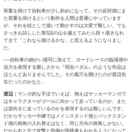
荷重を掛けて自転車が少し斜めになって、その反対側にま
た荷重を掛けるという動作を人間は普通にやっています
が、それを絵として描いて動かすのは大変で難しい。でも
さっきお話しした第3話の山を越えてみたら段々描きなれ
てきて「これなら描けるかな」と思えるようになりまし
た。
──自転車の細かい描写に加えて、ロードレースの臨場感や
迫力を表現する難しさから『弱虫ペダル』のような作品は
ほとんどありませんでした。その風穴を開けたのが渡辺先
生だったのかなと。
渡辺：
マンガ的な手法でいえば、例えばサッカーマンガで
はキャラクターがゴールに向かって走っているのか、また
は逆向きに走っているのかを表現するのは難しいんです。
だからサッカー中継ではメインスタンド側とバックスタン
ド側の画角の入れ替えはなく、同じ方向の画角しかない。
だから右と左で攻撃と防御が視聴者もわかるようになって