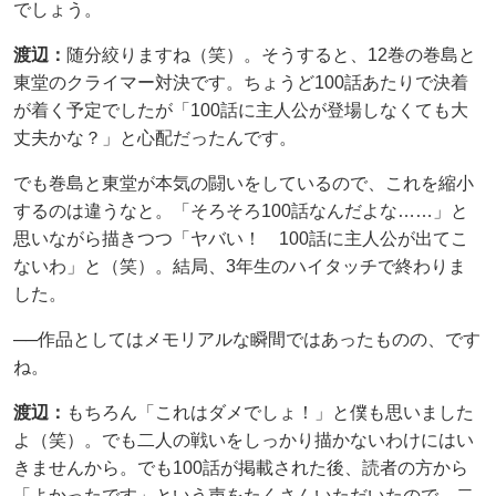
でしょう。
渡辺：
随分絞りますね（笑）。そうすると、12巻の巻島と
東堂のクライマー対決です。ちょうど100話あたりで決着
が着く予定でしたが「100話に主人公が登場しなくても大
丈夫かな？」と心配だったんです。
でも巻島と東堂が本気の闘いをしているので、これを縮小
するのは違うなと。「そろそろ100話なんだよな……」と
思いながら描きつつ「ヤバい！ 100話に主人公が出てこ
ないわ」と（笑）。結局、3年生のハイタッチで終わりま
した。
──作品としてはメモリアルな瞬間ではあったものの、です
ね。
渡辺：
もちろん「これはダメでしょ！」と僕も思いました
よ（笑）。でも二人の戦いをしっかり描かないわけにはい
きませんから。でも100話が掲載された後、読者の方から
「よかったです」という声をたくさんいただいたので、二