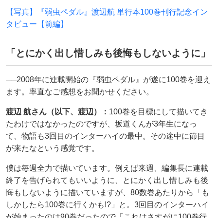
【写真】『弱虫ペダル』渡辺航 単行本100巻刊行記念イン
タビュー【前編】
「とにかく出し惜しみも後悔もしないように」
──2008年に連載開始の『弱虫ペダル』が遂に100巻を迎え
ます。率直なご感想をお聞かせください。
渡辺 航さん（以下、渡辺）：
100巻を目標にして描いてき
たわけではなかったのですが、坂道くんが3年生になっ
て、物語も3回目のインターハイの最中。その途中に節目
が来たなという感覚です。
僕は毎週全力で描いています。例えば来週、編集長に連載
終了を告げられてもいいように、とにかく出し惜しみも後
悔もしないように描いていますが、80数巻あたりから「も
しかしたら100巻に行くかも!?」と。3回目のインターハイ
が始まったのは90巻だったので「これはさすがに100巻行