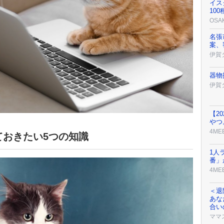
イス
10
OSA
名張
案、
伊賀
器物
伊賀
【2
やつ
4ME
ておきたい5つの知識
1人
番」
4ME
＜退
あな
合い
ママ