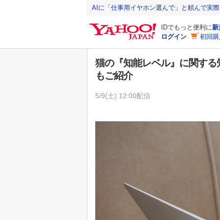
Y
AIに「仕事用イヤホン選んで」と頼んで実
a
IDでもっと便利に
新
h
ログイン
初回購
o
o
猫の『知能レベル』に関する
!
もご紹介
J
A
5/9(土) 12:00配信
P
A
N