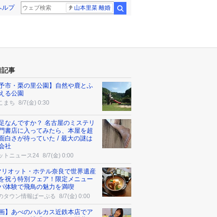
ヘルプ
山本里菜 離婚
検索
着記事
予市・栗の里公園】自然や鹿とふ
える公園
こまち
8/7(金) 0:30
足なんですか？ 名古屋のミステリ
門書店に入ってみたら、本屋を超
面白さが待っていた / 最大の謎は
会社
ットニュース24
8/7(金) 0:00
マリオット・ホテル奈良で世界遺産
を祝う特別フェア！限定メニュー
パ体験で飛鳥の魅力を満喫
のタウン情報ぱーぷる
8/7(金) 0:00
画】あべのハルカス近鉄本店でア