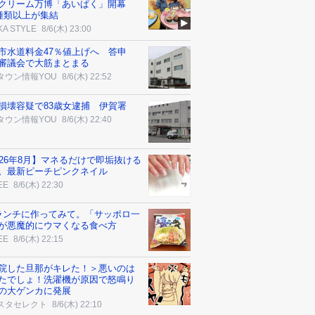
クリーム万博「あいぱく」開幕
0種類以上が集結
KA STYLE
8/6(木) 23:00
市水道料金47％値上げへ 答申
審議会で大筋まとまる
タウン情報YOU
8/6(木) 22:52
損壊容疑で83歳女逮捕 伊賀署
タウン情報YOU
8/6(木) 22:40
026年8月】マネるだけで即垢抜ける
。最新ピーチピンクネイル
EE
8/6(木) 22:30
ランチに作ってみて。「サッポロ一
が悪魔的にウマくなる食べ方
EE
8/6(木) 22:15
院した旦那がキレた！＞悪いのは
たでしょ！洗濯機が原因で怒鳴り
の大ゲンカに発展
スタセレクト
8/6(木) 22:10