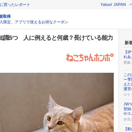
際に買ったレポート
Yahoo! JAPAN
規取得
入限定、アプリで使えるお得なクーポン
知識5つ 人に例えると何歳？長けている能力
新
【伊
れあ
愛媛
この
ー専
えた
運営
ロケ
JW
登録
やス
奈良
【動