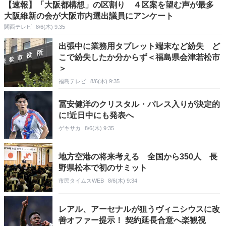
【速報】「大阪都構想」の区割り ４区案を望む声が最多
大阪維新の会が大阪市内選出議員にアンケート
関西テレビ
8/6(木) 9:35
出張中に業務用タブレット端末など紛失 ど
こで紛失したか分からず＜福島県会津若松市
＞
福島テレビ
8/6(木) 9:35
冨安健洋のクリスタル・パレス入りが決定的
に!近日中にも発表へ
ゲキサカ
8/6(木) 9:35
地方空港の将来考える 全国から350人 長
野県松本で初のサミット
市民タイムスWEB
8/6(木) 9:34
レアル、アーセナルが狙うヴィニシウスに改
善オファー提示！ 契約延長合意へ楽観視