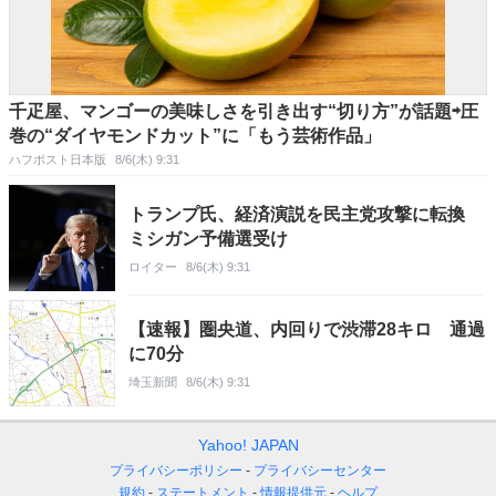
千疋屋、マンゴーの美味しさを引き出す“切り方”が話題⇨圧
巻の“ダイヤモンドカット”に「もう芸術作品」
ハフポスト日本版
8/6(木) 9:31
トランプ氏、経済演説を民主党攻撃に転換
ミシガン予備選受け
ロイター
8/6(木) 9:31
【速報】圏央道、内回りで渋滞28キロ 通過
に70分
埼玉新聞
8/6(木) 9:31
Yahoo! JAPAN
プライバシーポリシー
プライバシーセンター
規約
ステートメント
情報提供元
ヘルプ