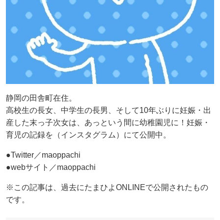
静岡の田舎町在住。
高校生の長女、中学生の長男、そして10年ぶりに妊娠・出
産した末っ子次女は、あっという間に幼稚園児に！妊娠・
育児の記録を（インスタグラム）にて公開中。
●Twitter／maoppachi
●webサイト／maoppachi
※この記事は、過去にたまひよONLINEで公開されたもの
です。