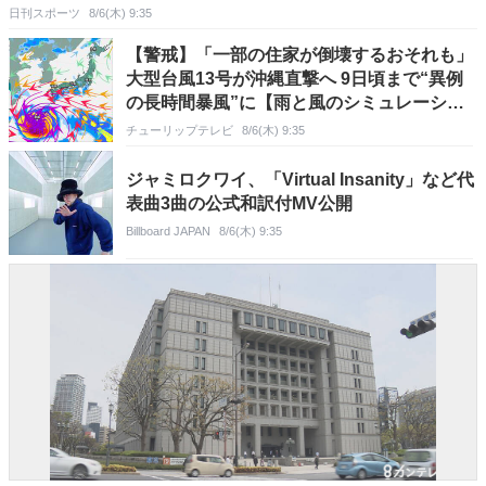
日刊スポーツ
8/6(木) 9:35
【警戒】「一部の住家が倒壊するおそれも」
大型台風13号が沖縄直撃へ 9日頃まで“異例
の長時間暴風”に【雨と風のシミュレーショ
ン】
チューリップテレビ
8/6(木) 9:35
ジャミロクワイ、「Virtual Insanity」など代
表曲3曲の公式和訳付MV公開
Billboard JAPAN
8/6(木) 9:35