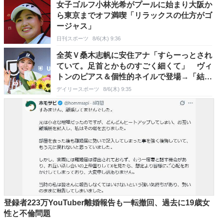
女子ゴルフ小林光希がプールに始まり大阪か
ら東京までオフ満喫「リラックスの仕方がゴ
ージャス」
日刊スポーツ
8/6(木) 9:36
全英Ｖ桑木志帆に安住アナ「すらーっとされ
ていて。足首とかものすごく細くて」 ヴィ
トンのピアス＆個性的ネイルで登場→「結
構、珍しいと思います」
デイリースポーツ
8/6(木) 9:35
登録者223万YouTuber離婚報告も一転撤回、過去に19歳女
性と不倫問題