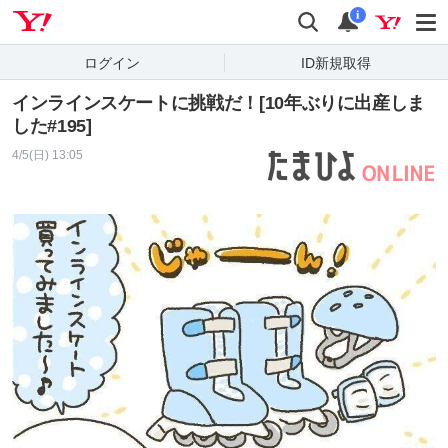
Yahoo! JAPAN
検索
通知
i
ログイン
ID新規取得
インラインスケートに挑戦だ！[10年ぶりに出産しま
した#195]
4/5(日) 13:05