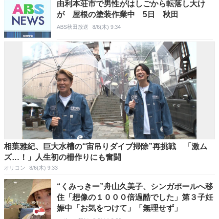
由利本荘市で男性がはしごから転落し大け
が 屋根の塗装作業中 5日 秋田
ABS秋田放送
8/6(木) 9:34
相葉雅紀、巨大水槽の“宙吊りダイブ掃除”再挑戦 「激ム
ズ…！」人生初の柵作りにも奮闘
オリコン
8/6(木) 9:33
“くみっきー”舟山久美子、シンガポールへ移
住「想像の１０００倍過酷でした」第３子妊
娠中「お気をつけて」「無理せず」