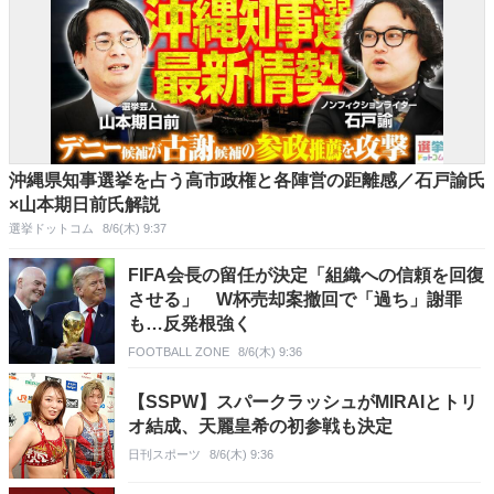
沖縄県知事選挙を占う高市政権と各陣営の距離感／石戸諭氏
×山本期日前氏解説
選挙ドットコム
8/6(木) 9:37
FIFA会長の留任が決定「組織への信頼を回復
させる」 W杯売却案撤回で「過ち」謝罪
も…反発根強く
FOOTBALL ZONE
8/6(木) 9:36
【SSPW】スパークラッシュがMIRAIとトリ
オ結成、天麗皇希の初参戦も決定
日刊スポーツ
8/6(木) 9:36