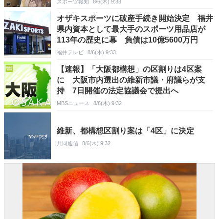
スポーツ報知
8/6(木) 9:33
オザキスポーツに破産手続き開始決定 福井
県内資本として最大手のスポーツ用品店が
113年の歴史に幕 負債は10億5600万円
福井テレビ
8/6(木) 9:33
【速報】「大阪都構想」の区割りは4区案
に 大阪市内選出の維新市議・府議らが支
持 7日開催の法定協議会で提出へ
MBSニュース
8/6(木) 9:32
維新、都構想区割り案は「4区」に決定
共同通信
8/6(木) 9:32