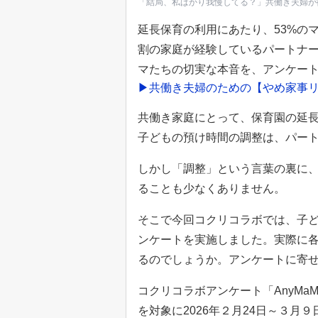
「結局、私ばかり我慢してる？」共働き夫婦が
延長保育の利用にあたり、53%の
割の家庭が経験しているパートナ
マたちの切実な本音を、アンケー
▶共働き夫婦のための【やめ家事
共働き家庭にとって、保育園の延
子どもの預け時間の調整は、パー
しかし「調整」という言葉の裏に
ることも少なくありません。
そこで今回コクリコラボでは、子
ンケートを実施しました。実際に
るのでしょうか。アンケートに寄
コクリコラボアンケート「AnyM
を対象に2026年２月24日～３月