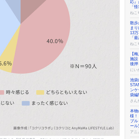
応』
「怪
ねこ
散歩
まり
13
「最
ねこ
【梅
施設
後押
にい
池袋
ST
ンケ
袋編
さん
本物
様！
ブル
ール
アニ