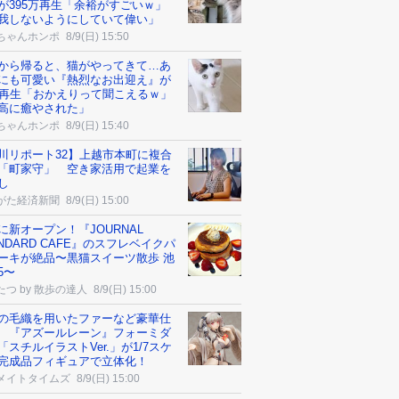
が395万再生「余裕がすごいｗ」
我しないようにしていて偉い」
ちゃんホンポ
8/9(日) 15:50
から帰ると、猫がやってきて…あ
にも可愛い『熱烈なお出迎え』が
万再生「おかえりって聞こえるｗ」
高に癒やされた」
ちゃんホンポ
8/9(日) 15:40
川リポート32】上越市本町に複合
「町家守」 空き家活用で起業を
し
がた経済新聞
8/9(日) 15:00
に新オープン！『JOURNAL
ANDARD CAFE』のスフレベイクパ
ーキが絶品〜黒猫スイーツ散歩 池
5〜
たつ by 散歩の達人
8/9(日) 15:00
の毛織を用いたファーなど豪華仕
 『アズールレーン』フォーミダ
「スチルイラストVer.」が1/7スケ
完成品フィギュアで立体化！
メイトタイムズ
8/9(日) 15:00