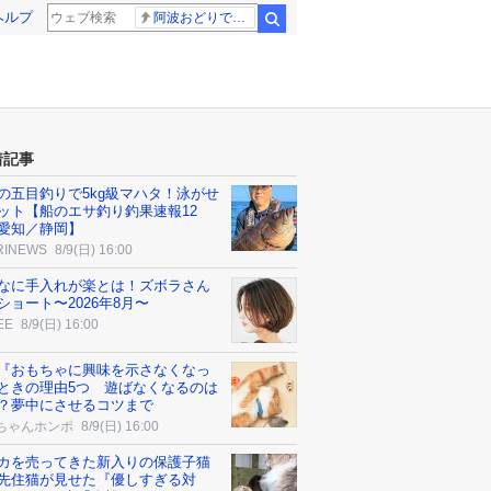
ヘルプ
阿波おどりで不適切な動画
検索
着記事
の五目釣りで5kg級マハタ！泳がせ
ット【船のエサ釣り釣果速報12
愛知／静岡】
RINEWS
8/9(日) 16:00
なに手入れが楽とは！ズボラさん
ショート〜2026年8月〜
EE
8/9(日) 16:00
『おもちゃに興味を示さなくなっ
ときの理由5つ 遊ばなくなるのは
？夢中にさせるコツまで
ちゃんホンポ
8/9(日) 16:00
カを売ってきた新入りの保護子猫
先住猫が見せた『優しすぎる対