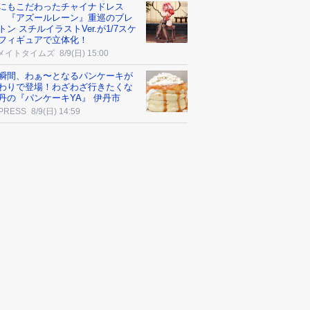
にもこだわったチャイナドレス
 『アズールレーン』重巡のブレ
トン スチルイラストVer.が1/7スケ
フィギュアで立体化！
メイトタイムズ
8/9(日) 15:00
瞬間、わぁ〜となるパンケーキが
わりで登場！わざわざ行きたくな
丹の『パンケーキYA』 伊丹市
 PRESS
8/9(日) 14:59