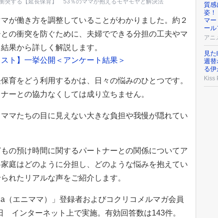
衝突する【延長保育】 53％のママが抱えるモヤモヤと解決法
質感
姿！
ママが働き方を調整していることがわかりました。約２
マー
ール
ーとの衝突を防ぐために、夫婦でできる分担の工夫やマ
アニ
ト結果から詳しく解説します。
見た
リスト】一挙公開＜アンケート結果＞
週替
る伊
Kiss
長保育をどう利用するかは、日々の悩みのひとつです。
トナーとの協力なくしては成り立ちません。
、ママたちの目に見えない大きな負担や我慢が隠れてい
どもの預け時間に関するパートナーとの関係についてア
各家庭はどのように分担し、どのような悩みを抱えてい
せられたリアルな声をご紹介します。
aMa（エニママ）」登録者およびコクリコメルマガ会員
９日 インターネット上で実施。有効回答数は143件。