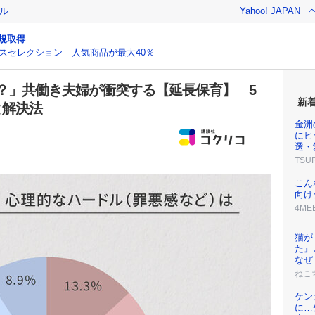
ル
Yahoo! JAPAN
規取得
スセレクション 人気商品が最大40％
？」共働き夫婦が衝突する【延長保育】 5
新
と解決法
金洲
にヒ
選・
TSU
こん
向け
4ME
猫が
た』
なぜ
ねこ
ケン
に…