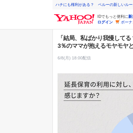
Y
ハチにも権利がある？ ペルーの新しいルー
a
IDでもっと便利に
新
h
ログイン
ボーナ
o
o
「結局、私ばかり我慢してる
!
3％のママが抱えるモヤモヤ
J
A
6/8(月) 18:00配信
P
A
N