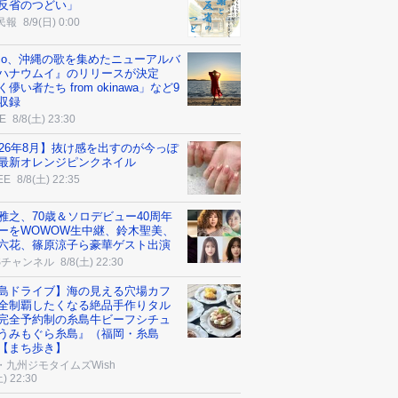
反省のつどい」
民報
8/9(日) 0:00
cco、沖縄の歌を集めたニューアルバ
ハナウムイ』のリリースが決定
儚い者たち from okinawa」など9
収録
E
8/8(土) 23:30
026年8月】抜け感を出すのが今っぽ
最新オレンジピンクネイル
EE
8/8(土) 22:35
雅之、70歳＆ソロデビュー40周年
ーをWOWOW生中継、鈴木聖美、
六花、篠原涼子ら豪華ゲスト出演
Sチャンネル
8/8(土) 22:30
島ドライブ】海の見える穴場カフ
全制覇したくなる絶品手作りタル
完全予約制の糸島牛ビーフシチュ
うみもぐら糸島』（福岡・糸島
【まち歩き】
・九州ジモタイムズWish
土) 22:30