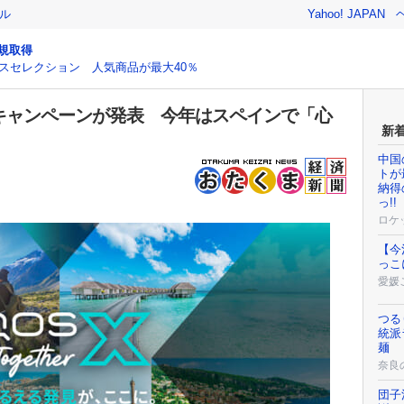
ル
Yahoo! JAPAN
規取得
スセレクション 人気商品が最大40％
2026年キャンペーンが発表 今年はスペインで「心
新
中国
トが
納得
っ!!
ロケ
【今
っこ
愛媛
つる
統派
麺
奈良
団子