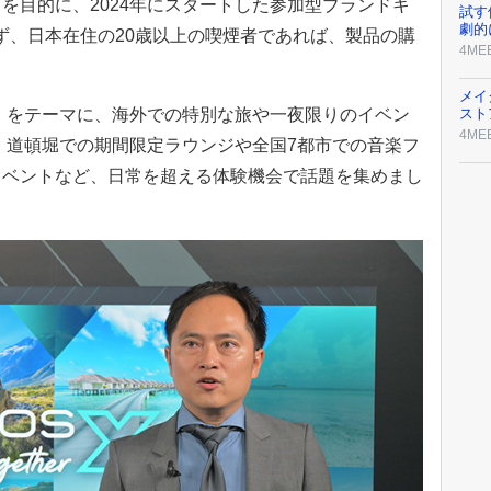
を目的に、2024年にスタートした参加型ブランドキ
試す
劇的
らず、日本在住の20歳以上の喫煙者であれば、製品の購
4ME
。
メイ
」をテーマに、海外での特別な旅や一夜限りのイベン
スト
4ME
阪・道頓堀での期間限定ラウンジや全国7都市での音楽フ
イベントなど、日常を超える体験機会で話題を集めまし