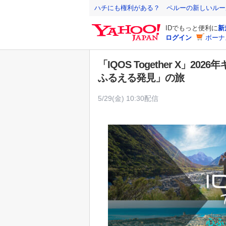
Y
ハチにも権利がある？ ペルーの新しいルー
a
IDでもっと便利に
新
h
ログイン
ボーナ
o
o
「IQOS Together X」
!
ふるえる発見」の旅
J
A
5/29(金) 10:30配信
P
A
N