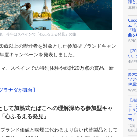
謝と
赤穂
Co
ム『
「強く
ペーンが発表 今年はスペインで「心ふるえる発見」の旅
曲を
SPIC
20歳以上の喫煙者を対象とした参加型ブランドキャン
【2
の2026年度キャンペーンを発表しました。
い。
4ME
マ。スペインでの特別体験や総計20万点の賞品、新
鈴木
。
ツア
伊原
グラナダが舞台】
WW
【糸
ェ！
として加熱式たばこへの理解深める参加型キャ
ト＆
ー『
「心ふるえる発見」
市）
福岡
IQOSのブランド価値と喫煙に代わるより良い代替製品として
8/8(