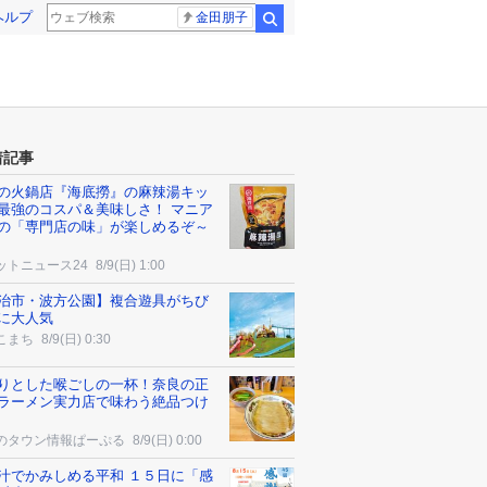
ヘルプ
金田朋子
検索
着記事
の火鍋店『海底撈』の麻辣湯キッ
最強のコスパ＆美味しさ！ マニア
の「専門店の味」が楽しめるぞ～
ットニュース24
8/9(日) 1:00
治市・波方公園】複合遊具がちび
に大人気
こまち
8/9(日) 0:30
りとした喉ごしの一杯！奈良の正
ラーメン実力店で味わう絶品つけ
のタウン情報ぱーぷる
8/9(日) 0:00
汁でかみしめる平和 １５日に「感