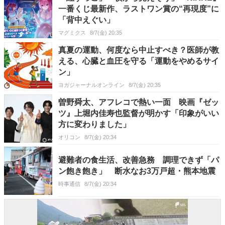
一番くじ最新作、ラストワン賞の“再現度”に
「背中えぐい」
マグミクス
8/7(金) 20:35
真夏の運動、何度なら中止すべき？医師が教
える、心臓と血圧を守る「運動をやめるサイ
ン」
ヨガジャーナルオンライン
8/7(金) 20:35
曽野舜太、アフレコで熱い一面 映画『ゼッ
ツ』上堀内佳寿也監督が明かす「印象がいい
方に変わりました」
オリコン
8/7(金) 20:34
避難者の食生活、改善急務 調理できず「パ
ン飽き飽き」 断水なお3万戸超・熊本地震
時事通信
8/7(金) 20:34