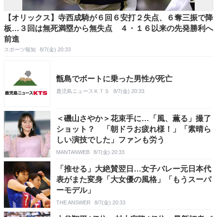
【オリックス】寺西成騎が６回６安打２失点、６奪三振で降
板…３回は無死満塁から無失点 ４・１６以来の先発勝利へ
前進
スポーツ報知
8/7(金) 20:33
甑島でボートに乗った男性が死亡
鹿児島ニュースＫＴＳ
8/7(金) 20:33
＜磯山さやか＞花束手に…「風、薫る」撮了
ショット？ 「朝ドラお疲れ様！」「素晴ら
しい演技でした」ファンも労う
MANTANWEB
8/7(金) 20:33
「推せる」大絶賛翌日…女子バレー元日本代
表がまた変身「大女優の風格」「もうスーパ
ーモデル」
THE ANSWER
8/7(金) 20:33