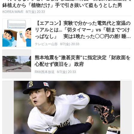
鉢植えから「植物だけ」手で引き抜いて盗もうとした男
KOREA WAVE
8/7(金) 20:33
【エアコン】実験で分かった電気代と室温の
リアルとは...「切タイマー」vs「朝までつけ
っぱなし」 実は1晩たった〇〇円の差! 睡眠
のプロが教える暑い日の快眠テクニック こ
テレビユー山形
8/7(金) 20:33
れで熱帯夜もぐっすり! できることはこんな
にたくさん!【解説】
熊本地震を"激甚災害"に指定決定「財政面を
心配せず復旧を」 政府
RKK熊本放送
8/7(金) 20:33