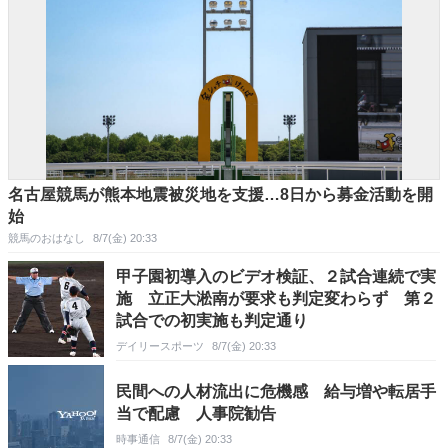
名古屋競馬が熊本地震被災地を支援…8日から募金活動を開
始
競馬のおはなし
8/7(金) 20:33
甲子園初導入のビデオ検証、２試合連続で実
施 立正大淞南が要求も判定変わらず 第２
試合での初実施も判定通り
デイリースポーツ
8/7(金) 20:33
民間への人材流出に危機感 給与増や転居手
当で配慮 人事院勧告
時事通信
8/7(金) 20:33