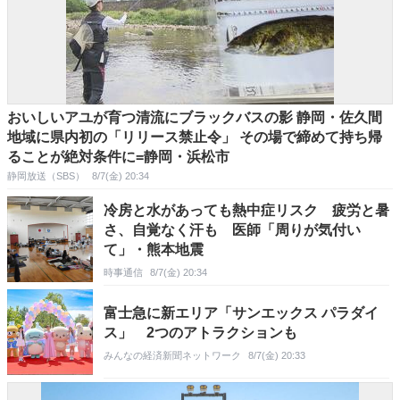
おいしいアユが育つ清流にブラックバスの影 静岡・佐久間
地域に県内初の「リリース禁止令」 その場で締めて持ち帰
ることが絶対条件に=静岡・浜松市
静岡放送（SBS）
8/7(金) 20:34
冷房と水があっても熱中症リスク 疲労と暑
さ、自覚なく汗も 医師「周りが気付い
て」・熊本地震
時事通信
8/7(金) 20:34
富士急に新エリア「サンエックス パラダイ
ス」 2つのアトラクションも
みんなの経済新聞ネットワーク
8/7(金) 20:33