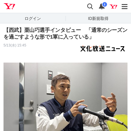
Yahoo! JAPAN
検索
通知
i
ログイン
ID新規取得
【西武】栗山巧選手インタビュー 「通常のシーズン
を過ごすような形で1軍に入っている」
5/13(水) 15:45