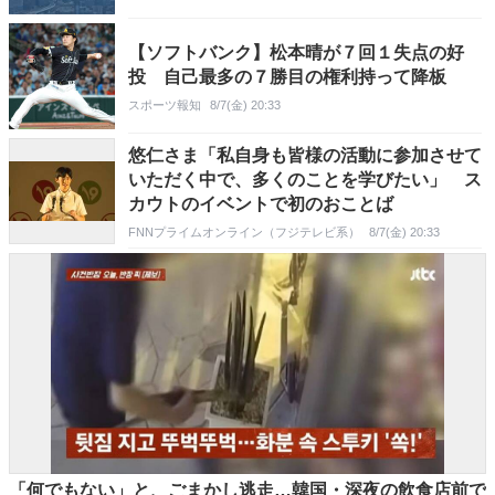
【ソフトバンク】松本晴が７回１失点の好
投 自己最多の７勝目の権利持って降板
スポーツ報知
8/7(金) 20:33
悠仁さま「私自身も皆様の活動に参加させて
いただく中で、多くのことを学びたい」 ス
カウトのイベントで初のおことば
FNNプライムオンライン（フジテレビ系）
8/7(金) 20:33
「何でもない」と、ごまかし逃走…韓国・深夜の飲食店前で