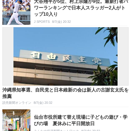
大谷翔平が5位、村上宗隆が9位。最新打者パ
ワーランキングで日本人スラッガー2人がト
ップ10入り
J SPORTS
8/7(金) 20:32
沖縄県知事選、自民党と日本維新の会は新人の古謝玄太氏を
推薦
読売新聞オンライン
8/7(金) 20:32
仙台市役所建て替え現場に子どもの遊び・学
びの場 夏休みに平日開放日