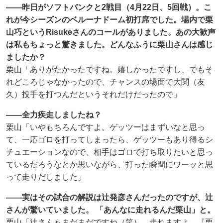
――昨日がソフトバンクと2戦目（4月22日、5回戦）。こ
れが今シーズンのベルーナドーム初打席でした。場内で栗
山巧というRisukeさんのコールがありました。あの大歓声
は私もちょっと驚きました。どんなふうに栗山さんは感じ
ましたか？
栗山「ありがたかったですね。嬉しかったですし、でもそ
れどころじゃなかったので、チャンスの場面で大関（友
久）投手を打つんだというそれだけだったので」
――全力疾走しましたね？
栗山「いやもちろんですよ。ゲッツーはまずいなと思っ
て、一応ゴロを打ってしまったら、ゲッツーもあり得るシ
チュエーションなので、相手はゴロで打ち取りたいと思っ
ているだろうなとか思いながら、打った瞬間にワーッと思
って走りだしました」
――実はその試合の解説は辻発彦さんだったのですが、辻
さんが驚いていました。 「あんなに走れるんだ栗山」と。
栗山「辻さんもまだまだですね（笑）。走れますよ。『栗