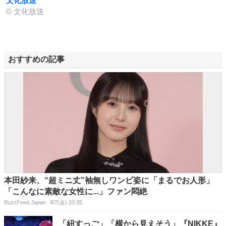
文化放送
© 文化放送
おすすめの記事
本田紗来、“超ミニ丈”袖無しワンピ姿に「まるでお人形」
「こんなに素敵な女性に...」ファン悶絶
BuzzFeed Japan
8/7(金) 20:35
「紐すっご」「横から見えそう」『NIKKE』