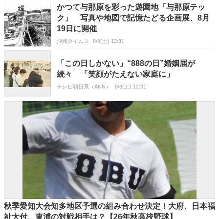
かつて与那原を彩った遊園地「与那原テッ
ク」 写真や地図で記憶たどる企画展、8月
19日に開催
沖縄タイムス
8/8(土) 12:31
「この日しかない」“888の日”婚姻届が
続々 「笑顔がたえない家庭に」
テレビ朝日系（ANN）
8/8(土) 12:31
秋季愛知大会知多地区予選の組み合わせ決定！大府、日本福
祉大付、東浦の対戦相手は？【26年秋高校野球】