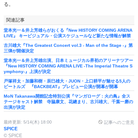
る。
関連記事
堂本光一＆井上芳雄らがおくる『New HISTORY COMING ARENA
LIVE』 キービジュアル・公演スケジュールなど新たな情報が解禁
古川雄⼤『The Greatest Concert vol.3 - Man of the Stage -』第
三弾が開催決定
堂本光一＆井上芳雄出演、日本ミュージカル界初のアリーナツアー
『New HISTORY COMING ARENA LIVE -The Imperial Theatre S
ymphony-』上演が決定
戸塚祥太・加藤和樹・辰巳雄大・JUON・上口耕平が魅せる5人の
ビートルズ 『BACKBEAT』プレビュー公演が開幕が開幕
MoN Takanawa開館記念特別公演『マンガローグ：火の鳥』全ス
テージキャスト解禁 寺脇康文、花總まり、古川雄大、千葉一磨の
出演が決定
最終更新:
5/14(木) 18:00
記事へのご意見
SPICE
© SPICE