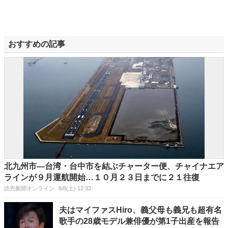
おすすめの記事
北九州市―台湾・台中市を結ぶチャーター便、チャイナエア
ラインが９月運航開始…１０月２３日までに２１往復
読売新聞オンライン
8/8(土) 12:33
夫はマイファスHiro、義父母も義兄も超有名
歌手の28歳モデル兼俳優が第1子出産を報告