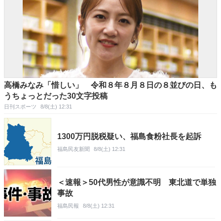
高橋みなみ「惜しい」 令和８年８月８日の８並びの日、も
うちょっとだった30文字投稿
日刊スポーツ
8/8(土) 12:31
1300万円脱税疑い、福島食粉社長を起訴
福島民友新聞
8/8(土) 12:31
＜速報＞50代男性が意識不明 東北道で単独
事故
福島民報
8/8(土) 12:31