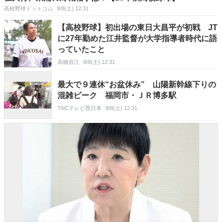
高校野球ドットコム
8/8(土) 12:31
【高校野球】初出場の東日大昌平が初戦 JT
に27年勤めた江井監督が大学指導者時代に語
っていたこと
高橋昌江
8/8(土) 12:31
最大で９連休“お盆休み” 山陽新幹線下りの
混雑ピーク 福岡市・ＪＲ博多駅
TNCテレビ西日本
8/8(土) 12:31