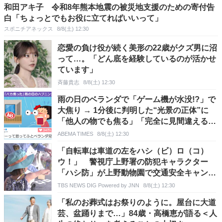
和田アキ子 令和8年熊本地震の被災地支援のための寄付告
白「ちょっとでもお役に立てればいいって」
スポニチアネックス
8/8(土) 12:30
恋愛の負け役が続く美形の22歳がクズ男に沼
って…。「どん底を経験しているのが活かせ
ています」
斉藤貴志
8/8(土) 12:30
雨の日のベランダで「ゲーム機が水没!?」で
大焦り → 1分後に判明した“光景の正体”に
「他人の物でも焦る」「完全に見間違える」
など反響
ABEMA TIMES
8/8(土) 12:30
「自転車は車道の左をハシ（ビ）ロ（コ）
ウ！」 警視庁上野署の防犯キャラクター
「ハシ防」が上野動物園で交通安全キャンペ
ーン
TBS NEWS DIG Powered by JNN
8/8(土) 12:30
「私のお葬式はお祭りのように。屋台に大道
芸、盆踊りまで…」84歳・高橋恵が語る＜人