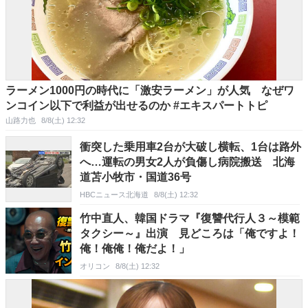
ラーメン1000円の時代に「激安ラーメン」が人気 なぜワ
ンコイン以下で利益が出せるのか #エキスパートトピ
山路力也
8/8(土) 12:32
衝突した乗用車2台が大破し横転、1台は路外
へ…運転の男女2人が負傷し病院搬送 北海
道苫小牧市・国道36号
HBCニュース北海道
8/8(土) 12:32
竹中直人、韓国ドラマ『復讐代行人３～模範
タクシー～』出演 見どころは「俺ですよ！
俺！俺俺！俺だよ！」
オリコン
8/8(土) 12:32