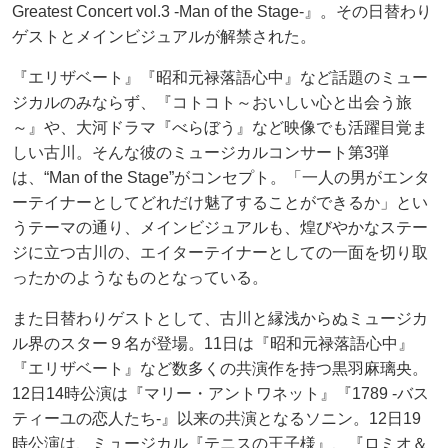
Greatest Concert vol.3 -Man of the Stage-』。その日替わり
ゲストとメインビジュアルが解禁された。
『エリザベート』『昭和元禄落語心中』など話題のミュー
ジカルのみならず、『コトコト～おいしい心と出会う旅
～』や、大河ドラマ『べらぼう』など映像でも活躍目覚ま
しい古川。そんな彼のミュージカルコンサート第3弾
は、“Man of the Stage”がコンセプト。「一人の男がエンタ
ーテイナーとしてどれだけ魅了することができるか」とい
うテーマの通り、メインビジュアルも、煌びやかなステー
ジに立つ古川の、エイターテイナーとしての一面を切り取
ったかのようなものとなっている。
また日替わりゲストとして、古川と縁浅からぬミュージカ
ル界のスター９名が登場。11日は『昭和元禄落語心中』
『エリザベート』など数多くの共演作を持つ黒羽麻璃央。
12日14時公演は『マリー・アントワネット』『1789 -バス
ティーユの恋人たち-』以来の共演となるソニン。12日19
時公演は、ミュージカル『テニスの王子様』、『ロミオ＆