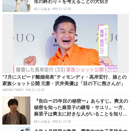
生の終わり＞を考えることの大切さ
婦人公論.jp
8/8(土) 12:30
“7月にスピード離婚発表”ティモンディ・高岸宏行、娘との
家族ショット公開 元妻・沢井美優は「目の下に熊さんが」
ABEMA TIMES
8/8(土) 12:30
『告白ー25年目の秘密ー』あらすじ。爽太の
秘密を知った麻里子の継母・サユリ。一方、
麻里子は爽太に好きな人がいることを知り…
＜ネタバレ＞
婦人公論.jp
8/8(土) 12:30