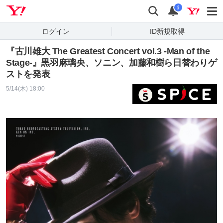
Yahoo! JAPAN
検索
通知
i
ログイン
ID新規取得
『古川雄大 The Greatest Concert vol.3 -Man of the
Stage-』黒羽麻璃央、ソニン、加藤和樹ら⽇替わりゲ
ストを発表
5/14(木) 18:00