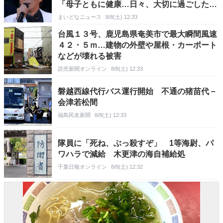
「母子ともに健康…日々、大切に過ごした
い」
まいどなニュース
8/8(土) 12:33
台風１３号、鹿児島県奄美市で最大瞬間風速
４２・５ｍ…建物の外壁や屋根・カーポート
などが壊れる被害
読売新聞オンライン
8/8(土) 12:33
磐越西線代行バス運行開始 不通の猪苗代－
会津若松間
福島民友新聞
8/8(土) 12:33
隊員に「死ね、ぶっ殺すぞ」 1等海尉、パ
ワハラで減給 木更津の海自補給処
千葉日報オンライン
8/8(土) 12:32