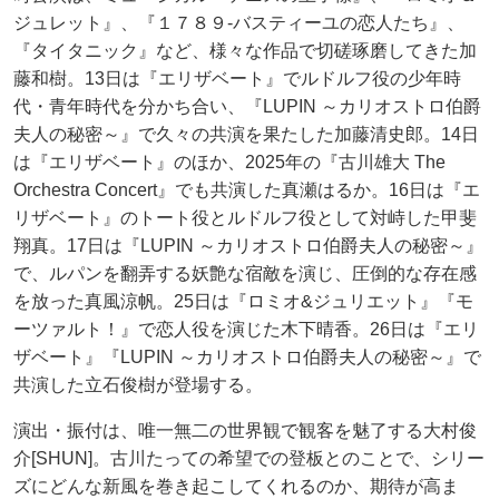
ジュレット』、『１７８９-バスティーユの恋人たち』、
『タイタニック』など、様々な作品で切磋琢磨してきた加
藤和樹。13日は『エリザベート』でルドルフ役の少年時
代・青年時代を分かち合い、『LUPIN ～カリオストロ伯爵
夫人の秘密～』で久々の共演を果たした加藤清史郎。14日
は『エリザベート』のほか、2025年の『古川雄大 The
Orchestra Concert』でも共演した真瀬はるか。16日は『エ
リザベート』のトート役とルドルフ役として対峙した甲斐
翔真。17日は『LUPIN ～カリオストロ伯爵夫人の秘密～』
で、ルパンを翻弄する妖艶な宿敵を演じ、圧倒的な存在感
を放った真風涼帆。25日は『ロミオ&ジュリエット』『モ
ーツァルト！』で恋人役を演じた木下晴香。26日は『エリ
ザベート』『LUPIN ～カリオストロ伯爵夫人の秘密～』で
共演した立石俊樹が登場する。
演出・振付は、唯一無二の世界観で観客を魅了する大村俊
介[SHUN]。古川たっての希望での登板とのことで、シリー
ズにどんな新風を巻き起こしてくれるのか、期待が高ま