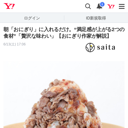
Yahoo! JAPAN
検索
通知
i
ログイン
ID新規取得
朝「おにぎり」に入れるだけ。“満足感が上がる2つの
食材”「贅沢な味わい」【おにぎり作家が解説】
6/13(土) 17:06