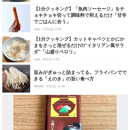
【1分クッキング】「魚肉ソーセージ」をチ
ョキチョキ切って調味料で和えるだけ「甘辛
でごはんに合う」
saita
7/31(金) 6:03
【1分クッキング】カットキャベツとかにか
まをさっと混ぜるだけの“イタリアン風サラ
ダ”「山盛りペロリ」
saita
8/5(水) 7:00
旨みがぎゅっと詰まってる。フライパンでで
きる「えのき」の旨い食べ方
4MEEE
8/2(日) 21:45