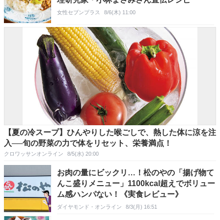
女性セブンプラス
8/6(木) 11:00
【夏の冷スープ】ひんやりした喉ごしで、熱した体に涼を注
入──旬の野菜の力で体をリセット、栄養満点！
クロワッサンオンライン
8/5(水) 20:00
お肉の量にビックリ…！松のやの「揚げ物て
んこ盛りメニュー」1100kcal超えでボリュー
ム感ハンパない！《実食レビュー》
ダイヤモンド・オンライン
8/3(月) 16:51