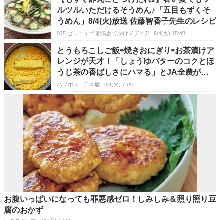
ルツルいただけるそうめん♪「五目もずくそ
うめん」8/4(火)放送 佐藤智香子先生のレシピ
025 ゼロニィゴ 新潟おでかけメディア
8/4(火) 15:48
とうもろこしご飯⇨焼きおにぎり⇨お茶漬けア
レンジが天才！「しょうゆバターのコクとほ
うじ茶の香ばしさにハマる」とJA全農が紹
介
ハフポスト日本版
8/4(火) 7:05
お腹いっぱいになっても罪悪感ゼロ！しみしみ＆照り照り豆
腐のおかず