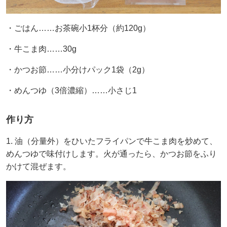
・ごはん……お茶碗小1杯分（約120g）
・牛こま肉……30g
・かつお節……小分けパック1袋（2g）
・めんつゆ（3倍濃縮）……小さじ1
作り方
1. 油（分量外）をひいたフライパンで牛こま肉を炒めて、
めんつゆで味付けします。火が通ったら、かつお節をふり
かけて混ぜます。