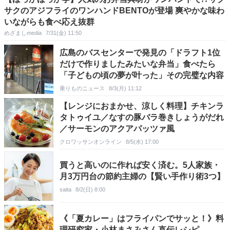
サクのアジフライのワンハンドBENTOが登場 爽やかな味わ
いながらも食べ応え抜群
めざましmedia
7/31(金) 11:50
広島のバスセンターで発見の「ドラフト1位
だけで作りましたみたいな弁当」食べたら
「子どもの頃の夢が叶った」その完璧な内容
乗りものニュース
8/3(月) 11:12
【レンジにおまかせ、涼しく料理】チキンラ
タトゥイユ／なすの豚バラ巻きしょうがだれ
／サーモンのアクアパッツァ風
クロワッサンオンライン
8/5(水) 17:00
買うと高いのに作れば安く済む。5人家族・
月3万円台の節約主婦の【賢い手作り術3つ】
saita
8/2(日) 8:00
《「夏カレー」はフライパンでサッと！》料
理研究家・小林まさみさん直伝レシピ