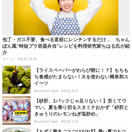
包丁・ガス不要、食べる直前にレンチンするだけ… ちゃん
ぽん風“時短プラ容器弁当”レシピを料理研究家ちはる氏が紹
介
オリコン
8/3(月) 14:45
【ライスペーパーがわらび餅に！？】もちも
ち食感がたまらない！火を使わない簡単和ス
イーツ
BuzzFeed Japan
8/2(日) 8:03
【砂肝、1パックじゃ足りない！】安くてウ
マい、夏を乗り切るスタミナおかず「砂肝と
きゅうりのレモンねぎ塩炒め」
BuzzFeed Japan
8/6(木) 1:21
【もずく酢丸ごとつけだれ⁉】暑い夏でもツ