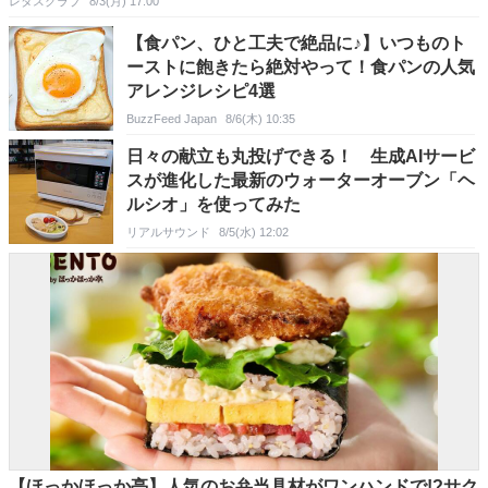
レタスクラブ
8/3(月) 17:00
【食パン、ひと工夫で絶品に♪】いつものト
ーストに飽きたら絶対やって！食パンの人気
アレンジレシピ4選
BuzzFeed Japan
8/6(木) 10:35
日々の献立も丸投げできる！ 生成AIサービ
スが進化した最新のウォーターオーブン「ヘ
ルシオ」を使ってみた
リアルサウンド
8/5(水) 12:02
【ほっかほっか亭】人気のお弁当具材がワンハンドで!?サク