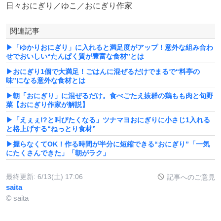
日々おにぎり／ゆこ／おにぎり作家
関連記事
▶「ゆかりおにぎり」に入れると満足度がアップ！意外な組み合わ
せでおいしい“たんぱく質が豊富な食材”とは
▶おにぎり1個で大満足！ごはんに混ぜるだけでまるで“料亭の
味”になる意外な食材とは
▶朝「おにぎり」に混ぜるだけ。食べごたえ抜群の鶏もも肉と旬野
菜【おにぎり作家が解説】
▶「えぇぇ!?と叫びたくなる」ツナマヨおにぎりに小さじ1入れる
と格上げする“ねっとり食材”
▶握らなくてOK！作る時間が半分に短縮できる“おにぎり”「一気
にたくさんできた」「朝がラク」
最終更新:
6/13(土) 17:06
記事へのご意見
saita
© saita