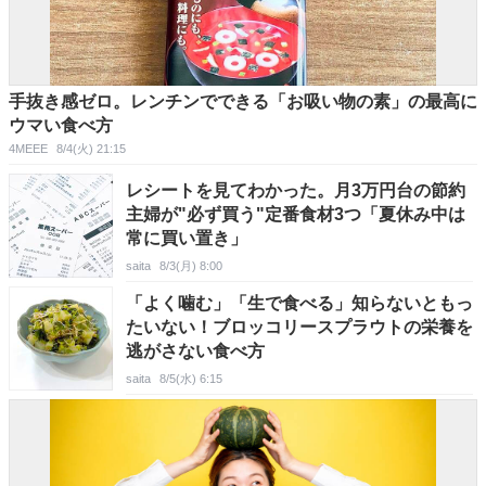
手抜き感ゼロ。レンチンでできる「お吸い物の素」の最高に
ウマい食べ方
4MEEE
8/4(火) 21:15
レシートを見てわかった。月3万円台の節約
主婦が"必ず買う"定番食材3つ「夏休み中は
常に買い置き」
saita
8/3(月) 8:00
「よく噛む」「生で食べる」知らないともっ
たいない！ブロッコリースプラウトの栄養を
逃がさない食べ方
saita
8/5(水) 6:15