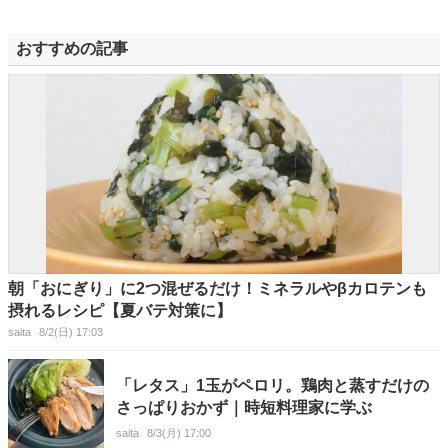
おすすめの記事
朝「おにぎり」に2つ混ぜるだけ！ミネラルやβカロテンも
摂れるレシピ【夏バテ対策に】
saita
8/2(日) 17:03
「レタス」1玉がペロリ。鶏肉と蒸すだけの
さっぱりおかず｜時短料理家に学ぶ
saita
8/3(月) 17:00